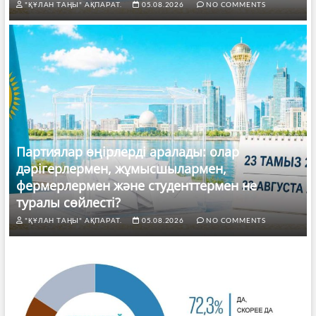
"ҚҰЛАН ТАҢЫ" АҚПАРАТ.
05.08.2026
NO COMMENTS
Партиялар өңірлерді аралады: олар
дәрігерлермен, жұмысшылармен,
фермерлермен және студенттермен не
туралы сөйлесті?
"ҚҰЛАН ТАҢЫ" АҚПАРАТ.
05.08.2026
NO COMMENTS