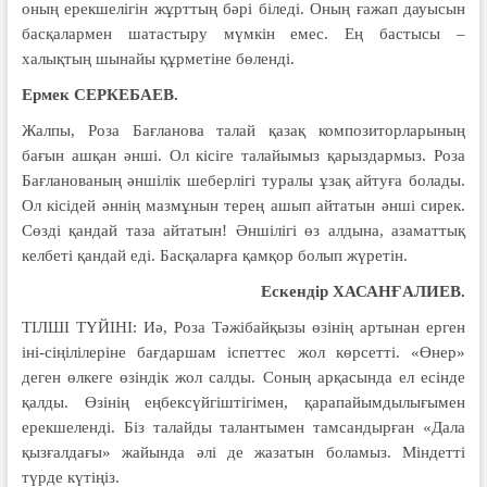
оның ерекшелігін жұрттың бәрі біледі. Оның ғажап дауысын
басқалармен шатастыру мүмкін емес. Ең бастысы –
халықтың шынайы құрметіне бөленді.
Ермек СЕРКЕБАЕВ.
Жалпы, Роза Бағланова талай қазақ композиторларының
бағын ашқан әнші. Ол кісіге талайымыз қарыздармыз. Роза
Бағланованың әншілік шеберлігі туралы ұзақ айтуға болады.
Ол кісідей әннің мазмұнын терең ашып айтатын әнші сирек.
Сөзді қандай таза айтатын! Әншілігі өз алдына, азаматтық
келбеті қандай еді. Басқаларға қамқор болып жүретін.
Ескендір ХАСАНҒАЛИЕВ.
ТІЛШІ ТҮЙІНІ: Иә, Роза Тәжібайқызы өзінің артынан ерген
іні-сіңілілеріне бағдаршам іспеттес жол көрсетті. «Өнер»
деген өлкеге өзіндік жол салды. Соның арқасында ел есінде
қалды. Өзінің еңбексүйгіштігімен, қарапайымдылығымен
ерекшеленді. Біз талайды талантымен тамсандырған «Дала
қызғалдағы» жайында әлі де жазатын боламыз. Міндетті
түрде күтіңіз.