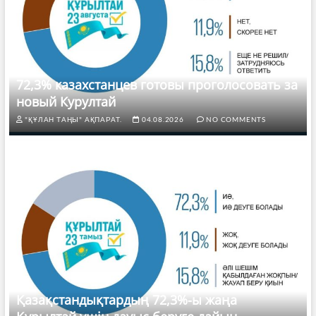
72,3% казахстанцев готовы проголосовать за
новый Курултай
"ҚҰЛАН ТАҢЫ" АҚПАРАТ.
04.08.2026
NO COMMENTS
Қазақстандықтардың 72,3%-ы жаңа