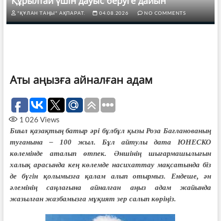
Құрылтай үшін дауыс беруге дайын
"ҚҰЛАН ТАҢЫ" АҚПАРАТ.
04.08.2026
NO COMMENTS
Аты аңызға айналған адам
1 026
Views
Биыл қазақтың батыр әрі бұлбұл қызы Роза Бағланованың
туғанына – 100 жыл. Бұл айтулы дата ЮНЕСКО
көлемінде аталып өтпек. Әншінің шығармашылығын
халық арасында кең көлемде насихаттау мақсатында біз
де бүгін қолымызға қалам алып отырмыз. Ендеше, ән
әлемінің саңлағына айналған аңыз адам жайында
жазылған жазбамызға мұқият зер салып көріңіз.