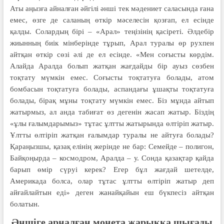
Аты аңызға айналған әйгілі әнші тек мәдениет саласында ғана
емес, өзге де саланың өткір мәселесін қозғап, ел есінде
қалды. Солардың бірі – «Арал» теңізінің қасіреті. Әлдебір
жиынның биік мінберінде тұрып, Арал туралы өр рухпен
айтқан өткір сөзі әлі де ел есінде. «Мен соғысты көрдім.
Алайда Аралда болып жатқан жағдайды бір ауыз сөзбен
тоқтату мүмкін емес. Соғысты тоқтатуға болады, атом
бомбасын тоқтатуға болады, аспандағы ұшақты тоқтатуға
болады, бірақ мұны тоқтату мүмкін емес. Біз мұнда айтып
жатырмыз, ал анда табиғат өз дегенін жасап жатыр. Біздің
«ұлы ғалымдарымыз» тұтас ұлтты жатырында өлтіріп жатыр.
Ұлтты өлтіріп жатқан ғалымдар туралы не айтуға болады?
Қараңызшы, қазақ елінің жерінде не бар: Семейде – полигон,
Байқоңырда – космодром, Аралда – у. Сонда қазақтар қайда
барып өмір сүруі керек? Егер бұл жағдай шетелде,
Америкада болса, олар тұтас ұлтты өлтіріп жатыр деп
айғайлайтын еді» деген жанайқайын еш бүкпесіз айтқан
болатын.
Әншіге арналған монета жарыққа шығады