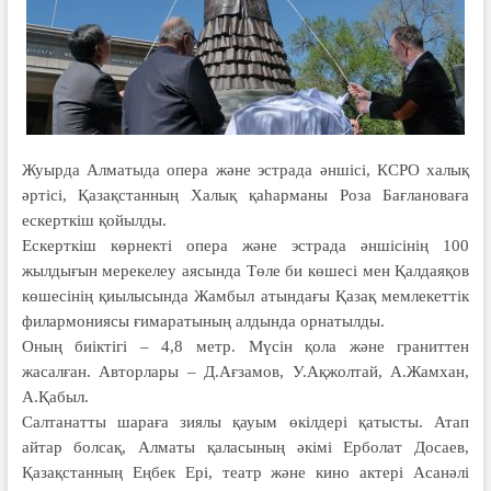
Жуырда Алматыда опера және эстрада әншісі, КСРО халық
әртісі, Қазақстанның Халық қаһарманы Роза Бағлановаға
ескерткіш қойылды.
Ескерткіш көрнекті опера және эстрада әншісінің 100
жылдығын мерекелеу аясында Төле би көшесі мен Қалдаяқов
көшесінің қиылысында Жамбыл атындағы Қазақ мемлекеттік
филармониясы ғимаратының алдында орнатылды.
Оның биіктігі – 4,8 метр. Мүсін қола және граниттен
жасалған. Авторлары – Д.Ағзамов, У.Ақжолтай, А.Жамхан,
А.Қабыл.
Салтанатты шараға зиялы қауым өкілдері қатысты. Атап
айтар болсақ, Алматы қаласының әкімі Ерболат Досаев,
Қазақстанның Еңбек Ері, театр және кино актері Асанәлі