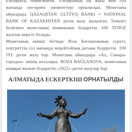
Елтаңбасы бейнеленген. Елтаңбаның оң жағы мен сол
жағында ою-өрнек элементтері орналасқан. Монетаны
айналдыра QAZAQSTAN ULTTYQ BANKI • NATIONAL
BANK OF KAZAKHSTAN деген жазу жазылған. Төменгі
бөлігінен монетаның номиналын білдіретін 100 TEŃGE
жазуын көруге болады.
Монетаның екінші бетінде Роза Бағланованың суреті,
портреттің сол жағында мерейтойлық датаны білдіретін 100
JYL деген жазу бар. Монетаны айналдыра «Ах, Самара-
городок» әнінің ноталары, ROZA BAǴLANOVA, монетаның
шыққан жылын білдіретін «2022» деген жазулар бар.
ОРНАТЫЛДЫ
АЛМАТЫДА ЕСКЕРТКІШ