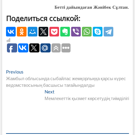
Бетті дайындаған Жәнібек Сұлтан.
Поделиться ссылкой:
Навигация
Previous
Previous
post:
Жамбыл облысында сыбайлас жемқорлыққа қарсы күрес
по
ведомствосының басшысы тағайындалды
записям
Next
Next
post:
Мемлекеттік қызмет көрсетудің тиімділігі