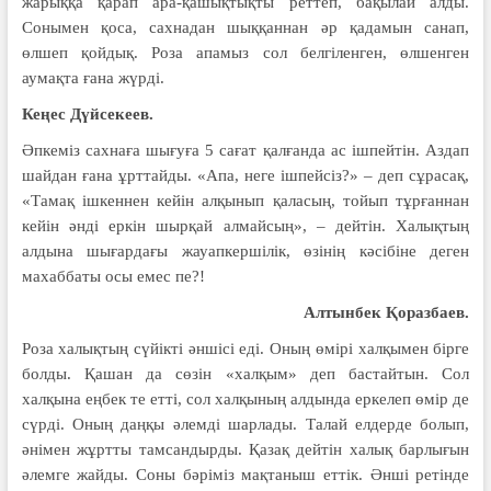
жарыққа қарап ара-қашықтықты реттеп, бақылай алды.
Сонымен қоса, сахнадан шыққаннан әр қадамын санап,
өлшеп қойдық. Роза апамыз сол белгіленген, өлшенген
аумақта ғана жүрді.
Кеңес Дүйсекеев.
Әпкеміз сахнаға шығуға 5 сағат қалғанда ас ішпейтін. Аздап
шайдан ғана ұрттайды. «Апа, неге ішпейсіз?» – деп сұрасақ,
«Тамақ ішкеннен кейін алқынып қаласың, тойып тұрғаннан
кейін әнді еркін шырқай алмайсың», – дейтін. Халықтың
алдына шығардағы жауапкершілік, өзінің кәсібіне деген
махаббаты осы емес пе?!
Алтынбек Қоразбаев.
Роза халықтың сүйікті әншісі еді. Оның өмірі халқымен бірге
болды. Қашан да сөзін «халқым» деп бастайтын. Сол
халқына еңбек те етті, сол халқының алдында еркелеп өмір де
сүрді. Оның даңқы әлемді шарлады. Талай елдерде болып,
әнімен жұртты тамсандырды. Қазақ дейтін халық барлығын
әлемге жайды. Соны бәріміз мақтаныш еттік. Әнші ретінде