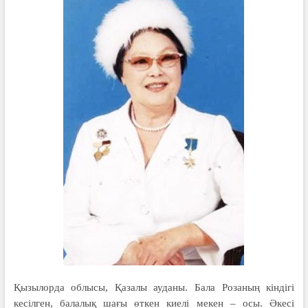
Қызылорда облысы, Қазалы ауданы. Бала Розаның кіндігі
кесілген, балалық шағы өткен киелі мекен – осы. Әкесі