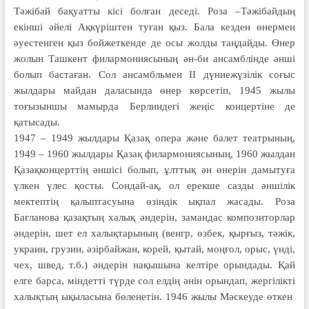
Тәжібай бақуатты кісі болған деседі. Роза –Тәжібайдың
екінші әйелі Ақкүріштен туған қыз. Бала кезден өнермен
әуестенген қыз бойжеткенде де осы жолды таңдайды. Өнер
жолын Ташкент филармониясының ән-би ансамблінде әнші
болып бастаған. Сол ансамбльмен ІІ дүниежүзілік соғыс
жылдары майдан даласында өнер көрсетіп, 1945 жылы
тоғызыншы мамырда Берлиндегі жеңіс концертіне де
қатысады.
1947 – 1949 жылдары Қазақ опера және балет театрының,
1949 – 1960 жылдары Қазақ филармониясының, 1960 жылдан
Қазақконцерттің әншісі болып, ұлттық ән өнерін дамытуға
үлкен үлес қосты. Сондай-ақ, ол ерекше сазды әншілік
мектептің қалыптасуына өзіндік ықпал жасады. Роза
Бағланова қазақтың халық әндерін, замандас композиторлар
әндерін, шет ел халықтарының (венгр, өзбек, қырғыз, тәжік,
украин, грузин, әзірбайжан, корей, қытай, моңғол, орыс, үнді,
чех, швед, т.б.) әндерін нақышына келтіре орындады. Қай
елге барса, міндетті түрде сол елдің әнін орындап, жергілікті
халықтың ықыласына бөленетін. 1946 жылы Мәскеуде өткен