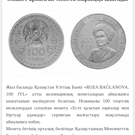
Жыл басында Қазақстан Ұлттық Банкі «ROZA BAǴLANOVA.
100 JYL» атты коллекциялық монеталарын айналымға
шығатынын мәлімдеген болатын. Номиналы 100 теңгелік
мельхиордан соғылған монета «Есте қалатын оқиғалар мен
біртуар адамдар» сериясын жалғастыру мақсатында
айналымға енбек.
Монета бетінің орталық бөлігінде Қазақстанның Мемлекеттік