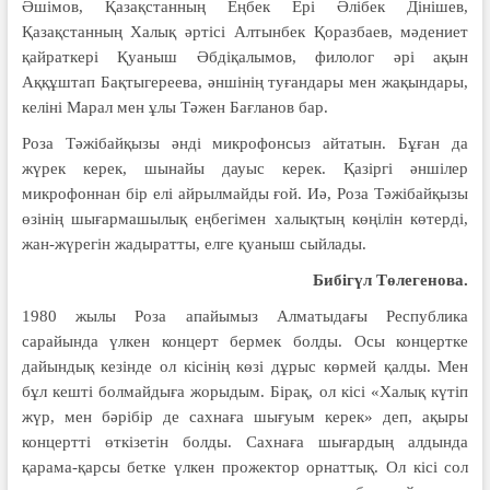
Әшімов, Қазақстанның Еңбек Ері Әлібек Дінішев,
Қазақстанның Халық әртісі Алтынбек Қоразбаев, мәдениет
қайраткері Қуаныш Әбдіқалымов, филолог әрі ақын
Аққұштап Бақтыгереева, әншінің туғандары мен жақындары,
келіні Марал мен ұлы Тәжен Бағланов бар.
Роза Тәжібайқызы әнді микрофонсыз айтатын. Бұған да
жүрек керек, шынайы дауыс керек. Қазіргі әншілер
микрофоннан бір елі айрылмайды ғой. Иә, Роза Тәжібайқызы
өзінің шығармашылық еңбегімен халықтың көңілін көтерді,
жан-жүрегін жадыратты, елге қуаныш сыйлады.
Бибігүл Төлегенова.
1980 жылы Роза апайымыз Алматыдағы Республика
сарайында үлкен концерт бермек болды. Осы концертке
дайындық кезінде ол кісінің көзі дұрыс көрмей қалды. Мен
бұл кешті болмайдыға жорыдым. Бірақ, ол кісі «Халық күтіп
жүр, мен бәрібір де сахнаға шығуым керек» деп, ақыры
концертті өткізетін болды. Сахнаға шығардың алдында
қарама-қарсы бетке үлкен прожектор орнаттық. Ол кісі сол