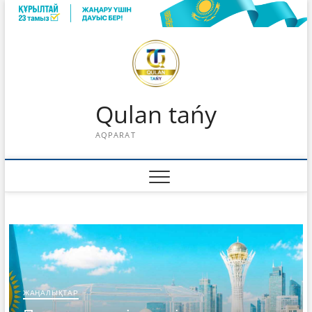
Skip
to
content
Qulan tańy
AQPARAT