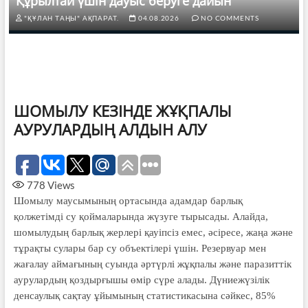
Құрылтай үшін дауыс беруге дайын
"ҚҰЛАН ТАҢЫ" АҚПАРАТ.
04.08.2026
NO COMMENTS
ШОМЫЛУ КЕЗІНДЕ ЖҰҚПАЛЫ
АУРУЛАРДЫҢ АЛДЫН АЛУ
778
Views
Шомылу маусымының ортасында адамдар барлық
қолжетімді су қой­маларында жүзуге тырысады. Алай­да,
шомылудың барлық жерлері қауіпсіз емес, әсіресе, жаңа және
тұрақты су­лары бар су объектілері үшін. Резер­вуар мен
жағалау аймағының суында әртүрлі жұқпалы және паразиттік
ауру­лардың қоздырғышы өмір сүре алады. Дүниежүзілік
денсаулық сақтау ұйы­мының статистикасына сәйкес, 85%