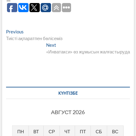
Навигация
Previous
Previous
post:
Тиісті ақпаратпен бөлісеміз
по
Next
Next
записям
post:
«Инватакси» өз жұмысын жалғастыруда
КҮНТІЗБЕ
АВГУСТ 2026
ПН
ВТ
СР
ЧТ
ПТ
СБ
ВС