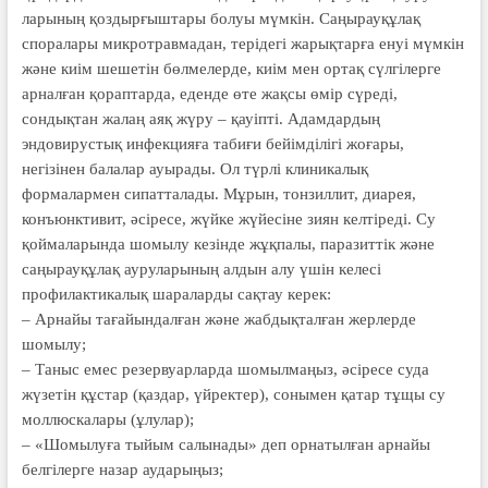
ларының қоздырғыштары болуы мүм­кін. Саңырауқұлақ
споралары мик­ротравмадан, терідегі жарықтарға енуі мүмкін
және киім шешетін бөл­мелер­де, киім мен ортақ сүлгілерге
ар­нал­ған қораптарда, еденде өте жақсы өмір сүреді,
сондықтан жалаң аяқ жүру – қауіп­ті. Адамдардың
эндовирустық инфекцияға табиғи бейімділігі жоғары,
негізінен балалар ауырады. Ол түрлі клиникалық
формалармен сипат­та­лады. Мұрын, тонзиллит, диарея,
конъюнктивит, әсіресе, жүйке жүйесіне зиян келтіреді. Су
қоймаларында шо­мылу кезінде жұқпалы, паразиттік және
саңырауқұлақ ауруларының алдын алу үшін келесі
профилактикалық шараларды сақтау керек:
– Арнайы тағайындалған және жабдықталған жерлерде
шомылу;
– Таныс емес резервуарларда шомылмаңыз, әсіресе суда
жүзетін құстар (қаздар, үйректер), сонымен қатар тұщы су
моллюскалары (ұлулар);
– «Шомылуға тыйым салынады» деп орнатылған арнайы
белгілерге назар аударыңыз;