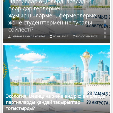
Партиялар өңірлерді аралады:
олар дәрігерлермен,
жұмысшылармен, фермерлермен
және студенттермен не туралы
сөйлесті?
"ҚҰЛАН ТАҢЫ" АҚПАРАТ.
05.08.2026
NO COMMENTS
Экология, медицина және өндіріс: өңірлерде
партияларды қандай тақырыптар
тоғыстырды?