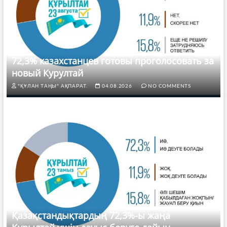
72,3% казахстанцев готовы проголосовать за
новый Курултай
"ҚҰЛАН ТАҢЫ" АҚПАРАТ.
04.08.2026
NO COMMENTS
Қазақстандықтардың 72,3%-ы жаңа