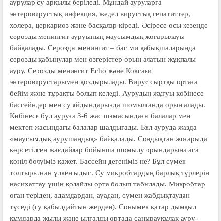
аурулар су арқылы беріледі. Мұндай ауруларға
энтеровирустық инфек­ция, жедел вирустық гепатиттер,
холера, церкариоз және басқалар кіреді. Әсіресе осы кезеңде
серозды менингит ауруының маусымдық жоғарылауы
байқалады. Серозды менингит – бас ми қабықшаларында
серозды қабынулар мен өзгерістер орын алатын жұқпалы
ауру. Серозды менингит Echo және Коксаки
энтеровирустарымен қоз­ды­рылады. Вирус сыртқы ортаға
бейім және тұрақты болып келеді. Аурудың жұғуы көбінесе
бассейндер мен су айдындарында шомылғанда орын алады.
Көбінесе бұл ауруға 3-6 жас шамасындағы балалар мен
мектеп жасындағы балалар шалдығады. Бұл ауруда жазда
«маусымдық ауру­шаң­дық» байқалады. Сондықтан жоға­ры­да
көрсетілген жағдайлар бойынша шомылу орындарына аса
көңіл бөлуіміз қажет. Бассейн дегеніміз не? Бұл сумен
толтырылған үлкен ыдыс. Су микробтардың барлық түрлерін
насихаттау үшін қолайлы орта болып табылады. Микробтар
оған теріден, адамдардан, ауадан, сумен жабдықтаудан
түседі (су қабылдайтын жерден). Сонымен қатар дымқыл
құмдарда жылы және ылғалды ортада саңырауқұлақ ауру­