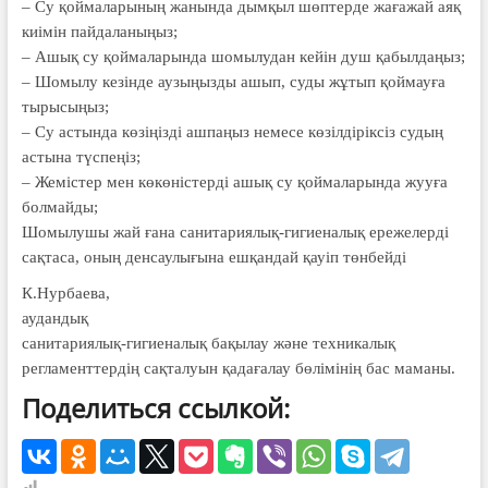
– Су қой­ма­ларының жанында дымқыл шөптерде жағажай аяқ
киімін пайда­ланыңыз;
– Ашық су қоймаларында шомылу­дан кейін душ қабылдаңыз;
– Шомылу кезінде аузыңызды ашып, суды жұтып қоймауға
тырысыңыз;
– Су астында көзіңізді ашпаңыз немесе көзілдіріксіз судың
астына түспеңіз;
– Жемістер мен көкөністерді ашық су қоймаларында жууға
болмайды;
Шомылушы жай ғана санитариялық-гигиеналық ережелерді
сақтаса, оның денсаулығына ешқандай қауіп төнбейді
К.Нурбаева,
аудандық
санитариялық-гигиеналық бақылау және техникалық
регламенттердің сақталуын қадағалау бөлімінің бас маманы.
Поделиться ссылкой: