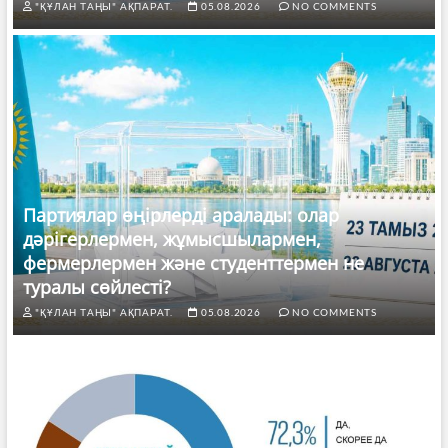
"ҚҰЛАН ТАҢЫ" АҚПАРАТ.
05.08.2026
NO COMMENTS
Партиялар өңірлерді аралады: олар
дәрігерлермен, жұмысшылармен,
фермерлермен және студенттермен не
туралы сөйлесті?
"ҚҰЛАН ТАҢЫ" АҚПАРАТ.
05.08.2026
NO COMMENTS