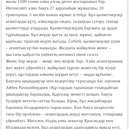
жылы 1500 тонна алма алсақ деген жоспарымыз бар.
Интенсивті алма бақта 27 қарапайым жұмысшы, 10
тракторшы, 5 кәсіби маман жұмыс істейді. Бұл қызметкерлер
ағаштарды күту, алмаларды емдеу, талдарды суғару секілді
қызметтерді атқарады. Қызметкерлердің барлығы да аудан
тұрғындары. Бұл жерде қыста да қызу жұмыс, қайнаған
қарбалас тіршілік жүріп жатады. Себебі, қызметкерлер үшін
– ағаштың күтімі маңызды. Жаздағы жайқалған жеміс –
қыстағы қайратты еңбектің нәтижесі екені сөзсіз.
Жеміс бар жерде – жеңіс пен жеңіліс бар. Алма ағаштарының
жат жерге үйренбеуі, жайқалып тұрған жемістің бір күнде
шіруі, құстардың алманы шұқып кетуі – заңды құбылыс.
Бақтағы қиындықтар мен кедергілер турасында бас агроном
Айбек Рахманбердиев «Құстардың тарапынан туындайтын
қиындықтар баршылық. Қарғалар жемісті шоқып, бақты
бүлдіріп кететін сәттер болады. Бірақ, бұл жағдайларды
барынша болдырмауға тырысамыз. Көп бақта кездесетін
тағы бір проблема – ағаштардың жерді жатсынуы, топыраққа
үйренбеуі. Мәселен, біздің алма ағаштар Краснодар мен
Италиядан келген. Бұл ағаштардың адаптациясы жақсы өтті.