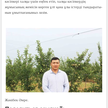
кәсіпкері халқы үшін еңбек етіп, халқы кәсіпкердің
жұмысының жемісін көр­ген ұлт қана ұлы істерді тындыраты­
нын ұмытпағанымыз ләзім.
Жәнібек Әмре.