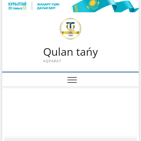
Skip
to
content
Qulan tańy
AQPARAT