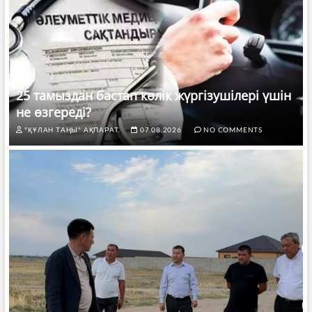
25 тамыздан бастап көлік жүргізушілері үшін
не өзгереді?
"ҚҰЛАН ТАҢЫ" АҚПАРАТ.
07.08.2026
NO COMMENTS