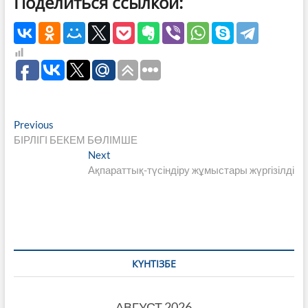
Поделиться ссылкой:
Навигация
Previous
Previous
post:
БІРЛІГІ БЕКЕМ БӨЛІМШЕ
по
Next
Next
записям
post:
Ақпараттық-түсіндіру жұмыстары жүргізілді
КҮНТІЗБЕ
АВГУСТ 2026