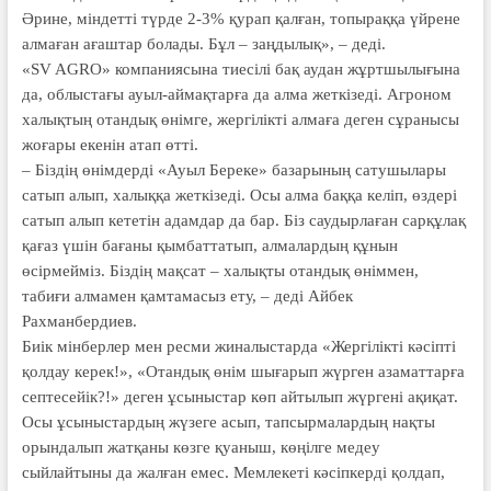
Әрине, міндетті түрде 2-3% қурап қалған, топыраққа үйрене
алмаған ағаштар болады. Бұл – заңдылық», – деді.
«SV AGRO» компаниясына тиесілі бақ аудан жұртшылығына
да, облыстағы ауыл-аймақтарға да алма жеткізеді. Агроном
халықтың отандық өнімге, жергілікті алмаға деген сұранысы
жоғары екенін атап өтті.
– Біздің өнімдерді «Ауыл Береке» базарының сатушылары
сатып алып, халыққа жеткізеді. Осы алма баққа келіп, өздері
сатып алып кететін адамдар да бар. Біз саудырлаған сарқұлақ
қағаз үшін бағаны қымбаттатып, алмалардың құнын
өсірмейміз. Біздің мақсат – халықты отандық өніммен,
табиғи алмамен қамтамасыз ету, – деді Айбек
Рахманбердиев.
Биік мінберлер мен ресми жиналыстарда «Жергілікті кәсіпті
қолдау керек!», «Отандық өнім шығарып жүрген азаматтарға
септесейік?!» деген ұсыныстар көп айтылып жүргені ақиқат.
Осы ұсыныстардың жүзеге асып, тапсырмалардың нақты
орындалып жатқаны көзге қуаныш, көңілге медеу
сыйлайтыны да жалған емес. Мемлекеті кәсіпкерді қолдап,