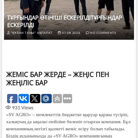
ТҰРҒЫНДАР ӨТІНІШІ ЕСКЕРІЛДІТҰРҒЫНДАР
ЕСКЕРІЛДІ
"ҚҰЛАН ТАҢЫ" АҚПАРАТ.
07.08.2026
NO COMMENTS
ЖЕМІС БАР ЖЕРДЕ – ЖЕҢІС ПЕН
ЖЕҢІЛІС БАР
931
Views
«SV AGRO» – мемлекеттік бюджетке қыруар қаржы түсіріп,
халықтың да ықылас-пейіліне бөленіп отырған компания. Бұл
компанияның негізгі қызметі жеміс өсіру болып табылады.
Біздің ауданымызда да «SV AGRO» компаниясының