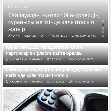
ЖАҢАЛЫҚТАР
Сайлауалды күнтәртібі өңірлердің
сұранысы негізінде қалыптасып
жатыр
"ҚҰЛАН ТАҢЫ" АҚПАРАТ.
07.08.2026
NO COMMENTS
Құрылтай-2026: теледебаттан кейін
партиялар өңірлерге қайта оралды
"ҚҰЛАН ТАҢЫ" АҚПАРАТ.
07.08.2026
NO COMMENTS
Сайлауалды күнтәртібі өңірлердің сұранысы
негізінде қалыптасып жатыр
"ҚҰЛАН ТАҢЫ" АҚПАРАТ.
07.08.2026
NO COMMENTS