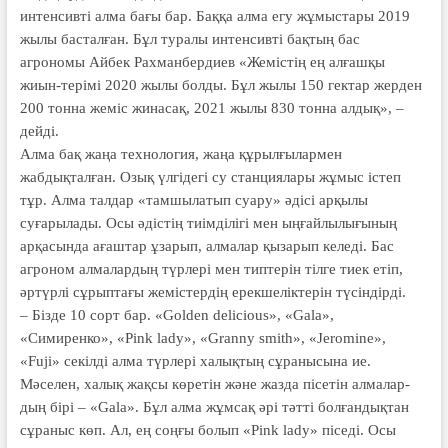
интенсивті алма бағы бар. Баққа алма егу жұмыстары 2019
жылы басталған. Бұл туралы интенсивті бақтың бас
агрономы Айбек Рахманбердиев «Жемістің ең алғашқы
жиын-терімі 2020 жылы болды. Бұл жылы 150 гектар жерден
200 тонна жеміс жинасақ, 2021 жылы 830 тонна алдық», –
дейді.
Алма бақ жаңа технология, жаңа құрылғылармен
жабдықталған. Озық үлгідегі су станциялары жұмыс істеп
тұр. Алма талдар «тамшылатып суару» әдісі арқылы
суғарылады. Осы әдіс­тің тиімділігі мен ыңғайлылығы­ның
арқасында ағаштар ұзарып, алмалар қызарып келеді. Бас
агроном алмалардың түрлері мен типтерін тілге тиек етіп,
әртүрлі сұрыптағы жемістердің ерекшеліктерін түсіндірді.
– Бізде 10 сорт бар. «Golden delicious», «Gala»,
«Симиренко», «Pink lady», «Granny smith», «Jeromine»,
«Fuji» секілді алма түрлері халықтың сұранысына ие.
Мәселен, халық жақсы көретін және жазда пісетін алмалар­
дың бірі – «Gala». Бұл алма жұмсақ әрі тәтті болғандықтан
сұраныс көп. Ал, ең соңғы болып «Pink lady» піседі. Осы