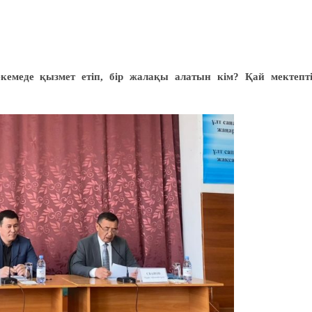
кемеде қызмет етіп, бір жалақы алатын кім? Қай мектепт