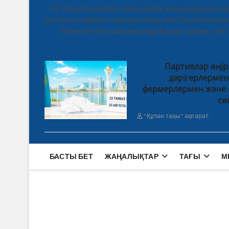
45 ViewsТеледебат: білім, еңбек және даму мәсе
ұсынысы «Әділет» партиясының өкілі Рауан Кенже
бірлескен бастама аясында Қазақстандағы 160
Партиялар өңір
дәрігерлерме
фермерлермен және 
сө
"Құлан таңы" ақпарат.
БАСТЫ БЕТ
ЖАҢАЛЫҚТАР
ТАҒЫ
М