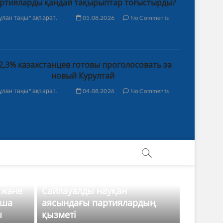
ртияларды қандай тақырыптар тоғыстырды?
ұлан таңы" ақпарат.
05.08.2026
No Comments
2,3% казахстанцев готовы проголосовать за
новый Курултай
ұлан таңы" ақпарат.
04.08.2026
No Comments
 және
Сайлауалды науқан
нша
аясындағы партиялардың
ы
қызметі