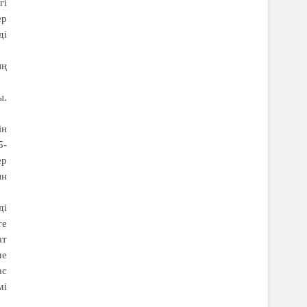
гі
ер
ді
ың
ы.
ін
5-
ер
ын
ді
те
ат
ше
ас
мі