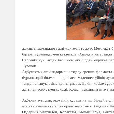
жауапты мамандарға жиі жүктеліп те жүр. Мемлекет 
бір рет тұрғындармен кездесуде. Олардың қатарында 
Сәрсенбі күні аудан басшысы екі бірдей округке бар
Луговой.
Ақбұлақтық ағайындармен кездесу ерекше форматта ө
бұрынғыдай бөлме ішінде емес, мәдениет үйінің аула
таңдап алынуы өзіме қатты ұнады. Еркін, көсіле сұра
жағынан әсер еткен секілді. Қош… Тақырыптан ауытқы
Ақбұлақ ауылдық округінің құрамына үш бірдей елді 
аталған ауылға кейінірек орала жатармыз. Алдымен Қы
Өздеріңіз білетіндей, Қорағаты, Қызылшаруа, Бәйт