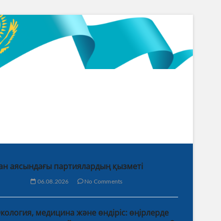
ан аясындағы партиялардың қызметі
06.08.2026
No Comments
кология, медицина және өндіріс: өңірлерде