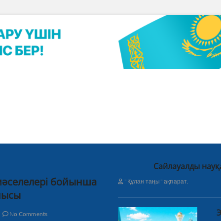
Сайлауалды науқ
 мәселелері бойынша
"Құлан таңы" ақпарат.
нысы
Э
No Comments