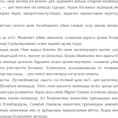
уға «жер иесінің өзі келсін» деп, қырманға арбада отырған мүмкінді
ік, — деп мәселені оң шешуді сұрады. Аудан басшысы аудандық ж
ырма беріп, ақпараттық-түсіндіру, зерделеу жұмыстарын жүргізу
ьттың сапасы және балабақшаға ойын алаңын салу, ақылы жолд
а да өтті. Мәдениет үйіне жиналған халықтың қарасы қалың болд
ар Серікәліұлының сөзіне мұқият құлақ түрді.
дық көлік. Оны жақсы білемін. Біз жеке кәсіпкерлерге жүгіну үш
йдағы­дай өтсе, мәселе оң шешіледі. Біздің ойымызша жол ақысы 6
ғы жиында қозғаған бұрынғы кеден қызметкерлеріне салынған үйл
ға үлестіретін боламыз. Үшіншіден, ауылдарыңызда су тасқын
р жаса­луда, – деп өзекті мәселелерді өзі қозғап шықты.
ласты. Луго­вой­лықтар «қыста газ болмай қала ма?» деп қауіптене
уақбаев мәлімдеді. Тіпті, оған жауапты мамандар келіп, қысқа ер
орнатуды ұсыныпты. Бірақ ауыл әкімі Мұрат Сванов аталмыш ақпар
жоқ екенін мәлімдеді. Ал Теміржолшы көшесінің тұрғындары кө
 Егембердіұлы, Саяқбай Әденұлы көшесінің тұрғындары қаңғыб
талмыш көшелерде жиі су құбыр­лары жарылатынын айтты. Аудан әкі
ылауда бола­тынын жеткізді.