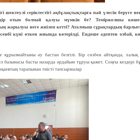
 шектеулі серіктестігі ақбұлақтықтарға пай үлесін беруге не
дір отын болмай қалуы мүмкін бе? Теміржолшы көше
ның жарылуы неге жиілеп кетті? Аталмыш сұрақтардың барлы
енбі күні өткен жиында көтерілді. Ендеше әдептен озбай, к
е құрылмайтыны әу бастан белгілі. Бір сөзбен айтқанда, халық
ел базынасы басты назарда әрдайым тұруы қажет. Соңғы кездері б
қаевтың тарапынан тиісті тапсырмалар