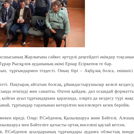
басшысының Жарлығына сәйкес әртүрлі деңгейдегі әкімдер тоқсаны
Тұрар Рысқұлов ауданының әкімі Ернар Есіркепов те бар.
ып, тұрғындармен тілдесті. Оның бірі – Ақбұлақ болса, екіншісі
тті. Нақтырақ айтатын болсақ, ұйымдастырушылар келелі кездесу
сында өткізуді жөн санапты. Өзгені қайдам, дәл осындай форматт
қ қойған ауыл тұрғындарына қарағанда, оларға да кездесу түрі жақ
май, тұрғындар тарапынан көтерілген мәселелерге кезек берейік.
мекен кіреді. Олар: Р.Сәбденов, Қызылшаруа және Бәйтелі. Алғаш
зылшаруа мен Бәйтеліге қатысты ортақ мәселені қаузай кетсек.
елі, Р.Сәбденов ауылдарының тұрғындары ауданға облыстық мәнде