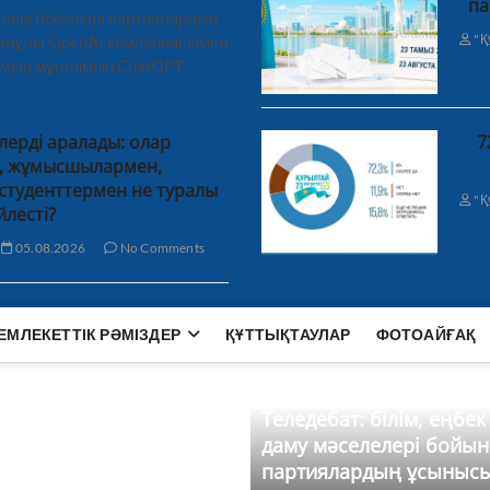
па
лелері бойынша партиялардың
"Қ
ханұлы OpenAI компаниясымен
 мың мұғалімнің ChatGPT…
лерді аралады: олар
7
н, жұмысшылармен,
студенттермен не туралы
"Қ
йлесті?
05.08.2026
No Comments
ЕМЛЕКЕТТІК РӘМІЗДЕР
ҚҰТТЫҚТАУЛАР
ФОТОАЙҒАҚ
Теледебат: білім, еңбек
даму мәселелері бойы
партиялардың ұсыныс