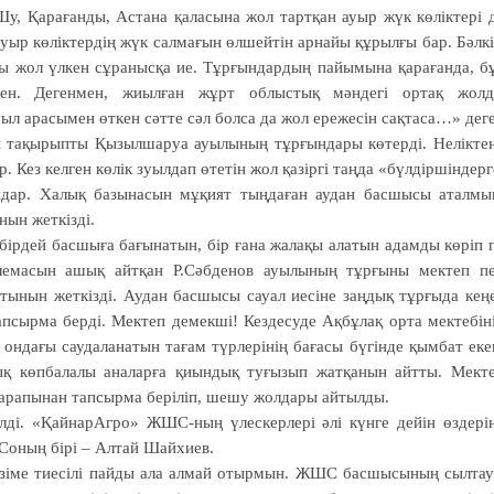
у, Қарағанды, Астана қаласына жол тартқан ауыр жүк көліктері 
ауыр көліктердің жүк салмағын өлшейтін арнайы құрылғы бар. Бәлк
ғы жол үлкен сұранысқа ие. Тұрғындардың пайымына қарағанда, б
кен. Дегенмен, жиылған жұрт облыстық мәндегі ортақ жол
ыл арасымен өткен сәтте сәл болса да жол ережесін сақтаса…» дег
ы тақырыпты Қызылшаруа ауылының тұрғындары көтерді. Нелікте
 Кез келген көлік зуылдап өтетін жол қазіргі таңда «бүлдіршіндерг
ындар. Халық базынасын мұқият тыңдаған аудан басшысы аталм
ын жеткізді.
 бірдей басшыға бағынатын, бір ғана жалақы алатын адамды көріп 
облемасын ашық айтқан Р.Сәбденов ауылының тұрғыны мектеп п
атынын жеткізді. Аудан басшысы сауал иесіне заңдық тұрғыда кең
апсырма берді. Мектеп демекші! Кездесуде Ақбұлақ орта мектебін
 ондағы саудаланатын тағам түрлерінің бағасы бүгінде қымбат еке
қ көпбалалы аналарға қиындық туғызып жатқанын айтты. Мект
м тарапынан тапсырма беріліп, шешу жолдары айтылды.
ілді. «ҚайнарАгро» ЖШС-ның үлескерлері әлі күнге дейін өздері
 Соның бірі – Алтай Шайхиев.
ін өзіме тиесілі пайды ала алмай отырмын. ЖШС басшысының сылта