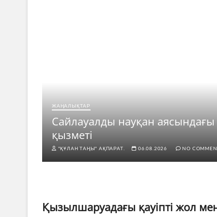
ЖАҢАЛЫҚТАР
рі
Сайлауалды науқан аясындағы
қызметі
"ҚҰЛАН ТАҢЫ" АҚПАРАТ.
06.08.2026
NO COMMEN
Қызылшаруадағы қауіпті жол ме