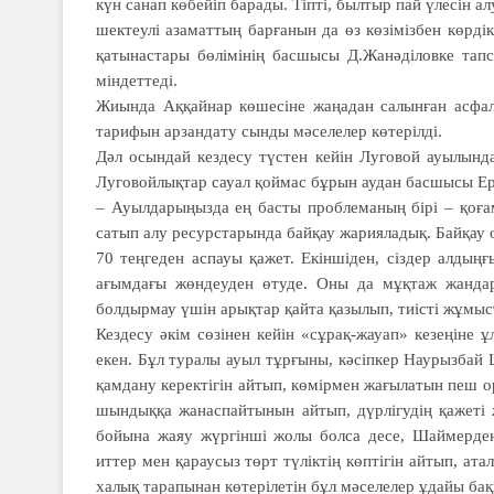
күн санап көбейіп барады. Тіпті, былтыр пай үлесін ал
шектеулі азаматтың барғанын да өз көзімізбен көрд
қатынастары бөлімінің басшысы Д.Жанәділовке тапс
міндеттеді.
Жиында Аққайнар көшесіне жаңадан салынған асфал
тарифын арзандату сынды мәселелер көтерілді.
Дәл осындай кездесу түстен кейін Луговой ауылынд
Луговойлықтар сауал қоймас бұрын аудан басшысы Ерн
– Ауылдарыңызда ең басты проб­леманың бірі – қоғам
сатып алу ресурстарында байқау жарияладық. Байқау о
70 теңгеден аспауы қажет. Екіншіден, сіздер алдың
ағымдағы жөндеуден өтуде. Оны да мұқтаж жандар
болдырмау үшін арықтар қайта қазылып, тиісті жұмыста
Кездесу әкім сөзінен кейін «сұрақ-жауап» кезеңіне ұ
екен. Бұл туралы ауыл тұрғыны, кәсіпкер Наурызбай Ш
қамдану керектігін айтып, көмірмен жағылатын пеш 
шындыққа жанаспайтынын айтып, дүрлігудің қажеті 
бойына жаяу жүргінші жолы болса десе, Шаймерден
иттер мен қараусыз төрт түліктің көптігін айтып, а
халық тарапынан көтерілетін бұл мәселелер ұдайы бақ