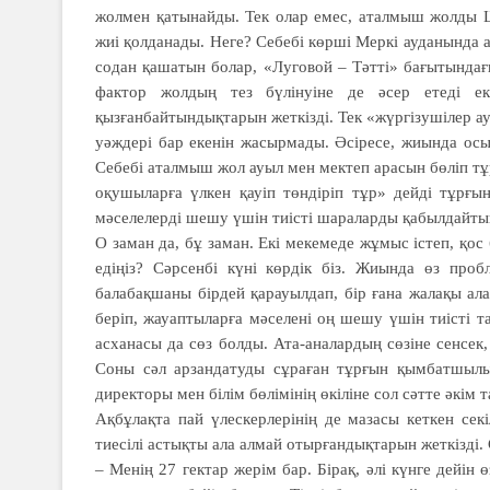
жолмен қатынайды. Тек олар емес, аталмыш жолды Ш
жиі қолданады. Неге? Себебі көрші Меркі ауданында 
содан қашатын болар, «Луговой – Тәтті» бағытында
фактор жолдың тез бүлінуіне де әсер етеді е
қызғанбайтындықтарын жеткізді. Тек «жүргізушілер ау
уәждері бар екенін жасырмады. Әсіресе, жиында ос
Себебі аталмыш жол ауыл мен мектеп арасын бөліп тұр.
оқушыларға үлкен қауіп төндіріп тұр» дейді тұрғ
мәселелерді шешу үшін тиісті шараларды қабылдайтын
О заман да, бұ заман. Екі мекемеде жұмыс істеп, қос
едіңіз? Сәрсенбі күні көрдік біз. Жиында өз пр
балабақшаны бірдей қарауылдап, бір ғана жалақы ал
беріп, жауаптыларға мәселені оң шешу үшін тиісті т
асханасы да сөз болды. Ата-аналардың сөзіне сенсек,
Соны сәл арзандатуды сұраған тұрғын қымбатшылы
директоры мен білім бөлімінің өкіліне сол сәтте әкі
Ақбұлақта пай үлескерлерінің де мазасы кеткен сек
тиесілі астықты ала алмай отырғандықтарын жеткізді.
– Менің 27 гектар жерім бар. Бірақ, әлі күнге дей