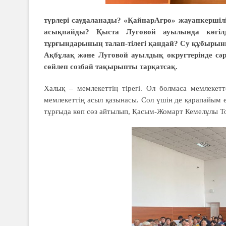
түрлері саудаланады? «ҚайнарАгро» жауапкершілігі
асықпайды? Қыста Луговой ауылында көгіл
тұрғындарының талап-тілегі қандай? Су құбыры
Ақбұлақ және Луговой ауылдық округтерінде сәрс
сөйлеп созбай тақырыпты тарқатсақ.
Халық – мемлекеттің тірегі. Ол болмаса мемлекетт
мемлекеттің асыл қазынасы. Сол үшін де қарапайым 
тұрғыда көп сөз айтылып, Қасым-Жомарт Кемелұлы То