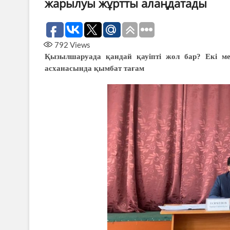
жарылуы жұртты алаңдатады
792
Views
Қызылшаруада қандай қауіпті жол бар? Екі ме
асханасында қымбат тағам