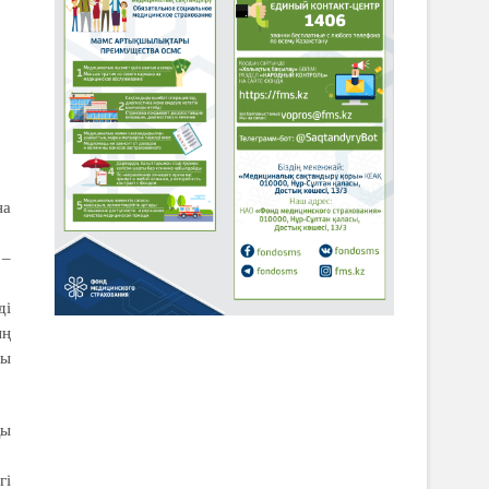
на
 –
ді
ың
сы
қы
гі