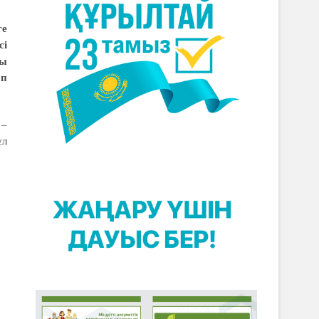
ге
сі
ғы
өп
 –
ұл