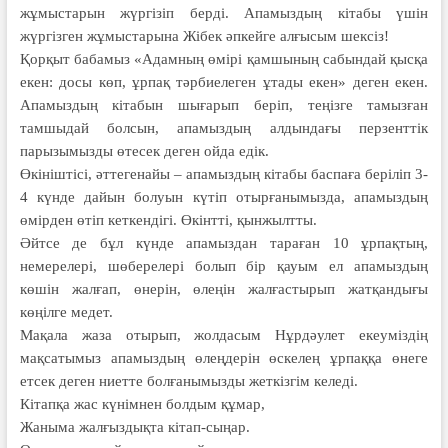
жұмыстарын жүргізіп берді. Апамыздың кітабы үшін
жүргізген жұмыстарына Жібек әпкейге алғысым шексіз!
Қорқыт бабамыз «Адамның өмірі қамшының сабындай қысқа
екен: досы көп, ұрпақ тәрбиелеген ұтады екен» деген екен.
Апамыздың кітабын шығарып беріп, теңізге тамызған
тамшыдай болсын, апамыздың алдындағы перзенттік
парызымызды өтесек деген ойда едік.
Өкініштісі, әттегенайы – апамыздың кітабы баспаға беріліп 3-
4 күнде дайын болуын күтіп отырғанымызда, апамыздың
өмірден өтіп кеткендігі. Өкінтті, қынжылтты.
Әйтсе де бұл күнде апамыздан тараған 10 ұрпақтың,
немерелері, шөберелері болып бір қауым ел апамыздың
көшін жалғап, өнерін, өлеңін жалғастырып жатқандығы
көңілге медет.
Мақала жаза отырып, жолдасым Нұрдәулет екеуміздің
мақсатымыз апамыздың өлеңдерін өскелең ұрпаққа өнеге
етсек деген ниетте болғанымызды жеткізгім келеді.
Кітапқа жас күнімнен болдым құмар,
Жаныма жалғыздықта кітап-сыңар.