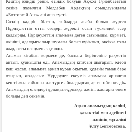
Кештің өзіндік реңін, өзіндік бояуын Ақжол Түненбаевтың
сөзіне жазылған Мелдебек Ардақтың орындауындағы
«Бозторғай Ана» әні аша түсті.
Сөздің қадірін білетін, тойларда асаба болып жүрген
Нұрдәулеттің отты сөздері жүректі осып түскендей әсер
қалдырды. Нұрдәулеттің апамызға деген сағынышы, құрметі,
өкініші, адалдығы жыр шумағы болып құйылып, өксікке толы
жыр, отты өлеңмен аяқталды.
Апамыз кітабын көрмесе де, баспаға берілгеніне рақметін
айтып, қуанышты еді. Апамыздың кітабын шығарып, әдеби
кеш жасап, апамызға арнап құран оқытып, құдайы тамақ бере
отырып, жолдасым Нұрдәулет екеуміз апамызға арналған
кешті жыл сайынғы дәстүрге айналдырсақ деген ойға келдік.
Апамыздың өлеңдері ұрпақтан-ұрпаққа жетіп, жастарға өнеге
болады деп сенемін.
Ақын апамыздың келіні,
қазақ тілі мен әдебиеті
пәнінің мұғалімі
Ұлту Бегімбетова.