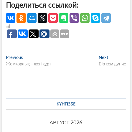
Поделиться ссылкой:
Навигация
Previous
Next
Previous
Next
post:
post:
Жемқорлық – жегі құрт
Бір кем дүние
по
записям
КҮНТІЗБЕ
АВГУСТ 2026