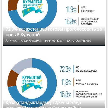
72,3% казахстанцев готовы проголосовать за
новый Курултай
"ҚҰЛАН ТАҢЫ" АҚПАРАТ.
04.08.2026
NO COMMENTS
Қазақстандықтардың 72,3%-ы жаңа