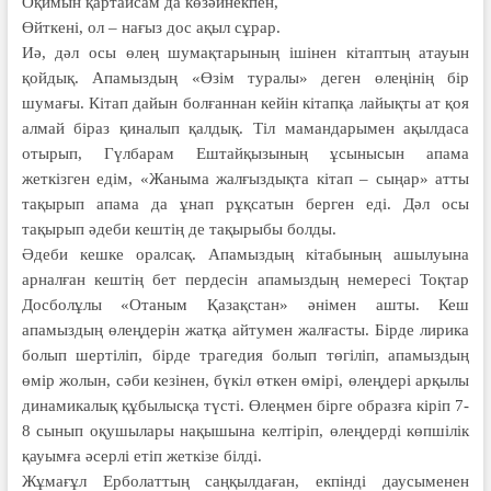
Оқимын қартайсам да көзәйнекпен,
Өйткені, ол – нағыз дос ақыл сұрар.
Иә, дәл осы өлең шумақтарының ішінен кітаптың атауын
қойдық. Апамыздың «Өзім туралы» деген өлеңінің бір
шумағы. Кітап дайын болғаннан кейін кітапқа лайықты ат қоя
алмай біраз қиналып қалдық. Тіл мамандарымен ақылдаса
отырып, Гүлбарам Ештайқызының ұсынысын апама
жеткізген едім, «Жаныма жал­ғыз­дықта кітап – сыңар» атты
тақырып апама да ұнап рұқсатын берген еді. Дәл осы
тақырып әдеби кештің де тақырыбы болды.
Әдеби кешке оралсақ. Апамыздың кітабының ашылуына
арналған кештің бет пердесін апамыздың немересі Тоқтар
Досболұлы «Отаным Қазақстан» әнімен ашты. Кеш
апамыздың өлеңдерін жатқа айтумен жалғасты. Бірде лирика
болып шертіліп, бірде трагедия болып төгіліп, апамыздың
өмір жолын, сәби кезінен, бүкіл өткен өмірі, өлеңдері арқылы
динамикалық құбылысқа түсті. Өлеңмен бірге образға кіріп 7-
8 сынып оқушылары нақышына келтіріп, өлеңдерді көпшілік
қауымға әсерлі етіп жеткізе білді.
Жұмағұл Ерболаттың саңқылдаған, екпінді даусыменен