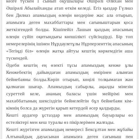
көзге түскен 1 сынып оқушылары Әшірәлі Әлихан мен
Әшірәлі Абылайханды атап өткім келеді. Егіз қыздар Гүлназ
бен Дилназ апамыздың өлеңін көздеріне жас ала отырып,
апамызға деген махаббаттары мен сағыныштарын қоса
жеткізгендей болды. Кішіпейіл Лашын қыздың апасының
өлеңін сүйіп оқитындығы көпшілікті сүйсіндірді. Бір топ
немерелерінің ішінен Нұрдаулетұлы Нұрперзенттің апасының
«Тегіңді біл» өлеңін жатқа айтуы кештің көркемдігін аша
түскендей.
Әдеби кештің ең өзекті тұсы апа­мыздың кенже ұлы
Кенжебектің дайындаған апамыздың өмірінен алын­ған
бейнебаяны болды.Көріп отырып, көңілі толқымаған жан
қалмаған шығар. Апамыздың сабырлы, ақылды мінезін
суреттей келе, ананың баласы үшін мейірімі мен
махаббатының шексіздігін бейнелейтін бұл бейнебаян кім-
кімнің болса да жүрегін қарып кетердей әсер қалдырды.
Кешті ардагер ұстаздар мен апамыз­дың бауырлары өз
естеліктері мен кеш туралы өз пікірлерімен жалғады.
Кешті жүргізген апамыздың не­ме­ресі Бексұлтан мен жұбайы
Алтынайдың дауысынан апамызға деген сағыныш пен