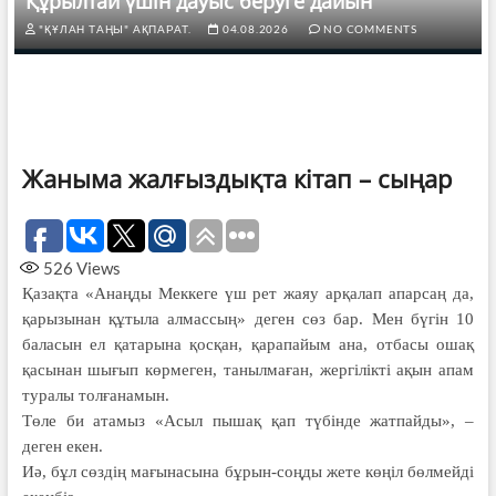
Құрылтай үшін дауыс беруге дайын
"ҚҰЛАН ТАҢЫ" АҚПАРАТ.
04.08.2026
NO COMMENTS
Жаныма жалғыздықта кітап – сыңар
526
Views
Қазақта «Анаңды Меккеге үш рет жаяу арқалап апарсаң да,
қарызынан құтыла алмассың» деген сөз бар. Мен бүгін 10
баласын ел қатарына қосқан, қарапайым ана, отбасы ошақ
қасынан шығып көрмеген, танылмаған, жергілікті ақын апам
туралы толғанамын.
Төле би атамыз «Асыл пышақ қап түбінде жатпайды», –
деген екен.
Иә, бұл сөздің мағынасына бұрын-соңды жете көңіл бөлмейді