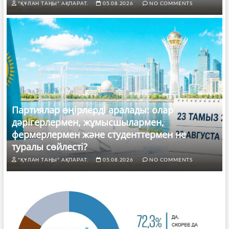
"ҚҰЛАН ТАҢЫ" АҚПАРАТ.
05.08.2026
NO COMMENTS
Партиялар өңірлерді аралады: олар
дәрігерлермен, жұмысшылармен,
фермерлермен және студенттермен не
туралы сөйлесті?
"ҚҰЛАН ТАҢЫ" АҚПАРАТ.
05.08.2026
NO COMMENTS