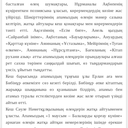
басталған өлең шумақтары, Нұрманалы Ақбөпенің
күңіренткен поэзиясына ұласып, көрермендердің көзіне жас
үйірілді. Шәкірттерімнің апамыздың өлеңін мәнер сазына
келтіріп, жатқа айтулары кеш қонақтары мен көрермендерін
тәнті етті. Ақсезімнің «Есім биге», Анель қыздың
«Сайранбай ініме», Ақботаның «Бауырларыма», Ануардың
«Қарттар күніне» Аминаның «Ұста­зыма», Мейірімнің «Туған
өлкеме», Аминаның «Нұрсұлтанға», Бағиланың «Кітап
рухани азық» атты апамыздың өлеңдерін орындаулары алғаш
рет сахна төрінен саңқылдай шығып, өз тыңдармандарын
үнсіз, ұйытып тыңдатты.
Кеш барысында апамыздың тұңғыш ұлы Ерлан аға мен
Бибінұр әпкемізге сөз кезегі берілді. Бибінұр әпке кітаптың
жа­рыққа шыққанына өз қуанышын біл­діріп, апамыз бен
атамыз туралы естеліктерден көзіне жас келе отырып үзінді
айтып өтті.
Кеш Сәуле Нәметқұлқызының өлеңдерін жатқа айтуыменен
ұласты. Апамыздың «1 маусым – Балаларды қорғау күніне»
арнаған өлеңін жатқа айтқан немерелерінің ішінде ерекше