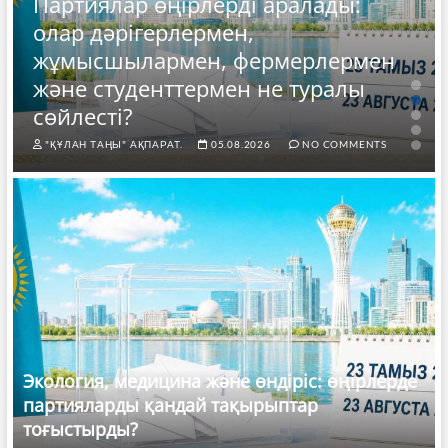
Партиялар өңірлерді аралады:
олар дәрігерлермен,
жұмысшылармен, фермерлермен
және студенттермен не туралы
сөйлесті?
"ҚҰЛАН ТАҢЫ" АҚПАРАТ.
05.08.2026
NO COMMENTS
Экология, медицина және өндіріс: өңірлерде
партияларды қандай тақырыптар
тоғыстырды?