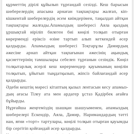
құрметтің дірілі құйылып тұрғандай сезілді. Кеш барысын
шөберелердің апасына арнаған тақпақтары жалғап, кіп-
кішкентай шөберелердің әсем киімдерімен, тақылдап айтқан
тақпақтары жалғады.Апамыздың шөбересі Аяла қыздың
ұршықтай иіріліп билеген биі көңілі толқып отырған
көрерменді еріксіз өзіне тартып алып кеткендей әсер
қалдырды. Апамыздың шөбересі Тоқтарұлы Дамирдың
әжесіне арнап айтқан тақпағынан әжесінің ақындық
қасиеттерінің тамшылары себелеп тұрғанын сезіндік. Көңіл
толқытарлық әсерлі кеш көрермендер қауымының көңілін
толқытып, ұйытып тыңдатқызып, жіпсіз байлағандай әсер
қалдырды.
Әдеби кештің мәресі кітаптың қызыл лентасын кесу апамыз­
дың ағасы Тілеу ата мен ардагер ұстаз Қадірбек ағайға
бұйырды.
Нұрғайша жеңгеміздің шашқан шашуыменен, апамыздың
шөберелері Ескендір, Аяла, Дамир, Наримандардың тәтті
нан, яғни «торт» тартулары, көңілі толқып отырған қауымды
бір сергітіп қойғандай әсер қалдырды.