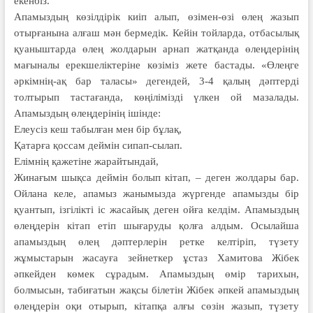
екенбіз.
Апамыздың көзілдірік киіп алып, өзімен-өзі өлең жазып
отырғанына алғаш мән бермедік. Кейін тойларда, отбасылық
қуаныштарда өлең жол­дарын арнап жатқанда өлеңдерінің
мағы­налы ерекшеліктеріне көзіміз жете бастады. «Өлеңге
әркімнің-ақ бар таласы» дегендей, 3-4 қалың дәптерді
толтырып тастағанда, көңілімізді үлкен ой мазалады.
Апамыздың өлеңдерінің ішінде:
Елеусіз кеш табылған мен бір бұлақ,
Қатарға қоссам деймін сипап-сылап.
Елімнің қажетіне жарайтындай,
Жинағым шықса деймін болып кітап, – деген жолдары бар.
Ойлана келе, апамыз жанымызда жүргенде апамызды бір
қуантып, ізгілікті іс жасайық деген ойға келдім. Апамыздың
өлеңдерін кітап етіп шығаруды қолға алдым. Осылайша
апамыздың өлең дәптерлерін ретке келтіріп, түзету
жұмыстарын жасауға зейнеткер ұстаз Хамитова Жібек
әпкейден көмек сұрадым. Апамыздың өмір тарихын,
болмысын, табиғатын жақсы білетін Жібек әпкей апамыздың
өлеңдерін оқи отырып, кітапқа алғы сөзін жазып, түзету