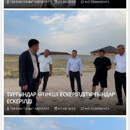
"ҚҰЛАН ТАҢЫ" АҚПАРАТ.
07.08.2026
NO COMMENTS
ТҰРҒЫНДАР ӨТІНІШІ ЕСКЕРІЛДІТҰРҒЫНДАР
ЕСКЕРІЛДІ
"ҚҰЛАН ТАҢЫ" АҚПАРАТ.
07.08.2026
NO COMMENTS