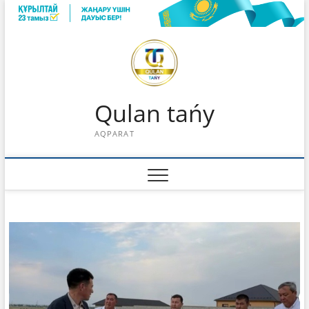
Skip
to
content
Qulan tańy
AQPARAT