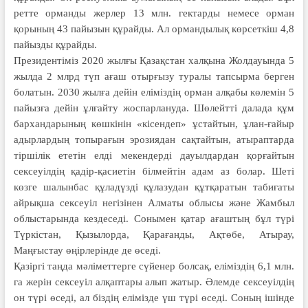
ретте орманды жерлер 13 млн. гектарды немесе орман
қорының 43 пайызын құрайды. Ал ормандылық көрсеткіш 4,8
пайызды құрайды.
Президентіміз 2020 жылғы Қазақстан халқына Жолдауында 5
жылда 2 млрд түп ағаш отырғызу туралы тапсырма берген
болатын. 2030 жылға дейін еліміздің орман алқабы көлемін 5
пайызға дейін ұлғайту жоспарлануда. Шөлейтті далада құм
бархандарының көшкінін «кісендеп» ұстайтын, ұлан-ғайыр
адырлардың топырағын эрозиядан сақтайтын, атыраптарда
тіршілік ететін елді мекендерді дауылдардан қорғайтын
сексеуілдің қадір-қасиетін білмейтін адам аз болар. Шеті
көзге шалынбас құладүзді құлазудан құтқаратын табиғаты
айрықша сексеуіл негізінен Алматы облысы және Жамбыл
облыстарында кездеседі. Сонымен қатар ағаштың бұл түрі
Түркістан, Қызылорда, Қарағанды, Ақтөбе, Атырау,
Маңғыстау өңірлерінде де өседі.
Қазіргі таңда мәліметтерге сүйенер болсақ, еліміздің 6,1 млн.
га жерін сексеуіл алқаптары алып жатыр. Әлемде сексеуілдің
он түрі өседі, ал біздің елімізде үш түрі өседі. Соның ішінде