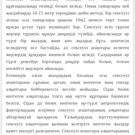
құрғақшылыққа төзімді болып келеді. Оның тамырлары кей
жағдайларда 10-15 метр тереңдікке дейін жетеді. Бір сексеуіл
ағашы осы тамырлары арқылы 10м2 немесе төрт тонна
құмды ұстап тұру мүмкіндігі бар. Сексеуіл өсіп тұрған
жерлер тұрақты құмды дөңдерді түзейді, айналасында әр
түрлі бір жылдық және көп жылдық бұта, шөптесін
өсімдіктер өсе бастайды, ал сексеуіл ағаштары өспеген
жерлердің құмдары көшпелі болып келеді. Салдарынан әр
түрлі деңгейде барханды дөңдер пайда болып, тозған
шөлейтті жерлерге айналады.
Егемендік алған жылдардың ба­сында осы сексеуіл
ағаштарына сұра­ныс артып, оның көптеген мың гектар
алқаптары бейберекетсіз кесіліп жойылды. Одан бөлек
көптеген алқаптарды тілсіз жау өртте құртқаны бәрі­мізге
белгілі. Одан да бөлек көп­теген әр-түрлі антропогендік
фактор­лар­дың әсерінен сексеуіл ағаштарының алқап­тары
айтарлықтай қысқарған. Ғалым­дардың зерттеулерінше
сексеуіл алқап­тарын қалпына келтіруге көп­теген жылдар
қажет екендігі дәлел­денген. Сексеуіл ағаштары алқап­тары­ның