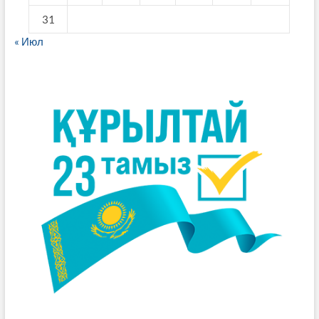
31
« Июл