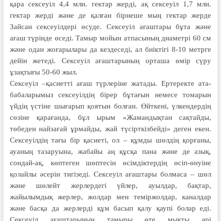
қара сексеуіл 4,4 млн. гектар жерді, ақ сексеуіл 1,7 млн.
гектар жерді және де қалған бірнеше мың гектар жерде
Зайсан сексеуілдері өсуде. Сексеуіл ағаштары бұта және
ағаш түрінде өседі. Тамыр мойын атпасының диаметрі 60 см
және одан жоғарылары да кездеседі, ал биіктігі 8-10 метрге
дейін жетеді. Сексеуіл ағаштарының орташа өмір сүру
ұзақтығы 50-60 жыл.
Сексеуіл –қасиетті ағаш түрлеріне жатады. Ертеректе ата-
бабаларымыз сексеуілдің бірер бұтағын немесе томарын
үйдің үстіне шығарып қоятын болған. Өйткені, үлкендердің
сөзіне қарағанда, бұл ырым «Жамандықтан сақтайды,
төбеден найзағай ұрмайды, жай түсірткізбейді» деген екен.
Сек­сеуілдің тағы бір қасиеті, ол – құмды шөлдің қорғаны,
ауаның тазаруына, жабайы аң құсқа пана және де азық,
сондай-ақ, көптеген шөптесін өсімдіктердің өсіп-өнуіне
қолайлы әсерін тигізеді. Сексеуіл ағаштары болмаса – шөл
және шөлейт жерлердегі үйлер, ауылдар, бақтар,
жайылымдық жерлер, жолдар мен теміржолдар, каналдар
және басқа да жерлерді құм басып қалу қаупі болар еді.
Сексеуіл ағаштарының тамыры өте мықты әрі