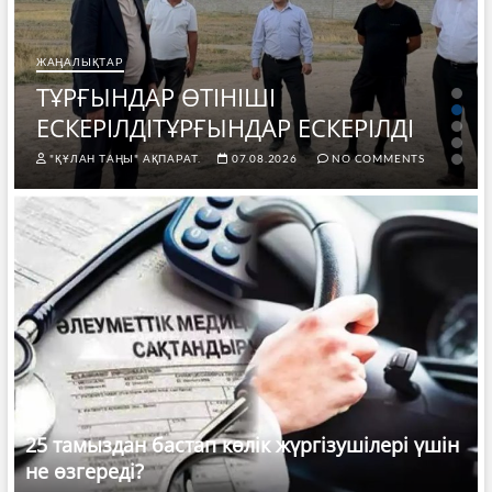
ЖАҢАЛЫҚТАР
ТҰРҒЫНДАР ӨТІНІШІ
ЕСКЕРІЛДІТҰРҒЫНДАР ЕСКЕРІЛДІ
"ҚҰЛАН ТАҢЫ" АҚПАРАТ.
07.08.2026
NO COMMENTS
25 тамыздан бастап көлік жүргізушілері үшін
не өзгереді?