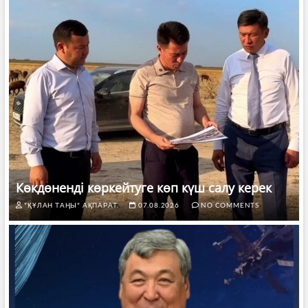
Көкдөненді көркейтуге көп күш салу керек
"ҚҰЛАН ТАҢЫ" АҚПАРАТ.
07.08.2026
NO COMMENTS