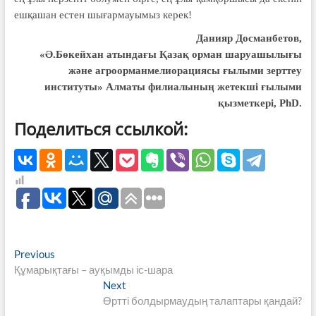
ешқашан естен шығармауымыз керек!
Данияр Досманбетов,
«Ә.Бөкейхан атындағы Қазақ орман шаруашылығы
және агроорманмелиорациясы ғылыми зерттеу
институты» Алматы филиалының жетекші ғылыми
қызметкері, PhD.
Поделиться ссылкой:
Навигация
Previous
Previous
post:
Құмарықтағы – ауқымды іс-шара
по
Next
Next
записям
post:
Өртті болдырмаудың талаптары қандай?