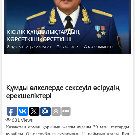
КІСІЛІК ҚҰНДЫЛЫҚТАРДЫҢ
КӨРСЕТКІШІКӨРСЕТКІШІ
"ҚҰЛАН ТАҢЫ" АҚПАРАТ.
07.08.2026
NO COMMENTS
Құмды өлкелерде сексеуіл өсірудің
ерекшеліктері
631
Views
Қазақстан орман қорының жалпы ауданы 30 млн. гектарды
құрайды. Ол республика аумағының 11 пайызын алады. Бұл