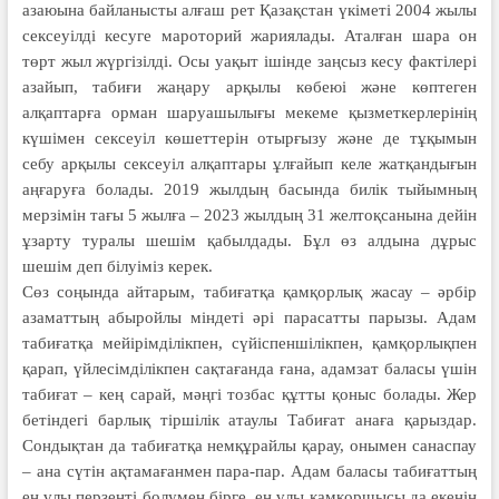
азаюына байланысты алғаш рет Қазақстан үкіметі 2004 жылы
сексеуілді кесуге мароторий жария­лады. Аталған шара он
төрт жыл жүргізілді. Осы уақыт ішінде заңсыз кесу фактілері
азайып, табиғи жаңару арқылы көбеюі және көптеген
алқаптарға орман шаруашылығы мекеме қызметкерлерінің
күшімен сексеуіл көшеттерін отырғызу және де тұқымын
себу арқылы сексеуіл алқаптары ұлғайып келе жатқандығын
аңғаруға болады. 2019 жылдың басында билік тыйымның
мерзімін тағы 5 жылға – 2023 жылдың 31 желтоқсанына дейін
ұзарту туралы шешім қабылдады. Бұл өз алдына дұрыс
шешім деп білуіміз керек.
Сөз соңында айтарым, таби­ғат­қа қамқорлық жасау – әрбір
азамат­тың абыройлы міндеті әрі пара­сатты парызы. Адам
табиғатқа мейі­рімділікпен, сүйіспеншілікпен, қамқор­лықпен
қарап, үйлесімділікпен сақ­тағанда ғана, адамзат баласы үшін
табиғат – кең сарай, мәңгі тозбас құтты қо­ныс болады. Жер
бетіндегі барлық тір­шілік атаулы Табиғат анаға қарыздар.
Сондықтан да табиғатқа немқұрайлы қарау, онымен санаспау
– ана сүтін ақтамағанмен пара-пар. Адам баласы табиғаттың
ең ұлы перзенті болумен бірге, ең ұлы қамқоршысы да екенін