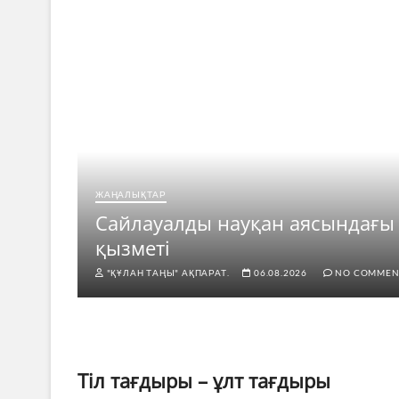
ЖАҢАЛЫҚТАР
рі
Сайлауалды науқан аясындағы
қызметі
"ҚҰЛАН ТАҢЫ" АҚПАРАТ.
06.08.2026
NO COMMEN
Тіл тағдыры – ұлт тағдыры