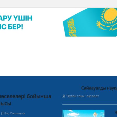
Сайлауалды науқ
 мәселелері бойынша
"Құлан таңы" ақпарат.
нысы
Э
No Comments