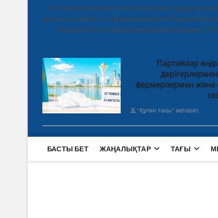
45 ViewsТеледебат: білім, еңбек және даму мәсе
ұсынысы «Әділет» партиясының өкілі Рауан Кенже
бірлескен бастама аясында Қазақстандағы 160
Партиялар өңір
дәрігерлерме
фермерлермен және 
сө
"Құлан таңы" ақпарат.
БАСТЫ БЕТ
ЖАҢАЛЫҚТАР
ТАҒЫ
М