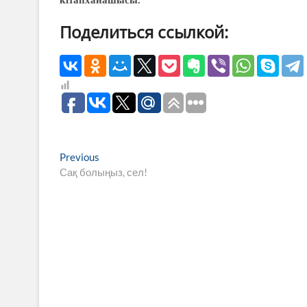
кітапханашысы.
Поделиться ссылкой:
Навигация
Previous
Previous
post:
Сақ болыңыз, сел!
по
записям