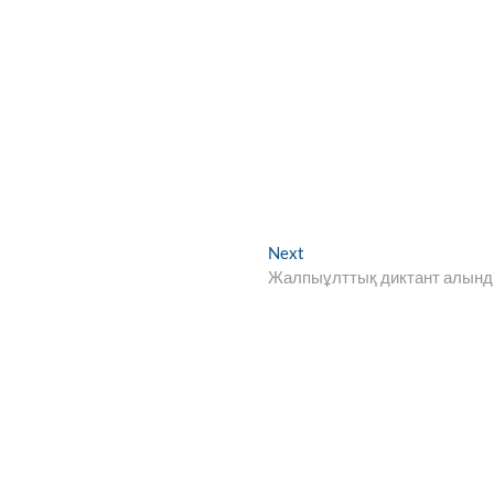
Next
Next
post:
Жалпыұлттық диктант алын