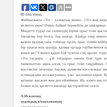
646
Views
Жайшылықта «Тіл – халықтың жаны», «Тіл жоқ жерде 
неліктен екен? Өзіміз байқай бермейтін де шығармыз б
Міндетті түрде екі сөзіміздің біріне орыс тілін қыс
бауырлар бар болса, бар шығар. Алайда олар некен-са
қалған құлдық сана тілімізді тұсап, орыс тілінің кейбі
бір орысы жоқ ауылда, қазақы ортада тәрбиеленген қа
кінәлі ме? Үлкенге қарап бой түзеген соң, аралас тілде
«Тіл тағдыры – ұлт тағдыры» екенін біле тұра кө
банкоматтан ақша алсақ та орыс тілін таңдаймыз. С
мәселесіне келгенде барлық дүниелік мәселелерді жиы
аспандауына атсалысуымыз, үлес қосуымыз керек. Қай
қатынас жасаған жөн деп ойлаймын. Иә, өзіміз ана тіл
болып өсіп, қасиетті киемізді қастерлейтіні сөзсіз.
А.Искакова,
аудандық кітапхананың