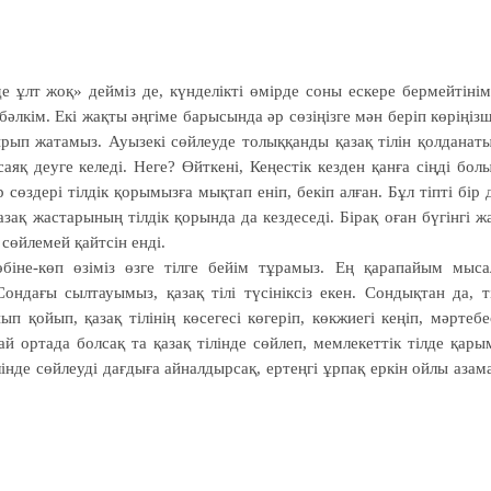
ұлт жоқ» дейміз де, күнделікті өмірде соны ескере бермейтінім
әлкім. Екі жақты әңгіме барысында әр сөзіңізге мән беріп көріңізш
тырып жатамыз. Ауызекі сөйлеуде толыққанды қазақ тілін қолданат
яқ деуге келеді. Неге? Өйткені, Кеңестік кезден қанға сіңді бол
р сөздері тілдік қорымызға мықтап еніп, бекіп алған. Бұл тіпті бір 
зақ жастарының тілдік қорында да кездеседі. Бірақ оған бүгінгі ж
 сөйлемей қайтсін енді.
біне-көп өзіміз өзге тілге бейім тұрамыз. Ең қарапайым мыса
ондағы сылтауымыз, қазақ тілі түсініксіз екен. Сондықтан да, т
п қойып, қазақ тілінің көсегесі көгеріп, көкжиегі кеңіп, мәртебе
 ортада болсақ та қазақ тілінде сөйлеп, мемлекеттік тілде қары
інде сөйлеуді дағдыға айналдырсақ, ертеңгі ұрпақ еркін ойлы азам