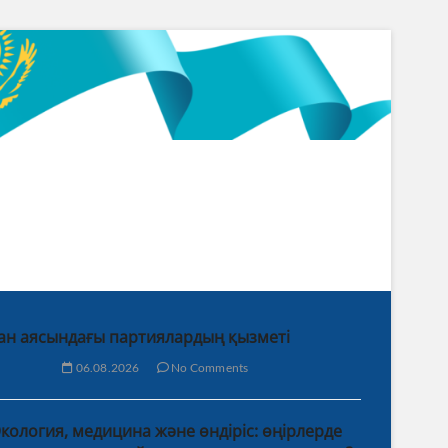
ан аясындағы партиялардың қызметі
06.08.2026
No Comments
кология, медицина және өндіріс: өңірлерде