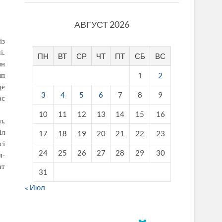
АВГУСТ 2026
із
і.
ПН
ВТ
СР
ЧТ
ПТ
СБ
ВС
ын
1
2
ып
де
3
4
5
6
7
8
9
ас
10
11
12
13
14
15
16
л,
іл
17
18
19
20
21
22
23
сі
24
25
26
27
28
29
30
м-
ат
31
« Июл