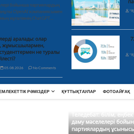
па
лелері бойынша партиялардың
"Қ
ханұлы OpenAI компаниясымен
 мың мұғалімнің ChatGPT…
лерді аралады: олар
7
н, жұмысшылармен,
студенттермен не туралы
"Қ
йлесті?
05.08.2026
No Comments
ЕМЛЕКЕТТІК РӘМІЗДЕР
ҚҰТТЫҚТАУЛАР
ФОТОАЙҒАҚ
Теледебат: білім, еңбек
даму мәселелері бойы
партиялардың ұсыныс