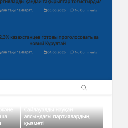
ртияларды қандай тақырыптар тоғыстырды?
ұлан таңы" ақпарат.
05.08.2026
No Comments
2,3% казахстанцев готовы проголосовать за
новый Курултай
ұлан таңы" ақпарат.
04.08.2026
No Comments
 және
Сайлауалды науқан
нша
аясындағы партиялардың
ы
қызметі