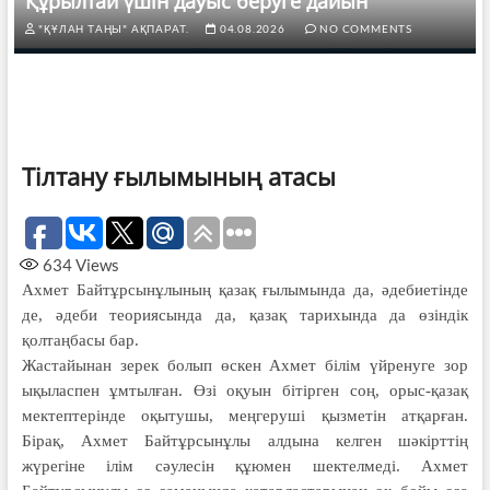
Құрылтай үшін дауыс беруге дайын
"ҚҰЛАН ТАҢЫ" АҚПАРАТ.
04.08.2026
NO COMMENTS
Тілтану ғылымының атасы
634
Views
Ахмет Байтұрсынұлының қазақ ғылымында да, әдебиетінде
де, әдеби теориясында да, қазақ тарихында да өзіндік
қолтаңбасы бар.
Жастайынан зерек болып өскен Ахмет білім үйренуге зор
ықыласпен ұмтылған. Өзі оқуын бітірген соң, орыс-қазақ
мектептерінде оқытушы, меңгеруші қызметін атқарған.
Бірақ, Ахмет Байтұрсынұлы алдына келген шәкірттің
жүрегіне ілім сәулесін құюмен шектелмеді. Ахмет