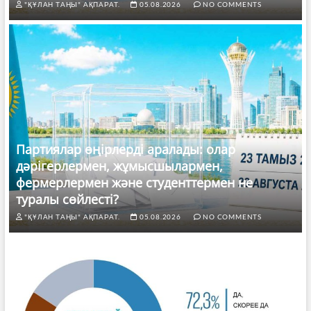
"ҚҰЛАН ТАҢЫ" АҚПАРАТ.
05.08.2026
NO COMMENTS
Партиялар өңірлерді аралады: олар
дәрігерлермен, жұмысшылармен,
фермерлермен және студенттермен не
туралы сөйлесті?
"ҚҰЛАН ТАҢЫ" АҚПАРАТ.
05.08.2026
NO COMMENTS