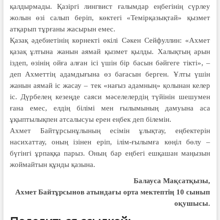
қалдырмады. Қазіргі лингвист ғалымдар еңбегінің сүрлеу
жолын өзі салып беріп, көктегі «Темірқазықтай» қызмет
атқарып тұрғаны жасырын емес.
Қазақ әдебиетінің көрнекті өкілі Сәкен Сейфуллин: «Ахмет
қазақ ұлтына жанын аямай қызмет қылды. Халықтың арын
іздеп, өзінің ойға алған ісі үшін бір басын бәйгеге тікті», –
деп Ахметтің адамдығына өз бағасын берген. Ұлты үшін
жанын аямай іс жасау – тек «нағыз адамның» қолынан келер
іс. Дүрбелең кезеңде саяси мәселелердің түйінін шешумен
ғана емес, елдің білімі мен ғылымының дамуына аса
ұқыптылықпен атсалысуы ерен еңбек деп білемін.
Ахмет Байтұрсынұлының есімін ұлықтау, еңбектерін
насихаттау, оның ізінен еріп, ілім-ғылымға көңіл бөлу –
бүгінгі ұрпаққа парыз. Оның бар еңбегі ешқашан маңызын
жоймайтын құнды қазына.
Балауса Мақсатқызы,
Ахмет Байтұрсынов атындағы орта мектептің 10 сынып
оқушысы.