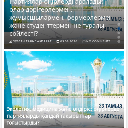
Партиялар өңірлерді аралады:
олар дәрігерлермен,
жұмысшылармен, фермерлермен
және студенттермен не туралы
сөйлесті?
"ҚҰЛАН ТАҢЫ" АҚПАРАТ.
05.08.2026
NO COMMENTS
Экология, медицина және өндіріс: өңірлерде
партияларды қандай тақырыптар
тоғыстырды?