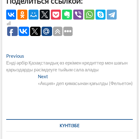
Поделиться ссылкой:
Навигация
Previous
Previous
post:
Енді әрбір Қазақстандық өз еркімен кредиттер мен шағын
по
қарыздарды рәсімдеуге тыйым сала алады
записям
Next
Next
post:
«Акция» деп қимасынан қағылды (Фельетон)
КҮНТІЗБЕ