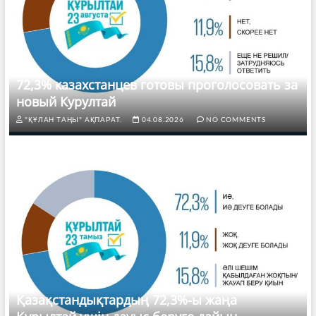
72,3% казахстанцев готовы проголосовать за
новый Курултай
"ҚҰЛАН ТАҢЫ" АҚПАРАТ.
04.08.2026
NO COMMENTS
Қазақстандықтардың 72,3%-ы жаңа