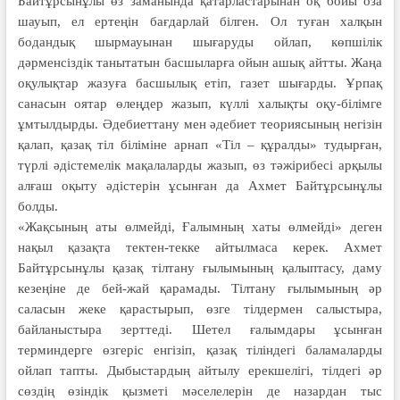
Байтұрсынұлы өз заманында қатарластарынан оқ бойы оза
шауып, ел ертеңін бағдарлай білген. Ол туған халқын
бодандық шырмауынан шығаруды ойлап, көпшілік
дәрменсіздік танытатын басшыларға ойын ашық айтты. Жаңа
оқулықтар жазуға басшылық етіп, газет шығарды. Ұрпақ
санасын оятар өлеңдер жазып, күллі халықты оқу-білімге
ұмтылдырды. Әдебиеттану мен әдебиет теориясының негізін
қалап, қазақ тіл біліміне арнап «Тіл – құралды» тудырған,
түрлі әдістемелік мақалаларды жазып, өз тәжірибесі арқылы
алғаш оқыту әдістерін ұсынған да Ахмет Байтұрсынұлы
болды.
«Жақсының аты өлмейді, Ғалымның хаты өлмейді» деген
нақыл қазақта тек­тен-текке айтылмаса керек. Ахмет
Байтұрсынұлы қазақ тілтану ғылымының қалыптасу, даму
кезеңіне де бей-жай қарамады. Тілтану ғылымының әр
саласын жеке қарастырып, өзге тілдермен салыстыра,
байланыстыра зерттеді. Шетел ғалымдары ұсынған
терминдерге өзгеріс енгізіп, қазақ тілін­дегі баламаларды
ойлап тапты. Дыбыстардың айтылу ерекшелігі, тілдегі әр
сөздің өзіндік қызметі мәселелерін де назардан тыс