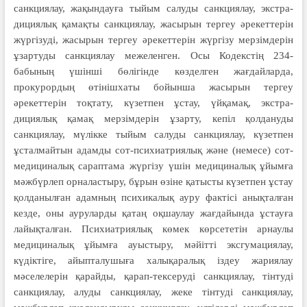
санкциялау, жа­қындауға тыйым салуды санкциялау, экстра­
дициялық қамақты санкциялау, жасырын тергеу әрекеттерін
жүргізуді, жа­сырын тергеу әрекеттерін жүргізу мерзімдерін
ұзартуды санкциялау межеленген. Осы Кодекстің 234-
бабының үшінші бөлігінде көзделген жағдайларда,
прокурордың өтінішхаты бойынша жасырын тергеу
әрекеттерін тоқта­ту, күзетпен ұстау, үйқамақ, экстра­
дициялық қамақ мерзімдерін ұзар­ту, кепіл қолдануды
санкциялау, мүлікке тыйым салуды санкциялау, күзетпен
ұсталмайтын адамды сот-психиатриялық және (немесе) сот-
меди­циналық сараптама жүргізу үшін медициналық ұйымға
мәжбүрлеп орналастыру, бұрын өзіне қатысты күзетпен ұстау
қолданылған адамның психикалық ауру фактісі анықталған
кезде, оны ауруларды қатаң оқшаулау жағдайында ұстауға
лайықталған. Пси­хиатриялық көмек көрсететін ар­наулы
медициналық ұйымға ауыстыру, мәйітті эксгумациялау,
күдіктіге, айып­талушыға халықаралық іздеу жа­риялау
мәселелерін қарайды, қарап-тексеруді санкциялау, тінтуді
санк­циялау, алуды санкциялау, жеке тінтуді санкциялау,