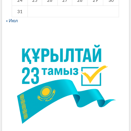
31
« Июл