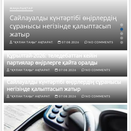
ЖАҢАЛЫҚТАР
Сайлауалды күнтәртібі өңірлердің
сұранысы негізінде қалыптасып
жатыр
"ҚҰЛАН ТАҢЫ" АҚПАРАТ.
07.08.2026
NO COMMENTS
Құрылтай-2026: теледебаттан кейін
партиялар өңірлерге қайта оралды
"ҚҰЛАН ТАҢЫ" АҚПАРАТ.
07.08.2026
NO COMMENTS
Сайлауалды күнтәртібі өңірлердің сұранысы
негізінде қалыптасып жатыр
"ҚҰЛАН ТАҢЫ" АҚПАРАТ.
07.08.2026
NO COMMENTS