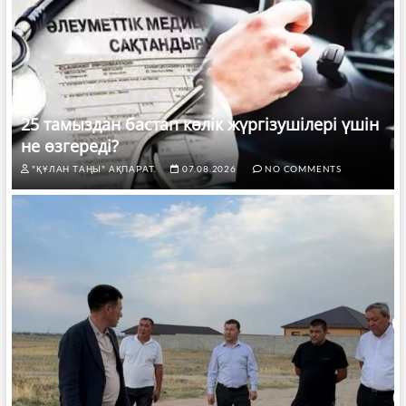
25 тамыздан бастап көлік жүргізушілері үшін
не өзгереді?
"ҚҰЛАН ТАҢЫ" АҚПАРАТ.
07.08.2026
NO COMMENTS