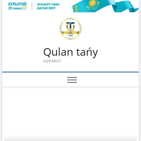
Skip
to
content
Qulan tańy
AQPARAT