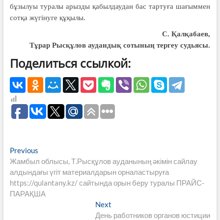
бұ­зылуы туралы арызды қабылдаудан бас тартуға шағыммен
сотқа жүгінуге құ­қылы.
С. Қалқабаев,
Тұрар Рысқұлов аудандық сотының тергеу судьясы.
Поделиться ссылкой:
Навигация
Previous
Previous
post:
Жамбыл облысы, Т.Рысқұлов ауданының әкімін сайлау
по
алдындағы үгіт материалдарын орналастыруға
записям
https://qulantany.kz/ сайтында орын беру туралы ПРАЙС-
ПАРАҚША
Next
Next
post:
День работников органов юстиции