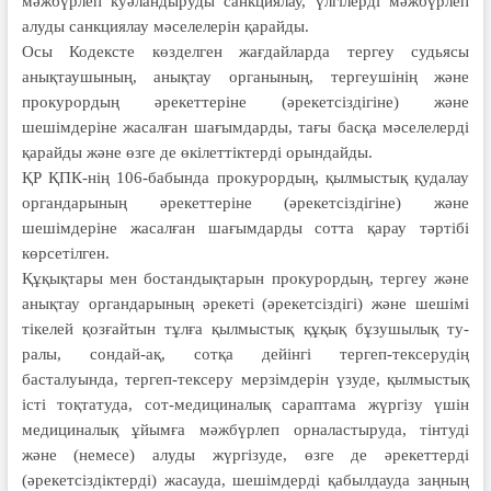
мәжбүрлеп куәландыруды санкциялау, үлгілерді мәжбүрлеп
алуды санкциялау мәселелерін қарайды.
Осы Кодексте көзделген жағдайларда тер­геу судьясы
анықтаушының, анық­­тау органының, тергеушінің және
прокурордың әрекеттеріне (әрекет­сіздігіне) және
шешімдеріне жасалған ша­ғымдарды, тағы басқа мәселелерді
қа­райды және өзге де өкілеттіктерді орын­дайды.
ҚР ҚПК-нің 106-бабында про­ку­рордың, қылмыстық қудалау
орган­дарының әрекеттеріне (әре­кет­сіз­дігіне) және
шешімдеріне жасалған шағым­дарды сотта қарау тәртібі
көрсе­тілген.
Құқықтары мен бостандықтарын прокурордың, тергеу және
анықтау органдарының әрекеті (әрекетсіздігі) және шешімі
тікелей қозғайтын тұл­ға қылмыстық құқық бұзушылық ту­
ралы, сондай-ақ, сотқа дейінгі тергеп-тек­серудің
басталуында, тергеп-тексеру мерзімдерін үзуде, қылмыстық
істі тоқтатуда, сот-медициналық сараптама жүргізу үшін
медициналық ұйымға мәжбүрлеп орналастыруда, тінтуді
және (немесе) алуды жүргізуде, өзге де әре­кеттерді
(әрекетсіздіктерді) жасауда, шешімдерді қабылдауда заңның