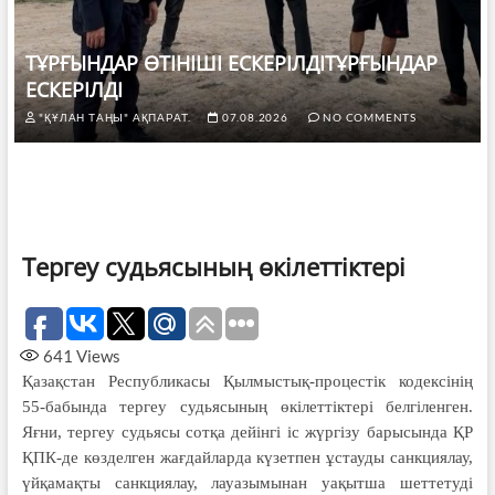
ТҰРҒЫНДАР ӨТІНІШІ ЕСКЕРІЛДІТҰРҒЫНДАР
ЕСКЕРІЛДІ
"ҚҰЛАН ТАҢЫ" АҚПАРАТ.
07.08.2026
NO COMMENTS
Тергеу судьясының өкілеттіктері
641
Views
Қазақстан Республикасы Қыл­мыстық-процестік кодексiнің
55-ба­бында тергеу судьясының өкілет­тік­тері белгіленген.
Яғни, тергеу судьясы сотқа дейінгі іс жүргізу барысында ҚР
ҚПК-де көзделген жағдайларда күзетпен ұстауды санкциялау,
үй­қамақты санкциялау, лауазымынан уақытша шеттетуді