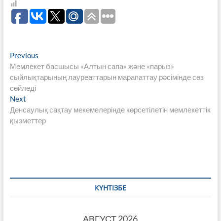
Навигация
Previous
Previous
post:
Мемлекет басшысы «Алтын сапа» және «парыз»
по
сыйлықтарының лауреаттарын марапаттау рәсімінде сөз
записям
сөйледі
Next
Next
post:
Денсаулық сақтау мекемелерінде көрсетілетін мемлекеттік
қызметтер
КҮНТІЗБЕ
АВГУСТ 2026