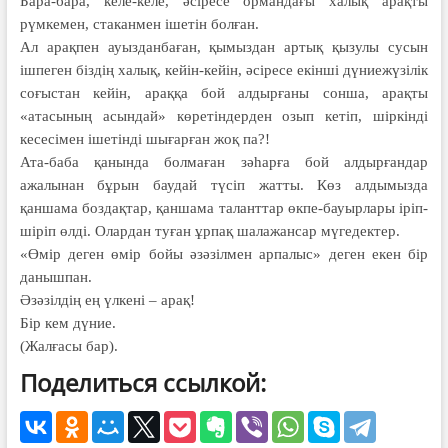
Бара-бара, келе-келе, әсіресе ормандағы халық арақты
рүмкемен, стаканмен ішетін болған.
Ал арақпен ауызданбаған, қымыздан артық қызулы сусын
ішпеген біздің халық, кейін-кейін, әсіресе екінші дүниежүзілік
соғыстан кейін, араққа бой алдырғаны сонша, арақты
«атасының асындай» көретіндерден озып кетіп, шіркінді
кесесімен ішетінді шығарған жоқ па?!
Ата-баба қанында болмаған зәһарға бой алдырғандар
ажалынан бұрын баудай түсіп жатты. Көз алдымызда
қаншама боздақтар, қаншама таланттар өкпе-бауырлары іріп-
шіріп өлді. Олардан туған ұрпақ шалажансар мүгедектер.
«Өмір деген өмір бойы әзәзілмен арпалыс» деген екен бір
данышпан.
Әзәзілдің ең үлкені – арақ!
Бір кем дүние.
(Жалғасы бар).
Поделиться ссылкой: