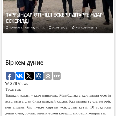
ТҰРҒЫНДАР ӨТІНІШІ ЕСКЕРІЛДІТҰРҒЫНДАР
ЕСКЕРІЛДІ
"ҚҰЛАН ТАҢЫ" АҚПАРАТ.
07.08.2026
NO COMMENTS
Бір кем дүние
378
Views
Тасаттық
Тышқан жылы – құрғақшылық. Мыңбұлақта құлпырып өсетін
асыл қызғалдақ биыл шықпай қалды. Құтырына гүлдеген өрік
пен алманы бір түнде қырғын үсік ұрып кетті. 10 градусқа
дейін суық болып, қалың өскен көгеріштің бәрін жайратты.