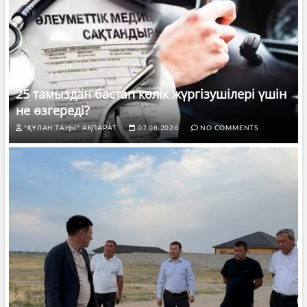
25 тамыздан бастап көлік жүргізушілері үшін
не өзгереді?
"ҚҰЛАН ТАҢЫ" АҚПАРАТ.
07.08.2026
NO COMMENTS