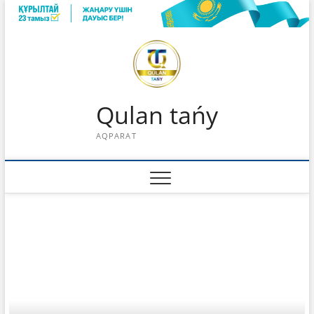
Skip
to
content
Qulan tańy
AQPARAT