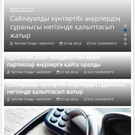
ЖАҢАЛЫҚТАР
Сайлауалды күнтәртібі өңірлердің
сұранысы негізінде қалыптасып
жатыр
"ҚҰЛАН ТАҢЫ" АҚПАРАТ.
07.08.2026
NO COMMENTS
Құрылтай-2026: теледебаттан кейін
партиялар өңірлерге қайта оралды
"ҚҰЛАН ТАҢЫ" АҚПАРАТ.
07.08.2026
NO COMMENTS
Сайлауалды күнтәртібі өңірлердің сұранысы
негізінде қалыптасып жатыр
"ҚҰЛАН ТАҢЫ" АҚПАРАТ.
07.08.2026
NO COMMENTS