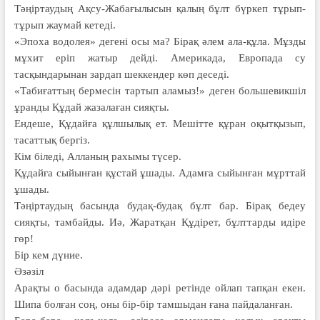
Тәңіртаудың Ақсу-Жабағылысын қалың бұлт бүркеп тұрып-
тұрып жаумай кетеді.
«Эпоха водолея» дегені осы ма? Бірақ әлем ала-құла. Мұзды
мұхит еріп жатыр дейді. Америкада, Европада су
тасқындарынан зардап шеккендер көп деседі.
«Табиғаттың бермесін тартып аламыз!» деген большевикшіл
ұранды Құдай жазалаған сияқты.
Ендеше, Құдайға құлшылық ет. Мешітте құран оқытқызып,
тасаттық бергіз.
Кім біледі, Алланың рахымы түсер.
Құдайға сыйынған құстай ұшады. Адамға сыйынған мұрттай
ұшады.
Тәңіртаудың басында будақ-будақ бұлт бар. Бірақ бедеу
сияқты, тамбайды. Иә, Жаратқан Құдірет, бұлттарды идіре
гөр!
Бір кем дүние.
Әзәзіл
Арақты о басында адамдар дәрі ретінде ойлап тапқан екен.
Шипа болған соң, оны бір-бір тамшыдан ғана пайдаланған.