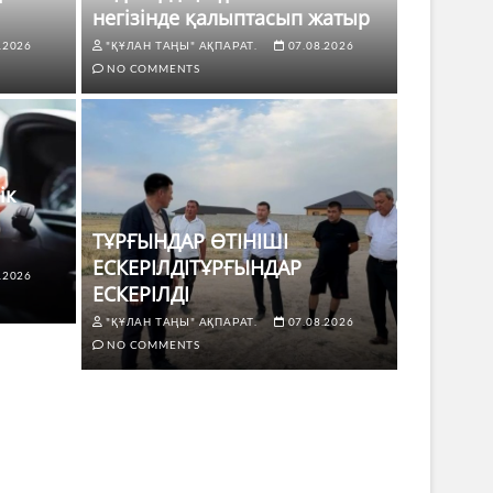
негізінде қалыптасып жатыр
.2026
"ҚҰЛАН ТАҢЫ" АҚПАРАТ.
07.08.2026
NO COMMENTS
ік
ТҰРҒЫНДАР ӨТІНІШІ
ЕСКЕРІЛДІТҰРҒЫНДАР
.2026
ЖАҢАЛЫҚТ
ЕСКЕРІЛДІ
 көлік жүргізушілері үшін не
ТҰРҒЫ
"ҚҰЛАН ТАҢЫ" АҚПАРАТ.
07.08.2026
ЕСКЕР
NO COMMENTS
8.2026
NO COMMENTS
"ҚҰЛАН Т