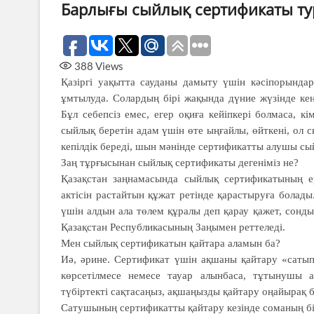
Барлығы сыйлық сертификаты т
388
Views
Қазіргі уақытта сауданы дамыту үшін кәсіпорында
ұмтылуда. Солардың бірі жақында дүние жүзінде кең
Бұл себепсіз емес, егер оқиға кейіпкері болмаса, к
сыйлық беретін адам үшін өте ыңғайлы, өйткені, ол с
кепілдік береді, шын мәнінде сертификатты алушы сы
Заң тұрғысынан сыйлық серти­фикаты дегеніміз не?
Қазақстан заңнамасында сыйлық сертификатының е
актісін растайтын құжат ре­тінде қарастыруға болады.
үшін алдын ала тө­лем құралы деп қарау қажет, сон­
Қазақстан Рес­публикасының Заңымен реттеледі.
Мен сыйлық сертификатын қай­тара аламын ба?
Иә, әрине. Сертификат үшін ақшаны қайтару «сатып
көрсетілмесе немесе тауар алын­­баса, тұтынушы 
түбіртекті сақтасаңыз, ақша­ңыз­ды қайтару оңайырақ 
Сатушының сертификатты қай­тару кезінде соманың бір