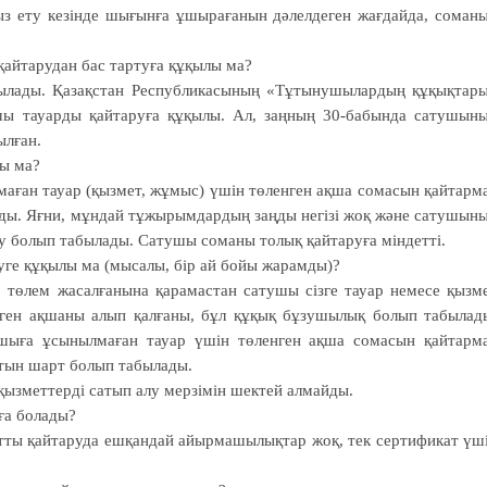
ыз ету кезінде шығынға ұшы­рағанын дәлелдеген жағдайда, со­ман
йтарудан бас тар­­туға құқылы ма?
ылады. Қазақстан Рес­публикасының «Тұтынушылардың құқық­тар
ы тауарды қай­таруға құқылы. Ал, заңның 30-ба­бында сатушын
л­ған.
лы ма?
аған тауар (қызмет, жұмыс) үшін төленген ақша сомасын қайтарм
ы. Яғни, мұндай тұжырымдардың заңды негізі жоқ және сатушын
у болып табылады. Сатушы соманы толық қайтаруға міндетті.
уге құқылы ма (мысалы, бір ай бойы жарамды)?
з, төлем жасалғанына қарамастан сатушы сізге тауар немесе қызм
ленген ақшаны алып қалғаны, бұл құқық бұзушылық бо­лып табылад
ушыға ұсынылмаған тауар үшін төленген ақша сомасын қайтарм
атын шарт болып табылады.
қызметтерді сатып алу мерзімін шектей алмайды.
уға болады?
тты қайтаруда еш­қан­дай айырмашылықтар жоқ, тек сер­ти­фикат үш