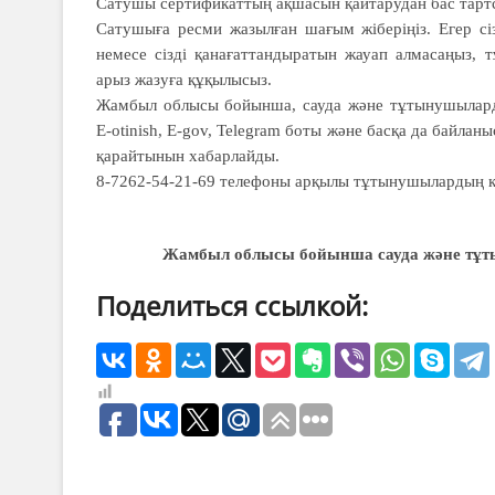
Сатушы сертификаттың ақшасын қай­тарудан бас тартс
Сатушыға ресми жазылған ша­ғым жіберіңіз. Егер сі
немесе сізді қана­ғат­­тандыратын жауап алмасаңыз,
арыз жазуға құқылысыз.
Жамбыл облысы бойынша, сауда және тұтынушыларды
E-otinish, E-gov, Telegram боты және басқа да байлан
қарайтынын хабар­лайды.
8-7262-54-21-69 телефоны арқылы тұтынушылардың құ
Жамбыл облысы бойынша сауда және тұт
Поделиться ссылкой: