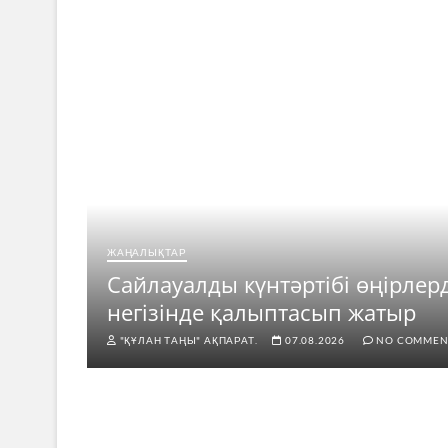
ЖАҢАЛЫҚТАР
ар
Сайлауалды күнтәртібі өңірлер
негізінде қалыптасып жатыр
"ҚҰЛАН ТАҢЫ" АҚПАРАТ.
07.08.2026
NO COMMEN