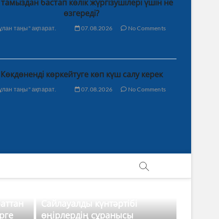
 тамыздан бастап көлік жүргізушілері үшін не
өзгереді?
ұлан таңы" ақпарат.
07.08.2026
No Comments
Көкдөненді көркейтуге көп күш салу керек
ұлан таңы" ақпарат.
07.08.2026
No Comments
баттан
Сайлауалды күнтәртібі
рге
өңірлердің сұранысы