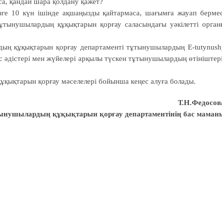
а, қандай шара қол­дану қажет?
зге 10 күн ішін­де ақшаңызды қайтармаса, ша­ғымға жауап берме
 тұтыну­шылардың құқықтарын қорғау сала­сындағы уәкілетті орган
ң құқықтарын қорғау департаменті тұтынушылардың E-tutynush
ыс әдіс­тері мен жүйелері арқылы түскен тұтыну­шылардың өтініштер
қықтарын қорғау мәселелері бойынша кеңес алуға бо­лады.
Т.Н.Федосов
ынушылардың құқықтарын қорғау департаментінің бас маман