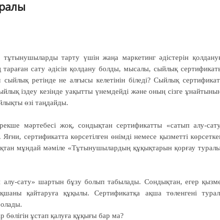
уралы
р тұтынушыларды тарту үшін жаңа маркетинг әдістерін қолдану
 тараған сату әдісін қолдану болды, мысалы, сыйлық сертификат
ім сыйлық ретінде не алғысы келетінін біледі? Сыйлық сертифика
ыйлық іздеу кезінде уақытты үнем­дейді және оның сізге ұнайтыны
йлықты өзі таңдайды.
рекше мәртебесі жоқ, сондықтан сертификатты «сатып алу-сат
 Яғни, сер­тификатта көрсетілген өнімді не­месе қызметті көрсетке
дықтан мұндай мәміле «Тұты­нушы­лардың құ­қықтарын қорғау турал
 алу-сату» шартын бұзу бо­лып табылады. Сондықтан, егер қызм
ақшаны қайтаруға құ­қылы. Сертификатқа ақша төленгені ту­ра
болады.
 бөлігін ұс­тап қалуға құқығы бар ма?