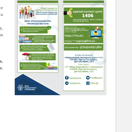
се
ға
y,
ін
а,
ы.