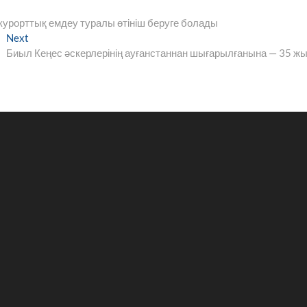
курорттық емдеу туралы өтініш беруге болады
Next
Next
post:
Биыл Кеңес әскерлерінің ауғанстаннан шығарылғанына — 35 ж