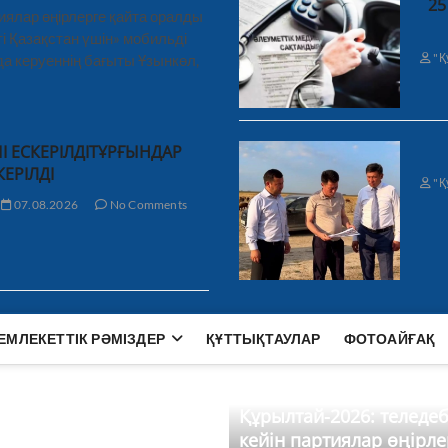
25
иялар өңірлерге қайта оралды
і Қазақстан үшін» мобильді
"Қ
а керуеннің бағыты Ұзынкөл,
І ЕСКЕРІЛДІТҰРҒЫНДАР
КЕРІЛДІ
"Қ
07.08.2026
No Comments
ЕМЛЕКЕТТІК РӘМІЗДЕР
ҚҰТТЫҚТАУЛАР
ФОТОАЙҒАҚ
Құрылтай-2026: теледе
кейін партиялар өңірле