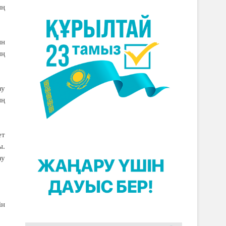
ың
ын
ың
ау
ың
ет
ы.
ау
ін