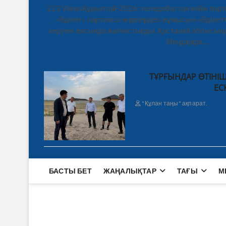
223 ViewsҚұрылтай-2026: теледебаттан кейін парт
«Әділет» партиясы өңірлердегі жұмысын «Әділетт
керуені аясында жалғастырды. Қостанай облысынд
Меңдіқара,…
ТҰРҒЫНДАР ӨТІНІШ
ЕС
"Құлан таңы" ақпарат.
БАСТЫ БЕТ
ЖАҢАЛЫҚТАР
ТАҒЫ
М