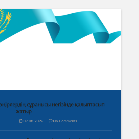
 өңірлердің сұранысы негізінде қалыптасып
жатыр
07.08.2026
No Comments