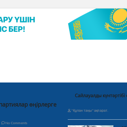
Сайлауалды күнтәртібі
 партиялар өңірлерге
"Құлан таңы" ақпарат.
No Comments