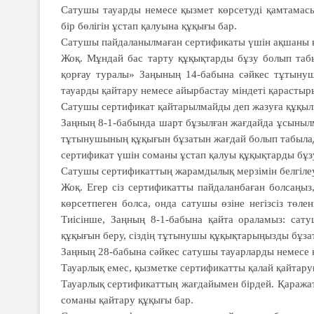
Сатушы тауарды немесе қызмет көр­се­туді қамтамас
бір бөлігін ұстап қалуына құ­қы­ғы бар.
Сатушы пайдаланылмаған серти­фикаты үшін ақшаны қа
Жоқ. Мұндай бас тарту құқықтарды бұзу болып таб
қорғау туралы» Заңының 14-бабына сәйкес тұтынуш
тауарды қай­­тару не­месе айырбастау міндеті қарас­ты­ры
Сатушы сертификат қайта­рыл­май­­­ды деп жазуға құқы
Заңның 8-1-бабында шарт бұзылған жағдайда ұсынылм
тұтынушының құқығын бұзатын жағдай болып табылад
сертификат үшін соманы ұстап қалуы құқықтарды бұз
Сатушы сертификаттың жарам­ды­лық мерзімін белгіле
Жоқ. Егер сіз сертификатты пайда­ланбаған болсаңы
көрсетпеген болса, онда сату­шы өзіне негізсіз тө
Тиісінше, Заңның 8-1-бабына қайта ораламыз: сат
құқығын беру, сіздің тұтынушы құқықтарыңызды бұз
Заңның 28-бабына сәйкес сатушы тауарларды немесе 
Тауарлық емес, қызметке серти­фи­катты қалай қайтар
Тауарлық сертификаттың жағ­дайы­­мен бірдей. Қаража
соманы қайтару құ­қығы бар.