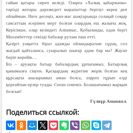
сайын қатары сиреп келеді. Оларға «Халық қаһарманы»
тәрізді жоғары дәрежедегі марапаттар берілуі керек деп
ойлаймын. Неге десеңіз, жап-жас шақтарында солақай соқыр
саясаттың әсерінен мерт болған олардың еш жазығы жоқ.
Керісінше, олар кезіндегі Алпамыс, Қобыланды, одан бергі
Махамбеттер секілді бабалар рухын паш етті.
Қазіргі уақытта біраз адамды ойландыратын сұрақ, сол
жағдай қайталанса, суырылып шығар адам бар ма? Жауап
беріп көрейік…
Біз – аруақты батыр бабалардың ұрпағымыз. Батырлық
қанымызға сіңген. Қасқырдың жүрегіне жерік болған кең
құрсақты аналарымыз аман болса, еңіреп тұрып елді
қорғайтын ерлер туады. Соған сенеміз. Болашағымыз жарқын
болсын!
Гүлнұр Аманжол.
Поделиться ссылкой: