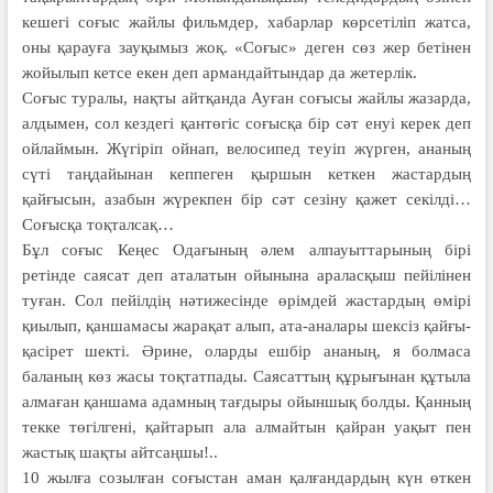
кешегі соғыс жайлы фильмдер, хабарлар көрсетіліп жатса,
оны қарауға зауқымыз жоқ. «Соғыс» деген сөз жер бетінен
жойылып кетсе екен деп армандайтындар да жетерлік.
Соғыс туралы, нақты айтқанда Ауған соғысы жайлы жазарда,
алдымен, сол кездегі қантөгіс соғысқа бір сәт енуі керек деп
ойлаймын. Жүгіріп ойнап, велосипед теуіп жүрген, ананың
сүті таңдайынан кеппеген қыршын кеткен жастардың
қайғысын, азабын жүрекпен бір сәт сезіну қажет секілді…
Соғысқа тоқталсақ…
Бұл соғыс Кеңес Одағының әлем алпауыттарының бірі
ретінде саясат деп аталатын ойынына араласқыш пейілінен
туған. Сол пейілдің нәтижесінде өрімдей жастардың өмірі
қиылып, қаншамасы жарақат алып, ата-аналары шексіз қайғы-
қасірет шекті. Әрине, оларды ешбір ананың, я болмаса
баланың көз жасы тоқтатпады. Саясаттың құрығынан құтыла
алмаған қаншама адамның тағдыры ойыншық болды. Қанның
текке төгілгені, қайтарып ала алмайтын қайран уақыт пен
жастық шақты айтсаңшы!..
10 жылға созылған соғыстан аман қалғандардың күн өткен