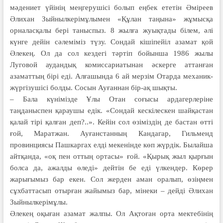
мәдениет үйінің меңгерушісі болып еңбек ететін Әміреев
Әлихан Зыйнылкерімұлымен «Құлан таңына» жұмысқа
орналасқалы бері таныспыз. 8 жылға жуықтады білем, әлі
күнге дейін сәлеміміз түзу. Сондай кішіпейіл азамат қой
Әлекең. Ол да сол кездегі тәртіп бойынша 1986 жылы
Луговой аудандық комиссариатынан әскерге аттанған
азаматтың бірі еді. Алғашында 6 ай мерзім Отарда механик-
жүргізушісі болды. Сосын Ауғаннан бір-ақ шықты.
– Бала күнімізде Ұлы Отан соғысы ардагерлеріне
таңданыспен қараушы едік. «Сондай кескілескен шайқастан
қалай тірі қалған деп?..». Кейін сол өзіміздің де бастан өтті
ғой, Маратжан. Ауғанстанның Кандагар, Гильменд
провинциясы Пашкаргах елді мекенінде көп жүрдік. Былайша
айтқанда, «оқ пен оттың ортасы» ғой. «Қырық жыл қырғын
болса да, ажалды өледі» дейтін бе еді үлкендер. Көрер
жарығымыз бар екен. Сол жерден аман оралып, өзіңмен
сұхбаттасып отырған жайымыз бар, мінеки – дейді Әлихан
Зыйнылкерімұлы.
Әлекең оқыған азамат жалпы. Ол Ақтоған орта мектебінің