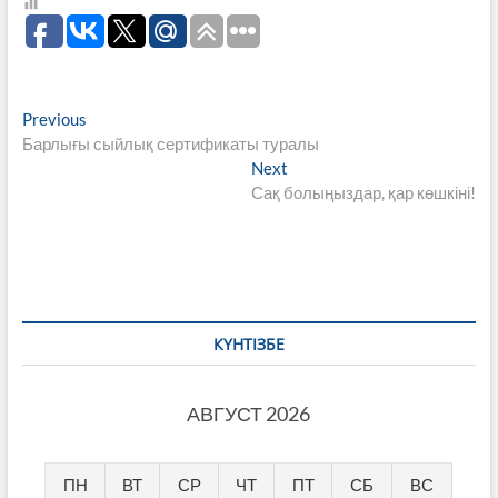
Навигация
Previous
Previous
post:
Барлығы сыйлық сертификаты туралы
по
Next
Next
записям
post:
Сақ болыңыздар, қар көшкіні!
КҮНТІЗБЕ
АВГУСТ 2026
ПН
ВТ
СР
ЧТ
ПТ
СБ
ВС