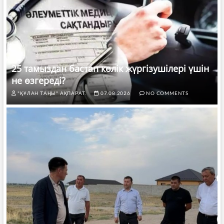
25 тамыздан бастап көлік жүргізушілері үшін
не өзгереді?
"ҚҰЛАН ТАҢЫ" АҚПАРАТ.
07.08.2026
NO COMMENTS