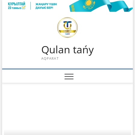
Skip
to
content
Qulan tańy
AQPARAT