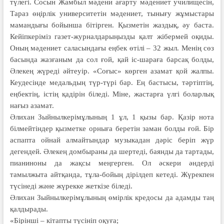
түлегі. Сосын Жамбыл мәдени ағарту мәдениет училищесін,
Тараз өңірлік университетін мәдениет, тынығу жұмыстары
мамандығы бойынша бітірген. Қызметін жаздық, әу баста.
Кейіпкеріміз газет-журналдарыңызды қалт жібермей оқиды.
Оның мәдениет саласындағы еңбек өтілі – 32 жыл. Менің сөз
басында жазғаным да сол ғой, қай іс-шараға барсақ болды,
Әлекең жүреді әйтеуір. «Соғыс» көрген азамат қой жалпы.
Кеудесінде медальдың түр-түрі бар. Ең бастысы, тәртіптің,
еңбектің, істің қадірін біледі. Міне, жастарға үлгі боларлық
нағыз азамат.
Әлихан Зыйнылкерімұлының 1 ұл, 1 қызы бар. Қазір нота
білмейтіндер қызметке орныға беретін заман болды ғой. Бір
аспапта ойнай алмайтындар музыкадан дәріс беріп жүр
дегендей. Әлекең домбыраны да шертеді, баянды да тартады,
пианиноны да жақсы меңгерген. Ол әскери әндерді
тамылжыта айтқанда, тұла-бойың дірілдеп кетеді. Жүрекпен
түсінеді және жүрекке жеткізе біледі.
Әлихан Зыйнылкерімұлының өмірлік кредосы да адамды таң
қалдырады.
«Бірінші – кітапты түсініп оқуға;