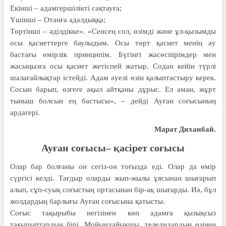
Екінші – адамгершілікті сақтауға;
Үшінші – Отанға адалдыққа;
Төртінші – әділдікке». «Сенсең сол, өзімді және ұл-қызымды
осы қасиеттерге баулыдым. Осы төрт қасиет менің әу
бастағы өмірлік принципім. Бүгінгі жасөспірімдер мен
жасыңызға осы қасиет жетіспей жатыр. Содан кейін түрлі
шалағайлықтар істейді. Адам әуелі өзін қалыптастыру керек.
Сосын барып, өзгеге ақыл айтқаны дұрыс. Ел аман, жұрт
тыныш болсын ең бастысы», – дейді Ауған соғысының
ардагері.
Марат Диханбай.
Ауған соғысы– қасірет соғысы
Олар бар болғаны он сегіз-он тоғызда еді. Олар да өмір
сүргісі келді. Тағдыр оларды жып-жылы ұясынан шығарып
алып, сұп-суық соғыстың ортасынан бір-ақ шығарды. Иә, бұл
жолдардың барлығы Ауған соғысына қатысты.
Соғыс тақырыбы негізінен көп адамға қызықсыз
тақырыптардың бірі. Мойындайықшы, теледидардың өзінен