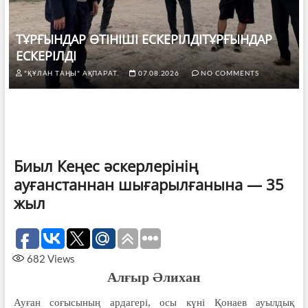
ТҰРҒЫНДАР ӨТІНІШІ ЕСКЕРІЛДІТҰРҒЫНДАР
ЕСКЕРІЛДІ
"ҚҰЛАН ТАҢЫ" АҚПАРАТ.
07.08.2026
NO COMMENTS
Биыл Кеңес әскерлерінің
ауғанстаннан шығарылғанына — 35
жыл
682
Views
Алғыр Әлихан
Ауған соғысының ардагері, осы күні Қонаев ауылдық