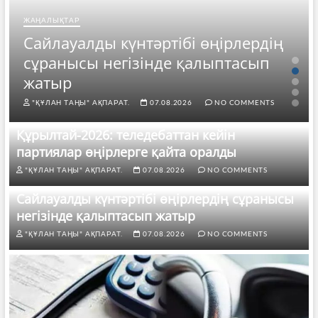
ЖАҢАЛЫҚТАР
Сайлауалды күнтәртібі өңірлердің
сұранысы негізінде қалыптасып
жатыр
"ҚҰЛАН ТАҢЫ" АҚПАРАТ.
07.08.2026
NO COMMENTS
Құрылтай-2026: теледебаттан кейін
партиялар өңірлерге қайта оралды
"ҚҰЛАН ТАҢЫ" АҚПАРАТ.
07.08.2026
NO COMMENTS
Сайлауалды күнтәртібі өңірлердің сұранысы
негізінде қалыптасып жатыр
"ҚҰЛАН ТАҢЫ" АҚПАРАТ.
07.08.2026
NO COMMENTS