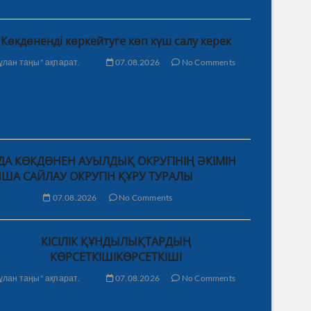
Көкдөненді көркейтуге көп күш салу керек
ұлан таңы" ақпарат.
07.08.2026
No Comments
А КӨКДӨНЕН АУЫЛДЫҚ ОКРУГІНІҢ ӘКІМІН
ША САЙЛАУ ОКРУГІН ҚҰРУ ТУРАЛЫ
07.08.2026
No Comments
КІСІЛІК ҚҰНДЫЛЫҚТАРДЫҢ
КӨРСЕТКІШІКӨРСЕТКІШІ
ұлан таңы" ақпарат.
07.08.2026
No Comments