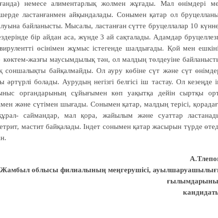
нғанда) немесе алиментарлық жолмен жұғады. Мал өнімдері м
шерде ластанғанмен айқындалады. Сонымен қатар ол бруцеллан
талуына байланысты. Мысалы, ластанған сүтте бруцеллалар 10 күнн
ездерінде бір айдан аса, жүнде 3 ай сақталады. Адамдар бруцеллез
вирулентті өсінімен жұмыс істегенде шалдығады. Қой мен ешкін
іне көктем-жазғы маусымдылық тән, ол малдың төлдеуіне байланыст
қ соншалықты байқалмайды. Ол ауру көбіне сүт және сүт өнімде
әртүрлі болады. Аурудың негізгі белгісі іш тастау. Ол кезеңде 
жыныс органдарының сұйығымен көп уақытқа дейін сыртқы ор
імен және сүтімен шығады. Сонымен қатар, малдың терісі, қорада
құрал- саймандар, мал қора, жайылым және суаттар ластанад
етрит, мастит байқалады. Індет сонымен қатар жасырын түрде өтед
н.
А.Тлепо
ы» Жамбыл облысы филиалының меңгерушісі, ауылшаруашылы
ғылымдарын
кандидат