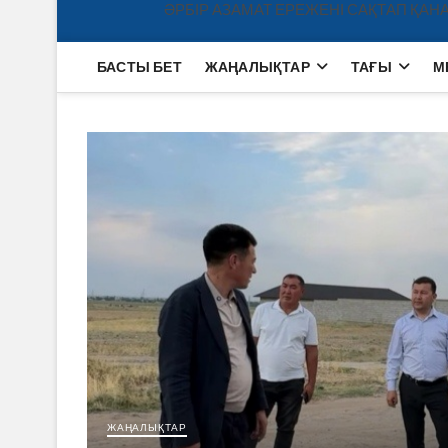
ӘРБІР АЗАМАТ ЕРЕЖЕНІ САҚТАП ҚАНА
БАСТЫ БЕТ
ЖАҢАЛЫҚТАР
ТАҒЫ
М
ЖАҢАЛЫҚТАР