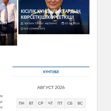
КІСІЛ
туге көп күш салу керек
КӨРСЕ
КІСІЛІК ҚҰНДЫЛЫҚТАРДЫҢ
КӨРСЕТКІШІКӨРСЕТКІШІ
8.2026
NO COMMENTS
"ҚҰЛАН Т
көп
"ҚҰЛАН ТАҢЫ" АҚПАРАТ.
07.08.2026
NO COMMENTS
.2026
КҮНТІЗБЕ
АВГУСТ 2026
ың
қа
ПН
ВТ
СР
ЧТ
ПТ
СБ
ВС
ен