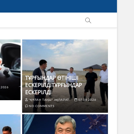
ік
ТҰРҒЫНДАР ӨТІНІШІ
ЕСКЕРІЛДІТҰРҒЫНДАР
.2026
ЕСКЕРІЛДІ
"ҚҰЛАН ТАҢЫ" АҚПАРАТ.
07.08.2026
NO COMMENTS
ЖАҢАЛЫҚТ