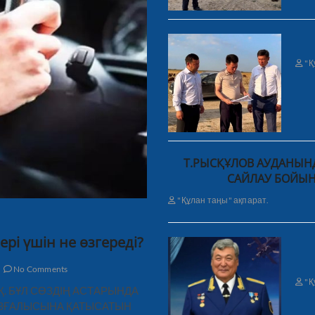
"Қ
Т.РЫСҚҰЛОВ АУДАНЫНД
САЙЛАУ БОЙЫН
"Құлан таңы" ақпарат.
ері үшін не өзгереді?
No Comments
"Қ
ЫҚ. БҰЛ СӨЗДІҢ АСТАРЫНДА
ҚОЗҒАЛЫСЫНА ҚАТЫСАТЫН