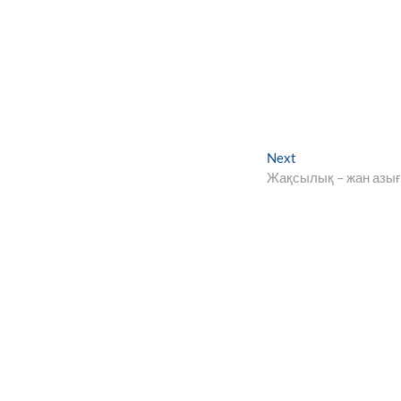
Next
Next
post:
Жақсылық – жан азы