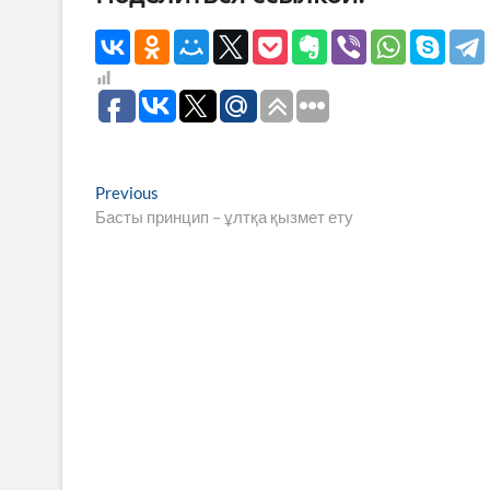
Навигация
Previous
Previous
post:
Басты принцип – ұлтқа қызмет ету
по
записям