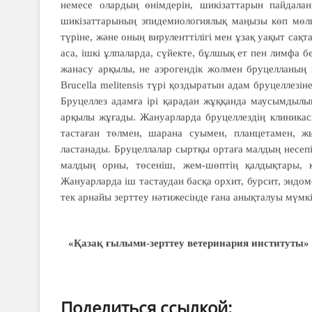
немесе олардың өнімдерін, шикізаттарын пайдала
шикізаттарының эпидемиологиялық маңызы көп мөл
түріне, және оның вируленттілігі мен ұзақ уақыт сақ
аса, ішкі ұлпаларда, сүйекте, бұлшық ет пен лимфа б
жанасу арқылы, не аэрогендік жолмен бруцелланың 
Brucella melitensis түрі қоздыратын адам бруцеллез
Бруцеллез адамға ірі қарадан жұққанда маусымдылы
арқылы жұғады. Жануарларда бруцеллездің клиникасы 
тастаған төлмен, шарана суымен, планцетамен, 
ластанады. Бруцеллалар сыртқы ортаға малдың несеп
малдың орны, төсеніш, жем-шөптің қалдықтары, 
Жануарларда іш тастаудан басқа орхит, бурсит, эндом
тек арнайы зерттеу нәтижесінде ғана анықталуы мүмкі
«Қазақ ғылыми-зерттеу ветеринария институт
Поделиться ссылкой: