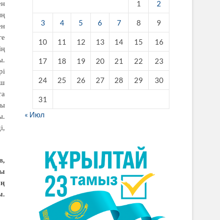
1
2
ен
ың
3
4
5
6
7
8
9
ен
ге
10
11
12
13
14
15
16
ің
ы.
17
18
19
20
21
22
23
рі
24
25
26
27
28
29
30
іш
та
31
ғы
« Июл
ы.
і,
в,
ғы
ың
ы.