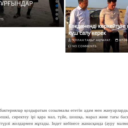
ІТҰРҒЫНДАР
ЖАҢАЛЫҚТАР
Көкдөненді көркей
TS
"ҚҰЛАН ТАҢЫ" АҚПАРАТ.
07.0
Көкдөненді көркейтуге 
күш салу керек
"ҚҰЛАН ТАҢЫ" АҚПАРАТ.
07.08
NO COMMENTS
ен бактериялар қоздыратын созылмалы өтетін адам мен жануарлард
, ешкі, сиректеу ірі қара мал, түйе, шошқа, марал және тағы бас
түрлі жолдармен жұғады. Індет көбінесе жанасқанда (ауру малм