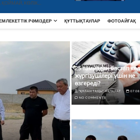
 ҚОЙМАЙ, КӨЛІК…
ЕМЛЕКЕТТІК РӘМІЗДЕР
ҚҰТТЫҚТАУЛАР
ФОТОАЙҒАҚ
25 тамыздан бастап көл
жүргізушілері үшін не
өзгереді?
"ҚҰЛАН ТАҢЫ" АҚПАРАТ.
07.08
NO COMMENTS