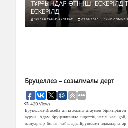
н не
ТҰРҒЫНДАР ӨТІНІШІ ЕСКЕРІЛД
ЕСКЕРІЛДІ
"ҚҰЛАН ТАҢЫ" АҚПАРАТ.
07.08.2026
NO COMMEN
Бруцеллез – созылмалы дерт
420
Views
Бруцеллез-Brucella атты жалпы атаумен біріктірілг
ауруы. Адам бруцеллезінде індеттің негізі көзі қой
жануарлар болып табылады.Бруцеллез адамдарға әр 