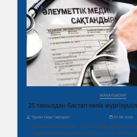
ЖАҢАЛЫҚТАР
25 тамыздан бастап көлік жүргізушіл
"Құлан таңы" ақпарат.
07.08.2026
19 Views«ЖОЛ ЗАҢЫ – ҚАТАЛ ЗАҢ» ДЕЙДІ ХАЛ
АДАМ ӨМІРІНІҢ ҚАУІПСІЗДІГІ ЖАТЫР. ЖОЛ 