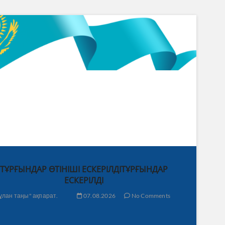
ТҰРҒЫНДАР ӨТІНІШІ ЕСКЕРІЛДІТҰРҒЫНДАР
ЕСКЕРІЛДІ
ұлан таңы" ақпарат.
07.08.2026
No Comments