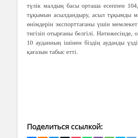
түлік малдың басы орташа есеппен 104,
тұқымын асылдандыру, асыл тұқымды мал
өнімдерін экспорттағаны үшін мемлекет
тигізіп отырғаны белгілі. Нәтижесінде
10 ауданның ішінен біздің ауданды үзді
қағазын табыс етті.
Поделиться ссылкой: