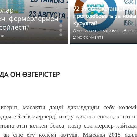
72,3% казахстанцев го
олар
ЖАҢАЛЫҚТАР
проголосовать за новы
ен, фермерлермен
72,3% казахстанце
Курултай
сөйлесті?
новый Курултай
"ҚҰЛАН ТАҢЫ" АҚПАРАТ.
04.08
TS
"ҚҰЛАН ТАҢЫ" АҚПАРАТ.
04.0
NO COMMENTS
 ОҢ ӨЗГЕРІСТЕР
игеріп, масақты дәнді дақылдарды себу көлемі
ры егістік жерлерді игеру қиынға соғып, көптег
тына өтіп кеткен болса, қазір сол жерлер қайтад
, ақ егіс егу көлемі артуда. Мысалы 2015 жыл