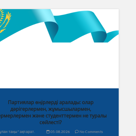
Партиялар өңірлерді аралады: олар
дәрігерлермен, жұмысшылармен,
рмерлермен және студенттермен не туралы
сөйлесті?
ұлан таңы" ақпарат.
05.08.2026
No Comments