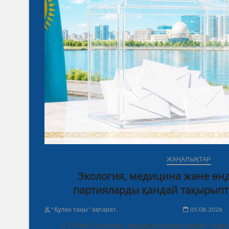
ЖАҢАЛЫҚТАР
Экология, медицина және өнді
партияларды қандай тақырыпт
"Құлан таңы" ақпарат.
05.08.2026
43 ViewsЭкология, медицина және өндіріс: өңі