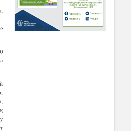
.
ті
ке
00
қа
й
рі
,
ық
ру
рт