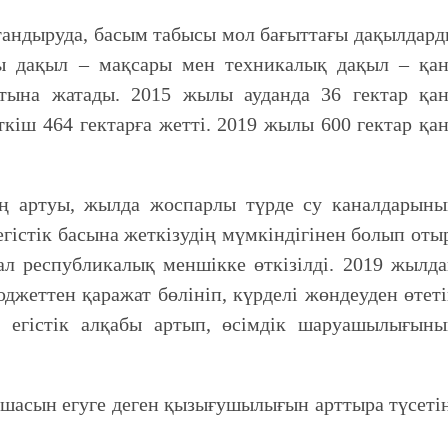
ндыруда, басым табысы мол бағыттағы дақылдар
ы дақыл – мақсары мен техникалық дақыл – қан
тына жатады. 2015 жылы ауданда 36 гектар қан
кіш 464 гектарға жетті. 2019 жылы 600 гектар қа
ң артуы, жылда жоспарлы түрде су каналдарыны
гістік басына жеткізудің мүмкіндігінен болып оты
л республикалық меншікке өткізілді. 2019 жылд
джеттен қаражат бөлініп, күрделі жөндеуден өтет
 егістік алқабы артып, өсімдік шаруашылығыны
шасын егуге деген қызығушылығын арттыра түсеті