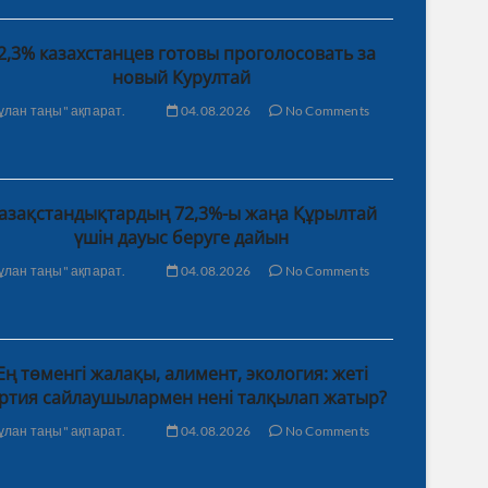
2,3% казахстанцев готовы проголосовать за
новый Курултай
ұлан таңы" ақпарат.
04.08.2026
No Comments
азақстандықтардың 72,3%-ы жаңа Құрылтай
үшін дауыс беруге дайын
ұлан таңы" ақпарат.
04.08.2026
No Comments
Ең төменгі жалақы, алимент, экология: жеті
ртия сайлаушылармен нені талқылап жатыр?
ұлан таңы" ақпарат.
04.08.2026
No Comments