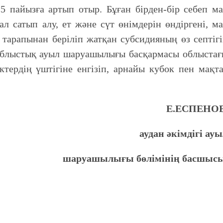
5 пайызға артып отыр. Бұған бірден-бір себеп м
 сатып алу, ет және сүт өнімдерін өндіргені, м
 тарапынан беріліп жатқан субсидияның өз септіг
, облыстық ауыл шаруашылығы басқармасы облыста
ктердің үштігіне енгізіп, арнайы кубок пен мақт
Е.ЕСПЕНОВ
аудан әкімдігі ау
шаруашылығы бөлімінің басшысы