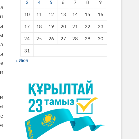
3
4
5
6
7
8
9
ға
10
11
12
13
14
15
16
ен
ы
17
18
19
20
21
22
23
лы
24
25
26
27
28
29
30
на
31
ты
« Июл
де
ан
ен
ам
не
ам