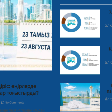
7
"Қ
Қ
"Қ
ріс: өңірлерде
па
ар тоғыстырды?
"Қ
No Comments
рлерде партияларды қандай