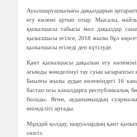
Ауылшаруашылығы дақылдарын әртарапта
егу көлемі артып отыр. Мысалы, майл
қызылшасы табысы мол дақылдар сана
қызылшасы егілсе, 2018 жылы бұл көрсет
қызылшасы егіледі деп күтілуде.
Қант қызылшасы дақылын егу көлеміні
ағымды жөнделінуі тау суын ысырапсыз е
Биылғы жылы аудан көлеміндегі 16 кана
бастап осы каналдарға республикалық бю
болады. Яғни, ауданымыздың суармалы
өнімділігі артады.
Мұндай қолдау, шаруалардың қант қызыл
сөзсіз.