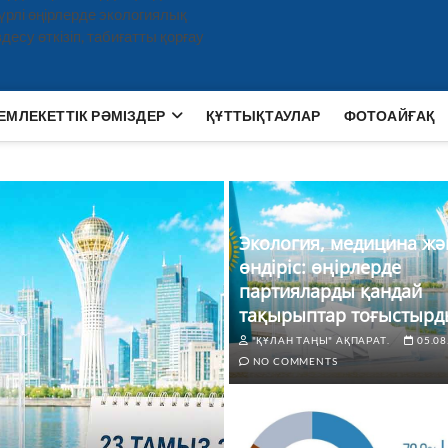
рлі өңірлерде экологиялық
есу өткізіп, табиғатты қорғау
ЕМЛЕКЕТТІК РӘМІЗДЕР
ҚҰТТЫҚТАУЛАР
ФОТОАЙҒАҚ
Экология, медицина жә
өндіріс: өңірлерде
партияларды қандай
тақырыптар тоғыстырд
"ҚҰЛАН ТАҢЫ" АҚПАРАТ.
05.08
NO COMMENTS