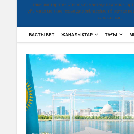
тақырыптар тоғыстырды? «Байтақ» партиясы әртү
ұйымдар мен кәсіпорындар өкілдерімен бірқатар кезд
саласының…
БАСТЫ БЕТ
ЖАҢАЛЫҚТАР
ТАҒЫ
М