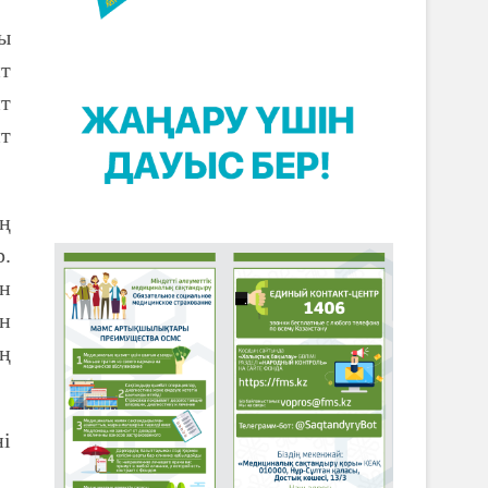
ды
т
т
нт
ң
р.
ан
ін
ң
ні