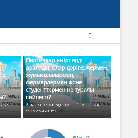
Партиялар өңірлерді
аралады: олар дәрігерлермен,
не
жұмысшылармен,
фермерлермен және
студенттермен не туралы
ы?
сөйлесті?
.2026
"ҚҰЛАН ТАҢЫ" АҚПАРАТ.
05.08.2026
NO COMMENTS