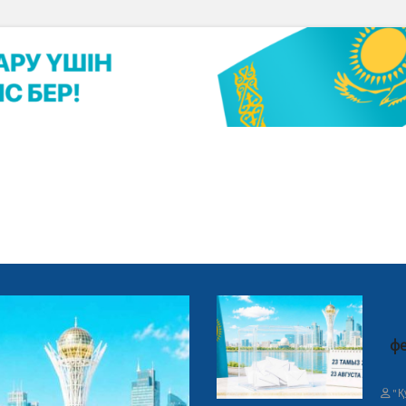
фе
"Қ