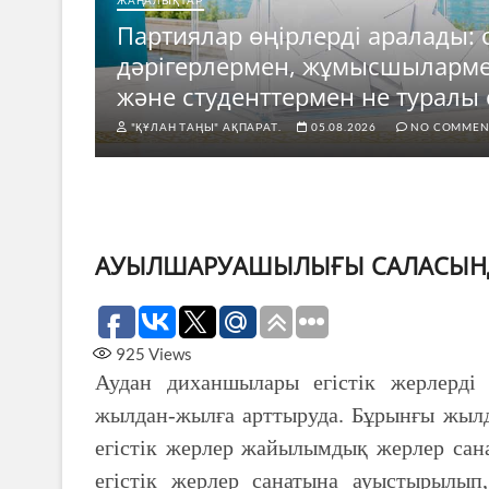
ЖАҢАЛЫҚТАР
Партиялар өңірлерді аралады: 
е
дәрігерлермен, жұмысшыларм
ды?
және студенттермен не туралы 
"ҚҰЛАН ТАҢЫ" АҚПАРАТ.
05.08.2026
NO COMMEN
АУЫЛШАРУАШЫЛЫҒЫ САЛАСЫНДА
925
Views
Аудан диханшылары егістік жерлерді 
жылдан-жылға арттыруда. Бұрынғы жылда
егістік жерлер жайылымдық жерлер сана
егістік жерлер санатына ауыстырылып