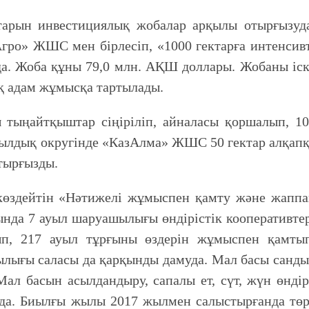
тарын инвестициялық жобалар арқылы отырғызуда
о» ЖШС мен бірлесіп, «1000 гектарға интенсив
да. Жоба құны 79,0 млн. АҚШ доллары. Жобаны іс
қ адам жұмысқа тартылады.
ы тыңайтқыштар сіңіріліп, айналасы қоршалып, 1
ауылдық округінде «КазАлма» ЖШС 50 гектар алқап
отырғызды.
өздейтін «Нәтижелі жұмыспен қамту және жаппа
ында 7 ауыл шаруашылығы өндірістік кооперативте
ып, 217 ауыл тұрғыны өздерін жұмыспен қамтып
лығы саласы да қарқынды дамуда. Мал басы санд
Мал басын асылдандыру, сапалы ет, сүт, жүн өнді
да. Биылғы жылы 2017 жылмен салыстырғанда тө