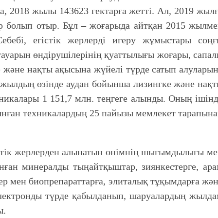
са, 2018 жылы 143623 гектарға жетті. Ал, 2019 жыл
тар болып отыр. Бұл – жоғарыда айтқан 2015 жылм
Себебі, егістік жерлерді игеру жұмыстары соңғ
уарын өндірушілерінің қуаттылығы жоғары, сапа
 және нақты ақысына жүйелі түрде сатып алулары
 жылдың өзінде аудан бойынша лизингке және нақ
икалары 1 151,7 млн. теңгеге алынды. Оның ішін
лынған техникалардың 25 пайызы мемлекет тарапын
істік жерлерден алынатын өнімнің шығымдылығы м
нған минералды тыңайтқыштар, зиянкестерге, ар
ер мен биопрепараттарға, элиталық тұқымдарға жә
 электронды түрде қабылданып, шаруалардың жылд
ы.