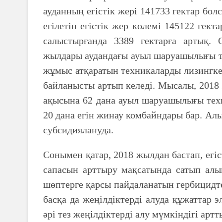
ауданның егістік жері 141733 гектар бол
егілетін егістік жер көлемі 145122 гек
салыстырғанда 3389 гектарға артық. 
жылдары аудандағы ауыл шаруашылығы та
жұмыс атқаратын техникаларды лизингке
байланысты артып келеді. Мысалы, 2018
ақысына 62 дана ауыл шаруашылығы техн
20 дана егін жинау комбайндары бар. А
субсидиялануда.
Сонымен қатар, 2018 жылдан бастап, ег
сапасын арттыру мақсатында сатып алы
шөптерге қарсы пайдаланатын гербицидт
басқа да жеңілдіктерді алуда құжаттар
әрі тез жеңілдіктерді алу мүмкіндігі артт