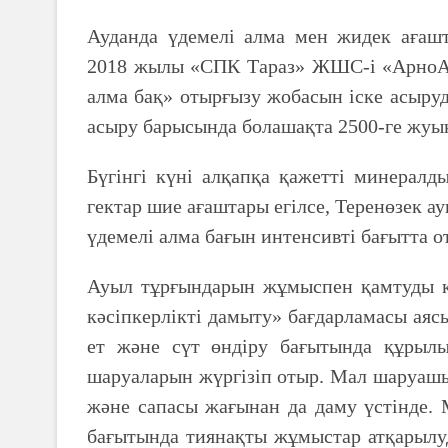
Ауданда үдемелі алма мен жидек ағаш
2018 жылы «СПК Тараз» ЖШС-і «АрноАгр
алма бақ» отырғызу жобасын іске асыру
асыру барысында болашақта 2500-ге жуы
Бүгінгі күні алқапқа қажетті минералд
гектар шие ағаштары егілсе, Теренөзек 
үдемелі алма бағын интенсивті бағытта 
Ауыл тұрғындарын жұмыспен қамтуды к
кәсіпкерлікті дамыту» бағдарламасы аяс
ет және сүт өндіру бағытында құрыл
шаруаларын жүргізіп отыр. Мал шаруашы
және сапасы жағынан да даму үстінде. 
бағытында тиянақты жұмыстар атқарылу