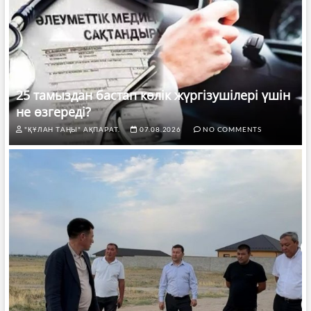
25 тамыздан бастап көлік жүргізушілері үшін
не өзгереді?
"ҚҰЛАН ТАҢЫ" АҚПАРАТ.
07.08.2026
NO COMMENTS