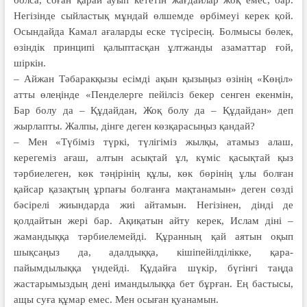
Негізінде сыйластық мұндай өлшемде өрбімеуі керек қой.
Осындайда Камал ағаларды еске түсіресің. Болмысы бөлек,
өзіндік принципі қалыптасқан ұлтжанды азаматтар ғой,
шіркін.
– Айжан Тәбаракқызы есімді ақын қызыңыз өзінің «Көңіл»
атты өлеңінде «Пенделерге пейілсіз бекер сенген екенмін,
Бар болу да – Құдайдан, Жоқ болу да – Құдайдан» деп
жырлапты. Жалпы, дінге деген көзқара­сыңыз қандай?
– Мен «Түбіміз түркі, түлі­гіміз жылқы, атамыз алаш,
керегеміз ағаш, алтын асықтай ұл, күміс қасықтай қыз
тәрбиелеген, көк тәңірінің құлы, көк бөрінің ұлы болған
қайсар қазақтың ұрпағы болғанға мақтанамын» деген сөзді
бәсірелі жиындарда жиі айтамын. Негі­зінен, дінді де
қолдайтын жері бар. Ақиқатын айту керек, Ислам діні –
жамандыққа тәр­биелемейді. Құранның қай аятын оқып
шықсаңыз да, адал­дыққа, кішіпейілділікке, қара­
пайымдылыққа үндейді. Құдайға шүкір, бүгінгі таң­да
жастарымыздың дені иман­­дылыққа бет бұрған. Ең бас­тысы,
ащы суға құмар емес. Мен осыған қуанамын.