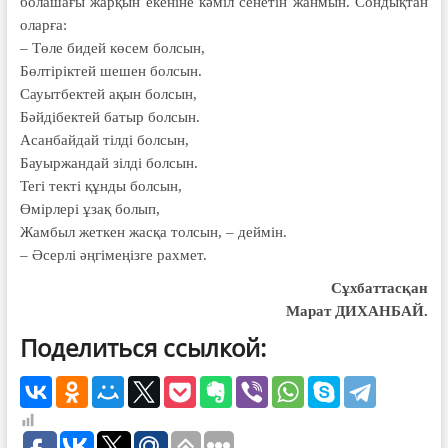
болашағы жарқын екеніне кәміл сенетін жанмын. Сондықтан
оларға:
– Төле бидей көсем болсын,
Бөлтіріктей шешен болсын.
Сауытбектей ақын болсын,
Бәйдібектей батыр болсын.
Асанбайдай тілді болсын,
Бауыржандай зілді болсын.
Тегі текті құнды болсын,
Өмірлері ұзақ болып,
Жамбыл жеткен жасқа толсын, – деймін.
– Әсерлі әңгімеңізге рахмет.
Сұхбаттасқан
Марат ДИХАНБАЙ.
Поделиться ссылкой: