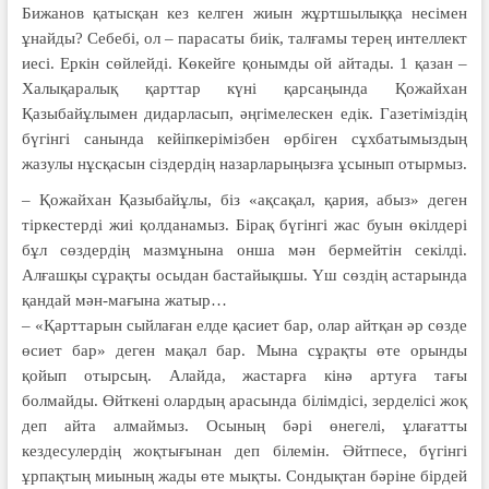
Бижанов қатысқан кез келген жиын жұртшылыққа несімен
ұнайды? Себебі, ол – парасаты биік, талғамы терең интеллект
иесі. Еркін сөйлейді. Көкейге қонымды ой айтады. 1 қазан –
Халықаралық қарттар күні қарсаңында Қожайхан
Қазыбайұлымен дидарласып, әңгімелескен едік. Газетіміздің
бүгінгі санында кейіпкерімізбен өрбіген сұхбатымыздың
жазулы нұсқасын сіздердің назарларыңызға ұсынып отырмыз.
– Қожайхан Қазыбайұлы, біз «ақса­қал, қария, абыз» деген
тіркес­терді жиі қолдана­мыз. Бірақ бү­гінгі жас буын өкілдері
бұл сөздер­дің маз­мұнына онша мән бермей­тін се­кілді.
Алғашқы сұ­рақты осы­дан бастайықшы. Үш сөз­дің астарында
қандай мән-ма­ғына жатыр…
– «Қарттарын сыйлаған елде қасиет бар, олар айтқан әр сөзде
өсиет бар» деген мақал бар. Мына сұрақты өте орынды
қойып отырсың. Алайда, жастарға кінә артуға тағы
болмайды. Өйткені олардың арасында білімдісі, зерделісі жоқ
деп айта алмаймыз. Осының бәрі өнегелі, ұлағатты
кездесулердің жоқтығынан деп білемін. Әйтпесе, бүгінгі
ұрпақтың миының жады өте мықты. Сондықтан бәріне бірдей