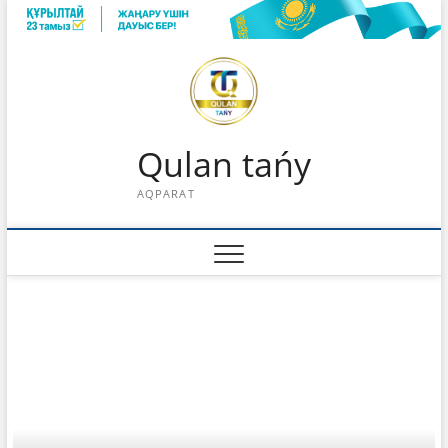
Skip
to
content
Qulan tańy
AQPARAT