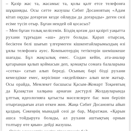
– Қазір жас та, жасамыс та, қолы қалт етсе телефонға
шұқшияды. Осы сәтте жазушы Сәбит Досановтың «Адам
кітап оқуды доғарған кезде ойлауды да доғарады» деген сөзі
есіме түсіп отыр. Бұған нендей ой қосасыз?
– Мен бұған толық келісемін. Біздің қоғам дәл қазіргі уақытта
рухани тұрғыдан «аш» деуге болады. Қарап отырсаң,
бесіктен белі шығып үлгермеген кішкентайларымыздың өзі
ұялы телефонға әуес. Компьютердің тетіктерін шемішкеше
шағады. Бұл жақсылық емес. Содан кейін, ата-аналар
қатарынан қалып қоймасын деп, қомақты сомаға балаларына
«сотка» сатып алып береді. Осының бәрі бізді рухани
кемелдікке емес, керісінше «кедейлікке» алып келе жатыр.
Осы орайда, Мемлекет басшысы Қасым-Жомарт Тоқаевтың
да Қазақстан халқына арнаған дәстүрлі Жолдауларында
ұлттық идеологияға қатысты мәселелерге бас мән беріліп
отырғандығын атап өткен жөн. Жаңа Сәбит Досановты айып
қалдың. Сәкеңнің мынадай сөзі де бар, Маратжан. «Қарын
ашса тойдыруға болады, ал рухани аштықтың орнын
толтыру өте қиын» дейді жазушы.