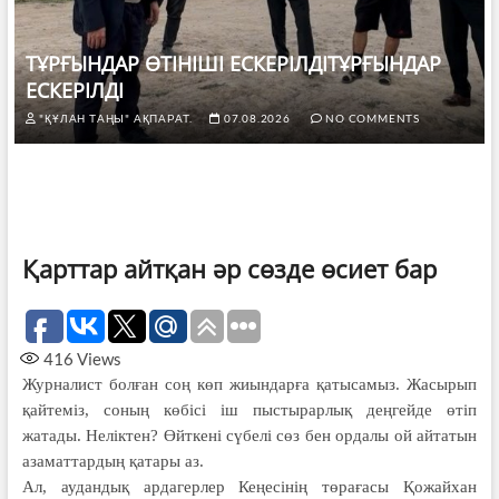
ТҰРҒЫНДАР ӨТІНІШІ ЕСКЕРІЛДІТҰРҒЫНДАР
ЕСКЕРІЛДІ
"ҚҰЛАН ТАҢЫ" АҚПАРАТ.
07.08.2026
NO COMMENTS
Қарттар айтқан әр сөзде өсиет бар
416
Views
Журналист болған соң көп жиындарға қатысамыз. Жасырып
қайтеміз, соның көбісі іш пыстырарлық деңгейде өтіп
жатады. Неліктен? Өйткені сүбелі сөз бен ордалы ой айтатын
азаматтардың қатары аз.
Ал, аудандық ардагерлер Кеңесінің төрағасы Қожайхан