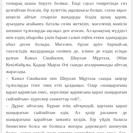
топырақ шаша беруге болмас. Енді сауал төңірегінде сөз
қозғайтын болсам, бір әулеттің ақылшысы болып, соған ақыл-
кеңесін айтып отырған жандарды біздің қазақ қария,
ауылдағы ағайынға баталы сөзін жеткізіп, мәселенің мәнісін
шешкен тұлғаларды ақсақал деп атаған. Ал қазақтың мүддесі
мен елдің абыройы үшін барын салып еңбек еткен адамдарды
абыз десек болады. Мәселен, бұған әріге бармай-ақ
тәуелсіздік жылдарында сөзімен де, ісімен де елдің есінде
қалған Камал Смайылов, Шерхан Мұртаза, Әбіш
Кекілбайұлы, Қадыр Мырза Әлі сынды ағаларымызды айтсақ
жарасады.
– Камал Смайылов пен Шерхан Мұртаза сын­ды заңғар
тұлғаларды тіл­ге тиек етіп қалдыңыз. Олар «ша­ңы­рағына
қарап қария­сын емес, керісінше қариясына қарап шаңырағын
сый­лайтын» күрескер азаматтар ғой?..
– Дұрыс айтасың. Бұрын өзің айтқандай, қартына қарап
шаңырағын сыйлайтын едік. Ал қазір расымен де
шаңырағына қарайтын заманға келдік. Бір үйдің баласы
бизнесмен болса не болмаса жоғары дәрежедегі шенеунік
болса, соған қарай ауып кететін жағдайлар жоқ емес, бар.