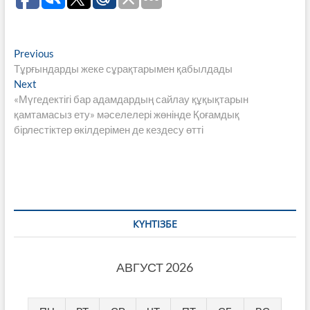
Навигация
Previous
Previous
post:
Тұрғындарды жеке сұрақтарымен қабылдады
по
Next
Next
записям
post:
«Мүгедектігі бар адамдардың сайлау құқықтарын
қамтамасыз ету» мәселелері жөнінде Қоғамдық
бірлестіктер өкілдерімен де кездесу өтті
КҮНТІЗБЕ
АВГУСТ 2026