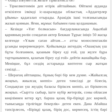
– Өзіңіз әлеуметтік желіге тіркелгенсіз бе?
– Тіркелмегенмін деп өтірік айтпаймын. Өйткені ауданда
өткізілген ілкімді іс-шараларды облыстық «Ардагерлер
ұйымы» қадағалап отырады. Аракідік ішкі толғанысымды
жазып қоямын. Яғни, жұмыс бабымен ғана қолданамын.
– Кезінде «Ұят болмасын» бағдарламасында Ақылбай
қарияның рөлін сомдаған актер Бекжан Тұрыс ініңіз 50 жасқа
келгенде «Ұлым саған айтам…» атты моно­спектаклін
ұсынды көрер­мендерге. Қойылымда ак­тер­­дің «Ошақтың үш
бұты бол­ғанмен, қазаным біреу еді ғой, үш жүзге бұра
тартқа­ныммен, қазағым біреу еді ғой» дейтін жанайқайы бар.
Меніңше, бұл сөздің астарында көптеген сыр жатқан
секілді…
– Шерағаң айтпақшы, бұның бәрі бір кем дүние. «Жайылсақ
жоқпыз, жиылсақ көппіз» деген тәмсілді де білесің.
Сондықтан үш жүздің баласы біріксек көппіз, ал бірікпесек
жоқпыз. «Сыртта сыбыр, іште күбір жетерлік, соны ойласам
көңілімнен кетер құт, барша қазақ бір-біріңді дос көрмей,
тынысыңда тірлігіңде бекерлік» деген екен. Дана Абайша
тәпсірлесек, «Біріңді қазақ, бірің дос, көрмесең, істің бәрі