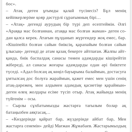
бос».
– Атақ деген ұғымды қалай түсінесіз? Бұл менің
кейіпкерлеріме қояр дәстүрлі сұрағымның бірі…
– «Атақ» дегенді аурудың бір түрі деп есептеймін. Әлгі
«Араққа мас болғаннан, атаққа мас болған жаман» деген со­
дан қалса керек. Атағын пұлда­нып жүргендер жоқ емес, бар.
«Кішіпейіл болған сайын биік­сің, қарапайым болған сайын
ұлысың» дегенді де атам қазақ бекерге айтпаған. Жалпы айт­
қанда, биік баспалдақ санасы төмен адамдарды кішірейтіп
жібереді, ал санасы жоғары адамдарды одан әрі биіктете
түседі. «Адал болсаң ақ көңіл бауырыма балаймын, достасуға
ұмтылсаң дос болуға жараймын, қажет емес мен үшін сенің
атақ-дәрежең, мен алдымен адамдық қасиетіңе қараймын»
деген өлең жолдары есіме түсіп отыр. Атақ жайында менің
түйгенім – осы.
– Сырлы сұхбатымызды жастарға тағылым болар ақ
батаңызбен аяқтасақ…
– «Көздерінде қайрат бар, жүздерінде айбат бар, Мен
жастарға сенемін» дейді Мағжан Жұмабаев. Жастарымыздың