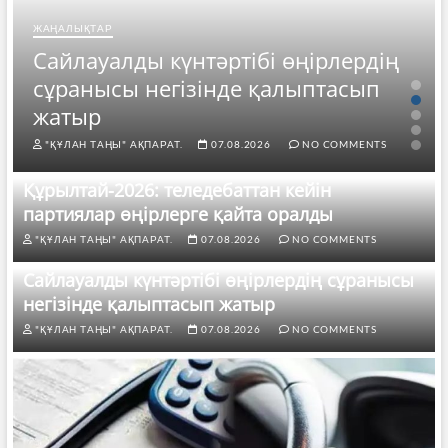
ЖАҢАЛЫҚТАР
Сайлауалды күнтәртібі өңірлердің
сұранысы негізінде қалыптасып
жатыр
"ҚҰЛАН ТАҢЫ" АҚПАРАТ.
07.08.2026
NO COMMENTS
Құрылтай-2026: теледебаттан кейін
партиялар өңірлерге қайта оралды
"ҚҰЛАН ТАҢЫ" АҚПАРАТ.
07.08.2026
NO COMMENTS
Сайлауалды күнтәртібі өңірлердің сұранысы
негізінде қалыптасып жатыр
"ҚҰЛАН ТАҢЫ" АҚПАРАТ.
07.08.2026
NO COMMENTS