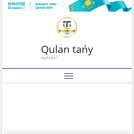
Skip
to
content
Qulan tańy
AQPARAT