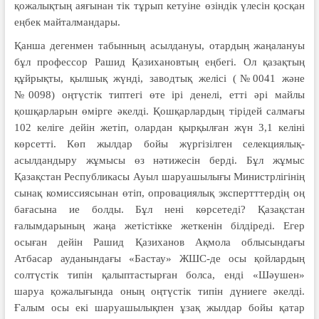
қожалықтың аяғынан тік тұрып кетуіне өзіндік үлесін қосқан
еңбек майталмандары.
Қанша дегенмен табынның асылдануы, отардың жаңалануы
бұл профессор Рашид Қазихановтың еңбегі. Ол қазақтың
құйрықты, қылшық жүнді, заводтық желісі (№0041 және
№0098) оңтүстік типтегі өте ірі денелі, етті әрі майлы
қошқарларын өмірге әкелді. Қошқарлардың тірідей салмағы
102 келіге дейін жетіп, олардан қырқылған жүн 3,1 келіні
көрсетті. Көп жылдар бойы жүргізілген селекциялық-
асылдандыру жұмысы өз нәтижесін берді. Бұл жұмыс
Қазақстан Республикасы Ауыл шаруашылығы Министрлігінің
сынақ комиссиясынан өтіп, опровациялық экспертттердің оң
бағасына ие болды. Бұл нені көрсетеді? Қазақстан
ғалымдарының жаңа жетістікке жеткенін білдіреді. Егер
осыған дейін Рашид Қазиханов Ақмола облысындағы
Атбасар ауданындағы «Бастау» ЖШС-де осы қойлардың
солтүстік типін қалыптастырған болса, енді «Шәушен»
шаруа қожалығында оның оңтүстік типін дүниеге әкелді.
Ғалым осы екі шаруашылықпен ұзақ жылдар бойы қатар