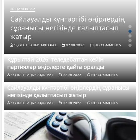
ЖАҢАЛЫҚТАР
Сайлауалды күнтәртібі өңірлердің
сұранысы негізінде қалыптасып
жатыр
"ҚҰЛАН ТАҢЫ" АҚПАРАТ.
07.08.2026
NO COMMENTS
Құрылтай-2026: теледебаттан кейін
партиялар өңірлерге қайта оралды
"ҚҰЛАН ТАҢЫ" АҚПАРАТ.
07.08.2026
NO COMMENTS
Сайлауалды күнтәртібі өңірлердің сұранысы
негізінде қалыптасып жатыр
"ҚҰЛАН ТАҢЫ" АҚПАРАТ.
07.08.2026
NO COMMENTS