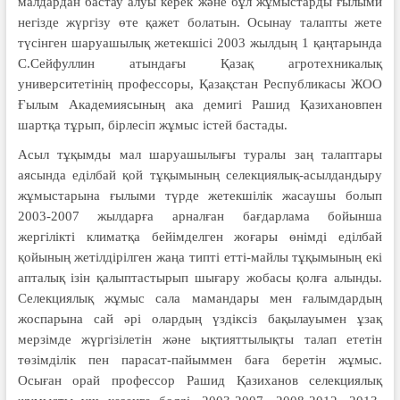
малдардан бастау алуы керек және бұл жұмыстарды ғылыми
негізде жүргізу өте қажет болатын. Осынау талапты жете
түсінген шаруашылық жетекшісі 2003 жылдың 1 қаңтарында
С.Сейфуллин атындағы Қазақ агротехникалық
университетінің профессоры, Қазақстан Республикасы ЖОО
Ғылым Академиясының ака демигі Рашид Қазихановпен
шартқа тұрып, бірлесіп жұмыс істей бастады.
Асыл тұқымды мал шаруашылығы туралы заң талаптары
аясында еділбай қой тұқымының селекциялық-асылдандыру
жұмыстарына ғылыми түрде жетекшілік жасаушы болып
2003-2007 жылдарға арналған бағдарлама бойынша
жергілікті климатқа бейімделген жоғары өнімді еділбай
қойының жетілдірілген жаңа типті етті-майлы тұқымының екі
апталық ізін қалыптастырып шығару жобасы қолға алынды.
Селекциялық жұмыс сала мамандары мен ғалымдардың
жоспарына сай әрі олардың үздіксіз бақылауымен ұзақ
мерзімде жүргізілетін және ықтияттылықты талап ететін
төзімділік пен парасат-пайыммен баға беретін жұмыс.
Осыған орай профессор Рашид Қазиханов селекциялық