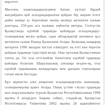
көрсетті.
Мәселен, азықтандырылуымен бағып, күтілуі бірдей
жағдайдағы қой асылдандырылған қойдан бір жарым есеге
дейін өнімді аз беретініне менің көзімді жеткізген ғылым
докторы, 250-ден аса ғылыми еңбектің авторы, Солтүстік
Қазақстанда еділбай тұқымды қойларды асылдандыру-
селекциялық жолға қойып, одан айтарлықтай нәтижеге қол
жеткізген ғалым Рашид Қазиханов болды. Қожалық шаңырақ
көтерген 1996 жылдан бастап еліміздегі ең етті көп беретін
қойдың тұқымын іздестіріп келді. Оны орталық Қазақстаннан
тапты да. Ол осы етті-майлы бағыттағы еділбай тұқымды
қойлары болатын. Шаруашылық алғашқы кезден-ақ, осы
еділбай тұқымының қошқарлары мен ұрғашы тоқтыларын
сатып әкеле бастады.
Бұл жұмысты алға апаратын асылдандырушы мамандар,
селекционерлер қажет болды. Оның үстіне «Асыл тұқымды
мал шаруашылығы туралы Қазақстан Республикасының 1998
жылғы 9 шілдедегі Заңына сәйкес, сондай-ақ, Қазақстан
Республикасы Үкіметінің 2002 жылғы 26 қыркүйектегі