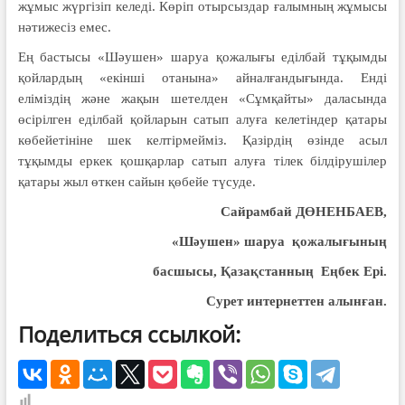
жұмыс жүргізіп келеді. Көріп отырсыздар ғалымның жұмысы
нәтижесіз емес.
Ең бастысы «Шәушен» шаруа қожалығы еділбай тұқымды
қойлардың «екінші отанына» айналғандығында. Енді
еліміздің және жақын шетелден «Сұмқайты» даласында
өсірілген еділбай қойларын сатып алуға келетіндер қатары
көбейетініне шек келтірмейміз. Қазірдің өзінде асыл
тұқымды еркек қошқарлар сатып алуға тілек білдірушілер
қатары жыл өткен сайын қөбейе түсуде.
Cайрамбай ДӨНЕНБАЕВ,
«Шәушен» шаруа
қожалығының
басшысы, Қазақстанның
Еңбек Ері.
Сурет интернеттен алынған.
Поделиться ссылкой: