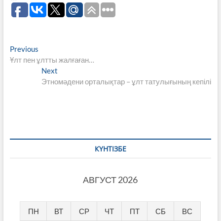
Навигация
Previous
Previous
post:
Ұлт пен ұлтты жалғаған…
по
Next
Next
записям
post:
Этномәдени орталықтар – ұлт татулығының кепілі
КҮНТІЗБЕ
АВГУСТ 2026
ПН
ВТ
СР
ЧТ
ПТ
СБ
ВС