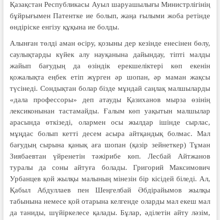
Қазақстан Республикасы Ауыл шаруашылығы Министрлігінің
бұйрығымен Патентке ие болып, жаңа ғылыми жоба ретінде
өндіріске енгізу құқына ие болды.
Алынған төлді аман өсіру, қозыны дер кезінде енесінен бөлу,
саулықтарды күйек алу науқанына дайындау, тіпті малды
жайып бағудың да өзіндік ерекшеліктері көп екенін
қожалықта еңбек етіп жүрген әр шопан, әр маман жақсы
түсінеді. Сондықтан болар бізде мұндай саңлақ малшыларды
«дала профессоры» деп атауды Қазиханов мырза өзінің
лексиконынан тастамайды. Ғалым көп уақытын малшылар
арасында өткізеді, олармен осы жылдар ішінде сырлас,
мұңдас болып кетті десем асыра айтқандық болмас. Мал
бағудың сырына қанық аға шопан (қазір зейнеткер) Тұман
Зиябаевтан үйренетін тәжірибе көп. Лесбай Айтжанов
туралы да соны айтуға болады. Григорий Максимович
Урбанцев қой жылқы малының мінезін бір кісідей біледі. Ал,
Қабыл Абдуллаев пен Шеңгелбай Әбдірайымов жылқы
табынына немесе қой отарына келгенде оларды мал екеш мал
да таниды, шүйіркелесе қалады. Бұлар, әділетін айту ләзім,