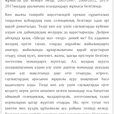
жұмысты үш кезеңге бөлді. 2003-2007, 2008-2012, 2013-
2017жылдар аралығына асылдандыру жұмысы белгіленді.
Көп жылғы тәжірибе көрсеткендей ерекше сұрыпталып
таңдалған қойлардың ғана селекциялық белгілері одан әрі
қарай дамытылды. Төлді көп алу үшін саулықтарды күйекке
алдын ала дайындаудың жолдары да қарастырылды. Дәлірек
айтқанда қазақ «Шелді мал -төлді» демей ме? Ең алдымен
малдың өрісін тауып, оларды шұрайлы жайылымдарға
шығару, жайылымды құнарлылығына қарай ауыстырып
отыру, оның күзгі, көктемгі, жазғы, қысқы өрістерін белгілеу
зоотехник мамандарға жүктелді. Ал, малдың ауруға
шалдықпауының алдын алу үшін дәрігер мамандар аурудың
алдын алу мақсатында дәрі егіп отыруды, әсіресе,
саулықтардың арасынан жұқпалы ауру шықпауын баса
қадағалауға алды. Төлді көп алу үшін саулықтарды ерте
қоздату керек деген шешімге келген мамандар осы бағыттан
айнымай селекциялық, малдәрігерлік, зоотехниялық талап
нормаларын қатар жүргізіп отырды. Иә, ерте туған төл
көктем мен күздің құбылмалы ауа райына төзімді келеді.