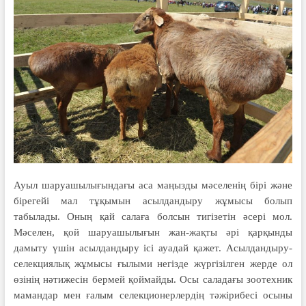
Ауыл шаруашылығындағы аса маңызды мәселенің бірі және
бірегейі мал тұқымын асылдандыру жұмысы болып
табылады. Оның қай салаға болсын тигізетін әсері мол.
Мәселен, қой шаруашылығын жан-жақты әрі қарқынды
дамыту үшін асылдандыру ісі ауадай қажет. Асылдандыру-
селекциялық жұмысы ғылыми негізде жүргізілген жерде ол
өзінің нәтижесін бермей қоймайды. Осы саладағы зоотехник
мамандар мен ғалым селекционерлердің тәжірибесі осыны