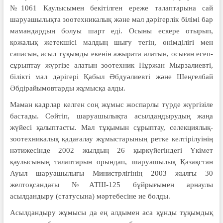
№1061 Қаулысымен бекітілген ереже талаптарына сай
шаруашылықта зоотехникалық және мал дәрігерлік білімі бар
мамандардың болуы шарт еді. Осыны ескере отырып,
қожалық жетекшісі малдың шығу тегін, өнімділігі мен
сапасын, асыл тұқымды екенін ажырата алатын, осыған есеп-
сұрыптау жүргізе алатын зоотехник Нұржан Мырзалиевті,
білікті мал дәрігері Қабыл Әбдуәлиевті және Шеңгелбай
Әбдірайымовтарды жұмысқа алды.
Маман кадрлар келген соң жұмыс жоспарлы түрде жүргізіле
бастады. Сөйтіп, шаруашылықта асылдандырудың жаңа
жүйесі қалыптасты. Мал тұқымын сұрыптау, селекциялық-
зоотехникалық қадағалау жұмыстарының ретке келтірілуінің
нәтижесінде 2002 жылдың 26 қыркүйегіндегі Үкімет
қаулысының талаптарын орындап, шаруашылық Қазақстан
Ауыл шаруашылығы Министрлігінің 2003 жылғы 30
желтоқсандағы №АТШ-125 бұйрығымен арнаулы
асылдандыру (статусына) мәртебесіне ие болды.
Асылдандыру жұмысы да ең алдымен аса құнды тұқымдық