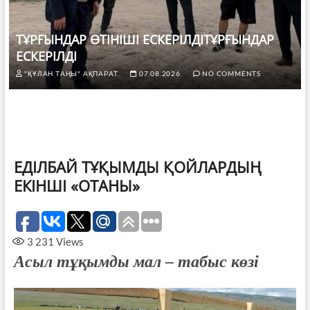
ТҰРҒЫНДАР ӨТІНІШІ ЕСКЕРІЛДІТҰРҒЫНДАР
ЕСКЕРІЛДІ
"ҚҰЛАН ТАҢЫ" АҚПАРАТ.
07.08.2026
NO COMMENTS
ЕДІЛБАЙ ТҰҚЫМДЫ ҚОЙЛАРДЫҢ
ЕКІНШІ «ОТАНЫ»
3 231
Views
Асыл тұқымды мал – табыс көзі