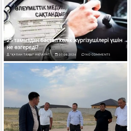
25 тамыздан бастап көлік жүргізушілері үшін
не өзгереді?
"ҚҰЛАН ТАҢЫ" АҚПАРАТ.
07.08.2026
NO COMMENTS