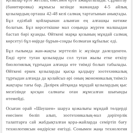
Қозылар ерте жетіліп, енесінен ерте ажыратылады. Сұрыптау
(банитировка) жұмысы кезінде мамандар 4-5 айлық
қозылардың орташа 42-48 келі салмақ тартатынын анықтады.
Бұл еділбай қойларынан алынған ең алғашқы нәтиже
болатын. Бұл көрсеткішке мал соңында жүрген малшыдан
бастап бәрі қуанды. Өйткені марқа қозының мұндай салмақ
көрсетуі бұл өңірде бұрын-соңды болмаған құбылыс еді.
Бұл ғылымда жан-жақты зерттеліп іс жүзінде дәлелденген.
Енді ерте туған қозыларды сол туған жылы етке өткізу
биологиялық тұрғыдан алғанда өте тиімді болып табылады.
Өйткені еркек қозыларды қысқа қалдыру зоотехникалық
тұрғыдан алғанда да қолайсыз әрі оның экономикалық тиімсіз
жақтары тағы бар. Дәлірек айтқанда мұндай қозылардың қыс
мезгілінде қосқан салмағы оған жұмсалған шығынды
өтемейді.
Осыған орай «Шәушен» шаруа қожалығы мұндай төлдерді
енесінен бөліп алып, зоотехникалық-мал дәрігерлік
талаптарға сай жабдықталған қора-жайларда семіртіп бағу
технологиясын өндіріске енгізді. Сонымен жаңа технология