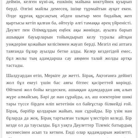
деймін, келген күні-ақ, ешкінің майына көктүйнек қуырып
берді. Әлгіні майлы демесең, ішіңе тұрмайтын ауқат екен.
Әлде құрғақ құрсақтың әбден шытыр мен бидайық жеп
қыртысы кетіп қалған ба, әйтеуір әлгі тамаққа әрең үйреністі.
Дәулет пен Әлімқұлдың еңбек ақы жөнінде, ауылға барып
ашыққан бауырларын тойындырып келу туралы айтқан
уәждеріне қожайын келісіммен жауап берді. Мезгіл екі аптаға
таяғанда бұлар ауылды бетке алды. Келер кездегідей емес,
бұл жолы тың адамдарша сау аяңмен талай жолды артқа
тастады.
Шалдуардан өтіп, Меркіге де жетті. Бірақ, Ақтоғанға дейінгі
жол бұл екеуі үшін бас аяғы бітпес қасіреттей көрінді.
Өйткені жол бойы кездескен, ашыққан адамдардан аяқ алып
жүре алмайсың. Бәрі де нан сұрайды, ал, аш өзектеріне шикі
тары түссе бірден өліп кететінін ол байғұстар білмейді ғой.
Бірақ, бәрібір қолдарын жайып, нан сұрайды. Бір үзім нан
бұларда да жоқ. Бірақ тартылған талқан үлестіріп келеді. Бір
кезде ол да таусылды. Бұл уақта Дәулеттер Тілеміс батырдың
кесенесінен асып та кеткен. Енді олар қадамдарын жиілетті.