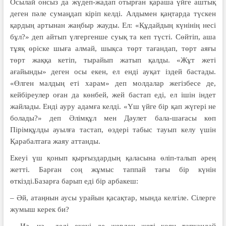
Осылай онсыз да жүдеп-жадап отырған қараша үйге аштық
деген пәле сумаңдап кіріп келді. Алдымен қаңтарда түскен
қардың артынан жаңбыр жауды. Ел: «Құдайдың күнінің несі
бұл?» деп айтып үлгергенше суық та кеп түсті. Сөйтіп, аша
тұяқ өріске шыға алмай, шықса төрт тағандап, төрт аяғы
төрт жаққа кетіп, тырайып жатып қалды. «Жұт жеті
ағайынды» деген осы екен, ел енді ауқат іздей бастады.
«Өлген малдың еті харам» деп молдалар жегізбесе де,
кейбіреулер оған да көнбей, жей бастап еді, ел ішін індет
жайлады. Енді ауру адамға келді. «Үш үйге бір қап жүгері не
болады?» деп Әлімқұл мен Дәулет бала-шағасы көп
Пірімқұлды ауылға тастап, өздері табыс тауып келу үшін
Қарабалтаға жаяу аттанды.
Екеуі үш қонып қырғыздардың қаласына өліп-талып әрең
жетті. Барған соң жұмыс таппай тағы бір күнін
өткізді.Базарға барып еді бір арбакеш:
– Әй, атаңнын аусы урайын қасақтар, мында келгіле. Сілерге
жумыш керек би?