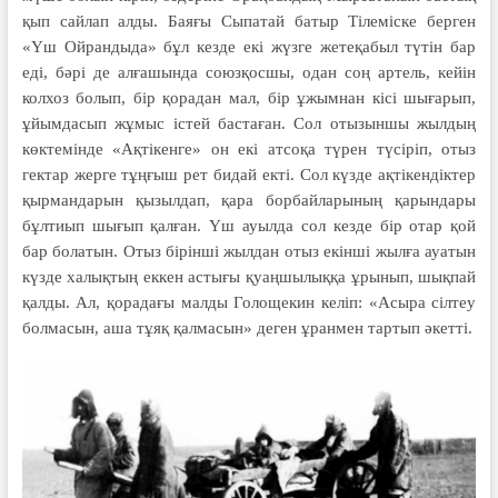
қып сайлап алды. Баяғы Сыпатай батыр Тілеміске берген
«Үш Ойрандыда» бұл кезде екі жүзге жетеқабыл түтін бар
еді, бәрі де алғашында союзқосшы, одан соң артель, кейін
колхоз болып, бір қорадан мал, бір ұжымнан кісі шығарып,
ұйымдасып жұмыс істей бастаған. Сол отызыншы жылдың
көктемінде «Ақтікенге» он екі атсоқа түрен түсіріп, отыз
гектар жерге тұңғыш рет бидай екті. Сол күзде ақтікендіктер
қырмандарын қызылдап, қара борбайларының қарындары
бұлтиып шығып қалған. Үш ауылда сол кезде бір отар қой
бар болатын. Отыз бірінші жылдан отыз екінші жылға ауатын
күзде халықтың еккен астығы қуаңшылыққа ұрынып, шықпай
қалды. Ал, қорадағы малды Голощекин келіп: «Асыра сілтеу
болмасын, аша тұяқ қалмасын» деген ұранмен тартып әкетті.