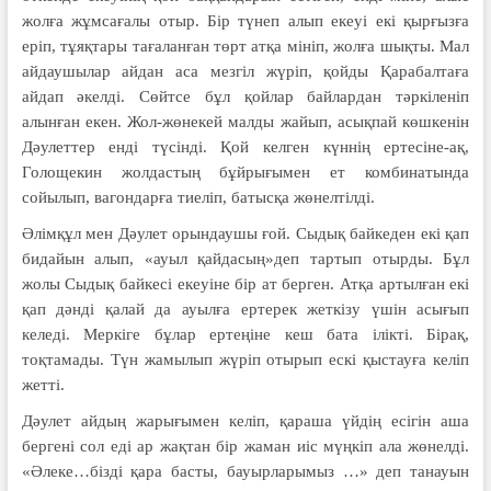
жолға жұмсағалы отыр. Бір түнеп алып екеуі екі қырғызға
еріп, тұяқтары тағаланған төрт атқа мініп, жолға шықты. Мал
айдаушылар айдан аса мезгіл жүріп, қойды Қарабалтаға
айдап әкелді. Сөйтсе бұл қойлар байлардан тәркіленіп
алынған екен. Жол-жөнекей малды жайып, асықпай көшкенін
Дәулеттер енді түсінді. Қой келген күннің ертесіне-ақ,
Голощекин жолдастың бұйрығымен ет комбинатында
сойылып, вагондарға тиеліп, батысқа жөнелтілді.
Әлімқұл мен Дәулет орындаушы ғой. Сыдық байкеден екі қап
бидайын алып, «ауыл қайдасың»деп тартып отырды. Бұл
жолы Сыдық байкесі екеуіне бір ат берген. Атқа артылған екі
қап дәнді қалай да ауылға ертерек жеткізу үшін асығып
келеді. Меркіге бұлар ертеңіне кеш бата ілікті. Бірақ,
тоқтамады. Түн жамылып жүріп отырып ескі қыстауға келіп
жетті.
Дәулет айдың жарығымен келіп, қараша үйдің есігін аша
бергені сол еді ар жақтан бір жаман иіс мүңкіп ала жөнелді.
«Әлеке…бізді қара басты, бауырларымыз …» деп танауын