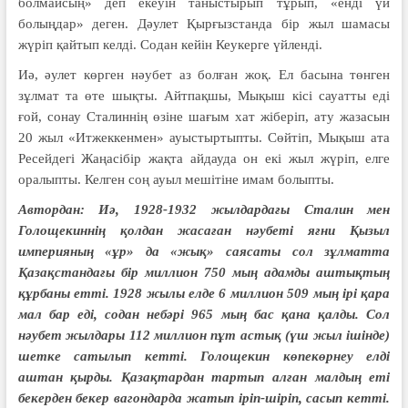
болмайсың» деп екеуін таныстырып тұрып, «енді үй
болыңдар» деген. Дәулет Қырғызстанда бір жыл шамасы
жүріп қайтып келді. Содан кейін Кеукерге үйленді.
Иә, әулет көрген нәубет аз болған жоқ. Ел басына төнген
зұлмат та өте шықты. Айтпақшы, Мықыш кісі сауатты еді
ғой, сонау Сталиннің өзіне шағым хат жіберіп, ату жазасын
20 жыл «Итжеккенмен» ауыстыртыпты. Сөйтіп, Мықыш ата
Ресейдегі Жаңасібір жақта айдауда он екі жыл жүріп, елге
оралыпты. Келген соң ауыл мешітіне имам болыпты.
Автордан: Иә, 1928-1932 жылдардағы Сталин мен
Голощекиннің қолдан жасаған нәубеті яғни Қызыл
империяның «ұр» да «жық» саясаты сол зұлматта
Қазақстандағы бір миллион 750 мың адамды аштықтың
құрбаны етті. 1928 жылы елде 6 миллион 509 мың ірі қара
мал бар еді, содан небәрі 965 мың бас қана қалды. Сол
нәубет жылдары 112 миллион пұт астық (үш жыл ішінде)
шетке сатылып кетті. Голощекин көпекөрнеу елді
аштан қырды. Қазақтардан тартып алған малдың еті
бекерден бекер вагондарда жатып іріп-шіріп, сасып кетті.