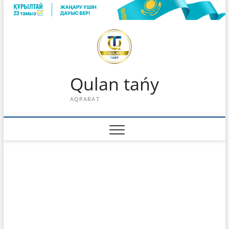
Skip
to
content
Qulan tańy
AQPARAT