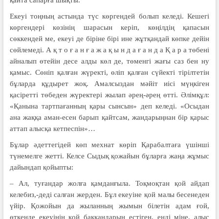
қайта сапарға шықты.
Екеуі тоңның астында түс көргендей болып келеді. Кешегі
көргендері көзінің шарасын керіп, көңілдің қапасын
сөккендей ме, екеуі де біріне бірі ине жұтқандай көпке дейін
сөйлемеді. А қ т о ғ а н ғ а ж а қ ы н д а ғ а н д а Қ а р а төбені
айналып өтейін десе алды көл де, төменгі жағы саз бен ну
қамыс. Сөніп қалған жүректі, өліп қалған сүйекті тірілтетін
бұларда құдырет жоқ. Амалсыздан мәйіт иісі мүңкіген
қасіретті төбеден жүректері жылап әрең-әрең өтті. Әлімқұл:
«Қанына тартпағанның қары сынсын» деп келеді. «Осыдан
ана жаққа аман-есен барып қайтсам, жандарыңнан бір қарыс
аттап алысқа кетпеспін»…
Бұлар әдеттегідей көп мехнат көріп Қарабалтаға үшінші
түнемелге жетті. Келсе Сыдық қожайын бұларға жаңа жұмыс
дайындап қойыпты:
– Ал, туғандар жолға қамданғыла. Тоқмоқтан қой айдап
келебиз,-деді салған жерден. Бұл екеуіне қой малы бесенеден
үйір. Қожойын да жыланның жымын білетін адам ғой,
өткенде екеуінің қой баққандарын естіген, енді міне, алыс