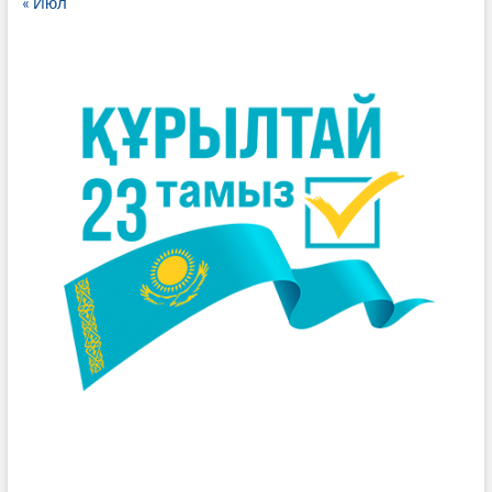
« Июл