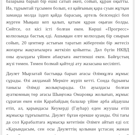
базарына барып бір ешкі сатып әкеп, сойып, құран оқытты.
Иә, тұрымтай тұсымен болып, ел қайғының қара суын жұтқан
заманда молда іздеп қайда барасың, артель белсендісі боп
жүрген Мықыш кеп қалып, қатым құран оқыған болды.
Сөйтсе, ол кісі істі болған екен. Көрші «Прогресс»
колхозында бастық еді. Ашыққан елге колхоздың бір сиырын
сойып, 20 центнер астығын таратып жібергенін бір жетесіз
жоғарғы жақтағыларға жеткізіп қойыпты. Дәл бүгін НКВД
оны ауылдағы үйінен абақтыға әкетпекші екен. Байғұстың
жүзі төмен. Төмен болмай қайтеді ату жазасына кесіліпті.
Дәулет Мырзатай бастыққа барып ағасы Әлімқұлға жұмыс
сұрады. Өзі аялдамай Меркіге жүріп кетті. Сонда бұрынғы
танысы Әлімді жолықтырады. Ол ауылдасы болған
ауаткомның төр ағасы Шыңғожа Омаровқа жолығып, жұмыс
сұраған екен өзін Қарабайдың балалар үйіне арба айдаушы
етіп, ал, қарындасы Кеукерді (Гауһар) еден жуушы етіп
жұмысқа тұрғызыпты. Дәулет бұған ерекше қуанды. Өзі тағы
да сол Қарабалтаға жұмысқа кететінін Әлімге айтып еді ол:
«Қарындасым, сен осы Дәулеттің қолынан ұстасаң жаман