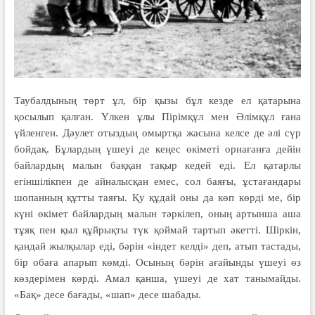
Таубалдының төрт ұл, бір қызы бұл кезде ел қатарына
қосылып қалған. Үлкен ұлы Пірімқұл мен Әлімқұл ғана
үйленген. Дәулет отыздың омыртқа жасына келсе де әлі сүр
бойдақ. Бұлардың үшеуі де кеңес өкіметі орнағанға дейін
байлардың малын баққан тақыр кедей еді. Ел қатарлы
егіншілікпен де айналысқан емес, сол баяғы, ұстағандары
шопанның құтты таяғы. Қу құдай оны да көп көрді ме, бір
күні өкімет байлардың малын тәркілеп, оның артынша аша
тұяқ пен қыл құйрықты түк қоймай тартып әкетті. Шіркін,
қандай жылқылар еді, бәрін «індет келді» деп, атып тастады,
бір обаға апарып көмді. Осының бәрін ағайынды үшеуі өз
көздерімен көрді. Амал қанша, үшеуі де хат танымайды.
«Бақ» десе бағады, «шап» десе шабады.