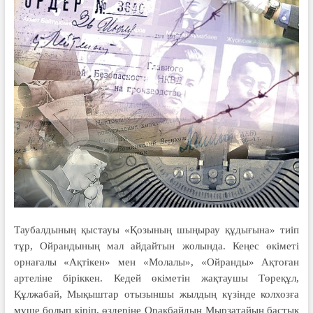
Таубалдының қыстауы «Қозының шыңырау құдығына» тиіп
тұр, Ойрандының мал айдайтын жолында. Кеңес өкіметі
орнағалы «Ақтікен» мен «Молалы», «Ойранды» Ақтоған
артеліне біріккен. Кедей өкіметін жақтаушы Төреқұл,
Құлжабай, Мықыштар отызыншы жылдың күзінде колхозға
мүше болып кіріп, өздеріне Орақбайдың Мырзатайын бастық