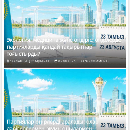
Экология, медицина және өндіріс: өңірлерде
партияларды қандай тақырыптар
тоғыстырды?
"ҚҰЛАН ТАҢЫ" АҚПАРАТ.
05.08.2026
NO COMMENTS
Партиялар өңірлерді аралады: олар
дәрігерлермен, жұмысшылармен,