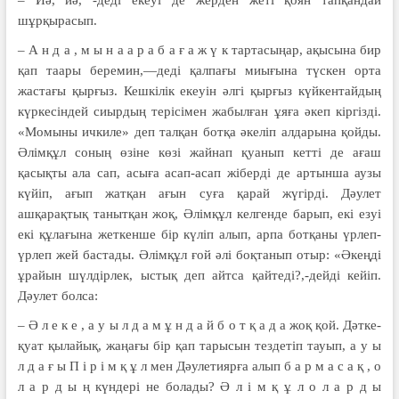
– Иә, иә, -деді екеуі де жерден жеті қоян тапқандай
шұрқырасып.
– А н д а , м ы н а а р а б а ғ а ж ү к тартасыңар, ақысына бир
қап таары беремин,—деді қалпағы миығына түскен орта
жастағы қырғыз. Кешкілік екеуін әлгі қырғыз күйкентайдың
күркесіндей сиырдың терісімен жабылған ұяға әкеп кіргізді.
«Момыны ичкиле» деп талқан ботқа әкеліп алдарына қойды.
Әлімқұл соның өзіне көзі жайнап қуанып кетті де ағаш
қасықты ала сап, асыға асап-асап жіберді де артынша аузы
күйіп, ағып жатқан ағын суға қарай жүгірді. Дәулет
ашқарақтық танытқан жоқ, Әлімқұл келгенде барып, екі езуі
екі құлағына жеткенше бір күліп алып, арпа ботқаны үрлеп-
үрлеп жей бастады. Әлімқұл ғой әлі боқтанып отыр: «Әкеңді
ұрайын шүлдірлек, ыстық деп айтса қайтеді?,-дейді кейіп.
Дәулет болса:
– Ә л е к е , а у ы л д а м ұ н д а й б о т қ а д а жоқ қой. Дәтке-
қуат қылайық, жаңағы бір қап тарысын тездетіп тауып, а у ы
л д а ғ ы П і р і м қ ұ л мен Дәулетиярға алып б а р м а с а қ , о
л а р д ы ң күндері не болады? Ә л і м қ ұ л о л а р д ы