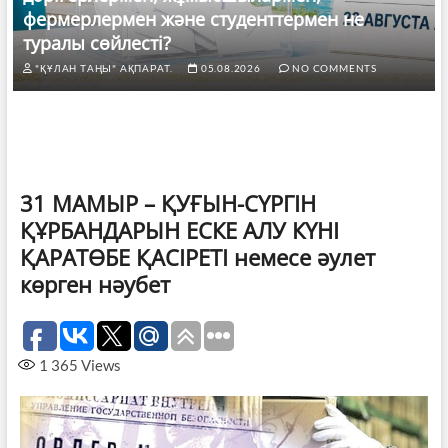
фермерлермен және студенттермен не
туралы сөйлесті?
"ҚҰЛАН ТАҢЫ" АҚПАРАТ.
05.08.2026
NO COMMENTS
31 МАМЫР – ҚУҒЫН-СҮРГІН
ҚҰРБАНДАРЫН ЕСКЕ АЛУ КҮНІ
ҚАРАТӨБЕ ҚАСІРЕТІ немесе әулет
көрген нәубет
1 365
Views