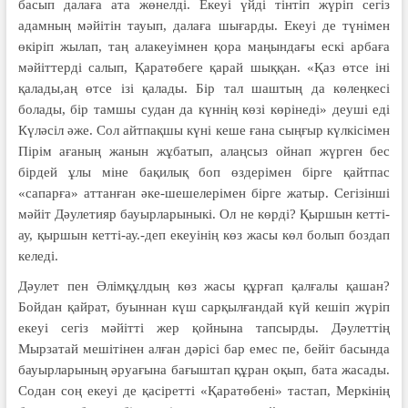
басып далаға ата жөнелді. Екеуі үйді тінтіп жүріп сегіз
адамның мәйітін тауып, далаға шығарды. Екеуі де түнімен
өкіріп жылап, таң алакеуімнен қора маңындағы ескі арбаға
мәйіттерді салып, Қаратөбеге қарай шыққан. «Қаз өтсе іні
қалады,аң өтсе ізі қалады. Бір тал шаштың да көлеңкесі
болады, бір тамшы судан да күннің көзі көрінеді» деуші еді
Күләсіл әже. Сол айтпақшы күні кеше ғана сыңғыр күлкісімен
Пірім ағаның жанын жұбатып, алаңсыз ойнап жүрген бес
бірдей ұлы міне бақилық боп өздерімен бірге қайтпас
«сапарға» аттанған әке-шешелерімен бірге жатыр. Сегізінші
мәйіт Дәулетияр бауырларыныкі. Ол не көрді? Қыршын кетті-
ау, қыршын кетті-ау.-деп екеуінің көз жасы көл болып боздап
келеді.
Дәулет пен Әлімқұлдың көз жасы құрғап қалғалы қашан?
Бойдан қайрат, буыннан күш сарқылғандай күй кешіп жүріп
екеуі сегіз мәйітті жер қойнына тапсырды. Дәулеттің
Мырзатай мешітінен алған дәрісі бар емес пе, бейіт басында
бауырларының әруағына бағыштап құран оқып, бата жасады.
Содан соң екеуі де қасіретті «Қаратөбені» тастап, Меркінің