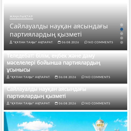
ЖАҢАЛЫҚТАР
Сайлауалды науқан аясындағы
партиялардың қызметі
"ҚҰЛАН ТАҢЫ" АҚПАРАТ.
06.08.2026
NO COMMENTS
Теледебат: білім, еңбек және даму
мәселелері бойынша партиялардың
ұсынысы
"ҚҰЛАН ТАҢЫ" АҚПАРАТ.
06.08.2026
NO COMMENTS
Сайлауалды науқан аясындағы
партиялардың қызметі
"ҚҰЛАН ТАҢЫ" АҚПАРАТ.
06.08.2026
NO COMMENTS