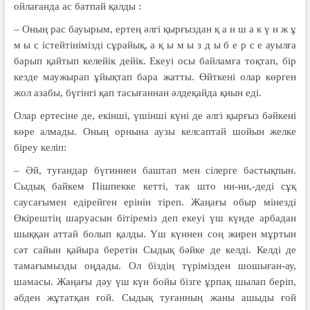
ойлағанда ас батпай қалды :
– Оның рас бауырым, ертең әлгі қырғыздан қ а н ш а к ү н ж ұ
м ы с істейтінімізді сұрайық, а қ ы м ы з д ы б е р с е ауылға
барып қайтып келейік дейік. Екеуі осы байламға тоқтап, бір
кезде маужырап ұйықтап бара жатты. Өйткені олар көрген
жол азабы, бүгінгі қап тасығаннан әлдеқайда қиын еді.
Олар ертесіне де, екінші, үшінші күні де әлгі қырғыз бәйкені
көре алмады. Оның орнына аузы келсаптай шойын желке
біреу келіп:
– Әй, туғандар бүгиннен баштап мен сілерге бастықпын.
Сыдық байкем Пішпекке кетті, так што ни-ни,-деді сұқ
саусағымен едірейген ерінін тіреп. Жаңағы обыр мінезді
Өкірештің шаруасын бітіреміз деп екеуі үш күнде арбадан
шыққан аттай болып қалды. Үш күннен соң жирен мұртын
сәт сайын қайыра беретін Сыдық бәйке де келді. Келді де
тамағымызды оңдады. Ол біздің түрімізден шошыған-ау,
шамасы. Жаңағы дәу үш күн бойы бізге ұрпақ шылап беріп,
әбден жұтатқан ғой. Сыдық туғанның жаны ашыды ғой