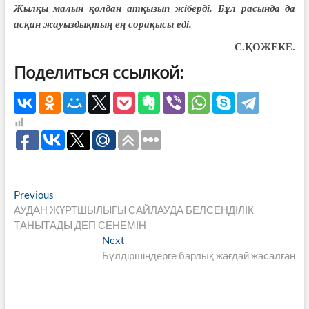
Жылқы малын қолдан атқызып жіберді. Бұл расында да
асқан жауыздықтың ең сорақысы еді.
С.ҚОЖЕКЕ.
Поделиться ссылкой:
Навигация
Previous
Previous
post:
АУДАН ЖҰРТШЫЛЫҒЫ САЙЛАУДА БЕЛСЕНДІЛІК
по
ТАНЫТАДЫ ДЕП СЕНЕМІН
записям
Next
Next
post:
Бүлдіршіндерге барлық жағдай жасалған