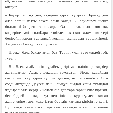
«Қозының шыңырауындағы» жылғаға да келіп жетті-ау,
әйтеуір.
– Бауыр…е…м,- деп, өздеріне қарсы жүгірген Пірімқұлдан
олар алғаш қатты секем алып қалды. «Біреу-міреу шейіт
болған ба?» деп те ойлады. Олай ойламасына қоя ма,
көздеріне әлі сол«Қара төбеде» жатқан адам өліктері
бедірейіп қарап тұрғандай көрініп, жандарын түршіктіреді.
Алдымен Әлімқұл жөн сұрасты:
– Піреке, бала-бақыр аман ба? Түрің түлен түрткендей ғой,
түге…
– Әй, Әлекем-ай, несін сұрайсың тірі мен өлінің ар жақ бер
жағындамыз. Азық әлдеқашан таусылған. Бірақ, құдайдың
көзі бізге түзу қарап тұр ма деймін, әзірге аманбыз. Осы
сөзді айтқанда Дәулет пен Әлімқұл анадан жаңа туғандай
жадырап сала берді. Әкелген бір қап тарыларын үйге кіргізіп,
бес бірдей ашыққан ұл мен інісіне, құр сүлдесі қалған
жеңгелеріне тары көже істеп берудің қамына кірісіп те кетті.
Бұл күнді екеуі бауырларының жанында өткізіп, ертеңіне