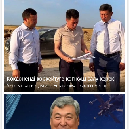
Көкдөненді көркейтуге көп күш салу керек
"ҚҰЛАН ТАҢЫ" АҚПАРАТ.
07.08.2026
NO COMMENTS