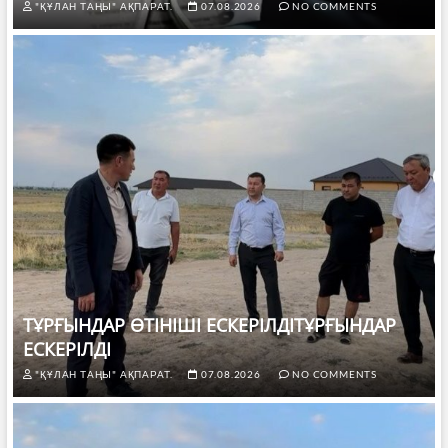
"ҚҰЛАН ТАҢЫ" АҚПАРАТ.
07.08.2026
NO COMMENTS
ТҰРҒЫНДАР ӨТІНІШІ ЕСКЕРІЛДІТҰРҒЫНДАР
ЕСКЕРІЛДІ
"ҚҰЛАН ТАҢЫ" АҚПАРАТ.
07.08.2026
NO COMMENTS