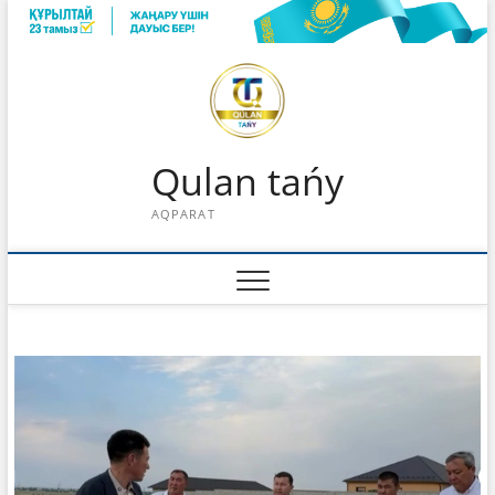
Skip
to
content
Qulan tańy
AQPARAT