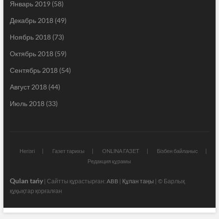
Январь 2019
(58)
Декабрь 2018
(49)
Ноябрь 2018
(73)
Октябрь 2018
(59)
Сентябрь 2018
(54)
Август 2018
(44)
Июль 2018
(33)
Негізгі
Газет тарихы
ONLINA ГАЗЕТ
Бізбен байланыс
Редакция құрамы
Qulan tańy
| Сайтты құрастырған:
ABB
|
Құлан таңы
| © Барлық
құқықтар қорғалған