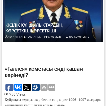
КІСІЛІК ҚҰНДЫЛЫҚТАРДЫҢ
КӨРСЕТКІШІКӨРСЕТКІШІ
"ҚҰЛАН ТАҢЫ" АҚПАРАТ.
07.08.2026
NO COMMENTS
«Галлея» кометасы енді қашан
көрінеді?
958
Views
Құйрықты жұлдыз жер бетіне соңғы рет 1996 -1997 жылдары
көрінгендігі көпшіліктің есінде шығар?