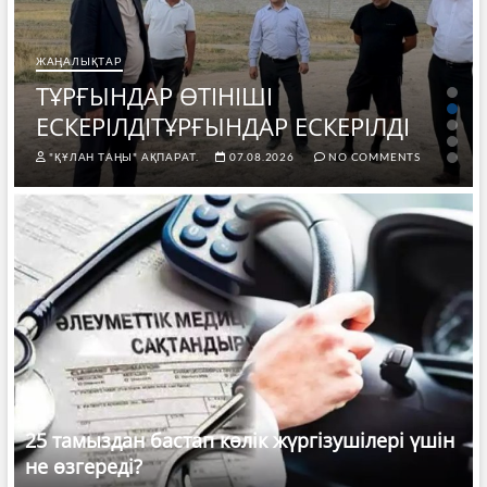
ЖАҢАЛЫҚТАР
ТҰРҒЫНДАР ӨТІНІШІ
ЕСКЕРІЛДІТҰРҒЫНДАР ЕСКЕРІЛДІ
"ҚҰЛАН ТАҢЫ" АҚПАРАТ.
07.08.2026
NO COMMENTS
25 тамыздан бастап көлік жүргізушілері үшін
не өзгереді?