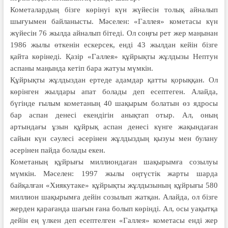
Кометалардың бізге көрінуі күн жүйесін толық айналып
шығуымен байланысты. Мәселен: «Галлея» кометасы күн
жүйесін 76 жылда айналып бітеді. Ол соңғы рет жер маңынан
1986 жылы өткенін ескерсек, енді 43 жылдан кейін бізге
қайта көрінеді. Қазір «Галлея» құйрықты жұлдызы Нептун
аспаны маңында кетіп бара жатуы мүмкін.
Құйрықты жұлдыздан ертеде адамдар қатты қорыққан. Ол
көрінген жылдары апат болады деп есептеген. Алайда,
бүгінде ғылым кометаның 40 шақырым болатын өз ядросы
бар аспан денесі екендігін анықтап отыр. Ал, оның
артындағы ұзын құйрық аспан денесі күнге жақындаған
сайын күн сәулесі әсерінен жұлдыздың қызуы мен булану
әсерінен пайда болады екен.
Кометаның құйрығы миллиондаған шақырымға созылуы
мүмкін. Мәселен: 1997 жылы оңтүстік жарты шарда
байқалған «Хиякутаке» құйрықты жұлдызының құйрығы 580
миллион шақырымға дейін созылып жатқан. Алайда, ол бізге
жерден қарағанда шағын ғана болып көрінді. Ал, осы уақытқа
дейін ең үлкен деп есептелген «Галлея» кометасы енді жер