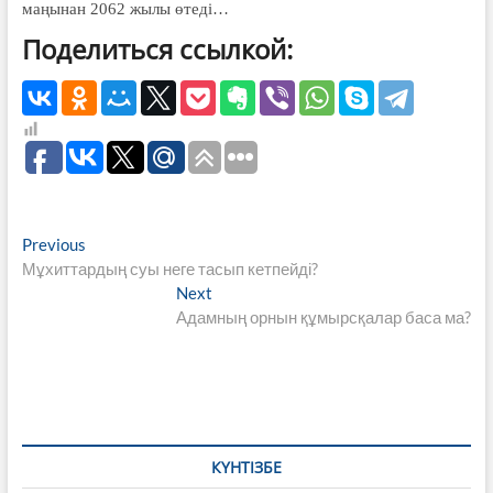
маңынан 2062 жылы өтеді…
Поделиться ссылкой:
Навигация
Previous
Previous
post:
Мұхиттардың суы неге тасып кетпейді?
по
Next
Next
записям
post:
Адамның орнын құмырсқалар баса ма?
КҮНТІЗБЕ