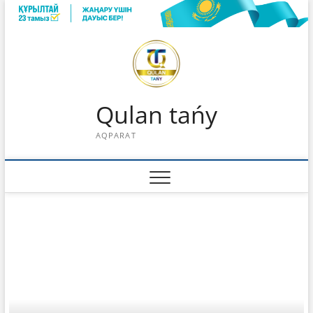
Skip
to
content
Qulan tańy
AQPARAT