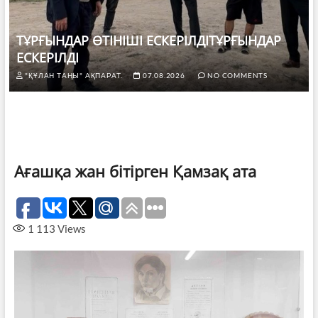
ТҰРҒЫНДАР ӨТІНІШІ ЕСКЕРІЛДІТҰРҒЫНДАР
ЕСКЕРІЛДІ
"ҚҰЛАН ТАҢЫ" АҚПАРАТ.
07.08.2026
NO COMMENTS
Ағашқа жан бітірген Қамзақ ата
1 113
Views