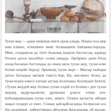
Туған жер — адам өмірінде киелі орын алады. Нақты осы жер
оны елімен, өткенімен және болашақпен байланыстырады.
Міне, сондықтан да тіпті балалық шақтан бастап-ақ, адамда
Отанға деген махаббат сезімі оянады. Әрбіріміз үшін Отан
ошақ басынан басталады да оның аясы туған жер, туған өлке
болып кеңейе береді. Әркімнің туған жері – Мысыр шаһары
деген бағзыдан жеткен тәмсіл бар. Иә, кім-кімге болса да
туып-өскен өлкесі өзгеше ыстық болатыны бесенеден белгілі.
«Туған жердей жер болмас,туған елдей ел болмас» деп туған
жердің қадір-қасиетін ұрпағына ұлағат еткен ата-
бабаларымыздың туған елге, жерге, Отанға қатысты айт­қан
нақыл сөздері аз емес. Соның қай-қайсысында болмасын аса
бір дәл­дікпен, дәйектілікпен айтылған фәлсапалық ой жатыр.