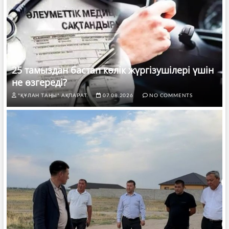
25 тамыздан бастап көлік жүргізушілері үшін
не өзгереді?
"ҚҰЛАН ТАҢЫ" АҚПАРАТ.
07.08.2026
NO COMMENTS