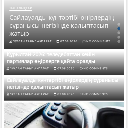
ЖАҢАЛЫҚТАР
Сайлауалды күнтәртібі өңірлердің
сұранысы негізінде қалыптасып
жатыр
"ҚҰЛАН ТАҢЫ" АҚПАРАТ.
07.08.2026
NO COMMENTS
Құрылтай-2026: теледебаттан кейін
партиялар өңірлерге қайта оралды
"ҚҰЛАН ТАҢЫ" АҚПАРАТ.
07.08.2026
NO COMMENTS
Сайлауалды күнтәртібі өңірлердің сұранысы
негізінде қалыптасып жатыр
"ҚҰЛАН ТАҢЫ" АҚПАРАТ.
07.08.2026
NO COMMENTS