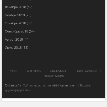
Декабрь 2018
(49)
Ноябрь 2018
(73)
Октябрь 2018
(59)
Сентябрь 2018
(54)
Август 2018
(44)
Июль 2018
(33)
Негізгі
Газет тарихы
ONLINA ГАЗЕТ
Бізбен байланыс
Редакция құрамы
Qulan tańy
| Сайтты құрастырған:
ABB
|
Құлан таңы
| © Барлық
құқықтар қорғалған