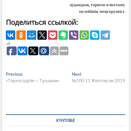
аудандық тарихи-өлкетану
музейінің меңгерушісі.
Поделиться ссылкой:
Навигация
Previous
Next
Previous
Next
post:
post:
«Тәуелсіздігім — Тұғырым»
№100 13 Желтоқсан 2019
по
записям
КҮНТІЗБЕ