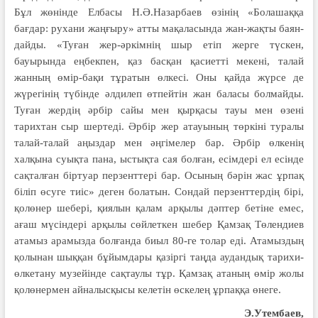
Бұл жөнінде Елбасы Н.Ә.Назарбаев өзінің «Болашаққа
бағдар: рухани жаңғыру» атты мақаласында жан-жақты баян­
дайды. «Туған жер-әркімнің шыр етіп жерге түскен,
бауырында еңбекпен, қаз басқан қасиетті мекені, талай
жанның өмір-бақи тұратын өлкесі. Оны қайда жүрсе де
жүрегінің түбінде әлдилеп өтпейтін жан баласы болмайды.
Туған жердің әрбір сайы мен қырқасы тауы мен өзені
тарихтан сыр шертеді. Әрбір жер атауының төркіні туралы
талай-талай аңыздар мен әңгімелер бар. Әрбір өлкенің
халқына суықта пана, ыстықта сая болған, есімдері ел есінде
сақталған біртуар перзенттері бар. Осының бәрін жас ұрпақ
біліп өсуге тиіс» деген бо­латын. Сондай перзенттердің бірі,
қол­өнер шебері, қиялын қалам арқы­лы дәптер бетіне емес,
ағаш мүсіндері арқылы сөйлеткен шебер Қамзақ Төлендиев
атамыз арамызда болғанда биыл 80-ге толар еді. Атамыздың
қо­лынан шыққан бұйымдары қазіргі таң­да аудандық тарихи-
өлкетану му­зейінде сақтаулы тұр. Қамзақ атаның өмір жолы
қолөнермен айналысқысы келетін өскелең ұрпаққа өнеге.
Э.Утембаев,