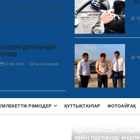
25
иялар өңірлерге қайта оралды
і Қазақстан үшін» мобильді
"Қ
а керуеннің бағыты Ұзынкөл,
І ЕСКЕРІЛДІТҰРҒЫНДАР
КЕРІЛДІ
"Қ
07.08.2026
No Comments
ЕМЛЕКЕТТІК РӘМІЗДЕР
ҚҰТТЫҚТАУЛАР
ФОТОАЙҒАҚ
Құрылтай-2026: теледе
кейін партиялар өңірле