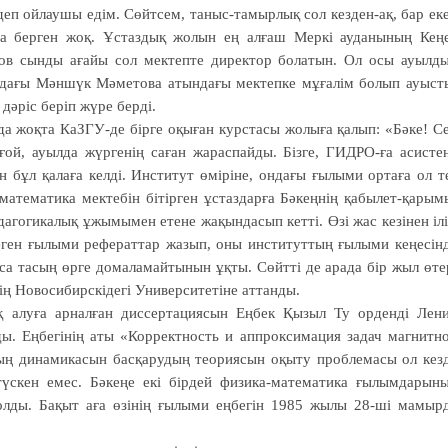
 деп ойлаушы едім. Сөйтсем, таныс-тамырлық сол кезден-ақ, бар ек
ара берген жоқ. Ұстаздық жолын ең алғаш Меркі ауданының Кең
нов сынды ағайы сол мектепте директор болатын. Ол осы ауылд
тьядағы Мәншүк Мәметова атындағы мектепке мұғалім болып ауыст
дәріс беріп жүре берді.
да жоқта КаЗГУ-де бірге оқыған курстасы жолыға қалып: «Бәке! С
й, ауылда жүргенің саған жараспайды. Бізге, ГИДРО-ға асисте
 бұл қалаға келді. Институт өміріне, ондағы ғылыми ортаға ол т
атематика мектебін бітірген ұстаздарға Бәкеңнің қабылет-қарым
едагогикалық ұжымымен етене жақындасып кетті. Өзі жас кезінен іл
теген ғылыми рефераттар жазып, оны институттың ғылыми кеңесін
са тасың өрге домаламайтынын ұқты. Сөйтті де арада бір жыл өте
дің Новосибирскідегі Университетіне аттанды.
 алуға арналған диссертациясын Еңбек Қызыл Ту орденді Лен
. Еңбегінің аты «Корректность и аппроксимация задач магнитн
здың динамикасын басқарудың теориясын оқыту проблемасы ол кез
н түскен емес. Бәкеңе екі бірдей физика-математика ғылымдарын
олды. Бақыт аға өзінің ғылыми еңбегін 1985 жылы 28-ші мамыр