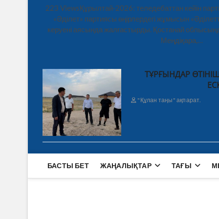
223 ViewsҚұрылтай-2026: теледебаттан кейін парт
«Әділет» партиясы өңірлердегі жұмысын «Әділетт
керуені аясында жалғастырды. Қостанай облысынд
Меңдіқара,…
ТҰРҒЫНДАР ӨТІНІШ
ЕС
"Құлан таңы" ақпарат.
БАСТЫ БЕТ
ЖАҢАЛЫҚТАР
ТАҒЫ
М