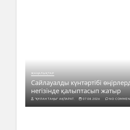
ЖАҢАЛЫҚТАР
ар
Сайлауалды күнтәртібі өңірлер
негізінде қалыптасып жатыр
"ҚҰЛАН ТАҢЫ" АҚПАРАТ.
07.08.2026
NO COMMEN