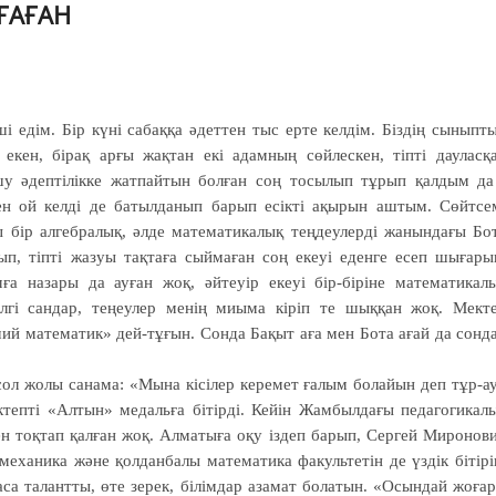
ҒАҒАН
 едім. Бір күні сабаққа әдеттен тыс ерте келдім. Біздің сыныпт
кен, бірақ арғы жақтан екі адамның сөйлескен, тіпті дауласқ
ашу әдептілікке жатпайтын болған соң тосылып тұрып қалдым да
ен ой келді де батылданып барып есікті ақырын аштым. Сөйтсе
бір алгебралық, әлде математикалық теңдеулерді жанындағы Бо
п, тіпті жазуы тақтаға сыймаған соң екеуі еденге есеп шығары
а назары да ауған жоқ, әйтеуір екеуі бір-біріне математикал
лгі сандар, теңеулер менің миыма кіріп те шыққан жоқ. Мект
ий математик» дей-тұғын. Сонда Бақыт аға мен Бота ағай да сонд
сол жолы санама: «Мына кісілер керемет ғалым болайын деп тұр-а
ктепті «Алтын» медальға бітірді. Кейін Жамбылдағы педагогикал
н тоқтап қалған жоқ. Алматыға оқу іздеп барып, Сергей Миронов
еханика және қолданбалы математика факультетін де үздік бітірі
аса талантты, өте зерек, білімдар азамат болатын. «Осындай жоға