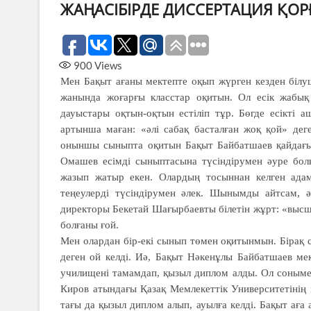
ЖАҢАСІБІРДЕ ДИССЕРТАЦИЯ ҚОР
900
Views
Мен Бақыт ағаны мектепте оқып жүрген кезден білуші
жанында жоғарғы класстар оқитын. Ол есік жабық е
дауыстары оқтын-оқтын естіліп тұр. Бөгде есікті 
артынша маған: «әлі сабақ басталған жоқ қой» дег
оныншы сыныпта оқитын Бақыт Байбатшаев қайдағы 
Омашев есімді сыныптасына түсіндірумен әуре болы
жазып жатыр екен. Олардың тосыннан келген адамғ
теңеулерді түсіндірумен әлек. Шынымды айтсам, ә
директоры Бекетай Шағырбаевты білетін жұрт: «высш
болғаны ғой.
Мен олардан бір-екі сынып төмен оқитынмын. Бірақ 
деген ой келді. Иә, Бақыт Нәкенұлы Байбатшаев ме
училищені тамамдап, қызыл диплом алды. Ол соныме
Киров атындағы Қазақ Мемлекеттік Университетінің м
тағы да қызыл диплом алып, ауылға келді. Бақыт аға 