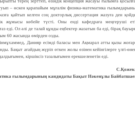
ырыпты терең зерттеп, өзіндік концепция жасауы ғылымға қосылғ
туып – өскен қарапайым мұғалім физика-математика ғылымдарын
азға қайтып келген соң докторлық диссертация жазуға ден қойд
ттік жұмысы көбейе түсті. Оны енді кафедраға меңгеруші ет
аз еді. Ол әлі де талай құнды еңбектер жазатын ба еді, бірақ бауыр
лым 60 жасында өмірден озды.
Дінмұхаммед, Данияр есімді баласы мен Ақмарал атты қызы жоға
анды. Бақыт ағайдың жүріп өткен жолы өзінен кейінгілерге үлгі-өне
далдығымен, кіршіксіз тазалығымен ерекшеленетін еді.
С.Қожек
матика ғылымдарының кандидаты Бақыт Нәкенұлы Байбатшае