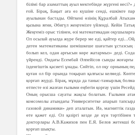
білімі бар азаматтың ауыл мектебінде жүргені несі?»
ғой. Бірақ, Бақыт аға өз күшіне сенді, ешкімге п
ауылынан бастады. Өйткені өзінің Құралбай Атыха
қызына яғни, Әбигүл жеңгемізге үйленді. Кейін Та
Жеңгеміз орыс тілінен, өзі математикадан оқушыларға 
Ол осылай ауылда жүре берер ме еді, қайтер еді…Ой
деген математиканы шемішкеше шағатын ұстазсың ғо
болып кел, одан арғысын көре жатармыз» деді. Содан
үйренді. Ондағы Есембай Әлпейісов сынды жоғарғы м
ізденгіштік қасиеті ұнады. Сөйтіп, ол оқу орнының п
қуған ол бір орында тоқырап қалғысы келмеді. Көп
қорғап жүрді. Бірақ, мұнда да таныс-тамырлық болма
өтпесте өзі жазған ғылыми еңбегін қорғау үшін Ресей
Оның орысша сауаты жақсы болатын. Ғылыми атақ
комсомолы атындағы Университетке апарып тапсырды
газовой динамики» деп аталатын. Иә, магниттік га
өте қажет еді. Ол қазіргі кезде де күн тәртібіне
докторлары А.В.Кажихов пен Е.Я. Белов жетекші б
қорғап шықты.