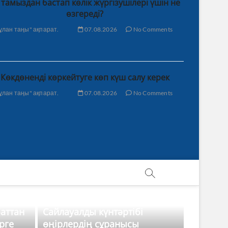
 тамыздан бастап көлік жүргізушілері үшін не
өзгереді?
ұлан таңы" ақпарат.
07.08.2026
No Comments
Көкдөненді көркейтуге көп күш салу керек
ұлан таңы" ақпарат.
07.08.2026
No Comments
баттан
Сайлауалды күнтәртібі
рге
өңірлердің сұранысы