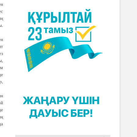
ен
ес
ың
ы.
ен
нт
ез
ы,
ім
де
р,
ин
ой
де
ың
да