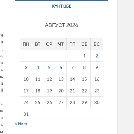
КҮНТІЗБЕ
АВГУСТ 2026
ың
ан
ПН
ВТ
СР
ЧТ
ПТ
СБ
ВС
 ,
1
2
м,
та
3
4
5
6
7
8
9
п,
ық
10
11
12
13
14
15
16
еп
ай
17
18
19
20
21
22
23
24
25
26
27
28
29
30
у»
ық
31
ич
« Июл
п,
ры