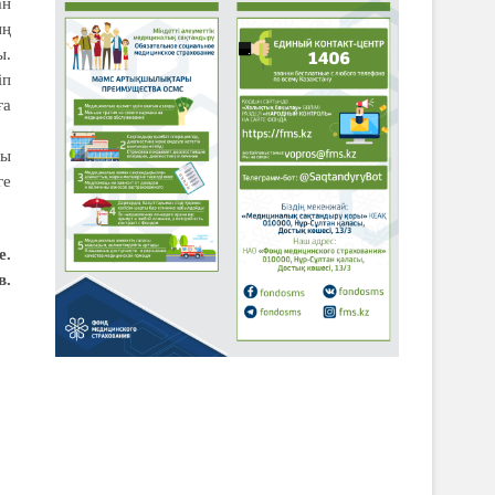
ан
ың
ы.
іп
ға
ры
ге
е.
в.