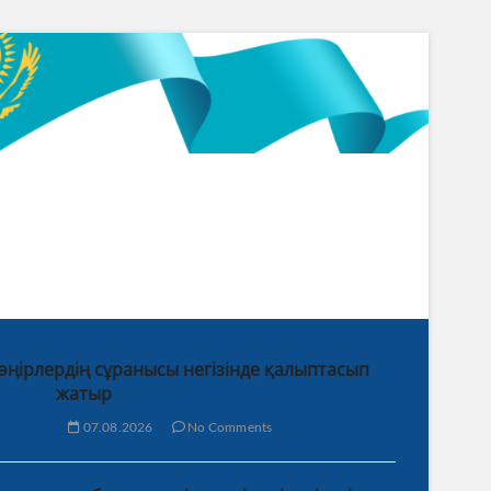
 өңірлердің сұранысы негізінде қалыптасып
жатыр
07.08.2026
No Comments