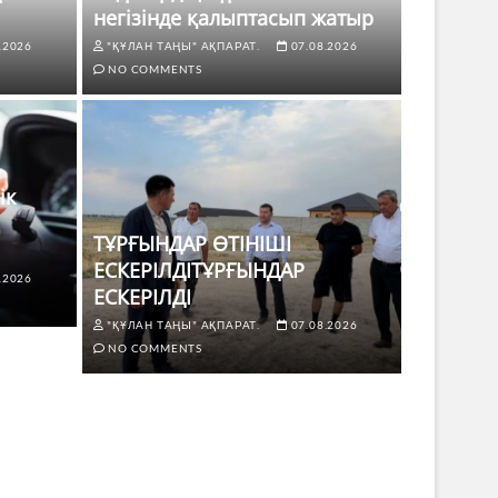
негізінде қалыптасып жатыр
.2026
"ҚҰЛАН ТАҢЫ" АҚПАРАТ.
07.08.2026
NO COMMENTS
ік
ТҰРҒЫНДАР ӨТІНІШІ
ЕСКЕРІЛДІТҰРҒЫНДАР
.2026
ЖАҢАЛЫҚТ
ЕСКЕРІЛДІ
 көлік жүргізушілері үшін не
ТҰРҒЫ
"ҚҰЛАН ТАҢЫ" АҚПАРАТ.
07.08.2026
ЕСКЕР
NO COMMENTS
8.2026
NO COMMENTS
"ҚҰЛАН Т