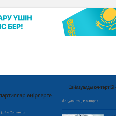
Сайлауалды күнтәртібі
 партиялар өңірлерге
"Құлан таңы" ақпарат.
No Comments