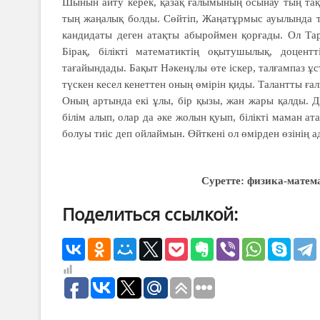
Шынын айту керек, қазақ ғалымының осынау тың тақ
тың жаңалық болды. Сөйтіп, Жаңатұрмыс ауылында 
кандидаты деген атақты абыроймен қорғады. Ол Тар
Бірақ, білікті математиктің оқытушылық, доцен
тағайындады. Бақыт Нәкенұлы өте іскер, талғампаз ұст
түскен кесел кенеттен оның өмірін қиды. Талантты ға
Оның артында екі ұлы, бір қызы, жан жары қалды. 
білім алып, олар да әке жолын қуып, білікті маман ат
болуы тиіс деп ойлаймын. Өйткені ол өмірден өзінің а
Суретте: физика-мате
Поделиться ссылкой: