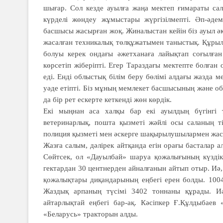
шығар. Сол кезде ауылға жаңа мектеп ғимараты сал
күрделі жөндеу жұмыстары жүргізілмепті. Әп-әде
басшысы жа­сырған жоқ. Жиналыстан кейін біз ауыл 
жасалған техникалық төлқұжатымен таныстық. Құрыл
болуы керек ондағы әжетханаға лайықтап соғылған
көрсетіп жіберіпті. Егер Тараздағы мектепте болған
еді. Енді облыстық білім беру бөлімі алдағы жазда 
уәде етіпті. Біз мұның мемлекет басшысының және обл
да бір рет ескерте кеткенді жөн көрдік.
Екі мыңнан аса халқы бар екі ауыл­дың бүгінгі ты
ветеринарлық, пошта қызметі жәйлі осы саланың тіз
полиция қызметі мен әскерге шақырылушылармен жас
Жазға салым, дәлірек айтқанда егін орағы басталар 
Сөйтсек, ол «Дауылбай» шаруа қожалығының күздік б
гектардан 30 цент­нерден айналғанын айтып отыр. Иә,
қожа­лықтары диқандарының еңбегі ерен болды. 1004
Жаздық арпаның түсімі 3402 тоннаны құрады. И
айтарлықтай еңбегі бар-ақ. Кәсіп­кер Ғ.Құлдыбае
«Беларусь» тракторын алды.