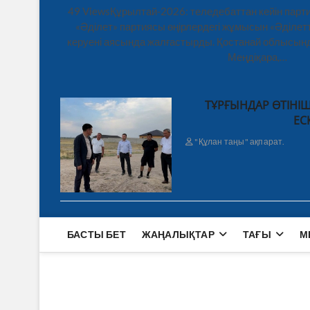
49 ViewsҚұрылтай-2026: теледебаттан кейін парти
«Әділет» партиясы өңірлердегі жұмысын «Әділетт
керуені аясында жалғастырды. Қостанай облысынд
Меңдіқара,…
ТҰРҒЫНДАР ӨТІНІШ
ЕС
"Құлан таңы" ақпарат.
БАСТЫ БЕТ
ЖАҢАЛЫҚТАР
ТАҒЫ
М