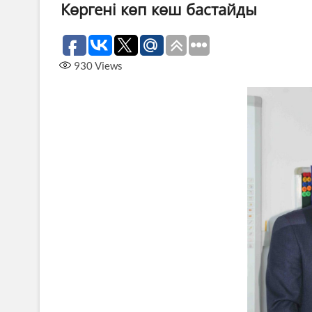
Көргені көп көш бастайды
930
Views