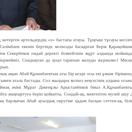
өтерген артельдердің «о» бастағы атауы. Тұң­ғыш тұсауы кесілг
әлім­баев екенін бертінде колхозды бас­қарған Берік Қарақойши
бек Секербеков ондай деректі білмейтінін жұрт алдында мойынд
бермейміз. Сондықтан да ауыл тарихын жазуды журналист Мәск
ұрып.
иық ақын Абай Құнанбаевтың аты бір кезде осы екі ұжым біріккен
 атымен атала бастады. Сол жылдары колхоз кеңсесінің алдына осын
Аймақ әкімі Мұрат Дәкенұлы Арыстанбеков биыл А.Құнанбаевт
айта жаңғыртуға беріп қойыпты. Сондай-ақ, мектептен музей ашу 
 барлығын Абай ауылдық округіне қадам басқан сәттен-ақ, білі