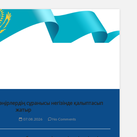
 өңірлердің сұранысы негізінде қалыптасып
жатыр
07.08.2026
No Comments