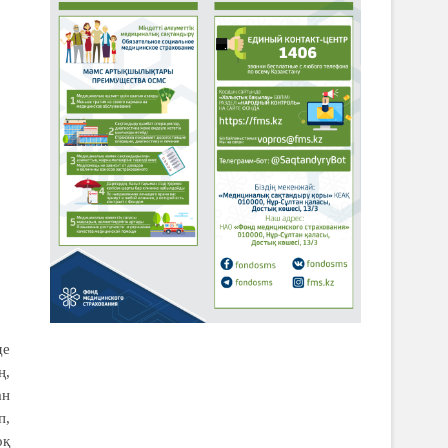
де
ң,
ан
п,
оқ