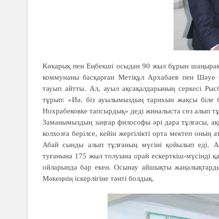
Көкарық пен Еңбекші осыдан 90 жыл бұрын шаңырақ к
коммунаны бас­қарған Метіқұл Архабаев пен Шәуе С
тауып айтты. Ал, ауыл ақсақалдарының серкесі Рыс
тұрып: «Иә, біз ауылымыздың тарихын жақсы біле 
Нохрабековке тапсырдық» деді жиналыста сөз алып т
Заманымыздың заңғар философы әрі дара тұлғасы, ақ
колхозға берілсе, кейін жергілікті орта мектеп оның
Абай сынды алып тұлғаның мүсіні қойылып еді. 
туғанына 175 жыл толуына орай ескерт­кіш-мүсінді қ
ойларында бар екен. Осынау айшықты жаңалықтардың
Мәкеңнің іскерлігіне тәнті болдық.