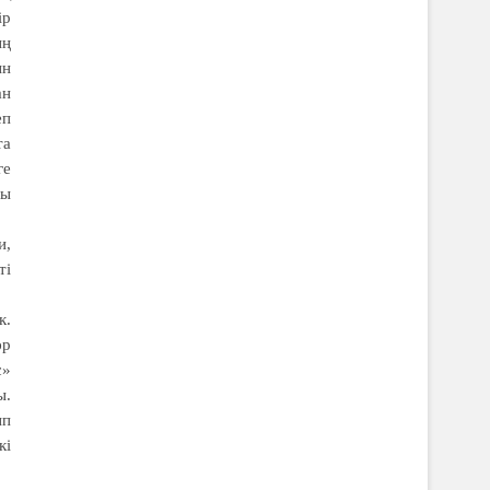
ір
ың
ын
ан
еп
та
ге
ғы
и,
ті
к.
әр
с»
ы.
ып
кі