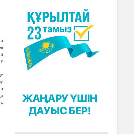
ен
ев
ап
еу
де
ау
ың
да
п,