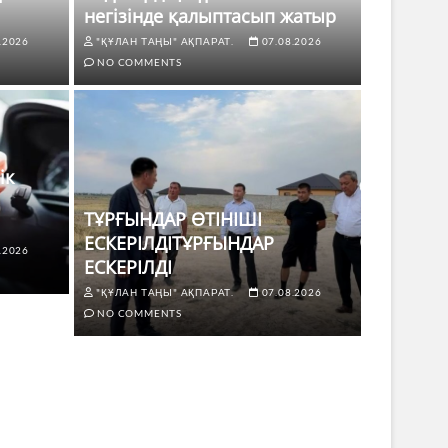
негізінде қалыптасып жатыр
.2026
"ҚҰЛАН ТАҢЫ" АҚПАРАТ.
07.08.2026
NO COMMENTS
ік
ТҰРҒЫНДАР ӨТІНІШІ
ЕСКЕРІЛДІТҰРҒЫНДАР
.2026
ЖАҢАЛЫҚТ
ЕСКЕРІЛДІ
 көлік жүргізушілері үшін не
ТҰРҒЫ
"ҚҰЛАН ТАҢЫ" АҚПАРАТ.
07.08.2026
ЕСКЕР
NO COMMENTS
8.2026
NO COMMENTS
"ҚҰЛАН Т