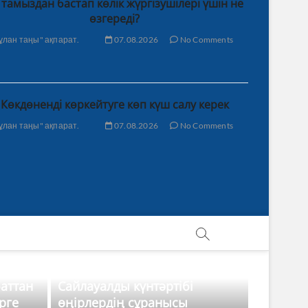
 тамыздан бастап көлік жүргізушілері үшін не
өзгереді?
ұлан таңы" ақпарат.
07.08.2026
No Comments
Көкдөненді көркейтуге көп күш салу керек
ұлан таңы" ақпарат.
07.08.2026
No Comments
баттан
Сайлауалды күнтәртібі
рге
өңірлердің сұранысы