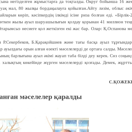
ына негіз­дел­ген жұмыстарға да тоқталды. Округ бойын­ша 16 же
с уақ мал, 80 жылқы бордақылауға қойылған.Айту ләзім, облыс әкі
арын көріп, кәсіпкердің ілкімді ісіне риза болған еді. «Бірлік-
са өткен жылы ауыл шаруашылығын қолдау қорынан 41 миллион тең
тарымсыз несиеге қол жет­кізген екі жас бар. Олар: Қ.Оспанова м
Р.Секербеков, Б.Қара­қойшиев және тағы басқа ауыл тұрғында
р ауылдағы орын алған өзекті мәселелерді де ортаға салды. Мәселе
ының барлығына ауыл әкімі жауап таба білді деу керек. Сөз соңын
і халықтың көкейінде жүрген мәселелерді қозғады. Демек, жұртт
С.ҚОЖЕК
анған мәселелер қаралды