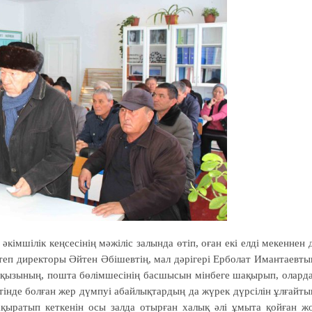
імшілік кеңсе­сінің мәжіліс залында өтіп, оған екі елді мекеннен 
­теп директоры Әйтен Әбішевтің, мал дәрігері Ерболат Имантаевты
гітқызының, пошта бөлім­ше­сінің басшысын мінбеге шақырып, олар­д
інде болған жер дүмпуі абайлықтардың да жүрек дүр­сілін ұлғайты
ы­ратып кеткенін осы залда отырған халық әлі ұмыта қойған ж