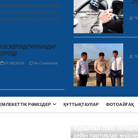
25
ялар өңірлерге қайта оралды
і Қазақстан үшін» мобильді
"Қ
а керуеннің бағыты Ұзынкөл,
І ЕСКЕРІЛДІТҰРҒЫНДАР
КЕРІЛДІ
"Қ
07.08.2026
No Comments
ЕМЛЕКЕТТІК РӘМІЗДЕР
ҚҰТТЫҚТАУЛАР
ФОТОАЙҒАҚ
Құрылтай-2026: теледе
кейін партиялар өңірле