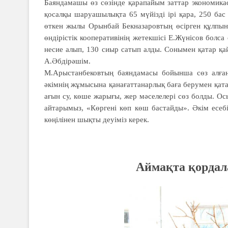
Баяндамашы өз сөзінде қара­пайым заттар экономикас
қосалқы шаруа­шы­лықта 65 мүйізді ірі қара, 250 ба
өткен жылы Орынбай Бекназаровтың өсірген құлпы­найл
өндірістік кооперативінің жетекшісі Е.Жүнісов бол
несие алып, 130 сиыр сатып алды. Сонымен қатар қай
А.Әбдірәшім.
М.Арыстанбековтың баяндамасы бойынша сөз алған 
әкімнің жұмысына қанағат­танарлық баға берумен қата
ағын су, көше жарығы, жер мәселелері сөз болды. Ос
айтарымыз, «Көргені көп көш бастайды». Әкім есеб
көңілінен шықты деуіміз керек.
Аймақта қордал