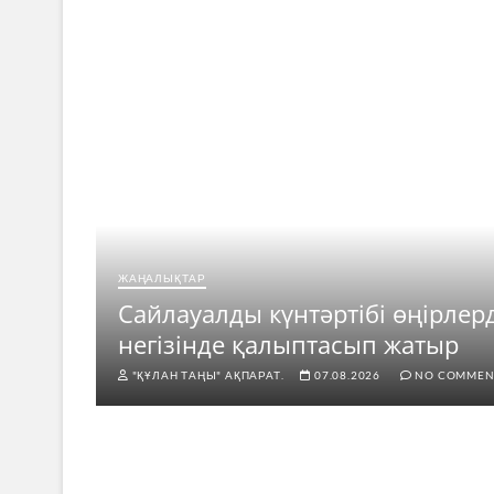
ЖАҢАЛЫҚТАР
ар
Сайлауалды күнтәртібі өңірлер
негізінде қалыптасып жатыр
"ҚҰЛАН ТАҢЫ" АҚПАРАТ.
07.08.2026
NO COMMEN