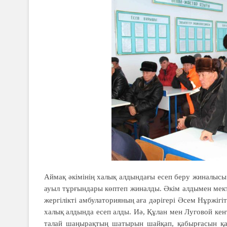
Аймақ әкімінің халық алдындағы есеп беру жиналысы әк
ауыл тұрғындары көп­­теп жиналды. Әкім алдымен мек
жер­гі­лікті амбулаторияның аға дәрі­гері Әсем Нұржі
халық алдында есеп алды. Иә, Құлан мен Луговой кент
талай шаңырақтың шатырын шайқап, қабырғасын қақ