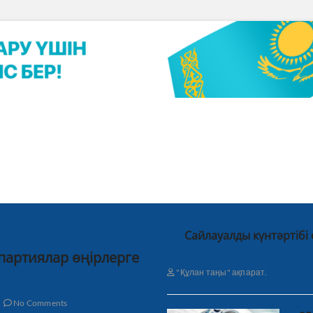
Сайлауалды күнтәртібі
 партиялар өңірлерге
"Құлан таңы" ақпарат.
No Comments