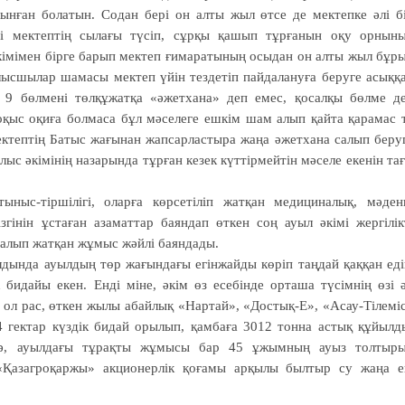
ынған болатын. Содан бері он алты жыл өтсе де мектепке әлі б
мі мектептің сылағы түсіп, сұрқы қашып тұрғанын оқу орнын
әкімімен бірге барып мектеп ғимаратының осыдан он алты жыл бұр
ысшылар шамасы мектеп үйін тездетіп пайдалануға беруге асыққ
 9 бөл­мені төлқұжатқа «әжетхана» деп емес, қосалқы бөлме д
 оқыс оқиға болмаса бұл мәселеге ешкім шам алып қайта қарамас 
мектептің Батыс жағынан жапсарластыра жаңа әжетхана салып беру
ыс әкімінің назарында тұрған кезек күттірмейтін мәселе екенін та
ныс-тіршілігі, оларға көр­сетіліп жатқан медициналық, мә­ден
гінін ұстаған азаматтар баяндап өткен соң ауыл әкімі жергілік
алып жатқан жұмыс жәйлі баяндады.
алдында ауылдың төр жағындағы егінжайды көріп таңдай қаққан еді
идайы екен. Енді міне, әкім өз есебінде ор­таша түсімнің өзі 
 ол рас, өткен жылы абайлық «Нар­тай», «Достық-Е», «Асау-Тілемі
 гектар күздік бидай оры­лып, қамбаға 3012 тонна астық құйылд
ә, ауылдағы тұрақты жұмысы бар 45 ұжымның ауыз тол­тыр
в «Қазагроқаржы» акционерлік қоғамы арқылы былтыр су жаңа е