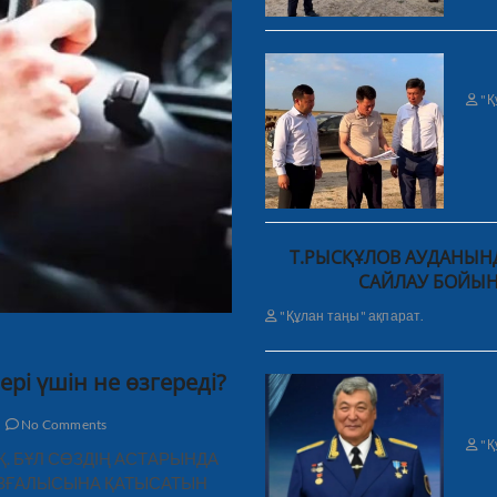
"Қ
Т.РЫСҚҰЛОВ АУДАНЫНД
САЙЛАУ БОЙЫН
"Құлан таңы" ақпарат.
ері үшін не өзгереді?
No Comments
"Қ
ЫҚ. БҰЛ СӨЗДІҢ АСТАРЫНДА
ҚОЗҒАЛЫСЫНА ҚАТЫСАТЫН