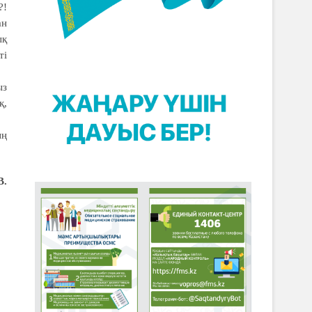
?!
ан
ық
ті
ыз
қ,
ың
В.