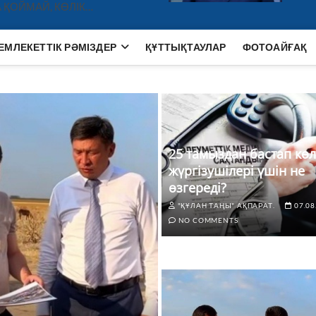
 ҚОЙМАЙ, КӨЛІК…
ЕМЛЕКЕТТІК РӘМІЗДЕР
ҚҰТТЫҚТАУЛАР
ФОТОАЙҒАҚ
25 тамыздан бастап көл
жүргізушілері үшін не
өзгереді?
"ҚҰЛАН ТАҢЫ" АҚПАРАТ.
07.08
NO COMMENTS
ЖАҢАЛЫҚТАР