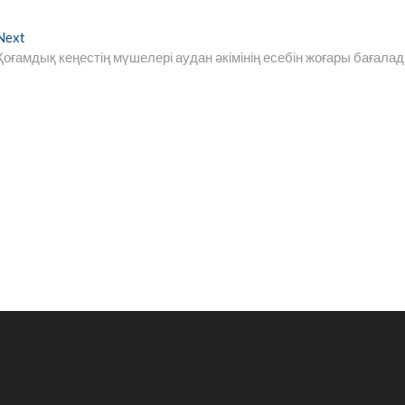
Next
Next
post:
Қоғамдық кеңестің мүшелері аудан әкімінің есебін жоғары бағала