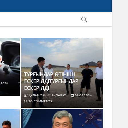
ік
ТҰРҒЫНДАР ӨТІНІШІ
ЕСКЕРІЛДІТҰРҒЫНДАР
.2026
ЕСКЕРІЛДІ
"ҚҰЛАН ТАҢЫ" АҚПАРАТ.
07.08.2026
NO COMMENTS
ЖАҢАЛЫҚТ