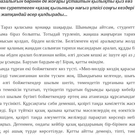
ар тазалығын бәрінен де жоғары ұстайтын қылықты қыз көз
мен суреттеген «қазақ қызының» нағыз үлгісі соңғы кездері
ра жатқандай әсер қалдырады…
Тараз қаласына қонаққа шақырды. Шынымды айтсам, студентт
ныма біраз болыпты. Тотыдай түрленіп, жаңаша жаңғырған тари
сын қолдап, бірден келістім. Белгіленген күні аралықтағы жол
Көне қаланың жаңадан салынған тарихи нысандарын аралап, құдды б
ы әбден аралап болғаннан кейін, әлгі досым кешкі ас ішуге әрі аз 
ы ұсынды. Баруын бардым-ау! Бірақ, қатты өкіндім.
нда тұрған екі бойжеткенге көз түсті. «Мөп-мөлдір көздің қарасы
ілді тамсанғаннан көзім түскен жоқ. Шындығына келгенде, шығ
 әлгі бойжеткендер шылым шегіп, төмендетіп тұрғанына қат
темекісін тұтатып, түтіндетіп тұратын бұрымды қыздар көбейд
і сол шылым бүгінгі бойжеткендер ертең ана атанғанда құрсағында
а түсінікті. Құрсақтағы сәби демекші, қазіргі таңда кәмілеттік жас
ді. Бұл түйткіл қазақ қызына қатысты мәселелердің ең өзектісі
шіден, қазіргі таңда әлеуметтік желілерді парақтап көрсеңіз неб
қпыз. Дегенмен, ондағы кейбір қазақ қыздарының бір-бірімен жа
әрі ашық түрде көрсетілуде. Қатты айтты демеңіз, тіпті, тән