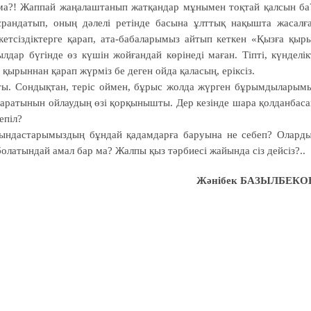
ама?! Жаппай жаңалаштанып жатқандар мұнымен тоқтай қалсын ба
андатып, оның дәлелі ретінде басына ұлттық нақышта жасалғ
кетсіздіктерге қарап, ата-бабаларымыз айтып кеткен «Қызға қыр
дар бүгінде өз күшін жойғандай көрінеді маған. Тіпті, күнделік
 қырыннан қарап жүрміз бе деген ойда қаласың, еріксіз.
сты. Сондықтан, теріс оймен, бұрыс жолда жүрген бұрымдыларым
ғаратынын ойлаудың өзі қорқынышты. Дер кезінде шара қолданбаса
епіл?
рындастарымыздың бұндай қадамдарға баруына не себеп? Олард
 болатындай амал бар ма? Жалпы қыз тәрбиесі жайында сіз дейсіз?..
Жәнібек БАЗЫЛБЕКО