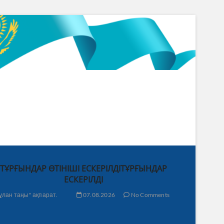
ТҰРҒЫНДАР ӨТІНІШІ ЕСКЕРІЛДІТҰРҒЫНДАР
ЕСКЕРІЛДІ
ұлан таңы" ақпарат.
07.08.2026
No Comments