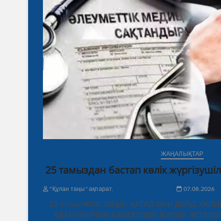
ЖАҢАЛЫҚТАР
25 тамыздан бастап көлік жүргізушіл
"Құлан таңы" ақпарат.
07.08.2026
25 Views«ЖОЛ ЗАҢЫ – ҚАТАЛ ЗАҢ» ДЕЙДІ ХАЛ
АДАМ ӨМІРІНІҢ ҚАУІПСІЗДІГІ ЖАТЫР. ЖОЛ 