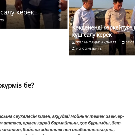
КІСІЛІК ҚҰНДЫЛЫ
салу керек
КӨРСЕТКІШІКӨРСЕ
TS
"ҚҰЛАН ТАҢЫ" АҚПАРАТ.
07.0
Көкдөненді көркейтуге 
күш салу керек
"ҚҰЛАН ТАҢЫ" АҚПАРАТ.
07.08
NO COMMENTS
жүрміз бе?
асына сәукелесін киген, аққудай мойнын төмен иген, ер-
ам аттаса, әрмен қарай бармайтын, қос бұрымды, бет-
ұстанатын, бойына әдептілік пен инабаттылықты,