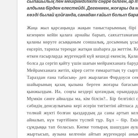
сыпайылық пен мейірімділікті сіңіре білген, 
алдыма бірден елестейді. Дегенмен, жоғары да 
көзді былай қойғанда, санадан ғайып болып ба
Жаңа жыл қарсаңында жақын таныстарымның бірі 
кезеңнен кейін қалаға арнайы барып, саяхаттамаға
қаланы көруге асыққаным соншалық, досымның ұсыны
еңсеріп, тарихы тереңде жатқан шаһарға да жеттім. 
өткен ғасырларда жүргендей күй кешеді екенсің. Қалан
болса да сергіп қайту үшін шағын мейрамханаға баруд
Мейрамханаға жетіп, кірер сәтте ғимараттың ту сырты
Тараздан ғана табасың» деп жырлаған Фирдоуси сек
шайырының қазақ қызына берген жоғары бағасын
қынжылдым. Иә, соңғы кездері қоғамдық орындарда 
Мүмкін сәнге айналды ма, кім білсін?.. Бір белгіліс
сәбидің денсаулығына кері әсерін тигізетіні айтпаса д
толмай жүкті болған қыздардың да саны артып келе
айналып, күн тәртібінен түспей тұр. Бұл – бір. Екін
сұмдыққа тап боласыз. Көпке топырақ шашудан аула
жыртысып, аузына келгенін айтып жүргендері анық 