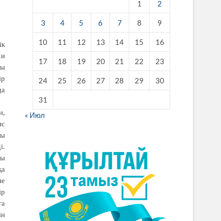
1
2
3
4
5
6
7
8
9
10
11
12
13
14
15
16
ік
хи
17
18
19
20
21
22
23
ды
ір
24
25
26
27
28
29
30
да
31
н,
« Июл
ыс
ты
і.
ғы
қа
не
ір
ға
ін