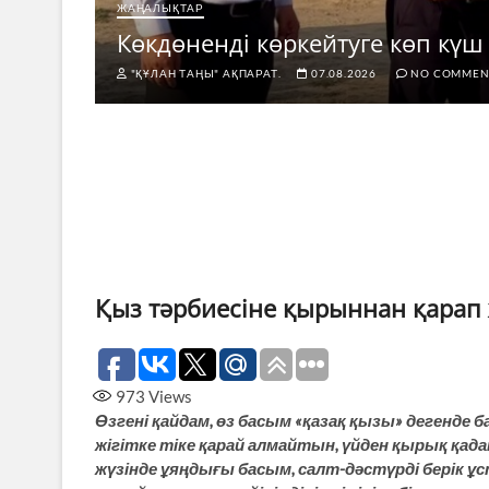
ЖАҢАЛЫҚТАР
Көкдөненді көркейтуге көп күш 
"ҚҰЛАН ТАҢЫ" АҚПАРАТ.
07.08.2026
NO COMMEN
Қыз тәрбиесіне қырыннан қарап 
973
Views
Өзгені қайдам, өз басым «қазақ қызы» дегенде б
жігітке тіке қарай алмайтын, үйден қырық қад
жүзінде ұяңдығы басым, салт-дәстүрді берік 