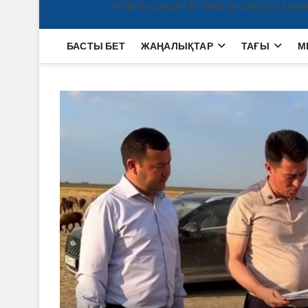
ӘРБІР АЗАМАТ ЕРЕЖЕНІ САҚТАП ҚАНА
БАСТЫ БЕТ
ЖАҢАЛЫҚТАР
ТАҒЫ
М