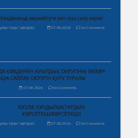
Көкдөненді көркейтуге көп күш салу керек
ұлан таңы" ақпарат.
07.08.2026
No Comments
А КӨКДӨНЕН АУЫЛДЫҚ ОКРУГІНІҢ ӘКІМІН
ША САЙЛАУ ОКРУГІН ҚҰРУ ТУРАЛЫ
07.08.2026
No Comments
КІСІЛІК ҚҰНДЫЛЫҚТАРДЫҢ
КӨРСЕТКІШІКӨРСЕТКІШІ
ұлан таңы" ақпарат.
07.08.2026
No Comments