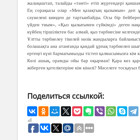
жалаңаштап, талайды «тәнті» етіп жүргендері қанш
Ең сорақысы олар «Мен қазақтың қызымын» деп ұр
сәукелені киюден де тартынбайды. Осы бір бейбере
үйден тиым», «Қыз қылығымен сүйкімді» деген нақыл
күйбең тіршіліктен бас алмай, қыз тәрбиесіне келгенде
Ұлтты тәрбиелеу тікелей нәзік жандыларға байланы
болашақта ана атанғанда қандай ұрпақ тәрбиелеп шы
ертеңгі күні бармағымызды тістеп қалмасымызға кім к
Көзі ашық, орамды ойы бар оқырман! Қара көз қа
жіберген қателіктеріне кім кінәлі? Мәселеге тосқауыл
Поделиться ссылкой: