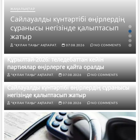
ЖАҢАЛЫҚТАР
Сайлауалды күнтәртібі өңірлердің
сұранысы негізінде қалыптасып
жатыр
"ҚҰЛАН ТАҢЫ" АҚПАРАТ.
07.08.2026
NO COMMENTS
Құрылтай-2026: теледебаттан кейін
партиялар өңірлерге қайта оралды
"ҚҰЛАН ТАҢЫ" АҚПАРАТ.
07.08.2026
NO COMMENTS
Сайлауалды күнтәртібі өңірлердің сұранысы
негізінде қалыптасып жатыр
"ҚҰЛАН ТАҢЫ" АҚПАРАТ.
07.08.2026
NO COMMENTS