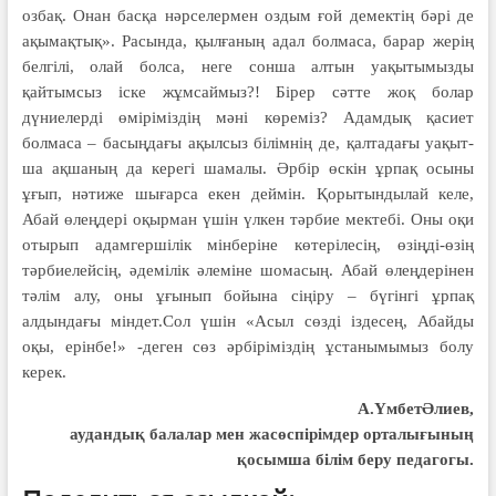
озбақ. Онан басқа нәрселермен оздым ғой демектің бәрі де
ақымақтық». Расын­да, қылғаның адал болмаса, барар же­рің
белгілі, олай болса, неге сонша алтын уақытымызды
қайтымсыз іске жұмсаймыз?! Бірер сәтте жоқ болар
дүниелерді өміріміздің мәні көреміз? Адамдық қасиет
болмаса – басыңдағы ақылсыз білімнің де, қалтадағы уа­қыт­
ша ақшаның да керегі шамалы. Әрбір өскін ұрпақ осыны
ұғып, нәтиже шы­ғарса екен деймін. Қорытындылай келе,
Абай өлеңдері оқырман үшін үл­кен тәрбие мектебі. Оны оқи
отырып адамгершілік мінберіне көтерілесің, өзіңді-өзің
тәрбиелейсің, әдемілік әле­міне шомасың. Абай өлеңдерінен
тәлім алу, оны ұғынып бойына сіңіру – бүгінгі ұрпақ
алдындағы міндет.Сол үшін «Асыл сөзді іздесең, Абайды
оқы, ерінбе!» -деген сөз әрбіріміздің ұстанымымыз болу
керек.
А.ҮмбетӘлиев,
аудандық балалар мен жасөспірімдер орталығының
қосымша білім беру педагогы.