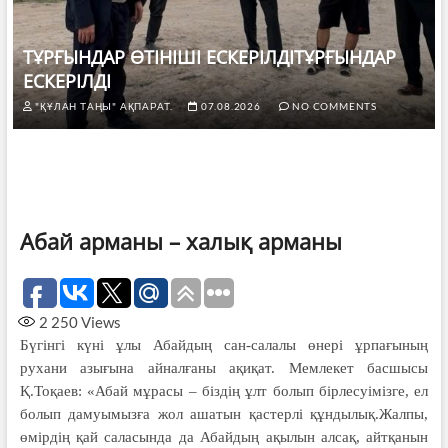
ТҰРҒЫНДАР ӨТІНІШІ ЕСКЕРІЛДІТҰРҒЫНДАР
ЕСКЕРІЛДІ
"ҚҰЛАН ТАҢЫ" АҚПАРАТ.
07.08.2026
NO COMMENTS
Абай арманы – халық арманы
2 250
Views
Бүгінгі күні ұлы Абайдың сан-са­лалы өнері ұрпағының
рухани азы­ғына айналғаны ақиқат. Мемлекет басшысы
Қ.Тоқаев: «Абай мұрасы – біздің ұлт болып бірлесуімізге, ел
болып дамуымызға жол ашатын қас­терлі құндылық.Жалпы,
өмірдің қай саласында да Абайдың ақылын ал­сақ, айтқанын