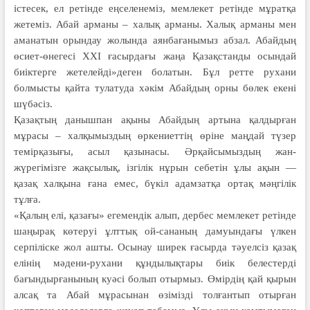
істесек, ел ретінде еңсе­ле­неміз, мемлекет ретінде мұратқа
же­теміз. Абай арманы – халық арманы. Халық арманы мен
аманатын орындау жолында аянбағанымыз абзал. Абай­дың
өсиет-өнегесі ХХІ ғасырдағы жа­ңа Қазақстанды осындай
биіктерге жетелейді»деген болатын. Бұл ретте рухани
болмысты қайта тулатуда хәкім Абайдың орны бөлек екені
шүбәсіз.
Қазақтың данышпан ақыны Абайдың артына қалдырған
мұрасы – хал­қымыздың өркениеттің өріне маңдай тү­зер
темірқазығы, асыл қазынасы. Әрқай­сымыздың жан-
жүрегімізге жақсы­лық, ізгілік нұрын себетін ұлы ақын —
қазақ халқына ғана емес, бүкіл адам­затқа ортақ мәңгілік
тұлға.
«Қалың елі, қазағы» егемендік алып, дербес мемлекет ретінде
шаңырақ кө­те­руі ұлттық ой-сананың дамуындағы үл­кен
серпіліске жол ашты. Осынау ширек ғасырда тәуелсіз қазақ
елінің мәдени-рухани құндылықтары биік белестерді
бағындырғанының куәсі болып отырмыз. Өмірдің қай қы­рын
алсақ та Абай мұрасынан өзі­мізді толғантып отырған