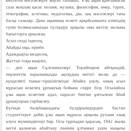
көптеген мәсе­ле­лерге жауап табамыз. Ұлы ақын қам­тымаған
сала жоқтың қасы: поэзия, музыка, философия, өнер, тарих,
этнография, эстетика, педагогика, дін, заң мәселелері тағы
басқа салалар. Дана ақынның өсиеті әрқайсымызға өзіміздің
түпкі болмысымызды тү­сін­діру арқылы оны жетілу жолына
ба­ғыттауға арналған.
Асыл сөзді іздесең,
Абайды оқы, ерінбе.
Адамдықты көздесең,
Жаттап тоқы көңілге,
— деп ақын Сұлтанмахмұт Торайғыров айтқандай,
перзенттік парызымызды ақтаудың негізгі жолы да —
күнделікті тыныс-тіршілігіміз­де Абайға үңілу, оның асыл
мұрасын өскелең ұрпақтың бойына сіңіре білу. Осылайша
ұлы ақын өсиетіне адал, парасат биігіне ұмтылған Абай
ұрпақтарын тәрбиелеу.
Бүгінде балабақшадағы бүлдір­шіндерден бастап
студенттерге дейін ұлы ақын мұрасы арқылы рухани азық
алуға мүмкіндіктері бар. Осы тұрғы­дан қарасақ, 1942 жылы
негізі қалан­ған абайтану пәнінің ұлтымыз үшін маңызы