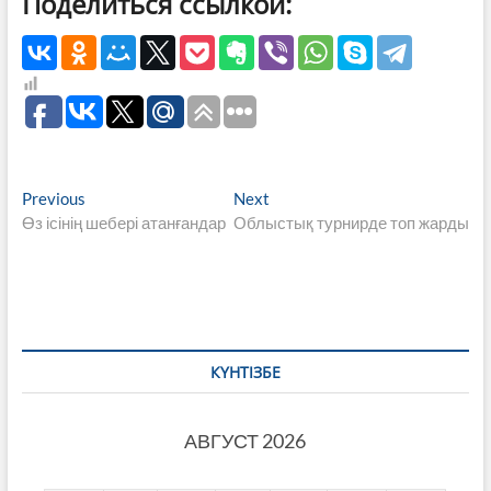
Поделиться ссылкой:
Навигация
Previous
Next
Previous
Next
post:
post:
Өз ісінің шебері атанғандар
Облыстық турнирде топ жарды
по
записям
КҮНТІЗБЕ
АВГУСТ 2026