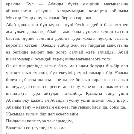
ерекше. Бұл — Абайды бүкіл өмірінің мағынасына
айналдырған жазушы, халқымыздың кемеңгер ой­шылы
Мұхтар Омарханұлы салып бер­ген сара жол.
Абай қалдырған бұл мұра – күні бүгінге дейін баға жетпес
аса үлкен даналық. Абай – жас бала дүниеге келген сәттен
бастап, дүние салғанға дейінгі тура жолды нұсқап, сызып,
көрсетіп кеткен. Әлемде ешбір жан өзі таңдаған мақсатына
өз бетінше қайрат пен жігер салмай жете алмайды. Абай
шығармалары осындай терең ойлы мағыналарға толы.
Ол өз өлеңдерінде ғалым болу мен адам болуды бір-бірімен
ұштасты­рып тұрады, бұл екеуінің түпкі тамы­ры бір. Ғалым
болудың басты шарты – не нәрсе болсын таразысына салып
өл­шеу, ақыл сенген нәрсеге ғана сену және көзің анық жеткен
шындықты тура айтудан тайынбау. Қазақты тану үшін
Абайды оқу қажет, ал Абайды түсіну үшін азамат болу шарт.
Абайды тану – қазақтың өзін-өзі тануының басы да, соңы да.
Жасымда ғылым бар деп ескермедім,
Пайдасын көре тұра тексермедім,
Ержеткен соң түспеді уысыма,