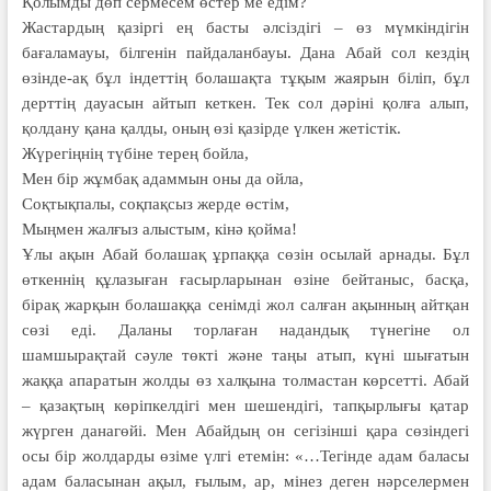
Қолымды дөп сермесем өстер ме едім?
Жастардың қазіргі ең басты әлсіздігі – өз мүмкіндігін
бағаламауы, білгенін пайдаланбауы. Дана Абай сол кездің
өзінде-ақ бұл індеттің болашақта тұқым жаярын біліп, бұл
дерттің дауасын айтып кеткен. Тек сол дәріні қолға алып,
қолдану қана қалды, оның өзі қазірде үлкен жетістік.
Жүрегіңнің түбіне терең бойла,
Мен бір жұмбақ адаммын оны да ойла,
Соқтықпалы, соқпақсыз жерде өстім,
Мыңмен жалғыз алыстым, кінә қойма!
Ұлы ақын Абай болашақ ұрпаққа сөзін осылай арнады. Бұл
өткеннің құ­лазыған ғасырларынан өзіне бейтаныс, басқа,
бірақ жарқын болашаққа сенім­ді жол салған ақынның айтқан
сөзі еді. Даланы торлаған надандық түнегіне ол
шамшырақтай сәуле төкті және таңы атып, күні шығатын
жаққа апаратын жолды өз xалқына толмастан көрсет­ті. Абай
– қазақтың көріпкелдігі мен шешендігі, тапқырлығы қатар
жүрген данагөйі. Мен Абайдың он сегізінші қара сөзіндегі
осы бір жолдарды өзіме үлгі етемін: «…Тегінде адам ба­ласы
адам баласынан ақыл, ғылым, ар, мінез деген нәрселермен