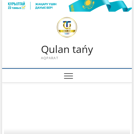
Skip
to
content
Qulan tańy
AQPARAT