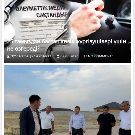
25 тамыздан бастап көлік жүргізушілері үшін
не өзгереді?
"ҚҰЛАН ТАҢЫ" АҚПАРАТ.
07.08.2026
NO COMMENTS