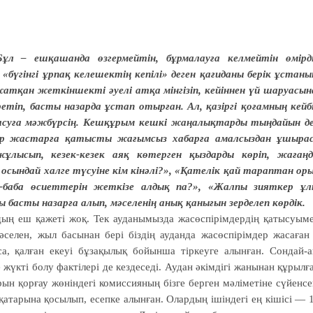
л – ешқашанда өзгермейтін, бұрмалауға келмейтін өмірд
үгінгі ұрпақ келешектің кепілі» деген қағиданы берік ұстаны
атқан жеткіншекті әуелі атқа мінгізіп, кейіннен үй шаруасын
йретіп, басты назарда ұстап отырған. Ал, қазіргі қоғамның кейб
басуға мәжбүрсің. Кешқұрым кешкі жаңалықтарды тыңдайын д
бір жастарға қатысты жағымсыз хабарға амалсыздан ұшыра
 жұлысып, кезек-кезек аяқ көтерген қыздарды көріп, жағаң
сындай халге түсуіне кім кінәлі?», «Қателік қай тараптан ор
-баба өсиеттерін жеткізе алдық па?», «Жалпы зияткер ұ
басты назарға алып, мәселенің анық қанығын зерделеп көрдік.
ың еш қажеті жоқ. Тек ауданымызда жасөспірімдердің қатысуым
Мәселен, жыл басынан бері біздің ауданда жасөспірімдер жасаған
а, қалған екеуі бұзақылық бойынша тіркеуге алынған. Сондай-а
жүкті болу фактілері де кездеседі. Аудан әкімдігі жанынан құрылғ
ын қорғау жөніндегі комиссияның бізге берген мәліметіне сүйенсе
қатарына қосылып, есепке алынған. Олардың ішіндегі ең кішісі — 