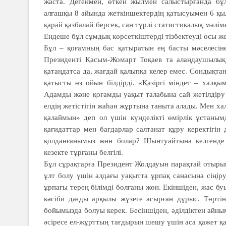
жаста. Дегенмен, өткен жылмен салыстырғанда бұл
алғашқы 8 айында жеткіншектердің қатысуымен 6 қыл
қарай қазбалай берсек, сан түрлі статистикалық мәлім
Ендеше бұл сұмдық көрсеткіштерді тізбектеуді осы ж
Бұл – қоғамның бас қатыратын ең басты мәселесіне
Президенті Қасым-Жомарт Тоқаев та алаңдаушылық
қатаңдатса да, жағдай қалыпқа келер емес. Сондықт
қатысты өз ойын білдірді. «Қазіргі міндет – халқ
Адамды және қоғамды уақыт талабына сай жетілдіру қ
елдің жетістігін жаһан жұртына таныта алады. Мен ха
қалаймын» деп ол үшін күнделікті өмірлік ұстаным
қағидаттар мен бағдарлар салтанат құру керектігін
қолданғанымыз жөн болар? Шынтуайтына келгенде
кезекте тұрғаны белгілі.
Бұл сұрақтарға Президент Жолдауын парақтай отыры
ұлт болу үшін алдағы уақытта ұрпақ санасына сіңір
ұрпағы терең білімді болғаны жөн. Екіншіден, жас буы
кәсіби дағды арқылы жүзеге асырған дұрыс. Төрті
бойымызда болуы керек. Бесіншіден, әділдіктен айны
әсіресе ел-жұрттың тағдырын шешу үшін аса қажет қа