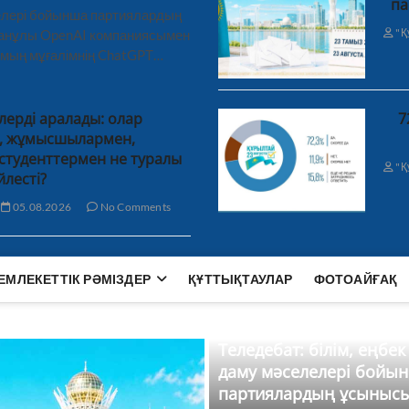
па
лелері бойынша партиялардың
"Қ
ханұлы OpenAI компаниясымен
 мың мұғалімнің ChatGPT…
лерді аралады: олар
7
н, жұмысшылармен,
студенттермен не туралы
"Қ
йлесті?
05.08.2026
No Comments
ЕМЛЕКЕТТІК РӘМІЗДЕР
ҚҰТТЫҚТАУЛАР
ФОТОАЙҒАҚ
Теледебат: білім, еңбек
даму мәселелері бойы
партиялардың ұсыныс