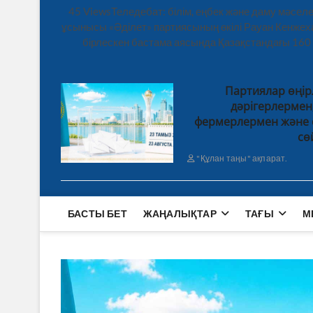
45 ViewsТеледебат: білім, еңбек және даму мәсе
ұсынысы «Әділет» партиясының өкілі Рауан Кенже
бірлескен бастама аясында Қазақстандағы 160
Партиялар өңір
дәрігерлерме
фермерлермен және 
сө
"Құлан таңы" ақпарат.
БАСТЫ БЕТ
ЖАҢАЛЫҚТАР
ТАҒЫ
М