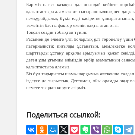
Бәріміз нағыз қазақты дәл осындай кейіпте көргіміз
қалыптастыра аламыз» деп ысырапшылдық пен даңғаза
немқұрайдылық бүкіл елді қасіретке ұшырататынын,
тежейтін басты фактор екенін нақты атап өтті.
Тоқсан сөздің тобықтай түйіні:
Расымен де әлемге үлгі боларлық ұлт тәрбиелеу үшін 
патерналистік пиғылды ұстанатын, мемлекетке қол
шарттарды ұстану арқылы арылуымыз қажет секілді. 
деген ұлы ұғымды еліміздің әрбір азаматының санасы
қалыптастыра аламыз.
Біз бұл тақырыпты шама-шарқымыз жеткенше талдап 
іздеуге де тырыстық. Дегенмен, ойы орамды оқырма
немесе тыңдап көруге әзірміз.
Поделиться ссылкой: