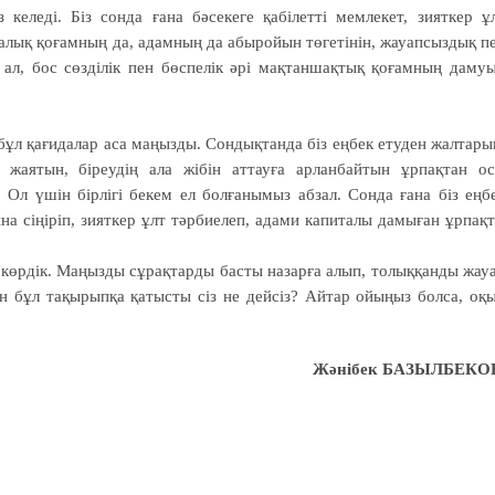
 келеді. Біз сонда ғана бәсекеге қабілетті мемлекет, зияткер ұ
лық қоғамның да, адамның да абыройын төгетінін, жауапсыздық п
 ал, бос сөзділік пен бөспелік әрі мақтаншақтық қоғамның даму
бұл қағидалар аса маңызды. Сондықтанда біз еңбек етуден жалтары
 жаятын, біреудің ала жібін аттауға арланбайтын ұрпақтан о
Ол үшін бірлігі бекем ел болғанымыз абзал. Сонда ғана біз еңб
на сіңіріп, зияткер ұлт тәрбиелеп, адами капиталы дамыған ұрпақ
көрдік. Маңызды сұрақтарды басты назарға алып, толыққанды жау
н бұл тақырыпқа қатысты сіз не дейсіз? Айтар ойыңыз болса, оқ
Жәнібек БАЗЫЛБЕКО