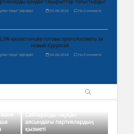
ртияларды қандай тақырыптар тоғыстырды?
ұлан таңы" ақпарат.
05.08.2026
No Comments
2,3% казахстанцев готовы проголосовать за
новый Курултай
ұлан таңы" ақпарат.
04.08.2026
No Comments
 және
Сайлауалды науқан
нша
аясындағы партиялардың
ы
қызметі