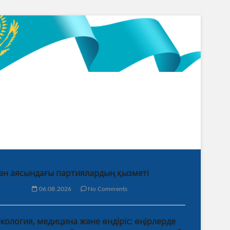
ан аясындағы партиялардың қызметі
06.08.2026
No Comments
кология, медицина және өндіріс: өңірлерде