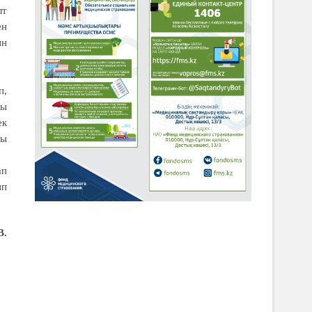
лт
ен
ын
п,
сы
ек
ты
ап
ып
В.