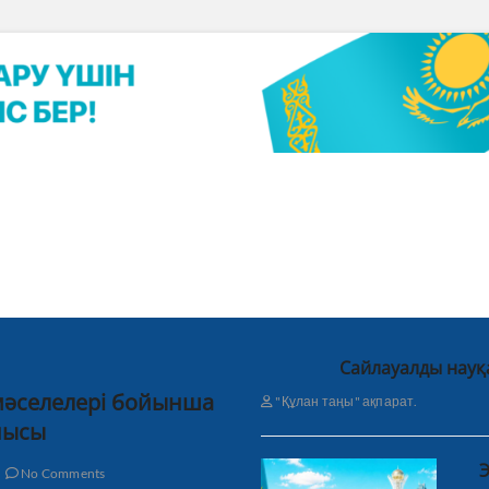
Сайлауалды науқ
 мәселелері бойынша
"Құлан таңы" ақпарат.
нысы
Э
No Comments