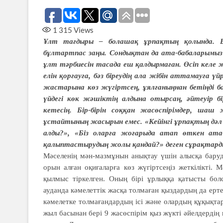
1 315
Views
Ұлт тағдыры – болашақ ұрпақтың қолында. Бұ
бұлтартпас заңы. Сондықтан да ата-бабаларымыз «б
ұлт тәрбиесін тасада еш қалдырмаған. Өсіп келе ж
елін қорғауға, бәз біреудің ала жібін аттамауға ү
жастарына көз жүгіртсең, ұялғаныңнан бетіңді 
үйдегі көк жәшіктің алдына отырсаң, әйтеуір 
кетесің. Бір-бірін соққан жасөспірімдер, шаш
ұстайтының жасырын емес. «Кейінгі ұрпақтың дәл о
алды?», «Біз оларға жоғарыда атап өткен ата
қалыптастырудың жолы қандай?» деген сұрақтарды 
Мәселенің мән-мазмұнын анықтау үшін алысқа баруд
орын алған оқиғаларға көз жүгіртсеңіз жеткілікті. 
қылмыс тіркелген. Оның бірі ұрлыққа қатысты болс
ауданда кәмелеттік жасқа толмаған қыздардың да ерте 
кәмелетке толмағандардың ісі және олардың құқықтар
жыл басынан бері 9 жасөспірім қыз жүкті әйелдердің 