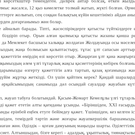
 көрсеткіштер төмендеген. Дәлірек айтар болсақ, өткен жылд
мыс жасалса, 12 қыз кәмелетке толмай жатып, жүкті болған. Әрм
еттерге жолығып, сең соққан балықтың күйін кешетініміз айдан аны
ерден доғарғанымыз жөн болар.
 айналып барады. Тіпті, жасөспірімдерге қатысты түйткілдерге 
 білдіріп отыр. Орын алған қылмысқа қатысты жазаны қанша р
ан да Мемлекет басшысы халыққа жолдаған Жолдауында осы мәселе
ымыздың жаңа болмысын қалыптастыру, тұтас ұлт сапасын арттыр
ажеттігін өмірдің өзі көрсетіп отыр. Жаңарған ұлт қана жаңғырғ
лқымыздың әлем үлгі тұтарлық жақсы қасиеттерінің көбірек болған
дарымызды өзгерту қажеттігін алға тартып, қазақ қоғамында жа
 дүйім жұртқа жеткізді. Ол үшін қайтпек керек? Қандай шаралар
 әрқайсымыздың санамызда дәл осындай сауалдар жауабын күт
п, жауап табуға болатындай. Қасым-Жомарт Кемелұлы үлгі тұтарл
уді қажет ететін алты қағиданы ұсынды. «Біріншіден, ХХІ ғасырд
нды ерінбей еңбек етуге бейімдеу қажет. Үшіншіден, кез келген іс
ншіден, темірдей тәртіп және жоғары жауапкершілік баршамызд
маған жөн. Әділдік – қоғам дамуының маңызды шарты. Әділеттілік
сиет. Алтыншыдан, бізге керегі – адалдық, ұқыптылық, тиянақтылы