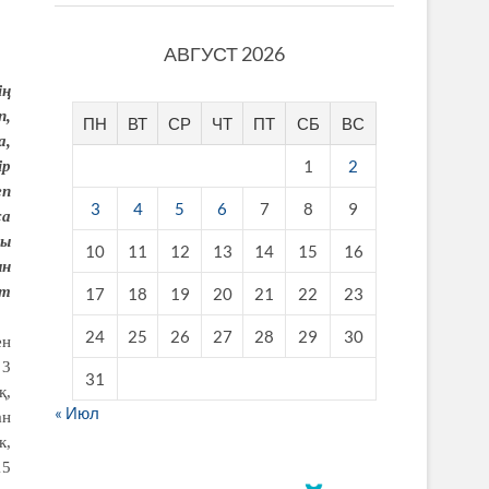
АВГУСТ 2026
ің
п,
ПН
ВТ
СР
ЧТ
ПТ
СБ
ВС
а,
1
2
ір
еп
3
4
5
6
7
8
9
са
ды
10
11
12
13
14
15
16
ын
лт
17
18
19
20
21
22
23
24
25
26
27
28
29
30
ен
 3
31
қ,
« Июл
ан
к,
15