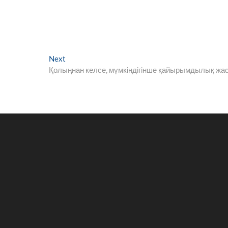
Next
Next
post:
Қолыңнан келсе, мүмкіндігінше қайырымдылық жа