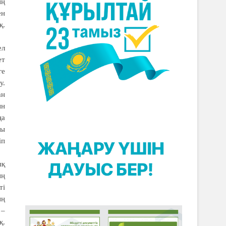
ың
ен
қ.
ел
ет
ге
у.
ан
ын
ңа
ды
іп
ық
ың
ті
ың
 –
қ.