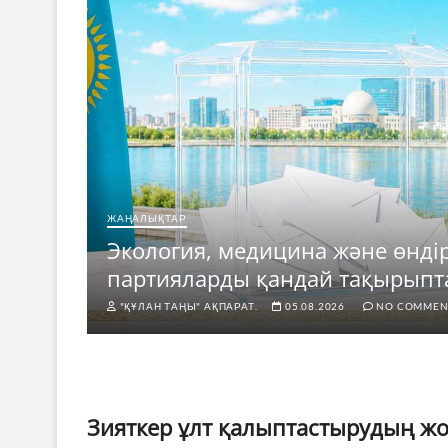
ЖАҢАЛЫҚТАР
ың
Экология, медицина және өндір
партияларды қандай тақырыпт
"ҚҰЛАН ТАҢЫ" АҚПАРАТ.
05.08.2026
NO COMMEN
Зияткер ұлт қалыптастырудың ж