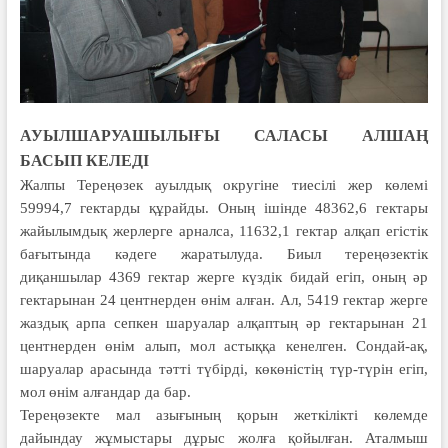
АУЫЛШАРУАШЫЛЫҒЫ САЛАСЫ АЛШАҢ
БАСЫП КЕЛЕДІ
Жалпы Тереңөзек ауылдық округіне тиесілі жер көлемі
59994,7 гектарды құрайды. Оның ішінде 48362,6 гектары
жайылымдық жерлерге арналса, 11632,1 гектар алқап егістік
бағытында кәдеге жаратылуда. Биыл тереңөзектік
диқаншылар 4369 гектар жерге күздік бидай егіп, оның әр
гектарынан 24 центнерден өнім алған. Ал, 5419 гектар жерге
жаздық арпа сепкен шаруалар алқаптың әр гектарынан 21
центнерден өнім алып, мол астыққа кенелген. Сондай-ақ,
шаруалар арасында тәтті түбірді, көкөністің түр-түрін егіп,
мол өнім алғандар да бар.
Тереңөзекте мал азығының қорын жеткілікті көлемде
дайындау жұмыстары дұрыс жолға қойылған. Аталмыш