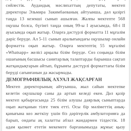
сөйлестік. Аудандық мәслихаттың депутаты, мектеп
директоры Эльмира Закимбаеваның айтуынша, дәл қазіргі
таңда 13 кезекші сынып ашылған. Жалпы мектепте 568
оқушы болса, бүгінгі таңда оның 99-ы І ауысымда, 68-і ІІ
ауысымда оқып жатыр. Оларға дәстүрлі форматта 11 мұғалім
дәріс беруде. Ал 5-11 сынып аралығындағы оқушылар онлайн
форматта оқып жатыр. Оларға мектептің 55 мұғалімі
«Whatsapp» желісі арқылы білім беруде. Сөз соңында білім
ошағының бас­шы­сы санитарлық талаптарды барынша сақ­тап
жатқандықтарын айтып, бұ­рын­ғы дәстүрлі форматтағы білім
беру­ді сағынғанын да жасырмады.
ДЕМОГРАФИЯЛЫҚ АХУАЛ ЖАҚСАРҒАН
Мектеп директорының айтуынша, жыл сайын мектепке
келетін оқушы­лар саны да артып келеді екен. Дәл қазір
мектеп қабырғасында 25 білім алушы даярлық сыныптарда
оқып жатқа­нын тілге тиек етті. Осы бір мәліметтің анық-
қанығына көз жеткізу үшін біз дәрігерлік амбулаторияға да
барып, ондағы ақ халатты абзал жандармен тілдестік. 18
адам қызмет ететін ме­кемеге барғанымызда жұмыс қызу