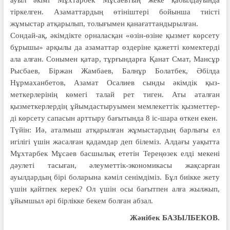
ауыл әкімі Мұхтарбек Мұсаев­тың жеке қабылдауында
тіркелген. Азаматтардың өтініштері бойынша тиісті
жұмыстар атқарылып, толығы­мен қанағаттандырылған.
Сондай-ақ, әкімдікте орналасқан «өзін-өзіне қызмет көрсету
бұрышы» арқылы да азаматтар өздеріне қажетті көмектерді
ала алған. Сонымен қатар, тұрғындарға Қанат Смат, Мансұр
Рысбаев, Біржан Жамбаев, Балнұр Болатбек, Әбілда
Нұрмаханбетов, Азамат Осалиев сынды әкімдік қыз­
меткерлерінің көмегі талай рет тиген. Аты аталған
қызметкерлердің ұйым­дастыруымен мемлекеттік қызметтер­­
ді көрсету сапасын арттыру бағытында 8 іс-шара өткен екен.
Түйін: Иә, аталмыш атқарылған жұ­мыс­тардың барлығы ел
игілігі үшін жа­салған қадамдар деп білеміз. Алдағы уақытта
Мұхтарбек Мұсаев басшы­­­лық ететін Тереңөзек елді мекені
дәулеті тасыған, әлеуметтік-экономикасы жақ­сарған
ауылдардың бірі боларына кәміл сенімдіміз. Бұл биікке жету
үшін қайтпек керек? Ол үшін осы ба­ғыт­пен алға жылжып,
ұйымшыл әрі бірлікке бекем болған абзал.
Жәнібек БАЗЫЛБЕКОВ.