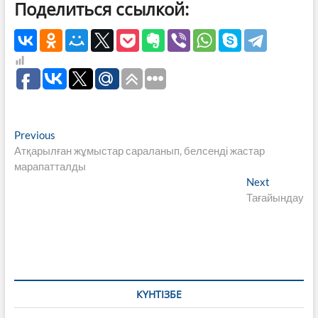
Поделиться ссылкой:
Навигация
Previous
Previous
post:
Атқарылған жұмыстар сараланып, белсенді жастар
по
марапатталды
записям
Next
Next
post:
Тағайындау
КҮНТІЗБЕ