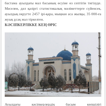
бастама ауылдағы мал басының өсуіне өз септігін тигізуде.
Мәселен, дәл қазіргі статистикалық мәліметтерге сүйенсек,
ауылдық округте 2457 ірі-қара, мыңнан аса жылқы, 35 000-ға
жуық ұсақ мал тіркелген.
КӘСІПКЕРЛІККЕ КЕҢ ӨРІС
Ауылдағы кәсіпкерлердің басым көпшілігі