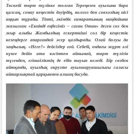
Төскейі төрт түлікке толған Тереңөзек ауылына бара
қалсаң, сонау кеңестік дәуірдің, колхоз бен совхоздың иісі
аңқып тұрады. Тіпті, әкімдік ғимаратының маңдайына
жазылған «Екпінді еңбегіміз – саған Отан» деген сөз бен
жыр алыбы Жамбылдың ескерткіші сол бір кеңестік
кезеңдерге апарғандай әсер қалдырады. Олай болуы да
заңдылық. «Неге?» дейсіздер ғой. Себебі, ондағы жұрт әлі
күнге дейін ата кәсіптен айнымай, төрт түлігін
түгендеп, егіншіліктің де ебін тауып келеді. Бір сөзбен
айтқанда, ауылдық округте ауылшаруашылығы саласы
айтарлықтай қарқынмен алшаң басуда.