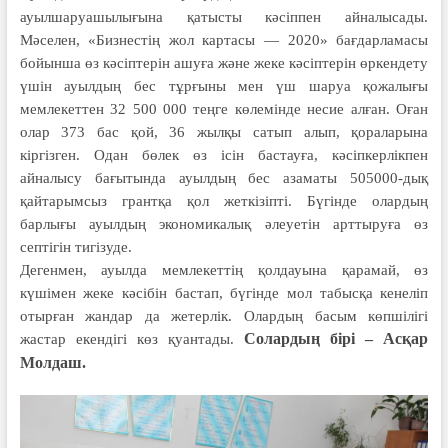
ауылшаруашылығына қатысты кәсіппен айналысады.
Мәселен, «Бизнестің жол картасы — 2020» бағдарламасы
бойынша өз кәсіп­терін ашуға және жеке кәсіптерін өр­кендету
үшін ауылдың бес тұрғыны мен үш шаруа қожалығы
мемлекет­тен 32 500 000 теңге көлемінде несие алған. Оған
олар 373 бас қой, 36 жыл­қы сатып алып, қораларына
кіргізген. Одан бөлек өз ісін бастауға, кәсіпкерлік­пен
айналысу бағытында ауылдың бес азаматы 505000-дық
қайтарымсыз грантқа қол жеткізіпті. Бүгінде олар­дың
барлығы ауылдың экономикалық әлеуетін арттыруға өз
септігін тигізуде.
Дегенмен, ауылда мемлекеттің қолдауына қарамай, өз
күшімен жеке кәсібін бастап, бүгінде мол табысқа кенеліп
отырған жандар да жетерлік. Олардың басым көпшілігі
Солардың бірі – Асқар
жастар екендігі көз қуантады.
Молдаш.