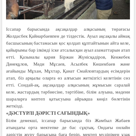
Іссапар барысында ақсақал­дар алқасының төрағасы
Жолдасбек Қайнарбаевпен де тілдестік. Ауыл ақсақалы аймақ
басшы­сы­ның бас­тама­сын қос қолдап құп­тайтынын айта келе,
қайыры­мы бар ілкімді іске атсалыс­қан ауыл аза­мат­тарын атап
өтті. Қазыналы қария Біржан Жүнісқадіров, Кенжебек
Дәнеқұлов, Мәди Мұсаев, Асылбек Көшекбаев және
ағайынды Мұхан, Мұхтар, Қанат Смайловтардың есімдерін
атап, біз ар­қы­лы оларға өз алғысын жеткізгісі ке­ле­ті­нін сөз
етті. Сондай-ақ, ақсақалдар алқасының жұмысын саралай
келе, жастардың тәрбиесіне, тәртібіне, білім алуына, мәдени
шараларға көптеп қа­тысуына айрықша көңіл бөлетінін
жеткізді.
«ДӘСТҮРЛІ ДӘРІСТІ САҒЫНДЫҚ»
Білім демекші, іссапар барысында біз Жамбыл Жабаев
атындағы орта мектепке де бас сұқтық. Ондағы онлайн
дәрістің жүру барысына баға беріп, мектеп мүдірімен ұзақ