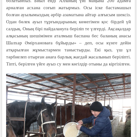
болатынбыз. Биыл енді Алланың үйі маңына 200 адамға
арналған асхана соғып жатырмыз. Осы іске бастамашыл
болған ауылымыздың әрбір азаматына айтар алғысым шексіз.
Одан бөлек ауыл тұрғындарының көмегімен қос бірдей үй
салдық. Оның бірі пайдалануға беріліп те үлгерді. Ақсақалдар
алқасының шешімімен аталмыш баспана бес баланың анасы
Шалхар Әмірхановаға бұйырды» – деп, осы күнге дейін
атқарылған жұмыстармен таныстырды. Екі қыз, үш ұл
тәрбиелеп отырған анаға барлық жағдай жасалынып беріліпті.
Тіпті, берілген үйге ауыз су мен көгілдір отыны да кіргізілген.