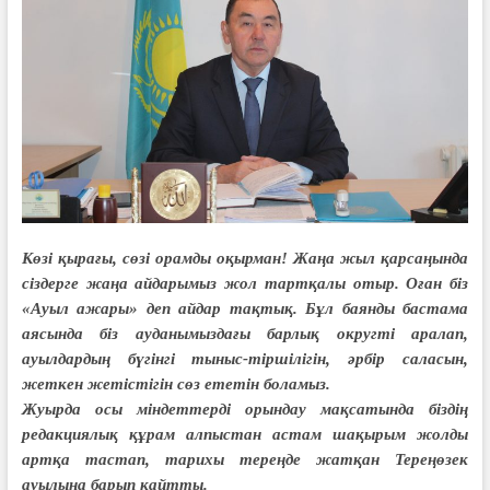
Көзі қырағы, сөзі орамды оқырман! Жаңа жыл қарсаңында
сіздерге жаңа айдарымыз жол тартқалы отыр. Оған біз
«Ауыл ажары» деп айдар тақтық. Бұл баянды бастама
аясында біз ауданымыздағы барлық округті аралап,
ауылдардың бүгінгі тыныс-тіршілігін, әрбір саласын,
жеткен жетістігін сөз ететін боламыз.
Жуырда осы міндеттерді орындау мақсатында біздің
редакциялық құрам алпыстан астам шақырым жолды
артқа тастап, тарихы тереңде жатқан Тереңөзек
ауылына барып қайтты.