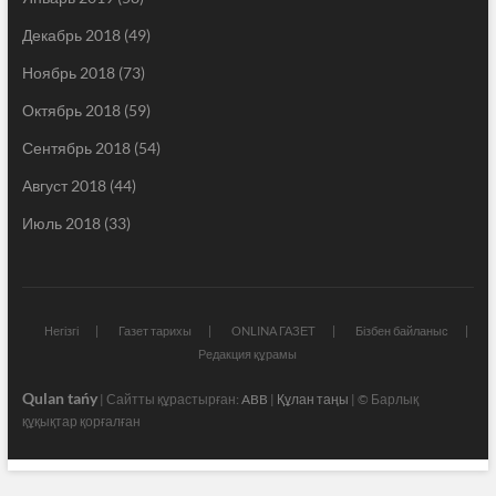
Декабрь 2018
(49)
Ноябрь 2018
(73)
Октябрь 2018
(59)
Сентябрь 2018
(54)
Август 2018
(44)
Июль 2018
(33)
Негізгі
Газет тарихы
ONLINA ГАЗЕТ
Бізбен байланыс
Редакция құрамы
Qulan tańy
| Сайтты құрастырған:
ABB
|
Құлан таңы
| © Барлық
құқықтар қорғалған