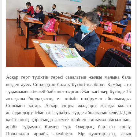
Асқар төрт түліктің төресі саналатын жылқы малына бала
кезден әуес. Сондықтан болар, бүгінгі кәсібінде Қамбар ата
тұқымымен тікелей байланыстырған. Жас кәсіпкер бүгінде 15
жылқыны бордақылап, ет өнімін өндірумен айналысады.
Сонымен қатар, Асқар соңғы жылдары жылқы малын
асылдандыру ісімен де тұрақты түрде айналысып келеді. Дәл
қазір оның қорасында әлемге кеңінен танымал «ағылшын-
араб» тұқымды биелер тұр. Олардың барлығы сонау
Польшадан арнайы әкелінген. Бір қуантарлығы, асыл