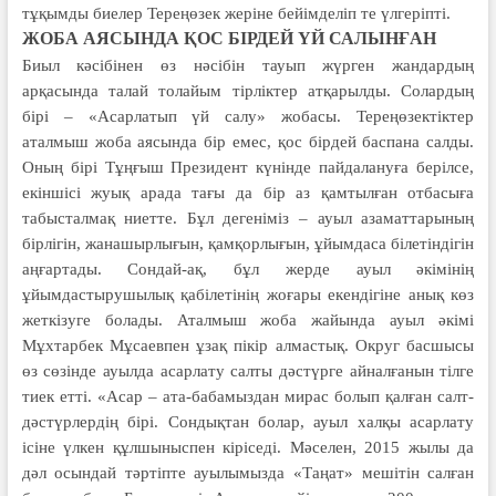
тұқымды биелер Тереңөзек жеріне бейімделіп те үлгеріпті.
ЖОБА АЯСЫНДА ҚОС БІРДЕЙ ҮЙ САЛЫНҒАН
Биыл кәсібінен өз нәсібін тауып жүрген жандардың
арқасында та­лай толайым тірліктер атқа­рылды. Солардың
бірі – «Асарлатып үй салу» жобасы. Терең­өзектіктер
аталмыш жоба аясында бір емес, қос бірдей баспана салды.
Оның бірі Тұңғыш Президент күнінде пайдалануға берілсе,
екіншісі жуық арада тағы да бір аз қамтылған отбасыға
табысталмақ ниетте. Бұл дегеніміз – ауыл азаматтарының
бірлігін, жанашырлығын, қамқорлығын, ұйымдаса білетіндігін
аңғартады. Сондай-ақ, бұл жерде ауыл әкімінің
ұйымдастырушылық қабілетінің жоғары екендігіне анық көз
жеткізуге болады. Аталмыш жоба жайында ауыл әкімі
Мұхтарбек Мұсаевпен ұзақ пікір алмастық. Округ басшысы
өз сөзінде ауылда асарлату салты дәстүрге айналғанын тілге
тиек етті. «Асар – ата-бабамыздан мирас болып қалған салт-
дәстүрлердің бірі. Сондықтан болар, ауыл халқы асарлату
ісіне үлкен құлшыныспен кіріседі. Мәселен, 2015 жылы да
дәл осындай тәртіпте ауылымызда «Таңат» мешітін салған