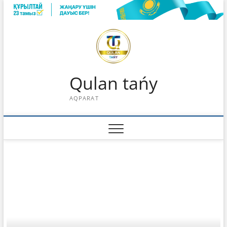
Skip
to
content
Qulan tańy
AQPARAT