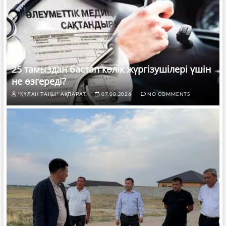
25 тамыздан бастап көлік жүргізушілері үшін
не өзгереді?
"ҚҰЛАН ТАҢЫ" АҚПАРАТ.
07.08.2026
NO COMMENTS