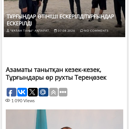
ТҰРҒЫНДАР ӨТІНІШІ ЕСКЕРІЛДІТҰРҒЫНДАР
ЕСКЕРІЛДІ
"ҚҰЛАН ТАҢЫ" АҚПАРАТ.
07.08.2026
NO COMMENTS
Азаматы танытқан кезек-кезек,
Тұрғындары өр рухты Тереңөзек
1 090
Views