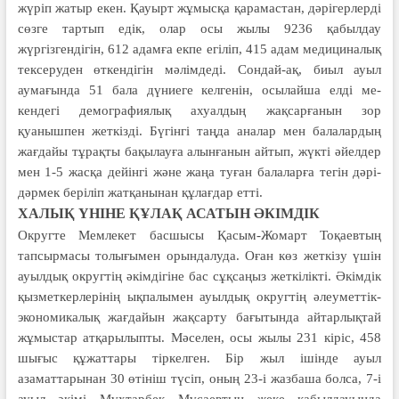
жүріп жатыр екен. Қауырт жұмысқа қарамастан, дәрігерлерді
сөзге тар­тып едік, олар осы жы­лы 9236 қа­был­дау
жүргізгендігін, 612 адамға екпе егіліп, 415 адам медициналық
тек­серуден өткендігін мәлімдеді. Сондай-ақ, биыл ауыл
аумағында 51 бала дүниеге келгенін, осылайша елді ме­­
кендегі демографиялық ахуалдың жақ­­сарғанын зор
қуанышпен жеткізді. Бүгінгі таңда аналар мен балалар­дың
жағдайы тұрақты бақылауға алынға­­нын айтып, жүкті әйелдер
мен 1-5 жасқа дейінгі және жаңа туған балалар­ға тегін дәрі-
дәрмек беріліп жатқаны­нан құлағдар етті.
ХАЛЫҚ ҮНІНЕ ҚҰЛАҚ АСАТЫН ӘКІМДІК
Округте Мемлекет басшысы Қасым-Жомарт Тоқаевтың
тапсыр­ма­сы толығымен орындалуда. Оған көз жеткізу үшін
ауылдық округтің әкімдігіне бас сұқсаңыз жеткілікті. Әкімдік
қызметкерлерінің ықпалы­мен ауылдық округтің әлеуметтік-
экономикалық жағдайын жақсарту ба­ғытында айтарлықтай
жұмыстар ат­қа­рылыпты. Мәселен, осы жылы 231 кіріс, 458
шығыс құжаттары тіркелген. Бір жыл ішінде ауыл
азаматтарынан 30 өтініш түсіп, оның 23-і жазбаша болса, 7-і