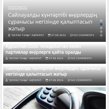
ЖАҢАЛЫҚТАР
Сайлауалды күнтәртібі өңірлердің
сұранысы негізінде қалыптасып
жатыр
"ҚҰЛАН ТАҢЫ" АҚПАРАТ.
07.08.2026
NO COMMENTS
Құрылтай-2026: теледебаттан кейін
партиялар өңірлерге қайта оралды
"ҚҰЛАН ТАҢЫ" АҚПАРАТ.
07.08.2026
NO COMMENTS
Сайлауалды күнтәртібі өңірлердің сұранысы
негізінде қалыптасып жатыр
"ҚҰЛАН ТАҢЫ" АҚПАРАТ.
07.08.2026
NO COMMENTS