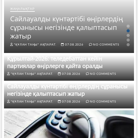
ЖАҢАЛЫҚТАР
Сайлауалды күнтәртібі өңірлердің
сұранысы негізінде қалыптасып
жатыр
"ҚҰЛАН ТАҢЫ" АҚПАРАТ.
07.08.2026
NO COMMENTS
Құрылтай-2026: теледебаттан кейін
партиялар өңірлерге қайта оралды
"ҚҰЛАН ТАҢЫ" АҚПАРАТ.
07.08.2026
NO COMMENTS
Сайлауалды күнтәртібі өңірлердің сұранысы
негізінде қалыптасып жатыр
"ҚҰЛАН ТАҢЫ" АҚПАРАТ.
07.08.2026
NO COMMENTS