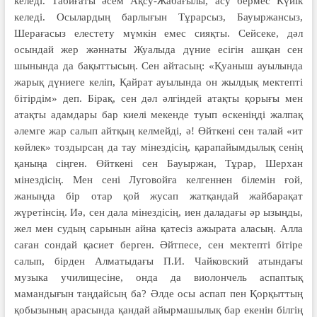
келеді. Табиғаты әсем Ақсу-Жабағылы, асу бермес Күйік
келеді. Осылардың барлығын Тұрарсыз, Бауыржансыз,
Шерағасыз елестету мүмкін емес сияқты. Сейсеке, дәл
осындай жер жәннаты Жуалыда дүние есігін ашқан сен
шынында да бақыттысың. Сен айтасың: «Қуаныш ауылында
жарық дүниеге келіп, Қайрат ауылында он жылдық мектепті
бітірдім» деп. Бірақ, сен дәл әлгіндей атақты қорығы мен
атақты адамдары бар киелі мекенде туып өскеніңді жалпақ
әлемге жар салып айтқың келмейді, ә! Өйткені сен талай «ит
көйлек» тоздырсаң да тау мінездісің, қарапайымдылық сенің
қаныңа сіңген. Өйткені сен Бауыржан, Тұрар, Шерхан
мінездісің. Мен сені Луговойға келгеннен білемін ғой,
жаныңда бір отар қой жусап жатқандай жайбарақат
жүретінсің. Иә, сен дала мінездісің, иен даладағы әр ызыңды,
жел мен судың сарынын айна қатесіз ажырата аласың. Алла
саған сондай қасиет берген. Әйтпесе, сен мектепті бітіре
салып, бірден Алматыдағы П.И. Чайковский атындағы
музыка училищесіне, онда да виолончель аспаптық
мамандығын таңдайсың ба? Әлде осы аспап пен Қорқыттың
қобызының арасында қандай айырмашылық бар екенін білгің