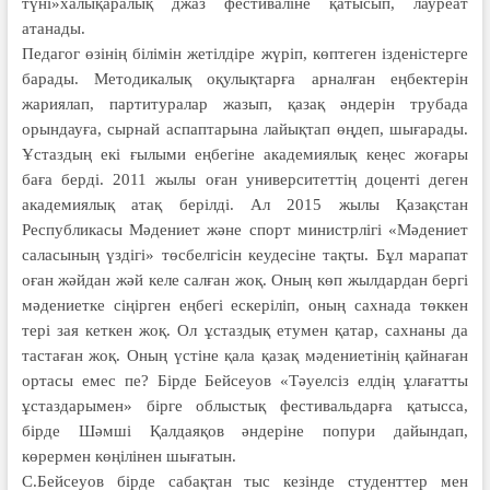
түні»халықаралық джаз фестиваліне қатысып, лауреат
атанады.
Педагог өзінің білімін жетілдіре жүріп, көптеген ізденістерге
барады. Методикалық оқулықтарға арналған еңбектерін
жариялап, партитуралар жазып, қазақ әндерін трубада
орындауға, сырнай аспаптарына лайықтап өңдеп, шығарады.
Ұстаздың екі ғылыми еңбегіне академиялық кеңес жоғары
баға берді. 2011 жылы оған университеттің доценті деген
академиялық атақ берілді. Ал 2015 жылы Қазақстан
Республикасы Мәдениет және спорт министрлігі «Мәдениет
саласының үздігі» төсбелгісін кеудесіне тақты. Бұл марапат
оған жәйдан жәй келе салған жоқ. Оның көп жылдардан бергі
мәдениетке сіңірген еңбегі ескеріліп, оның сахнада төккен
тері зая кеткен жоқ. Ол ұстаздық етумен қатар, сахнаны да
тастаған жоқ. Оның үстіне қала қазақ мәдениетінің қайнаған
ортасы емес пе? Бірде Бейсеуов «Тәуелсіз елдің ұлағатты
ұстаздарымен» бірге облыстық фестивальдарға қатысса,
бірде Шәмші Қалдаяқов әндеріне попури дайындап,
көрермен көңілінен шығатын.
С.Бейсеуов бірде сабақтан тыс кезінде студенттер мен