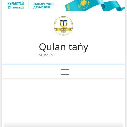
Skip
to
content
Qulan tańy
AQPARAT