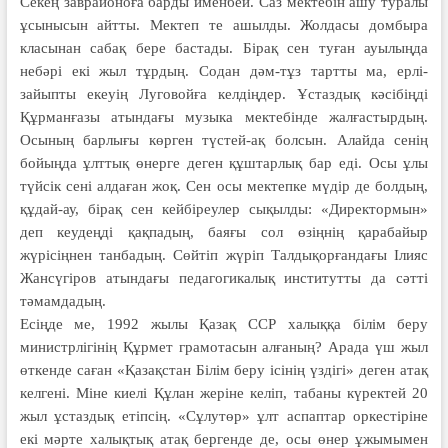
Секең заврайоноға барды именбей. Саз мектебін ашу туралы
ұсынысын айтты. Мектеп те ашылды. Жолдасы домбыра
класынан сабақ бере бастады. Бірақ сен туған ауылыңда
небәрі екі жыл тұрдың. Содан дәм-тұз тартты ма, ерлі-
зайыпты екеуің Луговойға келдіңдер. Ұстаздық кәсібіңді
Құрманғазы атындағы музыка мектебінде жалғастырдың.
Осының барлығы көрген түстей-ақ болсын. Алайда сенің
бойыңда ұлттық өнерге деген құштарлық бар еді. Осы ұлы
түйсік сені алдаған жоқ. Сен осы мектепке мүдір де болдың,
құдай-ау, бірақ сен кейбіреулер сықылды: «Директормын»
деп кеудеңді қақпадың, баяғы сол өзіңнің қарабайыр
жүрісіңнен танбадың. Сөйтіп жүріп Талдықорғандағы Ілияс
Жансүгіров атындағы педагогикалық институтты да сәтті
тәмамдадың.
Есіңде ме, 1992 жылы Қазақ ССР халыққа білім беру
министрлігінің Құрмет грамотасын алғаның? Арада үш жыл
өткенде саған «Қазақстан Білім беру ісінің үздігі» деген атақ
келгені. Міне киелі Құлан жеріне келіп, табаны күректей 20
жыл ұстаздық етіпсің. «Сұлутөр» ұлт аспаптар оркестіріне
екі мәрте халықтық атақ бергенде де, осы өнер ұжымымен