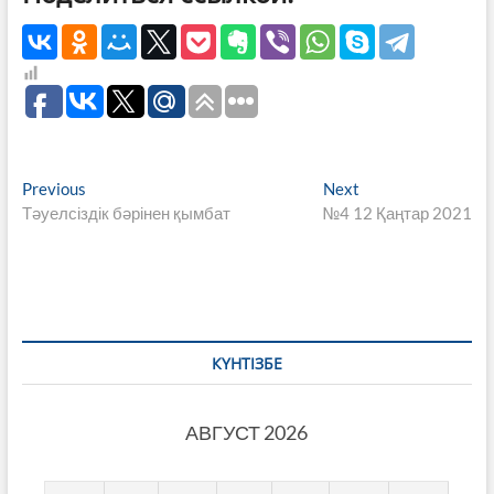
Навигация
Previous
Next
Previous
Next
post:
post:
Тәуелсіздік бәрінен қымбат
№4 12 Қаңтар 2021
по
записям
КҮНТІЗБЕ
АВГУСТ 2026