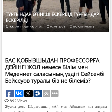
ТҰРҒЫНДАР ӨТІНІШІ ЕСКЕРІЛДІТҰРҒЫНДАР
ЕСКЕРІЛДІ
"ҚҰЛАН ТАҢЫ" АҚПАРАТ.
07.08.2026
NO COMMENTS
БАС ҚОБЫЗШЫДАН ПРОФЕССОРҒА
ДЕЙІНГІ ЖОЛ немесе Білім мен
Мәдениет саласының үздігі Сейсенбі
Бейсеуов туралы біз не білеміз?
892
Views
Жуалы десе Шерағамның «Ай мен Айшасы» көз алдыңа