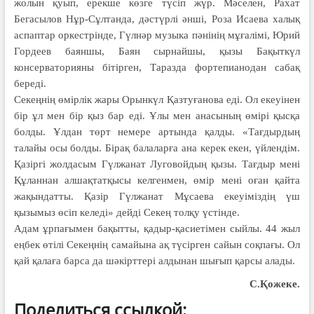
жолын қуып, ерекше көзге түсіп жүр. Мәселен, Рахат
Бегасылов Нұр-Сұлтанда, дәстүрлі әнші, Роза Исаева халық
аспаптар оркестрінде, Гүлнәр музыка пәнінің мұғалімі, Юрий
Гордеев баяншы, Баян сырнайшы, қызы Бақыткүл
консерваторияны бітірген, Таразда фортепианодан сабақ
береді.
Секеңнің өмірлік жары Орынкүл Қазтуғанова еді. Ол екеуінен
бір ұл мен бір қыз бар еді. Ұлы мен анасының өмірі қысқа
болды. Ұлдан төрт немере артында қалды. «Тағдырдың
талайы осы болды. Бірақ балаларға ана керек екен, үйлендім.
Қазіргі жолдасым Гүлжанат Луговойдың қызы. Тағдыр мені
Құланнан алшақтатқысы келгенмен, өмір мені оған қайта
жақындатты. Қазір Гүлжанат Мұсаева екеуіміздің үш
қызымыз өсіп келеді» дейді Секең толқу үстінде.
Адам ұрпағымен бақытты, қадыр-қасиетімен сыйлы. 44 жыл
еңбек өтілі Секеңнің самайына ақ түсірген сайын соқпағы. Ол
қай қалаға барса да шәкірттері алдынан шығып қарсы алады.
С.Қожеке.
Поделиться ссылкой: