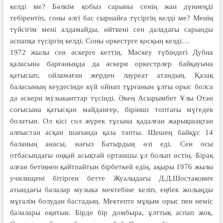
келді ме? Бәлкім қобыз сарыны сенің жан дүниеңді
тебірентіп, соны әлгі бас сырнайға түсіргің келді ме? Менің
түйсігім мені алдамайды, өйткені сен даладағы сарынды
аспапқа түсіргің келді. Соны оркестрге қосқың келді…
1972 жылы сен әскерге кеттің. Мәскеу түбіндегі Дубна
қаласына барғаныңда да әскери оркестрлер байқауына
қатысып, ойламаған жерден лауреат атандың. Қазақ
баласының кеудесінде күй ойнап тұрғанын ұлты орыс болса
да әскери музыканттар түсінді. Әкең Асырымбет Ұлы Отан
соғысына қатысқан майдангер, бірінші топтағы мүгедек
болатын. Ол кісі сол жүрек тұсына қадалған жарықшақтан
алпыстан асқан шағында қаза тапты. Шешең байқұс 14
баланың анасы, нағыз Батырдың өзі еді. Сен осы
отбасындағы оңқай асықтай ортаншы ұл болып өстің. Бірақ
алған бетіңнен қайтпайтын бірбеткей едің, ақыры 1976 жылы
училищені бітірген бетте Жуалыдағы Д.Д.Шостакович
атындағы балалар музыка мектебіне келіп, еңбек жолыңды
мұғалім болудан бастадың. Мектепте мұқым орыс пен неміс
балалары оқитын. Бірде бір домбыра, ұлттық аспап жоқ.