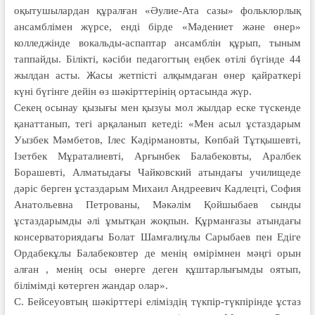
оқыту­шы­лардан құралған «Әулие-Ата сазы» фольклорлық
ансамблімен жүрсе, енді бірде «Мәдениет және өнер»
колледжінде вокальды-аспаптар ансамблін құрып, тыным
таппайды. Білікті, кәсіби педагогтың еңбек өтілі бүгінде 44
жылдан асты. Жасы жетпісті алқымдаған өнер қайраткері
күні бүгінге дейін өз шәкірттерінің ортасында жүр.
Секең осынау қызығы мен қызуы мол жылдар еске түскенде
қанаттанып, тегі арқаланып кетеді: «Мен асыл ұстаздарым
Уызбек Мәмбетов, Ілес Кәдірмановты, Көпбай Тұтқышевті,
Ізетбек Мұраталиевті, Арғынбек Балабековты, Аралбек
Борашевті, Алматыдағы Чайковский атындағы училищеде
дәріс берген ұстаздарым Михаил Андреевич Кадлецті, София
Анатольевна Петрованы, Мәкәлім Қойшыбаев сынды
ұстаздарымды әлі ұмытқан жоқпын. Құрманғазы атындағы
консерваториядағы Болат Шамғалиұлы Сарыбаев пен Едіге
Ордабекұлы Балабековтер де менің өмірімнен мәңгі орын
алған , менің осы өнерге деген құштарлығымды оятып,
білімімді көтерген жандар олар».
С. Бейсеуовтың шәкірттері еліміздің түкпір-түкпірінде ұстаз