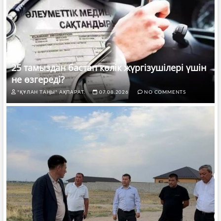
25 тамыздан бастап көлік жүргізушілері үшін
не өзгереді?
"ҚҰЛАН ТАҢЫ" АҚПАРАТ.
07.08.2026
NO COMMENTS