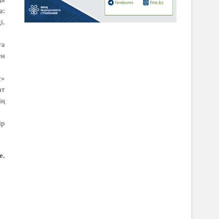
а:
і.
ға
ен
с»
ат
ің
ір
е.