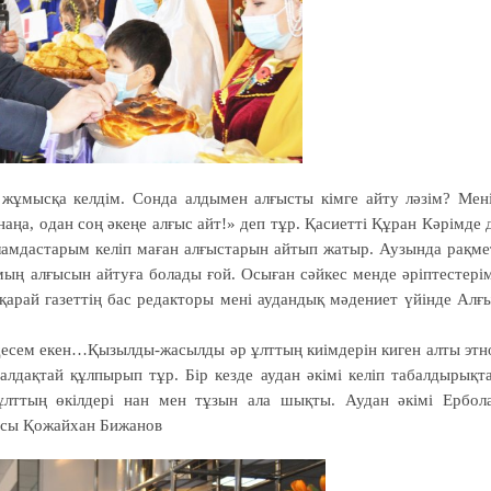
 жұмысқа келдім. Сонда алдымен алғысты кімге айту ләзім? Мен
аңа, одан соң әкеңе алғыс айт!» деп тұр. Қасиетті Құран Кәрімде 
­лам­дастарым келіп маған алғыстарын айтып жатыр. Аузында рақме
мың алғысын айтуға болады ғой. Осыған сәйкес менде әріптестері
арай газеттің бас редакторы мені аудандық мәдениет үйінде Алғ
й десем екен…Қызылды-жасылды әр ұлттың киімдерін киген алты этн
ғалдақтай құлпырып тұр. Бір кезде аудан әкімі келіп табалдырықт
ұлттың өкілдері нан мен тұзын ала шықты. Аудан әкімі Ербол
ғасы Қожайхан Бижанов