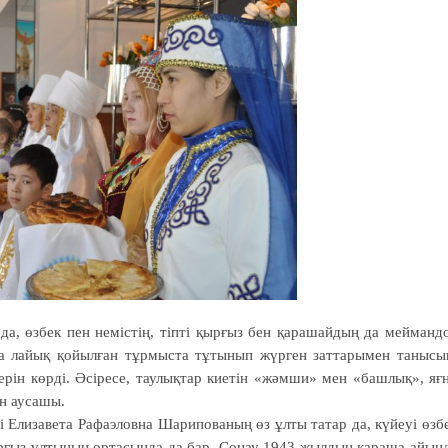
а, өзбек пен немістің, тіпті қырғыз бен қарашайдың да мейманд
ына лайық қойылған тұрмыста тұтынып жүрген заттарымен танысы
ерін көрді. Әсіресе, таулықтар киетін «жәмши» мен «башлық», яғ
ен аусашы.
 Елизавета Рафаэловна Шарипованың өз ұлты татар да, күйеуі өзб
рғыз ұлтының ортасында да бар. Сонау 1943 жылдың қараша айын