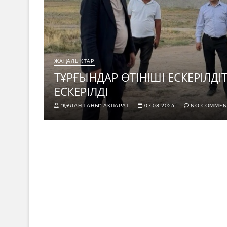
ЖАҢАЛЫҚТАР
н не
ТҰРҒЫНДАР ӨТІНІШІ ЕСКЕРІЛД
ЕСКЕРІЛДІ
"ҚҰЛАН ТАҢЫ" АҚПАРАТ.
07.08.2026
NO COMMEN