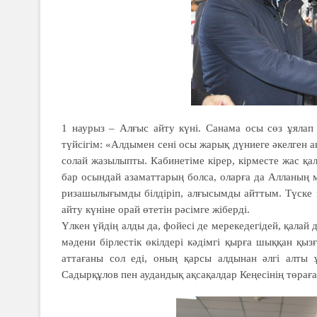
1 наурыз – Алғыс айту күні. Санама осы сөз ұялап
түйсігім: «Алдымен сені осы жарық дүниеге әкелген ан
солай жазылыпты. Кабинетіме кірер, кірместе жас қа
бар осындай азаматтарың болса, оларға да Алланың 
ризашылығымды білдіріп, алғысымды айттым. Түске қ
айту күніне орай өтетін рәсімге жіберді.
Үлкен үйдің алды да, фойесі де мерекедегідей, қала
мәдени бірлестік өкілдері кәдімгі қырға шыққан қыз
аттағаны сол еді, оның қарсы алдынан әлгі алты 
Садырқұлов пен аудандық ақсақалдар Кеңесінің төра