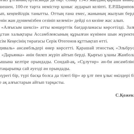
ешен, 100-ге тарта немістер қоныс аударып келіпті. Е.Р.Шарипов
ып, кеңпейілдік танытты. Оттың ғана емес, жанының жылуын берд
енін жан дүниемізбен сезініп келеміз» дейді ол көзіне жас алып.
 «Алғысым шексіз» атты концерттік бағдарламасы көрсетілді. Зал
ақстан халықтары Ассамблеясының құрылған күнімен шын жүрект
ім Кеңесінің төрағасы Серік Өтегенов құттықтап өтті.
иваль» ансамбльдері өнер көрсетті. Қарашай этностық «Эльбру
ң «Дарьянка» әнін билеп жүріп айтып берді. Қырғыз ұланы Жанбол
шына келтіре орындады. Сондай-ақ, «Сұлутөр» ән-би ансамблін
ақырыпқа сай әуезді ән орындады.
егі бір, түрі басқа болса да тілегі бір» әр ұлт пен ұлыс өкілдері б
не ақ алғыстарын айтып тарқасты.
С.Қожек