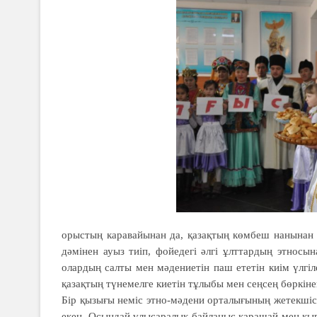
орыстың каравайынан да, қазақтың көмбеш нанынан д
дәмінен ауыз тиіп, фойедегі әлгі ұлттардың этнос
олардың салты мен мәдениетін паш ететін киім үлгіл
қазақтың түнемелге киетін тұлыбы мен сеңсең бөркін
Бір қызығы неміс этно-мәдени орталығының жетекшісі
екен. Осындай ұлысаралық байланыс қарашай мен қы