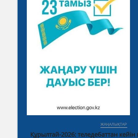
ЖАҢАЛЫҚТАР
Құрылтай-2026: теледебаттан кейін