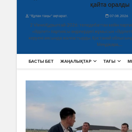
қайта оралды
"Құлан таңы" ақпарат.
07.08.2026
2 ViewsҚұрылтай-2026: теледебаттан кейін парти
«Әділет» партиясы өңірлердегі жұмысын «Әділетт
керуені аясында жалғастырды. Қостанай облысынд
Меңдіқара,…
БАСТЫ БЕТ
ЖАҢАЛЫҚТАР
ТАҒЫ
М