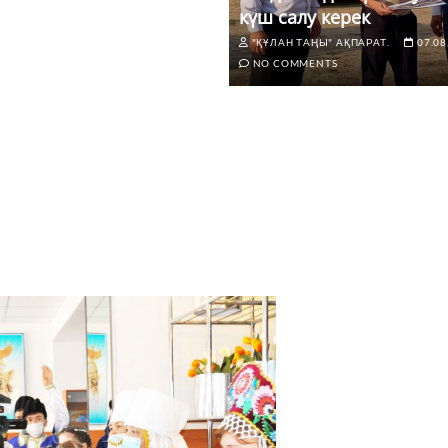
күш салу керек
"ҚҰЛАН ТАҢЫ" АҚПАРАТ.
07.08
NO COMMENTS