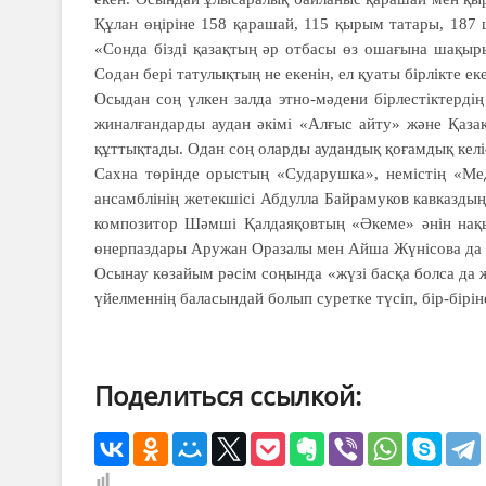
Құлан өңіріне 158 қарашай, 115 қырым татары, 187 ш
«Сонда бізді қазақтың әр отбасы өз ошағына шақыр
Содан бері татулықтың не екенін, ел қуаты бірлікте ек
Осыдан соң үлкен залда этно-мәдени бірлестіктердің
жиналғандарды аудан әкімі «Алғыс айту» және Қаз
құттықтады. Одан соң оларды аудандық қоғамдық келіс
Сахна төрінде орыстың «Сударушка», немістің «Мед
ансамблінің жетекшісі Абдулла Байрамуков кавказды
композитор Шәмші Қалдаяқовтың «Әкеме» әнін нақы
өнерпаздары Аружан Оразалы мен Айша Жүнісова да т
Осынау көзайым рәсім соңында «жүзі басқа болса да жүр
үйелменнің баласындай болып суретке түсіп, бір-бірі
Поделиться ссылкой: