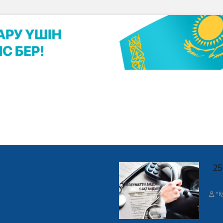
25
"Қ