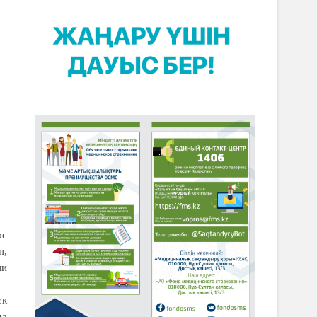
ос
п,
ни
ек
да