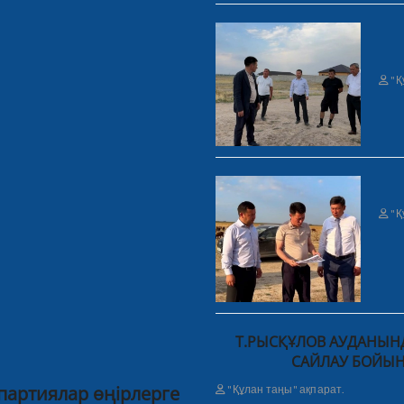
"Қ
"Қ
Т.РЫСҚҰЛОВ АУДАНЫНД
САЙЛАУ БОЙЫН
 партиялар өңірлерге
"Құлан таңы" ақпарат.