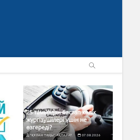
25 тамыздан бастап көлік
жүргізушілері үшін не
өзгереді?
"ҚҰЛАН ТАҢЫ" АҚПАРАТ.
07.08.2026