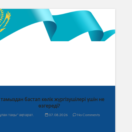
 тамыздан бастап көлік жүргізушілері үшін не
өзгереді?
ұлан таңы" ақпарат.
07.08.2026
No Comments