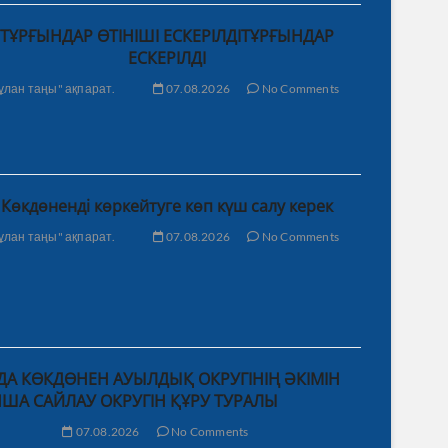
ТҰРҒЫНДАР ӨТІНІШІ ЕСКЕРІЛДІТҰРҒЫНДАР
ЕСКЕРІЛДІ
ұлан таңы" ақпарат.
07.08.2026
No Comments
Көкдөненді көркейтуге көп күш салу керек
ұлан таңы" ақпарат.
07.08.2026
No Comments
А КӨКДӨНЕН АУЫЛДЫҚ ОКРУГІНІҢ ӘКІМІН
ША САЙЛАУ ОКРУГІН ҚҰРУ ТУРАЛЫ
07.08.2026
No Comments