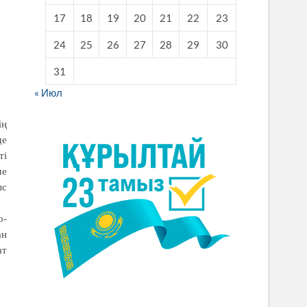
17
18
19
20
21
22
23
24
25
26
27
28
29
30
31
« Июл
ің
де
ті
ме
ыс
о-
ан
ат