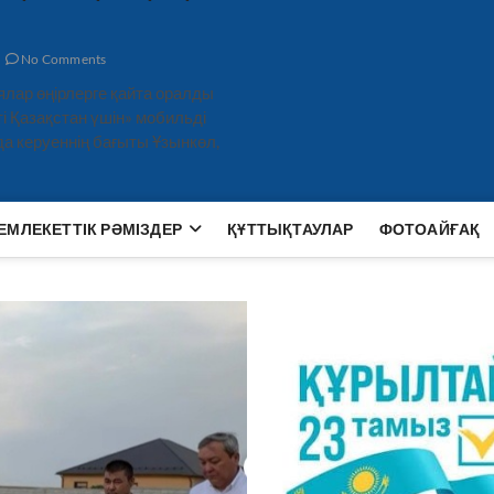
No Comments
ялар өңірлерге қайта оралды
і Қазақстан үшін» мобильді
а керуеннің бағыты Ұзынкөл,
ЕМЛЕКЕТТІК РӘМІЗДЕР
ҚҰТТЫҚТАУЛАР
ФОТОАЙҒАҚ