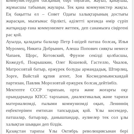
коммунистерден басқаның бәрі оңбаған, жауыз, қанаушы,
жұмысшы табының жаулары. Тек қана коммунистер жақсы.
Ең бақытты ел – Совет Одағы халықтарының достығы
жарасқан, мызғымас бірлікті, әділетті қоғамда өмір сүріп
жатқандар ғана коммунизмге жетпек, деп санамызға сіңіргені
рас қой.
Ауылда, қаладағы балалар Петр І-шідей патша болсақ, Илья
Муромец, Никита Добрынич, Алеша Попович сияқты немесе
Чапаев, Щорс, Котовский, Фрунзе секілді қолбасшы,
Кожедуб, Покрышкин, Олег Кошевой, Гастелло, Чкалов,
Матросовтай батыр, ержүрек болуды армандадық. Штирлиц,
Зорге, Вайстай құпия агент, Зоя Космедемьянскаядай
партизан, Павлик Морозовтай ержүрек болсақ дейтінбіз.
Мектепте СССР тарихын, орта және жоғарғы оқу
орындарында КПСС тархынан, диалектикалық және тарихи
материализмді, ғылыми коммунизмді оқып, Лениннің
еңбектерінен емтихан тапсырдық қой. Ұлы көсемдер,
патшалар, батырлар, данышпандар, әулиелер тек сол ұлы
халықтан шыққан деп білдік.
Қазақстан тарихы Ұлы Октябрь революциясынан бері