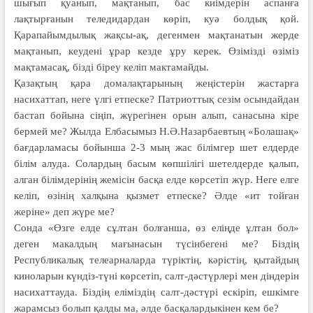
шығып қуанып, мақтанып, бас киімдерін аспанға
лақтырғанын теледидардан көріп, куә болдық қой.
Қарапайымдылық жақсы-ақ, дегенмен мақтанатын жерде
мақтанып, кеудені ұрар кезде ұру керек. Өзімізді өзіміз
мақтамасақ, бізді біреу келіп мактамайды.
Қазақтың қара домалақтарының жеңістерін жастарға
насихаттап, неге үлгі етпеске? Патриоттық сезім осындайдан
бастап бойына сіңіп, жүрегінен орын алып, санасына кіре
бер­мей ме? Жылда Елбасымыз Н.Ә.Назарбаевтың «Болашақ»
бағдарламасы бойынша 2-3 мың жас білімгер шет елдерде
білім алуда. Солардың басым көпшілігі шетелдерде қалып,
алган білімдерінің жемісін басқа елде көрсетіп жүр. Неге елге
келіп, өзінің халқына қызмет етпеске? Әлде «ит тойған
жеріне» деп жүре ме?
Сонда «Өзге елде сұлтан болған­ша, өз еліңде ұлтан бол»
деген макалдың мағынасын түсінбе­гені ме? Біздің
Республикалық телеарналарда түріктің, кәріс­тің, қытайдың
киноларын күн­діз-түні көрсетіп, салт-дәстүр­лері мен діндерін
насихаттауда. Біздің еліміздің салт-дәстүрі ескіріп, еш­кімге
жарамсыз болып қалды ма, әлде басқалардыкінен кем бе?