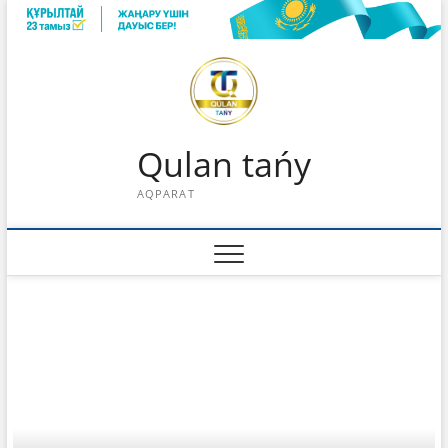
Skip
to
content
Qulan tańy
AQPARAT