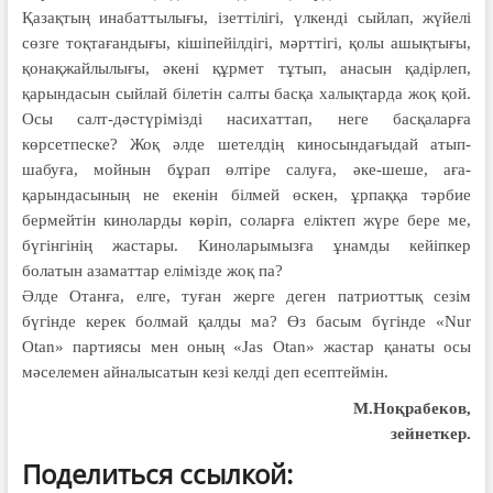
Қазақтың инабаттылығы, ізет­тілігі, үлкенді сыйлап, жүйелі
сөз­ге тоқтағандығы, кішіпейілдігі, мәрт­тігі, қолы ашықтығы,
қонақ­жай­лылығы, әкені құрмет тұтып, анасын қадірлеп,
қарындасын сый­лай білетін салты басқа халықтарда жоқ қой.
Осы салт-дәстүрімізді насихаттап, неге басқаларға
көрсетпеске? Жоқ әлде шетелдің киносындағыдай атып-
шабуға, мойнын бұрап өлтіре салуға, әке-шеше, аға-
қарындасының не екенін білмей өскен, ұрпаққа тәр­бие
бермейтін киноларды көріп, соларға еліктеп жүре бере ме,
бүгінгінің жастары. Киноларымызға ұнамды кейіпкер
болатын азаматтар елімізде жоқ па?
Әлде Отанға, елге, туған жерге деген патриоттық сезім
бүгінде керек болмай қалды ма? Өз басым бүгінде «Nur
Otan» партиясы мен оның «Jas Otan» жастар қанаты осы
мәселемен айналысатын кезі келді деп есептеймін.
М.Ноқрабеков,
зейнеткер.
Поделиться ссылкой: