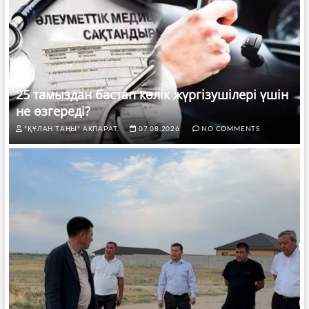
25 тамыздан бастап көлік жүргізушілері үшін
не өзгереді?
"ҚҰЛАН ТАҢЫ" АҚПАРАТ.
07.08.2026
NO COMMENTS