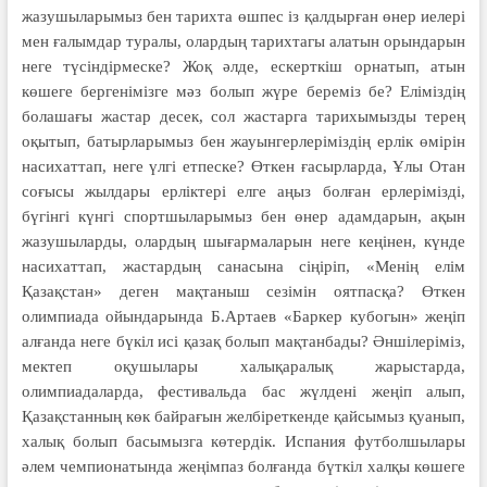
жазушыларымыз бен тарихта өшпес із қалдырған өнер иелері
мен ғалымдар туралы, олардың тарихтагы алатын орындарын
неге түсіндірмеске? Жоқ әлде, ескерткіш орнатып, атын
көшеге бергенімізге мәз болып жүре береміз бе? Еліміздің
болашағы жастар десек, сол жастарга тарихымызды терең
оқытып, батырларымыз бен жауынгерлеріміздің ерлік өмірін
насихаттап, неге үлгі етпеске? Өткен ғасырларда, Ұлы Отан
соғысы жылдары ерліктері елге аңыз болған ерлерімізді,
бүгінгі күнгі спортшыларымыз бен өнер адамдарын, ақын
жазушыларды, олардың шығармаларын неге кеңінен, күнде
насихаттап, жастардың санасына сіңіріп, «Менің елім
Қазақстан» деген мақтаныш сезімін оятпасқа? Өткен
олимпиада ойындарында Б.Артаев «Баркер кубогын» жеңіп
алғанда неге бүкіл исі қазақ болып мақтанбады? Әншілеріміз,
мектеп оқушылары халықаралық жарыстарда,
олимпиадаларда, фестивальда бас жүлдені жеңіп алып,
Қазақстанның көк байрағын желбіреткенде қайсымыз қуанып,
халық болып басымызга көтердік. Испания футболшылары
әлем чемпионатында жеңімпаз болғанда бүткіл халқы көшеге