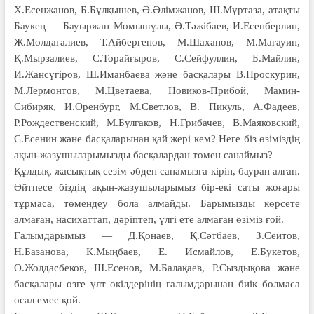
Х.Есенжанов, Б.Бұлқышев, Ә.Әлімжанов, Ш.Мұртаза, атақты
Баукең — Бауыржан Момышұлы, Ә.Тәжібаев, И.Есенберлин,
Ж.Молдағалиев, Т.Айбергенов, М.Шаханов, М.Мағауин,
Қ.Мырзалиев, С.Торайғыров, С.Сейфуллин, Б.Майлин,
И.Жансүгіров, Ш.Иманбаева және басқалары В.Проскурин,
М.Лермонтов, М.Цветаева, Новиков-Прибой, Мамин-
Сибиряк, И.Оренбург, М.Светлов, B. Пикуль, А.Фадеев,
Р.Рождественский, М.Булгаков, Н.Грибачев, В.Маяковский,
С.Есенин және басқаларынан қай жері кем? Неге біз өзіміздің
ақын-жазушылары­мыз­ды басқалардан төмен санаймыз?
Құлдық, жасықтық сезім әбден санамызға кіріп, баурап алған.
Әйтпесе біздің ақын-жазушыларымыз бір-екі саты жоғары
тұрмаса, төмендеу бола алмайды. Барымызды көрсете
алмаған, насихаттап, дәріптеп, үлгі ете алмаған өзіміз ғой.
Ғалымдарымыз — Д.Қонаев, Қ.Сәтбаев, З.Сеитов,
Н.Базанова, К.Мыңбаев, Е. Исмайлов, Е.Букетов,
О.Жолдасбеков, Ш.Есенов, М.Балақаев, Р.Сыздықова және
басқалары өзге ұлт өкілдерінің ғалымдарынан биік болмаса
осал емес қой.