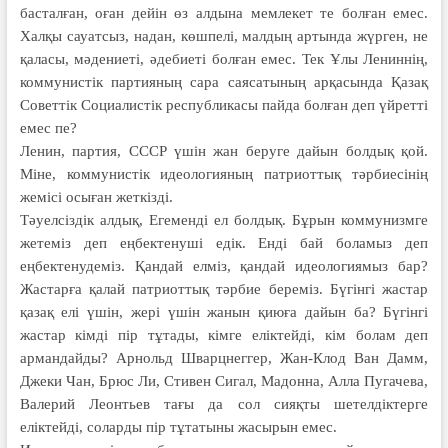
басталған, оған дейін өз алдына мемлекет те болған емес.
Халқы сауатсыз, надан, көшпелі, малдың артында жүрген, не
қаласы, мәдениеті, әдебиеті болған емес. Тек Ұлы Лениннің,
коммунистік партияның сара саясатының арқасында Қазақ
Советтік Социалистік республикасы пайда болған деп үйретті
емес пе?
Ленин, партия, СССР үшін жан беруге дайын болдық қой.
Міне, коммунистік идеологияның патриоттық тәрбиесінің
жемісі осыған жеткізді.
Тәуелсіздік алдық, Егеменді ел болдық. Бұрын коммунизмге
жетеміз деп еңбектенуші едік. Енді бай боламыз деп
еңбектенудеміз. Қандай елміз, қандай идеологиямыз бар?
Жастарға қалай патриоттық тәрбие береміз. Бүгінгі жастар
қазақ елі үшін, жері үшін жанын қиюға дайын ба? Бүгінгі
жастар кімді пір тұтады, кімге еліктейді, кім болам деп
армандайды? Арнольд Шварцнеггер, Жан-Клод Ван Дамм,
Джеки Чан, Брюс Ли, Стивен Сигал, Мадонна, Алла Пугачева,
Валерий Леонтьев тағы да сол сияқты шетелдіктерге
еліктейді, соларды пір тұтатыны жасырын емес.