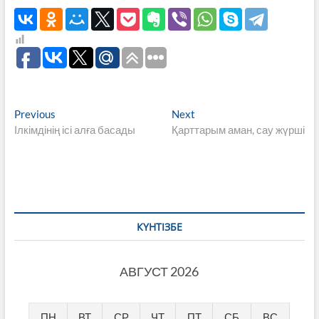
Навигация
Previous
Next
Previous
Next
post:
post:
Ілкімдінің ісі алға басады
Қарттарым аман, сау жүрші
по
записям
КҮНТІЗБЕ
АВГУСТ 2026
ПН
ВТ
СР
ЧТ
ПТ
СБ
ВС