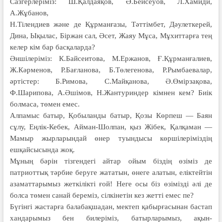
Сазгерлеріміз: Ш.Қалдаяқов, Ә.Бейсеуов, Л.Хамиди,
А.Жұбанов,
Н.Тілендиев және де Құрманғазы, Тәттімбет, Дәулеткерей,
Дина, Ықылас, Біржан сал, Әсет, Жаяу Мұса, Мұхиттарға тең
келер кім бар басқаларда?
Әншілеріміз: К.Байсеитова, М.Ержанов, Ғ.Құрманғалиев,
Ж.Кәрменов, Р.Бағланова, Б.Төлегенова, Р.Рымбаевалар,
әртістер: Б.Римова, С.Майқанова, Ә.Өмірзақова,
Ф.Шарипова, А.Әшімов, Н.Жантуриндер кімнен кем? Биік
болмаса, төмен емес.
Алпамыс батыр, Қобыланды батыр, Қозы Көрпеш — Баян
сұлу, Еңлік-Кебек, Айман-Шолпан, қыз Жібек, Қалқаман —
Мамыр жырларындай өнер туындысы көршілеріміздің
ешқайсысында жоқ.
Мұның бәрін тізгендегі айтар ойым біздің өзіміз де
патриоттық тәрбие беруге жататын, өнеге алатын, еліктейтін
азаматтарымыз жеткілікті ғой! Неге осы біз өзімізді әлі де
болса төмен санай береміз, сілкінетін кез жетті емес пе?
Бүгінгі жастарға балабақшадан, мектеп қабырғасынан бастап
хандарымыз бен билеріміз, батырларымыз, ақын-