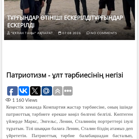
ТҰРҒЫНДАР ӨТІНІШІ ЕСКЕРІЛДІТҰРҒЫНДАР
ЕСКЕРІЛДІ
"ҚҰЛАН ТАҢЫ" АҚПАРАТ.
07.08.2026
NO COMMENTS
Патриотизм ‑ ұлт тәрбиесінің негізі
1 160
Views
Кеңестік заманда Компартия жастар тәрбиесіне, оның ішінде
патриоттық тәрбиеге ерекше көңіл бөлгені белгілі. Көптеген
үйлерде Маркс, Энгельс, Ленин, Сталиннің портреттері ілулі
тұратын. Тілі шыққан балаға Ленин, Сталин біздің атамыз деп
үйрететін. Патриоттық тәрбие балабақшадан басталып,