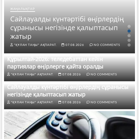
ЖАҢАЛЫҚТАР
Сайлауалды күнтәртібі өңірлердің
сұранысы негізінде қалыптасып
жатыр
"ҚҰЛАН ТАҢЫ" АҚПАРАТ.
07.08.2026
NO COMMENTS
Құрылтай-2026: теледебаттан кейін
партиялар өңірлерге қайта оралды
"ҚҰЛАН ТАҢЫ" АҚПАРАТ.
07.08.2026
NO COMMENTS
Сайлауалды күнтәртібі өңірлердің сұранысы
негізінде қалыптасып жатыр
"ҚҰЛАН ТАҢЫ" АҚПАРАТ.
07.08.2026
NO COMMENTS