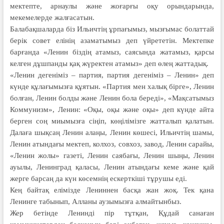
мектепте, арнаулы және жоғарғы оқу орындарында,
мекемелерде жалғасатын.
Балабақшаларда біз Ильичтің ұрпағымыз, мызғымас болаттай
берік совет елінің азаматымыз деп үйрететін. Мектепке
барғанда «Ленин біздің атамыз, саясында жатамыз, қарсы
келген дұшпанды қақ жүректен атамыз» деп өлең жаттадық.
«Ленин дегеніміз – партия, партия дегеніміз – Ленин» деп
күнде құлағымызға құятын. «Партия мен халық бірге», Ленин
болған, Ленин болды және Ленин бола береді», «Мақсатымыз
Коммунизм», Ленин: «Оқы, оқы және оқы» деп күнде айта
берген соң миымызға сіңіп, көңілімізге жатталып қалатын.
Далаға шықсаң Ленин алаңы, Ленин көшесі, Ильичтің шамы,
Ленин атындағы мектеп, колхоз, совхоз, завод, Ленин сарайы,
«Ленин жолы» газеті, Ленин саябағы, Ленин шыңы, Ленин
ауылы, Ленинград қаласы, Ленин атындағы кеме және қай
жерге барсаң да күн көсемнің ескерткіші тұрушы еді.
Кең байтақ елімізде Лениннен басқа жан жоқ. Тек қана
Ленинге табынып, Алланы аузымызға алмайтынбыз.
Жер бетінде Ленинді пір тұтқан, Құдай санаған