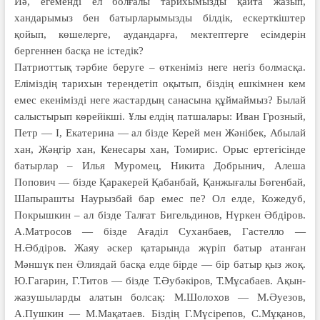
Иә, егеменді ел болғалы тарихымызды қайта жазып,
хандарымыз бен батырларымызды білдік, ескерткіштер
қойып, көшелерге, аудандарға, мектептерге есімдерін
бергеннен басқа не істедік?
Патриоттық тәрбие беруге – өткеніміз неге негіз болмасқа.
Еліміздің тарихын терендетіп оқытып, біздің ешкімнен кем
емес екенімізді неге жастардың санасына құймаймыз? Былай
салыстырып көрейікші. ¥лы елдің патшалары: Иван Грозный,
Петр — I, Екатерина — ал бізде Керей мен Жәнібек, Абылай
хан, Жәңгір хан, Кенесары хан, Томирис. Орыс ертегісінде
батырлар – Илья Муромец, Никита Добрынич, Алеша
Попович — бізде Қаракерей Қабанбай, Қанжығалы Бөгенбай,
Шапырашты Наурызбай бар емес пе? Ол елде, Кожедуб,
Покрышкин – ал бізде Талғат Бигельдинов, Нүркен Әбдіров.
A.Матросов — бізде Ағаділ Суханбаев, Гастелло —
Н.Әбдіров. Жаяу әскер қатарында жүріп батыр атанған
Мәншүк пен Әлиядай басқа елде бірде — бір батыр қыз жоқ.
Ю.Гагарин, Г.Титов — бізде Т.Әубәкіров, Т.Мұсабаев. Ақын-
жазушыларды алатын болсақ: М.Шолохов — М.Әуезов,
А.Пушкин — М.Мақатаев. Біздің Г.Мүсірепов, С.Мұқанов,