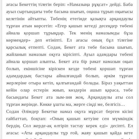
ағасы Бекеттің тілегін беріп: «Намазыңа рұқсат» дейді. Баба
ауыл сыртындағы төбе басына шығып, оңаша тұрып оқығысы
келетінін айтыпты. Төбенің етегінде қазықта арқандаулы
тұрған атын көрсетіп: «Егер қашып кетеді десеңдер төбені
айнала қоршап тұрыңдар. Тек менің намазымды бұза
көрмеңдер» деп өтініпті. Ел ағасы оның бұл тілегіне
қарсылық етпепті. Содан, Бекет ата төбе басына шығып,
жайланып намазын оқуға кірісіпті. Ауыл адамдары төбені
айнала қоршап алыпты. Бекет ата бір рәкат намазын оқып
болып, екіншісіне кіріскен кезде төбені қоршап тұрған
адамдардың бастары айналғандай болып, әркім тұрған
жерлеріне отыра кетіп, қалгығандай болады. Біраз уақыттан
кейін олар естерін жиып, көздерін ашып қараса, төбе
басындағы Бекет ата зым-зия жоқ. Арқандаулы аты сол
тұрған жерінде. Көкке ұшты ма, жерге сіңді ме, белгісіз…
Содан Әлімдер Бекетке намаз оқуға мұрсат берген кісіні
ғайбаттап, боқтап: «Оның қашып кетуіне сен мүмкіндік
бердің. Сол жерде-ақ өлтіріп тастау керек еді» десіпті. Ел
ағасы: «Аты арқандаулы тұр ғой, жаяу қашып қайда кете