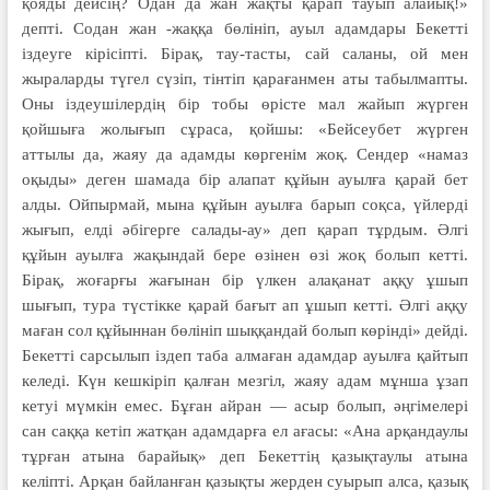
қояды дейсің? Одан да жан жақты қарап тауып алайық!»
депті. Содан жан -жаққа бөлініп, ауыл адамдары Бекетті
іздеуге кірісіпті. Бірақ, тау-тасты, сай саланы, ой мен
жыраларды түгел сүзіп, тінтіп қарағанмен аты табылмапты.
Оны іздеушілердің бір тобы өрісте мал жайып жүрген
қойшыға жолығып сұраса, қойшы: «Бейсеубет жүрген
аттылы да, жаяу да адамды көргенім жоқ. Сендер «намаз
оқыды» деген шамада бір алапат құйын ауылға қарай бет
алды. Ойпырмай, мына құйын ауылға барып соқса, үйлерді
жығып, елді әбігерге салады-ау» деп қарап тұрдым. Әлгі
құйын ауылға жақындай бере өзінен өзі жоқ болып кетті.
Бірақ, жоғарғы жағынан бір үлкен алақанат аққу ұшып
шығып, тура түстікке қарай бағыт ап ұшып кетті. Әлгі аққу
маған сол құйыннан бөлініп шыққандай болып көрінді» дейді.
Бекетті сарсылып іздеп таба алмаған адамдар ауылға қайтып
келеді. Күн кешкіріп қалған мезгіл, жаяу адам мұнша ұзап
кетуі мүмкін емес. Бұған айран — асыр болып, әңгімелері
сан саққа кетіп жатқан адамдарға ел ағасы: «Ана арқандаулы
тұрған атына барайық» деп Бекеттің қазықтаулы атына
келіпті. Арқан байланған қазықты жерден суырып алса, қазық