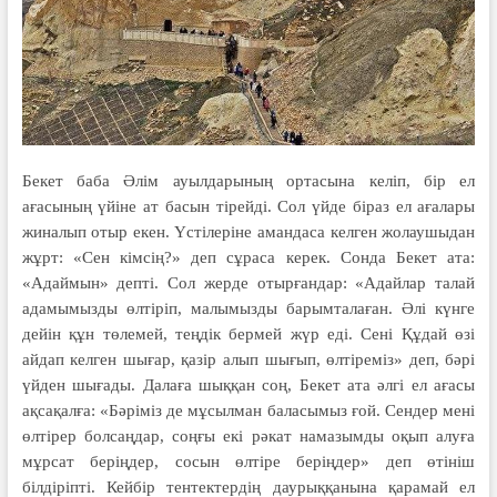
Бекет баба Әлім ауылдарының ортасына келіп, бір ел
ағасының үйіне ат басын тірейді. Сол үйде біраз ел ағалары
жиналып отыр екен. Үстілеріне амандаса келген жолаушыдан
жұрт: «Сен кімсің?» деп сұраса керек. Сонда Бекет ата:
«Адаймын» депті. Сол жерде отырғандар: «Адайлар талай
адамымызды өлтіріп, малымызды барымталаған. Әлі күнге
дейін құн төлемей, теңдік бермей жүр еді. Сені Құдай өзі
айдап келген шығар, қазір алып шығып, өлтіреміз» деп, бәрі
үйден шығады. Далаға шыққан соң, Бекет ата әлгі ел ағасы
ақсақалға: «Бәріміз де мұсылман баласымыз ғой. Сендер мені
өлтірер болсаңдар, соңғы екі рәкат намазымды оқып алуға
мұрсат беріңдер, сосын өлтіре беріңдер» деп өтініш
білдіріпті. Кейбір тентектердің даурыққанына қарамай ел