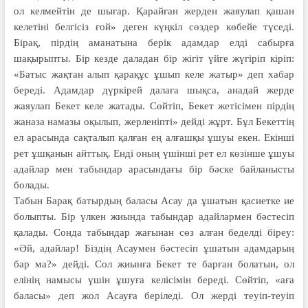
ол келмейтін де шығар. Қарайған жерден жаяулап қашан
келетіні белгісіз ғой» деген күңкіл сөздер көбейе түседі.
Бірақ, пірдің аманатына берік адамдар елді сабырға
шақырыпты. Бір кезде даладан бір жігіт үйге жүгіріп кіріп:
«Батыс жақтан алып қарақұс ұшып келе жатыр» деп хабар
береді. Адамдар дүркірей далаға шықса, анадай жерде
жаяулап Бекет келе жатады. Сөйтіп, Бекет жетісімен пірдің
жаназа намазы оқылып, жерленіпті» дейді жұрт. Бұл Бекеттің
ел арасында сақталып қалған ең алғашқы ұшуы екен. Екінші
рет ұшқанын айттық. Енді оның үшінші рет ел көзінше ұшуы
адайлар мен табындар арасындағы бір бәске байланысты
болады.
Табын Барақ батырдың баласы Асау да ұшатын қасиетке ие
болыпты. Бір үлкен жиында табындар адайлармен бәстесіп
қалады. Сонда табындар жағынан сөз алған беделді біреу:
«Әй, адайлар! Біздің Асаумен бәстесіп ұшатын адамдарың
бар ма?» дейді. Сол жиынға Бекет те барған болатын, ол
елінің намысы үшін ұшуға келісімін береді. Сөйтіп, «аға
баласы» деп жол Асауға беріледі. Ол жерді теуіп-теуіп