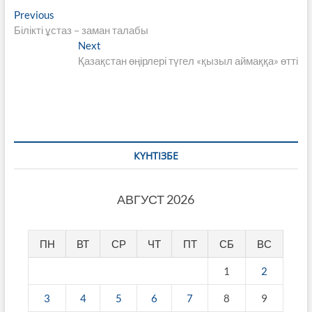
Навигация
Previous
Previous
post:
Білікті ұстаз – заман талабы
по
Next
Next
записям
post:
Қазақстан өңірлері түгел «қызыл аймаққа» өтті
КҮНТІЗБЕ
АВГУСТ 2026
ПН
ВТ
СР
ЧТ
ПТ
СБ
ВС
1
2
3
4
5
6
7
8
9