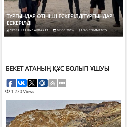
ТҰРҒЫНДАР ӨТІНІШІ ЕСКЕРІЛДІТҰРҒЫНДАР
ЕСКЕРІЛДІ
"ҚҰЛАН ТАҢЫ" АҚПАРАТ.
07.08.2026
NO COMMENTS
БЕКЕТ АТАНЫҢ ҚҰС БОЛЫП ҰШУЫ
1 273
Views