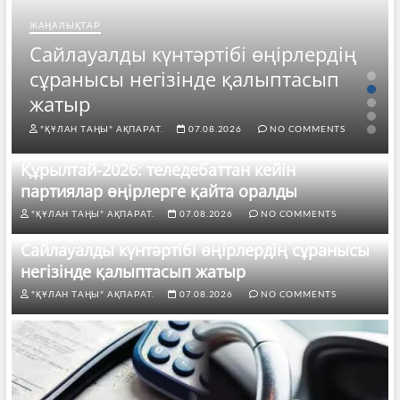
ЖАҢАЛЫҚТАР
Сайлауалды күнтәртібі өңірлердің
сұранысы негізінде қалыптасып
жатыр
"ҚҰЛАН ТАҢЫ" АҚПАРАТ.
07.08.2026
NO COMMENTS
Құрылтай-2026: теледебаттан кейін
партиялар өңірлерге қайта оралды
"ҚҰЛАН ТАҢЫ" АҚПАРАТ.
07.08.2026
NO COMMENTS
Сайлауалды күнтәртібі өңірлердің сұранысы
негізінде қалыптасып жатыр
"ҚҰЛАН ТАҢЫ" АҚПАРАТ.
07.08.2026
NO COMMENTS