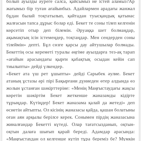
болып ауылды әуреге салса, қайсымыз не істей аламыз?Ар
жағымыз бір туған ағайынбыз. Адайлармен арадағы жанжал
бұдан былай тоқтатылып, қайтадан туысқандық қатынас
жалғасын тапса дұрыс болар еді. Бекет те соны тілеп келгенін
көрсетіп отыр деп білемін. Әруаққа шет болмаңдар,
ақымақтың ісін істемеңдер, тоқтаңдар. Мен сендерден соны
тілеймін» депті. Бұл сөзге қарсы дау айтушылар болмады.
Бекеттің осы кереметі туралы әңгіме ауылдарға тез-ақ тарап
«ағайын арасындағы қырғи қабақтық осыдан кейін сап
тиылыпты» дейді үлкендер.
«Бекет ата үш рет ұшыпты» дейді Сарыбек әулие. Бекет
атаның ұстазы әрі пірі Бақырғани дүниеден өтер алдында өз
жолын ұстанған шәкірттеріне: «Менің Маңғыстаудағы жақсы
көретін шәкіртім Бекет жеткенше жаназамды кідірте
тұрыңдар. Күтіңдер! Бекет жаназама қалай да жетеді» деп
өсиетін айтыпты. Ол кісінің жаназасы қайда, қашан болатыны
оған аян арқылы берілсе керек. Сонымен пірдің жаназасына
жиналғандар Бекетті күтеді. Олар тағатсызданып, оқтын-
оқтын далаға шығып қарай береді. Адамдар арасында:
«Маңғыстаудан ол келгенше күтіп тұра береміз бе? Мүмкін