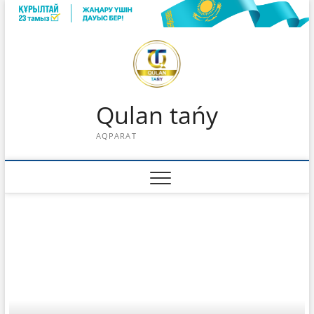
Skip
to
content
Qulan tańy
AQPARAT