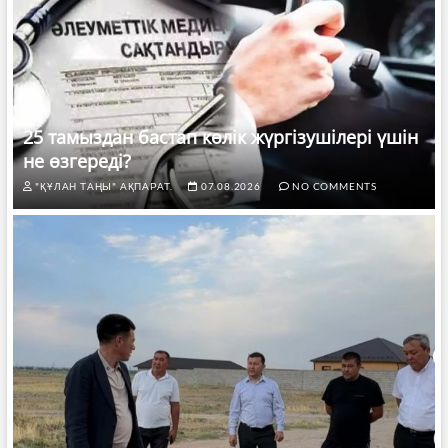
25 тамыздан бастап көлік жүргізушілері үшін
не өзгереді?
"ҚҰЛАН ТАҢЫ" АҚПАРАТ.
07.08.2026
NO COMMENTS