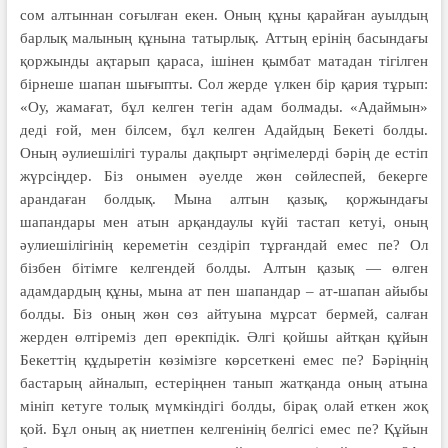
сом алтыннан соғылған екен. Оның құны қарайған ауылдың
барлық малының құнына татырлық. Аттың ерінің басындағы
қоржынды ақтарып қараса, ішінен қымбат матадан тігілген
бірнеше шапан шығыпты. Сол жерде үлкен бір қария тұрып:
«Оу, жамағат, бұл келген тегін адам болмады. «Адаймын»
деді ғой, мен білсем, бұл келген Адайдың Бекеті болды.
Оның әулиешілігі туралы дақпырт әңгімелерді бәрің де естіп
жүрсіңдер. Біз онымен әуелде жөн сөйлеспей, бекерге
арандаған болдық. Мына алтын қазық, қоржындағы
шапандары мен атын арқандаулы күйі тастап кетуі, оның
әулиешілігінің кереметін сездіріп тұрғандай емес пе? Ол
бізбен бітімге келгендей болды. Алтын қазық — өлген
адамдардың құны, мына ат пен шапандар – ат-шапан айыбы
болды. Біз оның жөн сөз айтуына мұрсат бермей, салған
жерден өлтіреміз деп өрекпідік. Әлгі қойшы айтқан құйын
Бекеттің құдыретін көзімізге көрсеткені емес пе? Бәріңнің
бастарың айналып, естеріңнен танып жатқанда оның атына
мініп кетуге толық мүмкіндігі болды, бірақ олай еткен жоқ
қой. Бұл оның ақ ниетпен келгенінің белгісі емес пе? Құйын