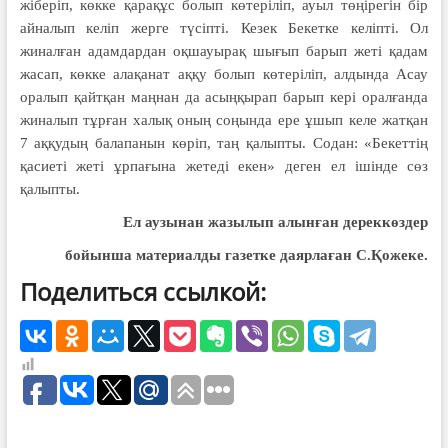
жіберіп, көкке қарақұс болып көтеріліп, ауыл төңірегін бір
айналып келіп жерге түсіпті. Кезек Бекетке келіпті. Ол
жиналған адамдардан оқшауырақ шығып барып жеті қадам
жасап, көкке алақанат аққу болып көтеріліп, алдында Асау
оралып қайтқан маңнан да асыңқырап барып кері оралғанда
жиналып тұрған халық оның соңында ере ұшып келе жатқан
7 аққудың балапанын көріп, таң қалыпты. Содан: «Бекеттің
қасиеті жеті ұрпағына жетеді екен» деген ел ішінде сөз
қалыпты.
Ел аузынан жазылып алынған дереккөздер
бойынша материалды газетке даярлаған С.Қожеке.
Поделиться ссылкой: