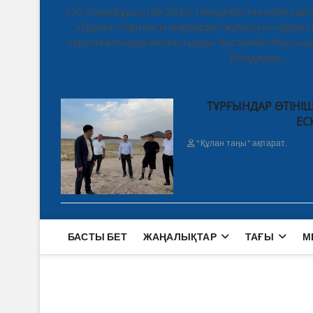
192 ViewsҚұрылтай-2026: теледебаттан кейін парт
«Әділет» партиясы өңірлердегі жұмысын «Әділетт
керуені аясында жалғастырды. Қостанай облысынд
Меңдіқара,…
ТҰРҒЫНДАР ӨТІНІШ
ЕС
"Құлан таңы" ақпарат.
БАСТЫ БЕТ
ЖАҢАЛЫҚТАР
ТАҒЫ
М