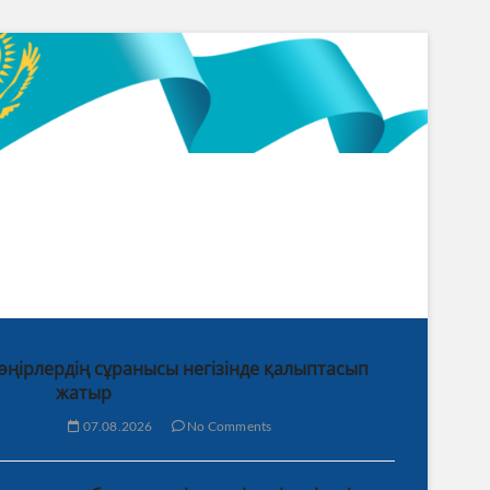
 өңірлердің сұранысы негізінде қалыптасып
жатыр
07.08.2026
No Comments