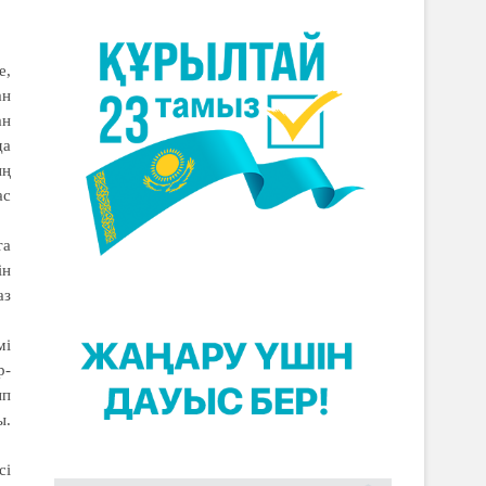
е,
ан
ан
да
ың
ас
та
ін
аз
мі
р­
ып
ы.
сі