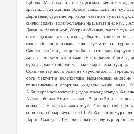
Ерболат Мырзабаевтың ысқырығынан кейін командала
арасында Саятжанның Жансая есімді қызы да жүр біле
Дариғаның суретіне бір қарап екеуінен туыстық ұқс
сіңілісі сияқты волейбол алаңына шығатын еді-ау… А
Дегенше болған жоқ, Әнұран ойна­лып, жарыс туы желб
шымылдығын жауып, ақ­тық айқасты өткізу үшін қы
мектептің спорт залына келді. Түс әлетінде турни
Саятжан жайған дастархан басына отырып, марқұмны
жиынға марқұмның жақын туыстарымен бірге Дариғ
құрбыларын көздеріне жас ала отырып еске түсірді.
Сонымен тартысты ойын да мәре­сіне жетті. Төрешіле
орта мектептің волейболшы қыздарының еншісіне
гимназиясының спортшы қыздары жеңіп алды. Ол
А.Байтұрсынов мектебі қыздар командасында Жанель
Айтқұл, Әлина Ахметалы және Зарина Ерлан сынды қ
қыздар командасын жасақтауға бас жаттықтырушы
сондықтан болар, ауыл әкімі Т. Атабаев оған жұрт алд
Дариға Сланқызы Нұралиеваны еске алу турнирі осым