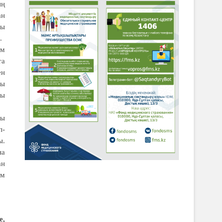
ың
ан
сы
.
ым
та
ен
сы
лы
ғы
п-
ы.
на
ан
ім
е,