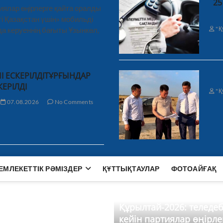
25
иялар өңірлерге қайта оралды
і Қазақстан үшін» мобильді
"Қ
а керуеннің бағыты Ұзынкөл,
І ЕСКЕРІЛДІТҰРҒЫНДАР
КЕРІЛДІ
"Қ
07.08.2026
No Comments
ЕМЛЕКЕТТІК РӘМІЗДЕР
ҚҰТТЫҚТАУЛАР
ФОТОАЙҒАҚ
Құрылтай-2026: теледе
кейін партиялар өңірле