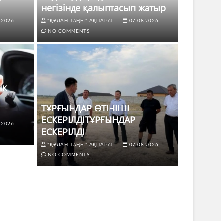
негізінде қалыптасып жатыр
.2026
"ҚҰЛАН ТАҢЫ" АҚПАРАТ.
07.08.2026
NO COMMENTS
ік
ТҰРҒЫНДАР ӨТІНІШІ
ЕСКЕРІЛДІТҰРҒЫНДАР
.2026
ЖАҢАЛЫҚТ
ЕСКЕРІЛДІ
 көлік жүргізушілері үшін не
ТҰРҒЫ
"ҚҰЛАН ТАҢЫ" АҚПАРАТ.
07.08.2026
ЕСКЕР
NO COMMENTS
8.2026
NO COMMENTS
"ҚҰЛАН Т