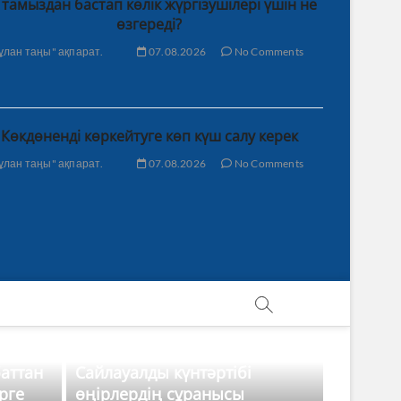
 тамыздан бастап көлік жүргізушілері үшін не
өзгереді?
ұлан таңы" ақпарат.
07.08.2026
No Comments
Көкдөненді көркейтуге көп күш салу керек
ұлан таңы" ақпарат.
07.08.2026
No Comments
баттан
Сайлауалды күнтәртібі
рге
өңірлердің сұранысы