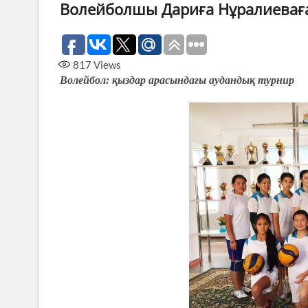
Волейболшы Дариға Нұралиевағ
817
Views
Волейбол: қыздар арасындағы аудандық турнир