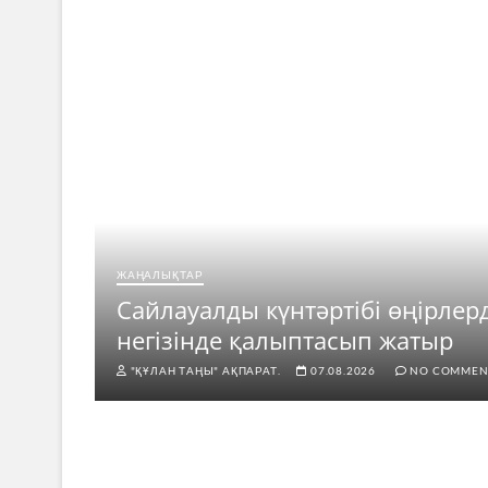
ЖАҢАЛЫҚТАР
ар
Сайлауалды күнтәртібі өңірлер
негізінде қалыптасып жатыр
"ҚҰЛАН ТАҢЫ" АҚПАРАТ.
07.08.2026
NO COMMEN