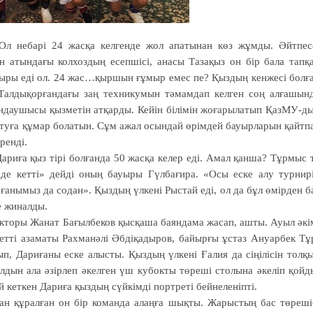
Ол небарі 24 жасқа келгенде жол апатынан көз жұмды. Әйтпес
н атындағы колхоздың есепшісі, анасы Тазақыз он бір бала тапқ
лғыры еді ол. 24 жас…қыршын ғұмыр емес пе? Қыздың кенжесі болғ
 Талдықорғандағы заң техникумын тәмамдап келген соң алғашын
ындаушысы қызметін атқарды. Кейін білімін жоғарылатып ҚазМУ-д
артуға құмар болатын. Сұм ажал осындай өрімдей бауырларын қайтп
ренді.
ариға қыз тірі болғанда 50 жасқа келер еді. Амал қанша? Тұрмыс 
 де кетті» дейді оның бауыры Гүлбағира. «Осы еске алу тур­нир
ғанымыз да содан». Қыздың үлкені Рыстай еді, ол да бұл өмірден б
е жиналды.
кторы Жанат Бағылбеков қысқаша баяндама жасап, ашты. Ауыл әкі
етті азаматы Рахманәлі Әбдіқа­дыров, байырғы ұстаз Ануарбек Тұ
п, Дариғаны еске алысты. Қыздың үлкені Ғалия да сіңілісін толқ
лдын ала әзірлеп әкелген үш кубокты төреші столына әкеліп қойд
кеткен Дариға қыздың сүйкімді портреті бейнеленіпті.
дан құралған он бір команда алаңға шықты. Жарыстың бас төреші