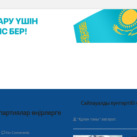
Сайлауалды күнтәртібі
 партиялар өңірлерге
"Құлан таңы" ақпарат.
No Comments