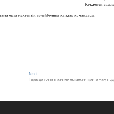
Көкдөнен ауыл
дағы орта мектептің волейболшы қыздар командасы.
Next
Next
post:
Таразда тозығы жеткен екі мектеп қайта жаңғыр