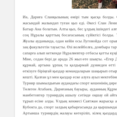
Иә, Дариға Сланқызының өмірі тым қысқа болды. 
жасындай жалындап туған қыз еді. Әкесі Слан Лени
Батыр Ана болатын. Алты қыз, бес ұлдың ішіндегі а
соң Нұралы қарттың босағасының сүйіктісі болды.
Жуалы ауданында, одан кейін осы Луговойда сот ор
заң факультетін тауысты. Өзі волейболға, домбыра т
сапарға алып кеткенде Нұралиевтер отбасы қатты күңі
Міне, содан бері де арада 26 жыл өте шықты. «Егер Д
құрмай, артына ұрпақ та қалдыр­май дүниеден өтті
өткізуге біріңғай қыздар ко­ман­даларын шақырып отыр
кешті. Қалған ұл мен қыздар еске алуға ауыл мектебін
Турнир шымылдығын аудандағы спорт кешенінің дире
Төлеген Атабаев, Дариға­ның бауыры, ауданның Құр­м
ман­бетовтер турнирдің ашылу сәтінде оқшау ой айты
тұрып есіне алды. Ұлдың кенжесі Саятжан жарысқа а
Кубокта да, спорт залдың қабырғасында да қыршындай 
Артынша турнирдің жалауы көтеріліп, кілең қыздар