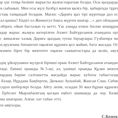
р үш топқа бөлініп жарысты жалғастыратын болды. Осы қыздард
к сыбанып. Мен осы жүзі балбұл жанған қызға бір, қабырғада тұрғ
астық тапқандай болдым. Маған: «Дариға қыз тірі жүргенде дәл о
мал қанша? Ендігі ол Жаннатул бақта жүрген шығар…» деп ойладым
іреп, ойын бас­та­лып та кетті. Үш алаңда өткен бәсеке кеш­құ­р
здар жарыс жалауы көтерілген Ахмет Байтұрсынов атындағы ор
рге жиналған халық Дариға қыздың туған бауырлары Гүлбағира м
ң әруағына бағыштап оқылған құранға қол жайып, бата жасады. О
амен бірге бір мектепте оқыған сыныптастары да келіп, аяу
рдің ұйғаруы­мен жүлделі бірінші орын Ахмет Байтұрсынов атында
 тиді. Екінші орынды №5-ші, ал, үшінші орынды Құлан мекте
ардың бәріне салтанатты жағдайда жарыс кубогы табысталд
 Базар, Нұрдана Бақберген, Дильназ Аушабай, Жансая Слан, Сәби
олдоп шеберлері болды. Айту ләзім, осыдан 30 жыл бұрын құрылғ
 Ерболат Мырзабаевтың қосқан еңбегі шынында да зор. Бәлк
ына шығарып, Алғыс хат табыс етті.
ен аяқталды.
С.Қожек