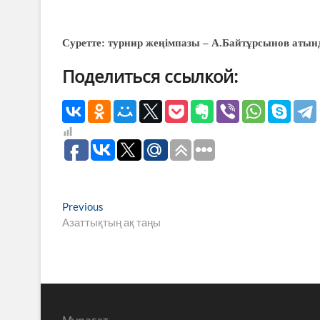
Суретте: турнир жеңімпазы – А.Байтұрсынов атын
Поделиться ссылкой:
Навигация
Previous
Previous
post:
Азаттықтың ақ таңы
по
записям