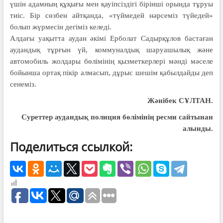
үшін адамның құқығы мен қауіп­сіздігі бірінші орында тұруы
тиіс. Бір сөзбен айтқанда, «түймедей нәрсеміз түйедей»
болып жүрмесін дегіміз келеді.
Ал­да­ғы уақытта ау­дан әкімі Ерболат Садырқұлов баста­ған
аудандық тұрғын үй, коммунал­дық шаруашылық және
автомо­биль жолдары бөлі­мінің қызмет­­керлері мәнді мәсе­ле
бойын­ша ортақ пікір алмасып, дұрыс шешім қабылдайды деп
сенеміз.
Жәнібек СҰЛТАН.
Суреттер аудандық полиция бөлімінің ресми сайтынан
алынды.
Поделиться ссылкой: