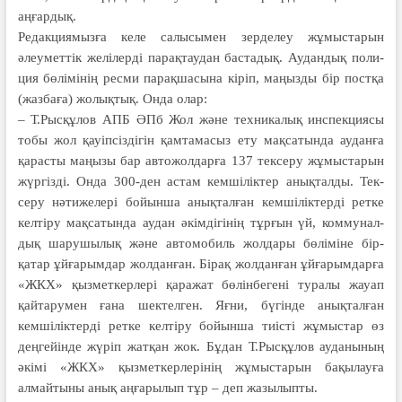
аңғардық.
Редакция­­мыз­­ға келе салысы­мен зерделеу жұмыс­тарын
әлеумет­тік желілерді парақтау­дан баста­дық. Аудандық поли­­
ция бөлімінің ресми парақ­шасы­на кіріп, маңызды бір пост­қа
(жазбаға) жолық­тық. Онда олар:
– Т.Рысқұлов АПБ ӘПб Жол және техни­ка­лық инспекциясы
тобы жол қауіп­сіздігін қамтама­сыз ету мақсатында ауданға
қарас­ты маңызы бар автожол­дарға 137 тексеру жұмыс­­тарын
жүргізді. Онда 300-ден ас­там кемшіліктер анық­тал­ды. Тек­­
серу нәтижелері бойынша анық­тал­ған кемшілік­­тер­ді рет­­ке
келтіру мақсатын­­да аудан әкімдігінің тұрғын үй, коммунал­
дық шарушылық және ав­томобиль жолдары бөліміне бір­
қатар ұйғарымдар жолданған. Бірақ жолданған ұйғарымдарға
«ЖКХ» қызметкерлері қаражат бөлінбегені туралы жауап
қайтарумен ғана шектелген. Яғни, бүгінде анықталған
кемшілік­тер­ді ретке келтіру бойынша тиісті жұмыстар өз
деңгейінде жүріп жатқан жок. Бұдан Т.Рысқұлов ауданының
әкімі «ЖКХ» қызметкерлерінің жұмыс­­­тарын бақылау­­­ға
алмай­тыны анық аңғарылып тұр – деп жазылыпты.