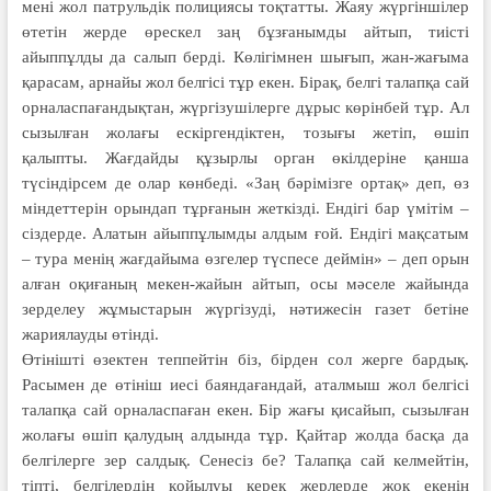
мені жол патрульдік полициясы тоқтатты. Жаяу жүргіншілер
өтетін жерде өрескел заң бұзғанымды айтып, тиісті
айыппұлды да салып берді. Көлігімнен шығып, жан-жағыма
қарасам, арнайы жол белгісі тұр екен. Бірақ, белгі талапқа сай
орналаспағандықтан, жүргізушілерге дұрыс көрінбей тұр. Ал
сызылған жолағы ескіргендіктен, тозығы жетіп, өшіп
қалыпты. Жағдайды құзырлы орган өкілдеріне қанша
түсіндірсем де олар көнбеді. «Заң бәрімізге ортақ» деп, өз
міндеттерін орындап тұрғанын жеткізді. Ендігі бар үмітім –
сіздерде. Алатын айыппұлымды алдым ғой. Ендігі мақсатым
– тура менің жағдайыма өзгелер түспесе деймін» – деп орын
алған оқиғаның мекен-жайын айтып, осы мәселе жайында
зерделеу жұмыстарын жүргізуді, нәтижесін газет бетіне
жариялауды өтінді.
Өтінішті өзектен теппейтін біз, бірден сол жерге бардық.
Расымен де өтініш иесі баяндағандай, аталмыш жол белгісі
талапқа сай орналаспаған екен. Бір жағы қисайып, сызылған
жолағы өшіп қалудың алдында тұр. Қайтар жолда басқа да
белгілерге зер салдық. Сенесіз бе? Талапқа сай келмейтін,
тіпті, белгілердің қойылуы керек жерлерде жоқ екенін