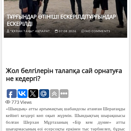
ТҰРҒЫНДАР ӨТІНІШІ ЕСКЕРІЛДІТҰРҒЫНДАР
ЕСКЕРІЛДІ
"ҚҰЛАН ТАҢЫ" АҚПАРАТ.
07.08.2026
NO COMMENTS
Жол белгілерін талапқа сай орнатуға
не кедергі?
773
Views
«Шындық» атты арғымақтың шабандозы атанған Шерағаңды
кейінгі кездері көп оқып жүрмін. Шындықтың шырақшысы
болған Шерхан Мұртазаның «Бір кем дүние» атты
шығармасының өзі есерсоқты еркінен тыс тәрбиелеп, бұрыс