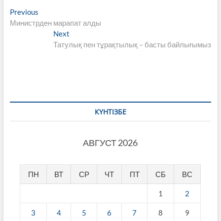
Навигация
Previous
Previous
post:
Министрден марапат алды
по
Next
Next
записям
post:
Татулық пен тұрақтылық – басты байлығымыз
КҮНТІЗБЕ
АВГУСТ 2026
ПН
ВТ
СР
ЧТ
ПТ
СБ
ВС
1
2
3
4
5
6
7
8
9