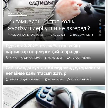
ЖАҢАЛЫҚТАР
25 тамыздан бастап көлік
жүргізушілері үшін не өзгереді?
"ҚҰЛАН ТАҢЫ" АҚПАРАТ.
07.08.2026
NO COMMENTS
Құрылтай-2026: теледебаттан кейін
партиялар өңірлерге қайта оралды
"ҚҰЛАН ТАҢЫ" АҚПАРАТ.
07.08.2026
NO COMMENTS
Сайлауалды күнтәртібі өңірлердің сұранысы
негізінде қалыптасып жатыр
"ҚҰЛАН ТАҢЫ" АҚПАРАТ.
07.08.2026
NO COMMENTS