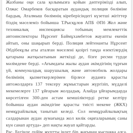
Жазбаны оқи сала қолымызға қойын дәптерімізді алып,
Олжас Омарбеков басқаратын аудандық полиция бөліміне
бар­дық. Аталмыш бөлімнің кіреберісіндегі күзетші жігіттер
біздің мәселеміз бойынша Т.Рысқұлов АПБ ӘПб Жол және
техникалық инспекциясы тобы­ның мемлекеттік
автоинспекторы Нұрсеит Баймұхам­бетов жауап­ты екенін
айтып, оны шақырып берді. Полиция лейтенанты Нұрсеит
Әбдібекұлы аты атал­­­­ған мәселені қазір­гі таң­да өзектілердің
қатарына жат­қызаты­­нын жеткізді де, біз­ге ресми түрде
мәлім­деме бер­ді. «Ағымдағы жылы аудан әкім­дігінің тұрғын
үй, коммуналдық шарушылық және автомобиль жол­дары
бөлімі­нің қыз­мет­керлерімен бірлесе ау­данға қарасты
автожолдарға 137 тексеру жұмыстарын жүргізіп, мүд­делі
мекемелерге 137 ұй­ғарым жолдадық. Алайда ұй­ғарымдарда
көр­сетіл­ген 300-ден астам кемшіліктерді ретке кел­тіру
бойынша аудан әкімдігіне қарасты тиісті мекеме (ЖКХ)
немқұрайлылық танытып келеді. Сол немқұрайлылықтың
салдарынан аудан аумағында жол көлік оқиғаларының саны
күн санап артуда» деп нақты жауап қайтарды.
Рас. Бүгінде дүйім жұртты індет бір жағынан қыспаққа алса,