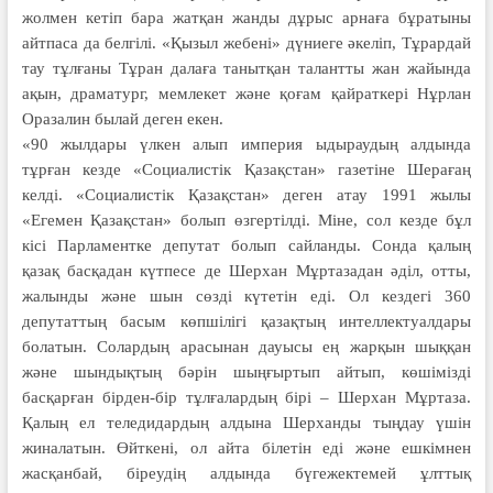
жолмен кетіп бара жатқан жанды дұрыс арнаға бұратыны
айтпаса да белгілі. «Қызыл жебені» дүниеге әкеліп, Тұрардай
тау тұлғаны Тұран далаға танытқан талантты жан жайында
ақын, драматург, мемлекет және қоғам қайраткері Нұрлан
Оразалин былай деген екен.
«90 жылдары үлкен алып империя ыдыраудың алдында
тұрған кезде «Социалистік Қазақстан» газетіне Шерағаң
келді. «Социалистік Қазақстан» деген атау 1991 жылы
«Егемен Қазақстан» болып өзгертілді. Міне, сол кезде бұл
кісі Парламентке депутат болып сайланды. Сонда қалың
қазақ басқадан күтпесе де Шерхан Мұртазадан әділ, отты,
жалынды және шын сөзді күтетін еді. Ол кездегі 360
депутаттың басым көпшілігі қазақтың интеллектуалдары
болатын. Солардың арасынан дауысы ең жарқын шыққан
және шындықтың бәрін шыңғыртып айтып, көшімізді
басқарған бірден-бір тұлғалардың бірі – Шерхан Мұртаза.
Қалың ел теледидардың алдына Шерханды тыңдау үшін
жиналатын. Өйткені, ол айта білетін еді және ешкімнен
жасқанбай, біреудің алдында бүгежектемей ұлттық