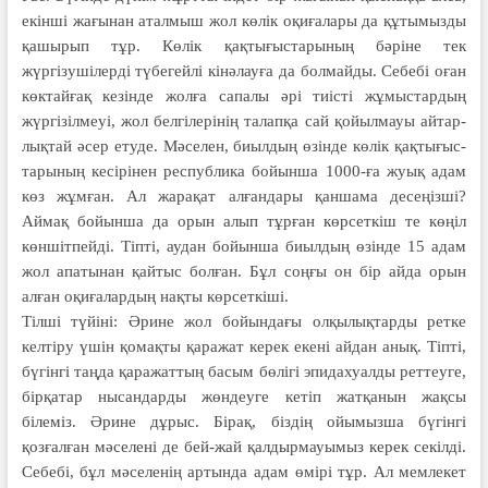
екінші жағынан аталмыш жол көлік оқиғалары да құтымызды
қашырып тұр. Көлік қақтығыстарының бәріне тек
жүргізушілерді түбегейлі кінәлауға да болмайды. Себебі оған
көктайғақ кезінде жолға сапалы әрі тиісті жұмыстардың
жүргізілмеуі, жол белгілерінің талап­қа сай қойыл­мауы айтар­
лықтай әсер етуде. Мәселен, биыл­­дың өзінде кө­лік қақ­тығыс­
тарының кесірі­нен респу­бли­ка бойынша 1000-ға жуық адам
көз жұмған. Ал жарақат алғандары қаншама десеңізші?
Аймақ бойынша да орын алып тұрған көрсеткіш те көңіл
көншітпейді. Тіпті, аудан бойынша биылдың өзінде 15 адам
жол апатынан қайтыс болған. Бұл соңғы он бір айда орын
алған оқиғалардың нақты көрсеткіші.
Тілші түйіні: Әрине жол бойын­­да­­ғы олқылық­тар­ды ретке
келтіру үшін қо­мақты қаражат керек екені айдан анық. Тіпті,
бү­гінгі таң­да қаражаттың басым бөлігі эпидахуал­ды рет­теуге,
бірқатар нысан­дар­ды жөндеуге кетіп жат­қанын жақсы
білеміз. Әрине дұрыс. Бірақ, біздің ойымызша бүгінгі
қозғалған мәселені де бей-жай қалдырмауымыз керек секілді.
Себебі, бұл мәсе­ленің артында адам өмірі тұр. Ал мемлекет