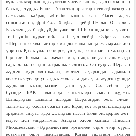
құндылықтар жөнінде, ұлттық мәселе жөнінде дәл сол көштің
басында тұрды. Кешегі Алаштың арыстары секілді қазақтың
намысына қайрақ, жігеріне қамшы сала білген адам,
сонысымен қадірлі бола білді», – дейді Нұрлан Оразалин.
Расымен де, біздің үйдің үлкендері Шерағаңды осы қасиет­
тері үшін құрметтейді әрі қадірлейді. Әсіресе, әкем
«Шерағаң секілді айтар ойыңды ешқашанда жасырма» деп
үйретті. Қазақ ұяда не көрсе, ұшқанда соны ілетін халықтың
бірі ғой. Бәлкім сол әкеміз айт­қан ақыл-кеңесті санамызда
сары майдай сақтап ал­дық па, белгісіз… Әйтеуір… Шерағаң
жүр­ген журналис­тикалық жолмен ақырындап адым­дап
келеміз. Әуеліде ұстаз­дық жолды таңдасақ та, жүрек тү­бін­де
журналис­ти­калық қыз­мет тулап тұрды. Сол себеп­ті де
бүгінде БАҚ саласында бағы­мызды сынап жүр­міз.
Шындықтың шыңы­на шық­қан Шерағаңдай бола алмай­
тынымыз әу бас­тан бел­гілі ғой. Бірақ, көз көрген шын­дықты
әрдайым айту­ға, қара халықтың назын билік өкілдеріне жет­
кізуге мен міндеттімін. Атақ­ты әдеби сыншы Николай
Михалковский «Журналис­ти­ка қоғаммен бірге өмір сүріп,
қоғаммен бірге тыныстайды. Қоғам тірлігінің тамыры