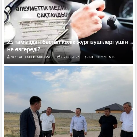
25 тамыздан бастап көлік жүргізушілері үшін
не өзгереді?
"ҚҰЛАН ТАҢЫ" АҚПАРАТ.
07.08.2026
NO COMMENTS