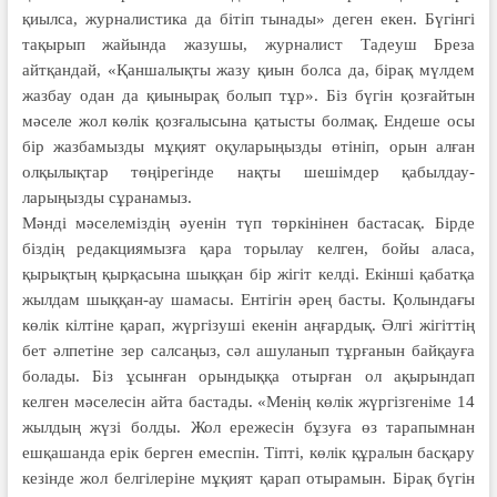
қиылса, журналистика да бітіп тынады» деген екен. Бүгінгі
тақырып жайында жазушы, журналист Тадеуш Бреза
айтқандай, «Қаншалықты жазу қиын болса да, бірақ мүлдем
жазбау одан да қиынырақ болып тұр». Біз бүгін қозғайтын
мәселе жол көлік қозғалысына қатысты болмақ. Ендеше осы
бір жазбамызды мұқият оқуларыңызды өтініп, орын алған
олқылықтар төңірегінде нақты шешімдер қабылдау­
ларыңызды сұранамыз.
Мәнді мәселеміздің әуенін түп төркінінен бастасақ. Бірде
біздің редакциямызға қара торылау келген, бойы аласа,
қырықтың қырқасына шыққан бір жігіт келді. Екінші қабатқа
жылдам шыққан-ау шамасы. Ентігін әрең басты. Қолындағы
көлік кілтіне қарап, жүргізуші екенін аңғардық. Әлгі жігіттің
бет әлпетіне зер салсаңыз, сәл ашуланып тұрғанын байқауға
болады. Біз ұсынған орындыққа отырған ол ақырындап
келген мәселесін айта бастады. «Менің көлік жүргізгеніме 14
жылдың жүзі болды. Жол ережесін бұзуға өз тарапымнан
ешқашанда ерік берген емеспін. Тіпті, көлік құралын басқару
кезінде жол белгілеріне мұқият қарап отырамын. Бірақ бүгін