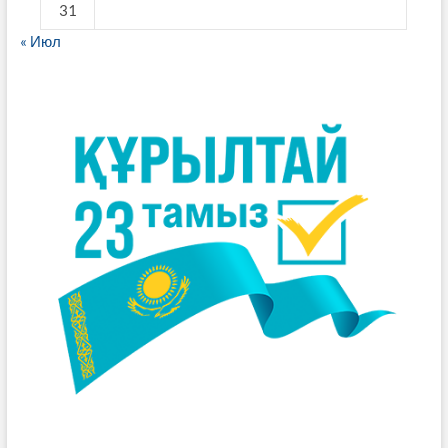
31
« Июл