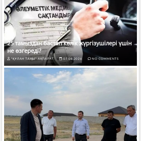
25 тамыздан бастап көлік жүргізушілері үшін
не өзгереді?
"ҚҰЛАН ТАҢЫ" АҚПАРАТ.
07.08.2026
NO COMMENTS