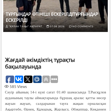
ТҰРҒЫНДАР ӨТІНІШІ ЕСКЕРІЛДІТҰРҒЫНДАР
ЕСКЕРІЛДІ
"ҚҰЛАН ТАҢЫ" АҚПАРАТ.
07.08.2026
NO COMMENTS
Жағдай әкімдіктің тұрақты
бақылауында
585
Views
Сәуір айының 14-і күні сағат 01:40 шамасында Т.Рысқұлов
ауданының таулы аймақтарында бұршақ аралас қатты нөсер
жауын жауып, салдарынан тауға жақын орналасқан
Ақыртөбе, Өрнек, Құмарық, Жарлысу, Әбжаппар, Көкдөнен