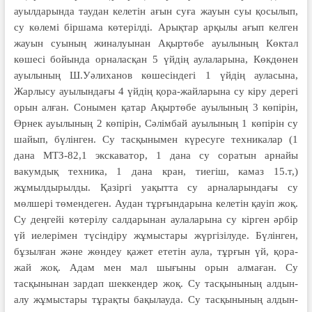
ауылдарында таудан келетін ағын суға жауын суы қосылып,
су көлемі біршама көтерілді. Арықтар арқылы ағып келген
жауын суының жиналуынан Ақыртөбе ауылының Көктал
көшесі бойында орналасқан 5 үйдің аулаларына, Көкдөнен
ауылының Ш.Уәлиханов көшесіндегі 1 үйдің ауласына,
Жарлысу ауылындағы 4 үйдің қора-жайларына су кіру дерегі
орын алған. Сонымен қатар Ақыртөбе ауылының 3 көпірін,
Өрнек ауылының 2 көпірін, Сәлімбай ауылының 1 көпірін су
шайып, бүлінген. Су тасқынымен күресуге техникалар (1
дана МТЗ-82,1 экскаватор, 1 дана су соратын арнайы
вакумдық техника, 1 дана кран, тиегіш, камаз 15.т,)
жұмылдырылды. Қазіргі уақытта су арналарындағы су
мөлшері төмендеген. Аудан тұрғындарына келетін қауіп жоқ.
Су деңгейі көтерілу салдарынан аулаларына су кірген әрбір
үй иелерімен түсіндіру жұмыстары жүргізілуде. ​Бүлінген,
бұзылған және жөндеу қажет ететін аула, тұрғын үй, қора-
жай жоқ. Адам мен мал шығыны орын алмаған. Су
тасқынынан зардап шеккендер жоқ. Су тасқынының алдын-
алу жұмыстары тұрақты бақылауда. Су тасқынының алдын-