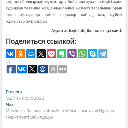
алу, оны болдырмау жұмыстары бойынша аудан әкімдігі және
аудандық төтенше жағдайлар бөлімі қызметі тарапынан орын
алған ауылдарда тиісті шаралар қабылданып, жүйелі
жұмыстар жүргізілуде.
Аудан әкімдігінің баспасөз қызметі.
Поделиться ссылкой:
Навигация
Previous
Previous
post:
№27 15 Сәуір 2022
по
Next
Next
записям
post:
Мемлекет басшысы Жамбыл облысының әкімі Нұржан
Нұржігітовті қабылдады