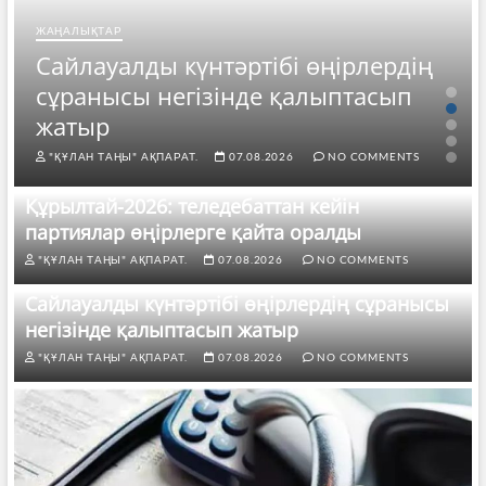
ЖАҢАЛЫҚТАР
Сайлауалды күнтәртібі өңірлердің
сұранысы негізінде қалыптасып
жатыр
"ҚҰЛАН ТАҢЫ" АҚПАРАТ.
07.08.2026
NO COMMENTS
Құрылтай-2026: теледебаттан кейін
партиялар өңірлерге қайта оралды
"ҚҰЛАН ТАҢЫ" АҚПАРАТ.
07.08.2026
NO COMMENTS
Сайлауалды күнтәртібі өңірлердің сұранысы
негізінде қалыптасып жатыр
"ҚҰЛАН ТАҢЫ" АҚПАРАТ.
07.08.2026
NO COMMENTS