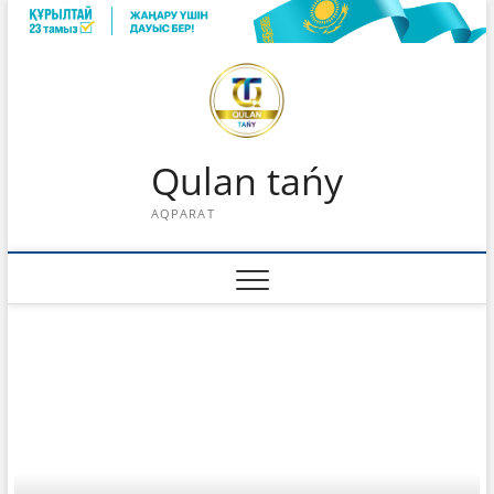
Skip
to
content
Qulan tańy
AQPARAT