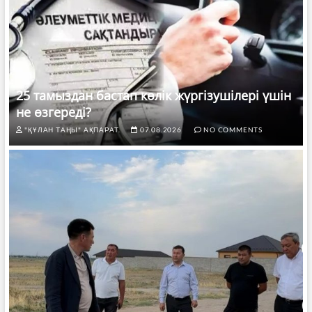
25 тамыздан бастап көлік жүргізушілері үшін
не өзгереді?
"ҚҰЛАН ТАҢЫ" АҚПАРАТ.
07.08.2026
NO COMMENTS