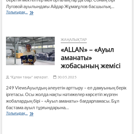
Луговой ауылындағы Айдар Жұмағұлов басшылық…
Шәкірттерін
Толығырақ...
шыңдай
білген
орталық
ЖАҢАЛЫҚТАР
«ALLAN» – «Ауыл
аманаты»
жобасының жемісі
"Құлан таңы" ақпарат.
30.05.2025
249 ViewsАуылдың әлеуетін арттыру – ел дамуының берік
іргетасы. Осы жолда нақты нәтижелер көрсетіп жүрген
жобалардың бірі – «Ауыл аманаты» бағдарламасы. Бұл
бастама ауыл тұрғындарына…
«ALLAN»
Толығырақ...
–
«Ауыл
аманаты»