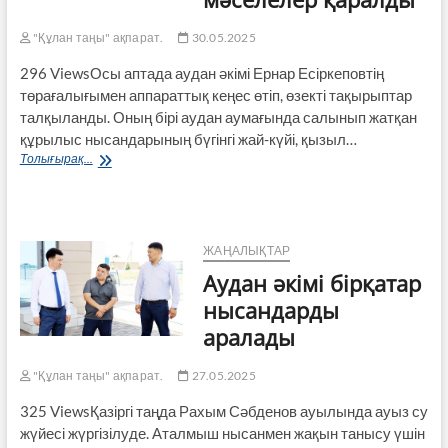
"Құлан таңы" ақпарат.
30.05.2025
296 ViewsОсы аптада аудан әкімі Ернар Есіркеповтің
төрағалығымен аппараттық кеңес өтіп, өзекті тақырыптар
талқыланды. Оның бірі аудан аумағында салынып жатқан
құрылыс нысандарының бүгінгі жай-күйі, қызыл…
Құрылыс
Толығырақ...
саласындағы
мәселелер
қаралды
ЖАҢАЛЫҚТАР
Аудан әкімі бірқатар
нысандарды
аралады
"Құлан таңы" ақпарат.
27.05.2025
325 ViewsҚазіргі таңда Рахым Сәбденов ауылында ауыз су
жүйесі жүргізілуде. Аталмыш нысанмен жақын танысу үшін