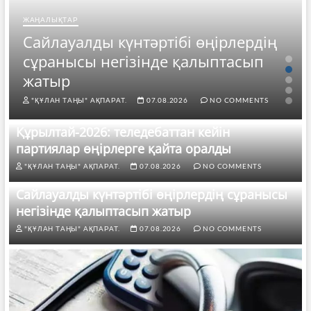
ЖАҢАЛЫҚТАР
Сайлауалды күнтәртібі өңірлердің
сұранысы негізінде қалыптасып
жатыр
"ҚҰЛАН ТАҢЫ" АҚПАРАТ.
07.08.2026
NO COMMENTS
Құрылтай-2026: теледебаттан кейін
партиялар өңірлерге қайта оралды
"ҚҰЛАН ТАҢЫ" АҚПАРАТ.
07.08.2026
NO COMMENTS
Сайлауалды күнтәртібі өңірлердің сұранысы
негізінде қалыптасып жатыр
"ҚҰЛАН ТАҢЫ" АҚПАРАТ.
07.08.2026
NO COMMENTS