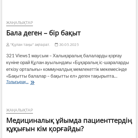
күлкісінен
қымбат
қазына
жоқ
ЖАҢАЛЫҚТАР
Бала деген – бір бақыт
"Құлан таңы" ақпарат.
30.05.2025
321 Views1 маусым – Халықаралық балаларды қорғау
күніне орай Құлан ауылындағы «Бұқаралық іс-шараларды
өткізу орталығы» коммуналдық мемлекеттік мекемесінде
«Бақытты балалар – бақытты ел» деген тақырыпта…
Бала
Толығырақ...
деген
–
бір
бақыт
ЖАҢАЛЫҚТАР
Медициналық ұйымда пациенттердің
құқығын кім қорғайды?