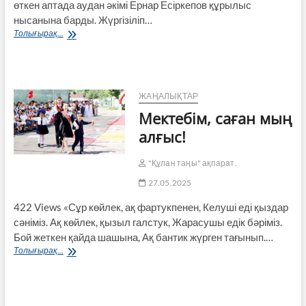
өткен аптада аудан әкімі Ернар Есіркепов құрылыс
нысанына барды. Жүргізіліп…
Аудан
Толығырақ...
әкімі
бірқатар
нысандарды
аралады
ЖАҢАЛЫҚТАР
Мектебім, саған мың
алғыс!
"Құлан таңы" ақпарат.
27.05.2025
422 Views «Сұр көйлек, ақ фартукпенен, Келуші еді қыздар
сәніміз. Ақ көйлек, қызыл галстук, Жарасушы едік бәріміз.
Бой жеткен қайда шашына, Ақ бантик жүрген тағынып.…
Мектебім,
Толығырақ...
саған
мың
алғыс!