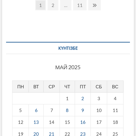
Пагинация
Page
Page
Page
Next
1
2
…
11
page
записей
КҮНТІЗБЕ
МАЙ 2025
ПН
ВТ
СР
ЧТ
ПТ
СБ
ВС
1
2
3
4
5
6
7
8
9
10
11
12
13
14
15
16
17
18
19
20
21
22
23
24
25