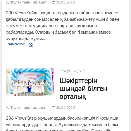
"Құлан таңы" ақпарат.
30.05.2025
230 ViewsКейде пациенттер дәрігер каби­нетінен немесе
қабылдаудан соң мәселенің байыбына жету үшін бірден
әлеуметтік медициналық сақтандыру қорына
хабарласады. Олардың басым бөлігі емхана немесе
ауруханада жұмыс…
Медициналық
Толығырақ...
ұйымда
пациенттердің
құқығын
кім
қорғайды?
ЖАҢАЛЫҚТАР
Шәкірттерін
шыңдай білген
орталық
"Құлан таңы" ақпарат.
30.05.2025
236 ViewsҚазір оқушылардың басым көпшілігі қосымша
үйірмелерде дәріс алады. Ауданымызда қосымша білім
беретін мектептер мен орталықтар да бар. Соның бірі