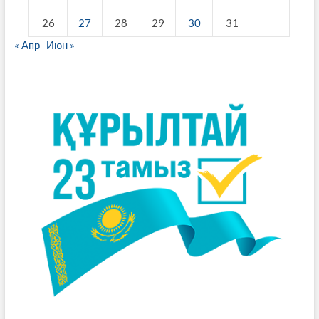
26
27
28
29
30
31
« Апр
Июн »