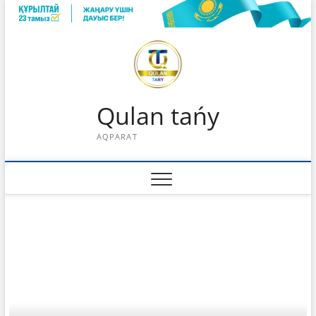
Skip
to
content
Qulan tańy
AQPARAT