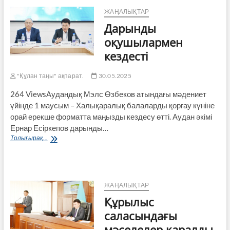
жобасының
жемісі
ЖАҢАЛЫҚТАР
Дарынды
оқушылармен
кездесті
"Құлан таңы" ақпарат.
30.05.2025
264 ViewsАудандық Мэлс Өзбеков атындағы мәдениет
үйінде 1 маусым – Халықаралық балаларды қорғау күніне
орай ерекше форматта маңызды кездесу өтті. Аудан әкімі
Ернар Есіркепов дарынды…
Дарынды
Толығырақ...
оқушылармен
кездесті
ЖАҢАЛЫҚТАР
Құрылыс
саласындағы
мәселелер қаралды