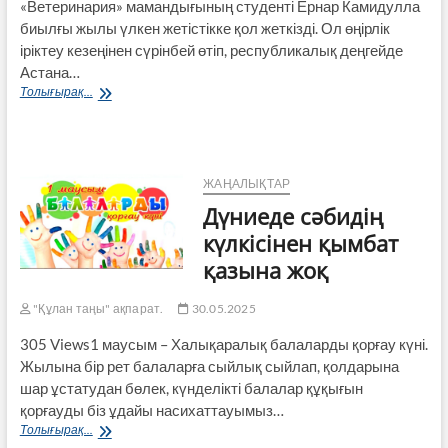
«Ветеринария» мамандығының студенті Ернар Камидулла
биылғы жылы үлкен жетістікке қол жеткізді. Ол өңірлік
іріктеу кезеңінен сүрінбей өтіп, республикалық деңгейде
Астана…
Ернар
Толығырақ...
Камидулла
–
«ТОП-100
үздік
студент»
ЖАҢАЛЫҚТАР
байқауының
Дүниеде сәбидің
жеңімпазы
күлкісінен қымбат
қазына жоқ
"Құлан таңы" ақпарат.
30.05.2025
305 Views1 маусым – Халықаралық балаларды қорғау күні.
Жылына бір рет балаларға сыйлық сыйлап, қолдарына
шар ұстатудан бөлек, күнделікті балалар құқығын
қорғауды біз ұдайы насихаттауымыз…
Дүниеде
Толығырақ...
сәбидің