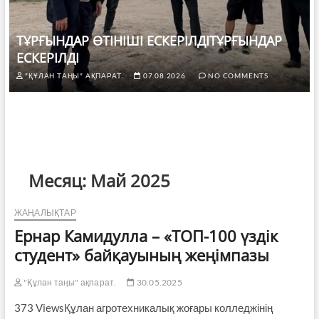
ТҰРҒЫНДАР ӨТІНІШІ ЕСКЕРІЛДІТҰРҒЫНДАР
ЕСКЕРІЛДІ
"ҚҰЛАН ТАҢЫ" АҚПАРАТ.
07.08.2026
NO COMMENTS
Месяц:
Май 2025
ЖАҢАЛЫҚТАР
Ернар Камидулла – «ТОП-100 үздік
студент» байқауының жеңімпазы
"Құлан таңы" ақпарат.
30.05.2025
373 ViewsҚұлан агротехникалық жоғары колледжінің