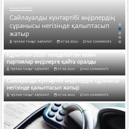
ЖАҢАЛЫҚТАР
Сайлауалды күнтәртібі өңірлердің
сұранысы негізінде қалыптасып
жатыр
"ҚҰЛАН ТАҢЫ" АҚПАРАТ.
07.08.2026
NO COMMENTS
Құрылтай-2026: теледебаттан кейін
партиялар өңірлерге қайта оралды
"ҚҰЛАН ТАҢЫ" АҚПАРАТ.
07.08.2026
NO COMMENTS
Сайлауалды күнтәртібі өңірлердің сұранысы
негізінде қалыптасып жатыр
"ҚҰЛАН ТАҢЫ" АҚПАРАТ.
07.08.2026
NO COMMENTS