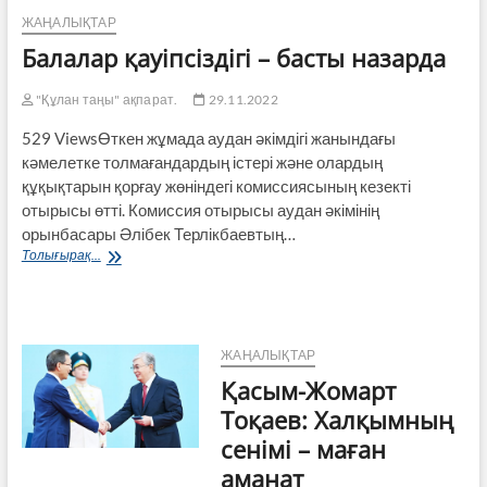
ЖАҢАЛЫҚТАР
Балалар қауіпсіздігі – басты назарда
"Құлан таңы" ақпарат.
29.11.2022
529 ViewsӨткен жұмада аудан әкімдігі жанындағы
кәмелетке толмағандардың істері және олардың
құқықтарын қорғау жөніндегі комиссиясының кезекті
отырысы өтті. Комиссия отырысы аудан әкімінің
орынбасары Әлібек Терлікбаевтың…
Балалар
Толығырақ...
қауіпсіздігі
–
басты
назарда
ЖАҢАЛЫҚТАР
Қасым-Жомарт
Тоқаев: Халқымның
сенімі – маған
аманат