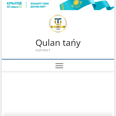
Skip
to
content
Qulan tańy
AQPARAT