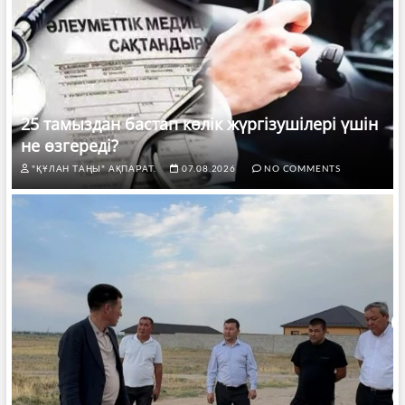
25 тамыздан бастап көлік жүргізушілері үшін
не өзгереді?
"ҚҰЛАН ТАҢЫ" АҚПАРАТ.
07.08.2026
NO COMMENTS