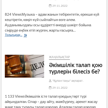
29.11.2022
824 ViewsМузыка – адам жанын тебірентетін, ерекше күй
кештіретін, көңіл-күй сыйлайтын өзге әлем.
Ауданымыздағы осы құдіретті өнерді шәкірт бойына
сіңіруде еңбек етіп жүрген, жарты ғасырға…
Музыканың
Толығырақ...
әлемі
–
Төлебаев
мектебі
ЖАҢАЛЫҚТАР
Әкімшілік талап қою
түрлерін білесіз бе?
"Құлан таңы" ақпарат.
29.11.2022
1 133 ViewsӘкімшілік істе талап қоюдың төрт түрі
айқындалған. Олар – дау айту, мәжбүрлеу, әрекет жасау
және тану туралы талап қоюлар. Аталған талап қоюлар