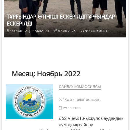
ТҰРҒЫНДАР ӨТІНІШІ ЕСКЕРІЛДІТҰРҒЫНДАР
ЕСКЕРІЛДІ
"ҚҰЛАН ТАҢЫ" АҚПАРАТ.
07.08.2026
NO COMMENTS
Месяц:
Ноябрь 2022
САЙЛАУ КОМИССИЯСЫ
"Құлан таңы" ақпарат.
29.11.2022
662 ViewsТ.Рысқұлов аудандық
аумақтық сайлау