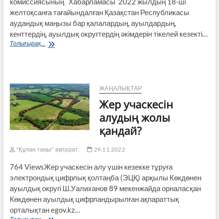
комиссиясының Хабарламасы 2022 жылдың 18-ші
желтоқсанға тағайындалған Қазақстан Республикасы
аудандық маңызы бар қалалардың, ауылдардың,
кенттердің, ауылдық округтердің әкімдерін тікелей кезекті…
Толығырақ...
ЖАҢАЛЫҚТАР
Жер учаскесін
алудың жолы
қандай?
"Құлан таңы" ақпарат.
29.11.2022
764 ViewsЖер учаскесін алу үшін кезекке тұруға
электрондық цифрлық қолтаңба (ЭЦҚ) арқылы Көкдөнен
ауылдық округі Ш.Уалиханов 89 мекенжайда орналасқан
Көкдөнен ауылдық цифрландырылған ақпараттық
орталықтан egov.kz…
Жер