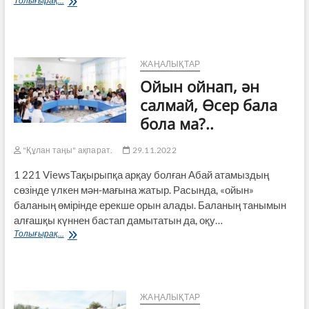
Толығырақ...
учаскесін
алудың
жолы
қандай?
ЖАҢАЛЫҚТАР
Ойын ойнап, ән
салмай, Өсер бала
бола ма?..
"Құлан таңы" ақпарат.
29.11.2022
1 221 ViewsТақырыпқа арқау болған Абай атамыздың
сөзінде үлкен мән-мағына жатыр. Расында, «ойын»
баланың өмірінде ерекше орын алады. Баланың танымын
алғашқы күннен бастап дамытатын да, оқу…
Ойын
Толығырақ...
ойнап,
ән
салмай,
Өсер
бала
ЖАҢАЛЫҚТАР
бола