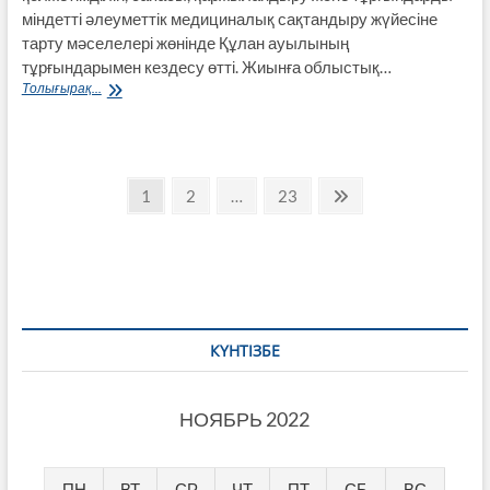
міндетті әлеуметтік медициналық сақтандыру жүйесіне
тарту мәселелері жөнінде Құлан ауылының
тұрғындарымен кездесу өтті. Жиынға облыстық…
Міндетті
Толығырақ...
әлеуметтік
медициналық
сақтандыру
тақырыбы
Пагинация
талқыланды
Page
Page
Page
Next
1
2
…
23
page
записей
КҮНТІЗБЕ
НОЯБРЬ 2022
ПН
ВТ
СР
ЧТ
ПТ
СБ
ВС