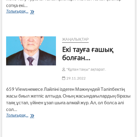
сотқа екі…
Әкімшілік
Толығырақ...
талап
қою
түрлерін
білесіз
бе?
ЖАҢАЛЫҚТАР
Екі тауға ғашық
болған…
"Құлан таңы" ақпарат.
29.11.2022
659 Viewsнемесе Ләйліні іздеген Мәжнүндей Тәліпбектің
жасы биыл жетпіс алтыда. Оның жасындағылардың біразы
таяқ ұстап, үйінен ұзап шыға алмай жүр. Ал, ол болса әлі
сол…
Екі
Толығырақ...
тауға
ғашық
болған…