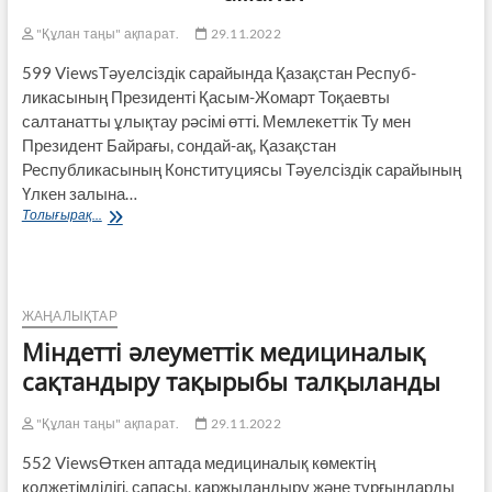
"Құлан таңы" ақпарат.
29.11.2022
599 ViewsТәуелсіздік сарайында Қазақстан Респуб­
ликасының Президенті Қасым-Жомарт Тоқаевты
салтанатты ұлықтау рәсімі өтті. Мемлекеттік Ту мен
Президент Байрағы, сондай-ақ, Қазақстан
Республикасының Конституциясы Тәуелсіздік сарайының
Үлкен залына…
Қасым-
Толығырақ...
Жомарт
Тоқаев:
Халқымның
сенімі
–
ЖАҢАЛЫҚТАР
маған
Міндетті әлеуметтік медициналық
аманат
сақтандыру тақырыбы талқыланды
"Құлан таңы" ақпарат.
29.11.2022
552 ViewsӨткен аптада медициналық көмектің
қолжетімділігі, сапасы, қаржыландыру және тұрғындарды