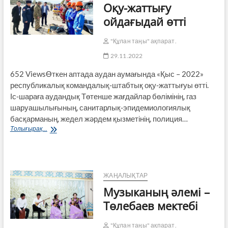
Оқу-жаттығу
ма?..
ойдағыдай өтті
"Құлан таңы" ақпарат.
29.11.2022
652 ViewsӨткен аптада аудан аумағында «Қыс – 2022»
республикалық командалық-штабтық оқу-жаттығуы өтті.
Іс-шараға аудандық Төтенше жағдайлар бөлімінің, газ
шаруашылығының, санитарлық-эпидемиологиялық
басқарманың, жедел жәрдем қызметінің, полиция…
Оқу-
Толығырақ...
жаттығу
ойдағыдай
өтті
ЖАҢАЛЫҚТАР
Музыканың әлемі –
Төлебаев мектебі
"Құлан таңы" ақпарат.