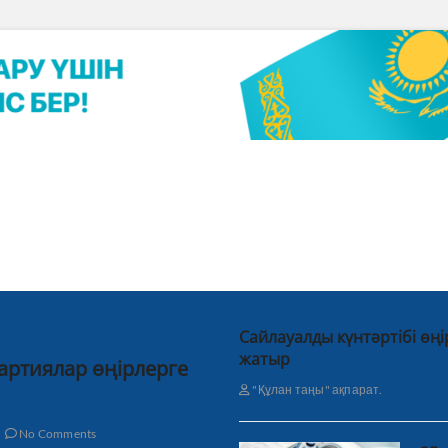
Сайлауалды күнтәртібі өң
жатыр
партиялар өңірлерге
"Құлан таңы" ақпарат.
No Comments