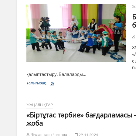
Ж
Б
б
3
«
с
б
қалыптастыру. Балаларды…
Бүлдіршіндер
Толығырақ...
ұлттық
құндылықтарды
балабақшадан
үйрену
ЖАҢАЛЫҚТАР
керек
«Біртұтас тәрбие» бағдарламасы 
жоба
"Құлан таңы" ақпарат.
29.11.2024