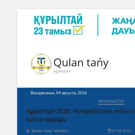
Skip
to
content
Qulan tańy
AQPARAT
Воскресенье, 09 августа, 2026
ЖАҢАЛЫҚТАР
Құрылтай-2026: теледебаттан кейін 
қайта оралды
"Құлан таңы" ақпарат.
07.08.2026