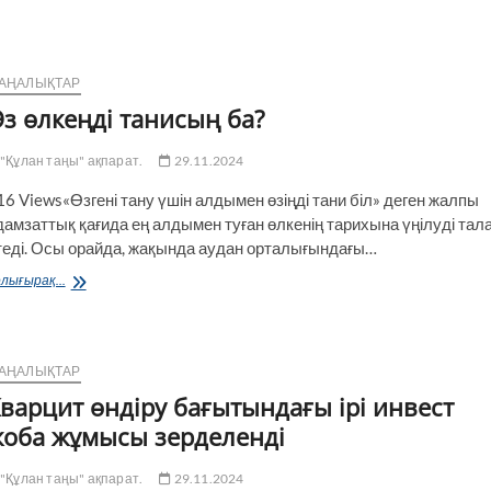
АҢАЛЫҚТАР
з өлкеңді танисың ба?
"Құлан таңы" ақпарат.
29.11.2024
16 Views«Өзгені тану үшін алдымен өзіңді тани біл» деген жалпы
дамзаттық қағида ең алдымен туған өлкенің тарихына үңілуді тал
теді. Осы орайда, жақында аудан орталығындағы…
Өз
лығырақ...
өлкеңді
танисың
ба?
АҢАЛЫҚТАР
варцит өндіру бағытындағы ірі инвест
оба жұмысы зерделенді
"Құлан таңы" ақпарат.
29.11.2024