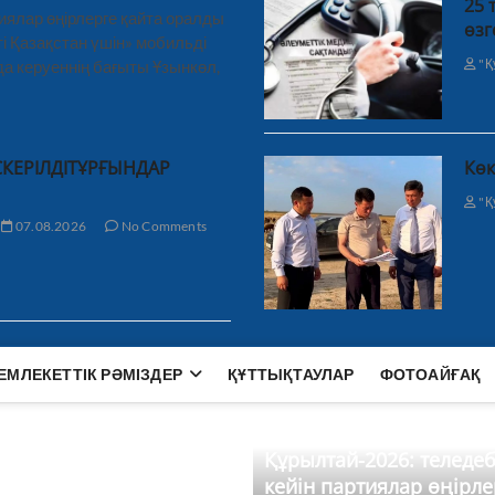
25 
иялар өңірлерге қайта оралды
өзг
і Қазақстан үшін» мобильді
"Қ
а керуеннің бағыты Ұзынкөл,
СКЕРІЛДІТҰРҒЫНДАР
Көк
"Қ
07.08.2026
No Comments
ЕМЛЕКЕТТІК РӘМІЗДЕР
ҚҰТТЫҚТАУЛАР
ФОТОАЙҒАҚ
Құрылтай-2026: теледе
кейін партиялар өңірле