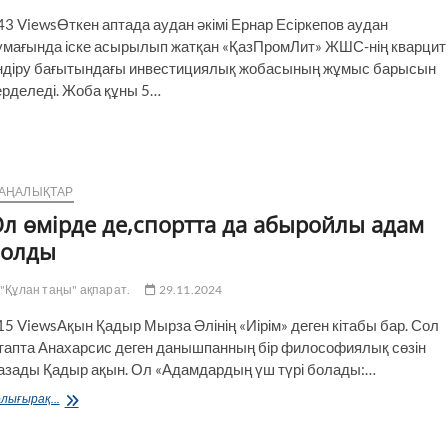
43 ViewsӨткен аптада аудан әкімі Ернар Есіркепов аудан
умағында іске асырылып жатқан «ҚазПромЛит» ЖШС-нің кварцит
ндіру бағытындағы инвестициялық жобасының жұмыс барысын
ерделеді. Жоба құны 5…
АҢАЛЫҚТАР
л өмірде де,спортта да абыройлы адам
болды
"Құлан таңы" ақпарат.
29.11.2024
15 ViewsАқын Қадыр Мырза Әлінің «Иірім» деген кітабы бар. Сол
ітапта Анахарсис деген данышпанның бір философиялық сөзін
азады Қадыр ақын. Ол «Адамдардың үш түрі болады:…
Ол
лығырақ...
өмірде
де,спортта