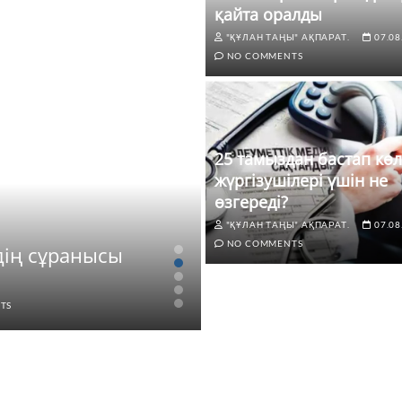
қайта оралды
"ҚҰЛАН ТАҢЫ" АҚПАРАТ.
07.08
NO COMMENTS
25 тамыздан бастап көл
жүргізушілері үшін не
өзгереді?
"ҚҰЛАН ТАҢЫ" АҚПАРАТ.
07.08
ЖАҢАЛЫҚТАР
NO COMMENTS
дің сұранысы
25 тамыздан бастап
өзгереді?
TS
"ҚҰЛАН ТАҢЫ" АҚПАРАТ.
07.0