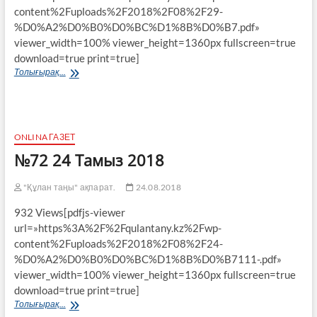
content%2Fuploads%2F2018%2F08%2F29-
%D0%A2%D0%B0%D0%BC%D1%8B%D0%B7.pdf»
viewer_width=100% viewer_height=1360px fullscreen=true
download=true print=true]
№73
Толығырақ...
29
Тамыз
2018
ONLINA ГАЗЕТ
№72 24 Тамыз 2018
"Құлан таңы" ақпарат.
24.08.2018
932 Views[pdfjs-viewer
url=»https%3A%2F%2Fqulantany.kz%2Fwp-
content%2Fuploads%2F2018%2F08%2F24-
%D0%A2%D0%B0%D0%BC%D1%8B%D0%B7111-.pdf»
viewer_width=100% viewer_height=1360px fullscreen=true
download=true print=true]
№72
Толығырақ...
24