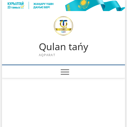
Skip
to
content
Qulan tańy
AQPARAT