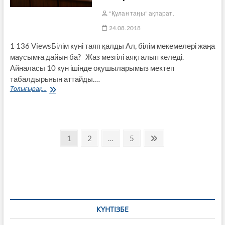
"Құлан таңы" ақпарат.
24.08.2018
1 136 ViewsБілім күні таяп қалды Ал, білім мекемелері жаңа
маусымға дайын ба? Жаз мезгілі аяқталып келеді.
Айналасы 10 күн ішінде оқушыларымыз мектеп
табалдырығын аттайды.…
Қоғамдық
Толығырақ...
Кеңес
отырысынан
Пагинация
Page
Page
Page
Next
1
2
…
5
page
записей
КҮНТІЗБЕ