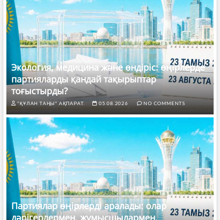
Экология, медицина және өндіріс: өңірлерде
партияларды қандай тақырыптар
тоғыстырды?
"ҚҰЛАН ТАҢЫ" АҚПАРАТ.
05.08.2026
NO COMMENTS
Партиялар өңірлерді аралады: олар
дәрігерлермен, жұмысшылармен,