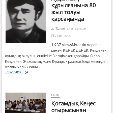
құрылғанына 80
жыл толуы
қарсаңында
"Құлан таңы" ақпарат.
24.08.2018
1 937 ViewsМэлстің мерейлі
мекені КЕРЕК ДЕРЕК: Көкдөнен
ауылдық округінің еншісіне 3 елдімекен қарайды. Олар:
Көкдөнен, Жақсылық және Құмарық разъезі. Елді мекендегі
жалпы халық саны –…
Ауданның
Толығырақ...
құрылғанына
80
жыл
толуы
қарсаңында
БІЛІМ
Қоғамдық Кеңес
отырысынан