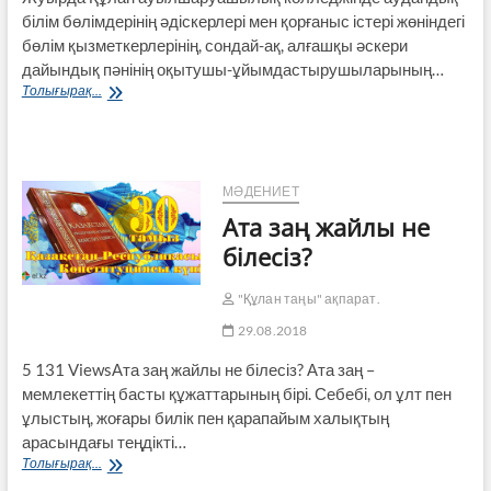
білім бөлімдерінің әдіскерлері мен қорғаныс істері жөніндегі
бөлім қызметкерлерінің, сондай-ақ, алғашқы әскери
дайындық пәнінің оқытушы-ұйымдастырушыларының…
Сала
Толығырақ...
мамандары
тәжірибе
Жинақтады
МӘДЕНИЕТ
Ата заң жайлы не
білесіз?
"Құлан таңы" ақпарат.
29.08.2018
5 131 ViewsАта заң жайлы не білесіз? Ата заң –
мемлекеттің басты құжаттарының бірі. Себебі, ол ұлт пен
ұлыстың, жоғары билік пен қарапайым халықтың
арасындағы теңдікті…
Ата
Толығырақ...
заң