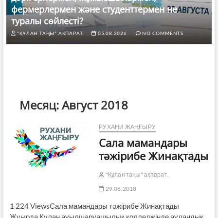
фермерлермен және студенттермен не
туралы сөйлесті?
"ҚҰЛАН ТАҢЫ" АҚПАРАТ.
05.08.2026
NO COMMENTS
Месяц:
Август 2018
РУХАНИ ЖАҢҒЫРУ
Сала мамандары
тәжірибе Жинақтады
"Құлан таңы" ақпарат.
29.08.2018
1 224 ViewsСала мамандары тәжірибе Жинақтады
Жуырда Құлан ауылшаруашылық колледжінде аудандық