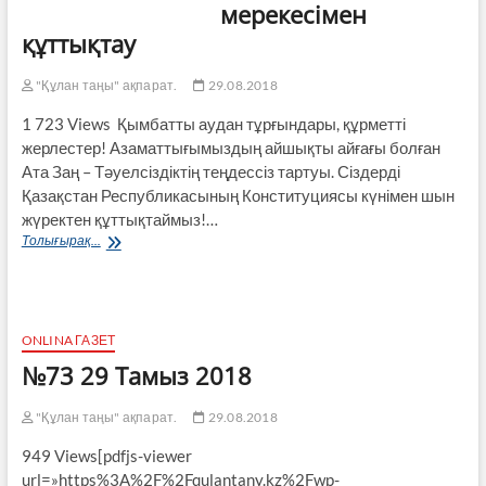
мерекесімен
құттықтау
"Құлан таңы" ақпарат.
29.08.2018
1 723 Views Қымбатты аудан тұрғындары, құрметті
жерлестер! Азаматтығымыздың айшықты айғағы болған
Ата Заң – Тәуелсіздіктің теңдессіз тартуы. Сіздерді
Қазақстан Республикасының Конституциясы күнімен шын
жүректен құттықтаймыз!…
Қазақстан
Толығырақ...
Республикасы
Конституциясы
күні
мерекесімен
құттықтау
ONLINA ГАЗЕТ
№73 29 Тамыз 2018
"Құлан таңы" ақпарат.
29.08.2018
949 Views[pdfjs-viewer
url=»https%3A%2F%2Fqulantany.kz%2Fwp-