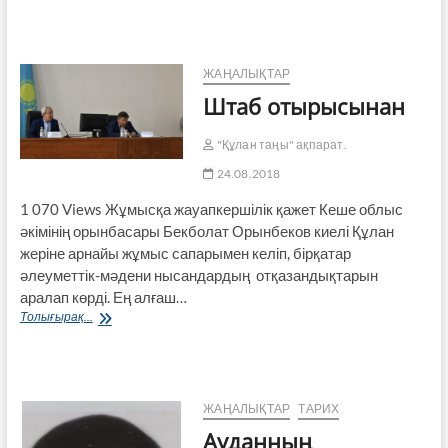
Тамыз
2018
ЖАҢАЛЫҚТАР
Штаб отырысынан
"Құлан таңы" ақпарат.
24.08.2018
1 070 Views Жұмысқа жауапкершілік қажет Кеше облыс
әкімінің орынбасары Бекболат Орынбеков киелі Құлан
жеріне арнайы жұмыс сапарымен келіп, бірқатар
әлеуметтік-мәдени нысандардың отқазандықтарын
аралап көрді. Ең алғаш…
Штаб
Толығырақ...
отырысынан
ЖАҢАЛЫҚТАР
ТАРИХ
Ауданның