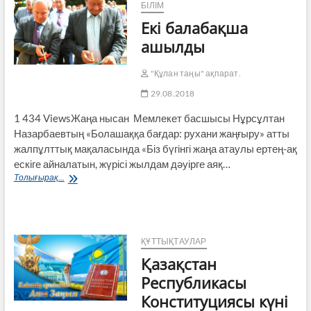
дамуы
БІЛІМ
Екі балабақша
ашылды
"Құлан таңы" ақпарат.
29.08.2018
1 434 ViewsЖаңа нысан Мемлекет басшысы Нұрсұлтан
Назарбаевтың «Болашаққа бағдар: рухани жаңғыру» атты
жалпұлттық мақаласында «Біз бүгінгі жаңа атаулы ертең-ақ
ескіге айналатын, жүрісі жылдам дәуірге аяқ…
Екі
Толығырақ...
балабақша
ашылды
ҚҰТТЫҚТАУЛАР
Қазақстан
Республикасы
Конституциясы күні