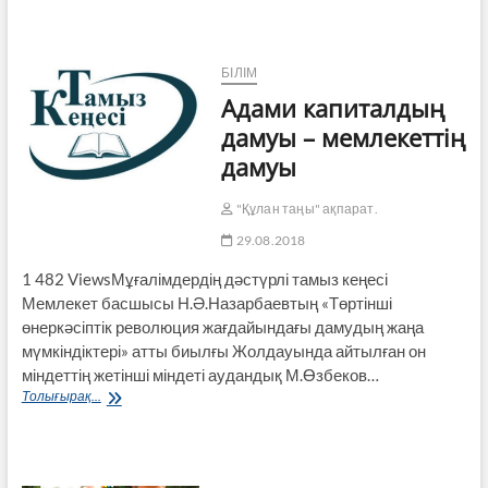
жайлы
не
білесіз?
БІЛІМ
Адами капиталдың
дамуы – мемлекеттің
дамуы
"Құлан таңы" ақпарат.
29.08.2018
1 482 ViewsМұғалімдердің дәстүрлі тамыз кеңесі
Мемлекет басшысы Н.Ә.Назарбаевтың «Төртінші
өнеркәсіптік революция жағдайындағы дамудың жаңа
мүмкіндіктері» атты биылғы Жолдауында айтылған он
міндеттің жетінші міндеті аудандық М.Өзбеков…
Адами
Толығырақ...
капиталдың
дамуы
–
мемлекеттің