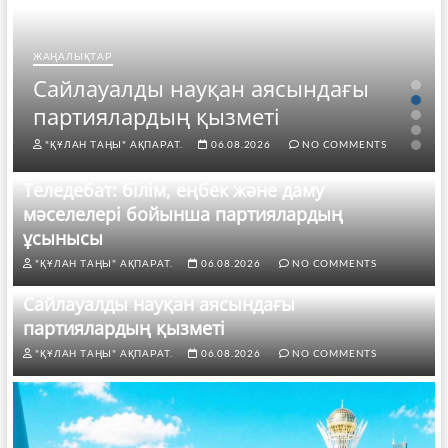
ЖАҢАЛЫҚТАР
Сайлауалды науқан аясындағы
партиялардың қызметі
"ҚҰЛАН ТАҢЫ" АҚПАРАТ.
06.08.2026
NO COMMENTS
Теледебат: білім, еңбек және даму
мәселелері бойынша партиялардың
ұсынысы
"ҚҰЛАН ТАҢЫ" АҚПАРАТ.
06.08.2026
NO COMMENTS
Сайлауалды науқан аясындағы
партиялардың қызметі
"ҚҰЛАН ТАҢЫ" АҚПАРАТ.
06.08.2026
NO COMMENTS