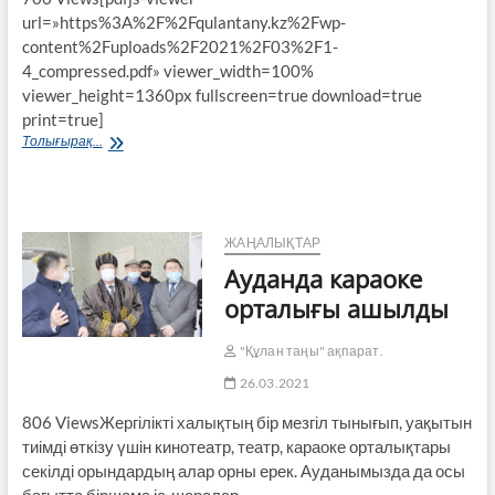
url=»https%3A%2F%2Fqulantany.kz%2Fwp-
content%2Fuploads%2F2021%2F03%2F1-
4_compressed.pdf» viewer_width=100%
viewer_height=1360px fullscreen=true download=true
print=true]
№25
Толығырақ...
30
Наурыз
2021
ЖАҢАЛЫҚТАР
Ауданда караоке
орталығы ашылды
"Құлан таңы" ақпарат.
26.03.2021
806 ViewsЖергілікті халықтың бір мезгіл тынығып, уақытын
тиімді өткізу үшін кинотеатр, театр, караоке орталықтары
секілді орындардың алар орны ерек. Ауданымызда да осы
бағытта біршама іс-шаралар…