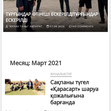
ТҰРҒЫНДАР ӨТІНІШІ ЕСКЕРІЛДІТҰРҒЫНДАР
ЕСКЕРІЛДІ
"ҚҰЛАН ТАҢЫ" АҚПАРАТ.
07.08.2026
NO COMMENTS
Месяц:
Март 2021
ЖАҢАЛЫҚТАР
Сақпаны түгел
«Қарасарт» шаруа
қожалығына
барғанда