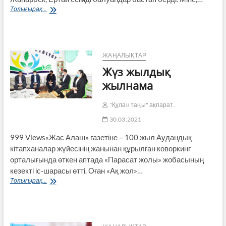
Он
Толығырақ...
үш
жасар
чемпион
немесе
спорт
ЖАҢАЛЫҚТАР
залы
Жүз жылдық
жоқ
ауыл
жылнама
"Құлан таңы" ақпарат.
30.03.2021
999 Views«Жас Алаш» газетіне – 100 жыл Аудандық
кітапханалар жүйесінің жанынан құрылған коворкинг
орталығында өткен аптада «Парасат жолы» жобасының
кезекті іс-шарасы өтті. Оған «Ақ жол»…
Жүз
Толығырақ...
жылдық
жылнама