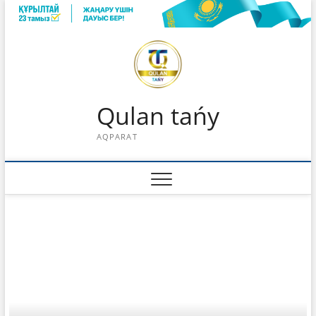
Skip
to
content
Qulan tańy
AQPARAT