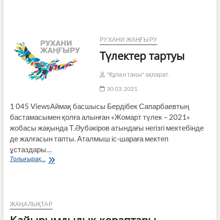
жалғасы
РУХАНИ ЖАҢҒЫРУ
Түлектер тартуы
"Құлан таңы" ақпарат.
30.03.2021
1 045 ViewsАймақ басшысы Бердібек Сапарбаевтың
бастамасымен қолға алынған «Жомарт түлек – 2021»
жобасы жақында Т.Әубәкіров атындағы негізгі мектебінде
де жалғасын тапты. Аталмыш іс-шараға мектеп
ұстаздары…
Түлектер
Толығырақ...
тартуы
ЖАҢАЛЫҚТАР
Қайырымдылық қораптары