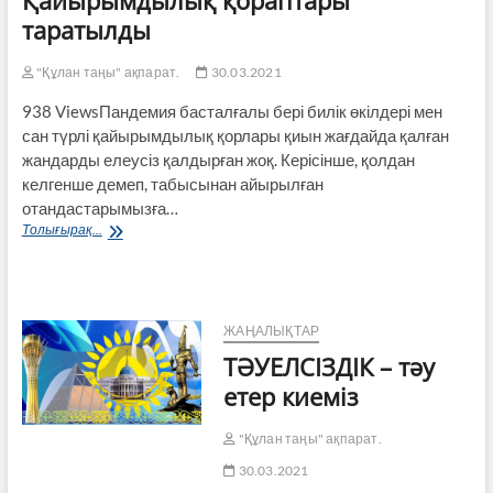
таратылды
"Құлан таңы" ақпарат.
30.03.2021
938 ViewsПандемия басталғалы бері билік өкілдері мен
сан түрлі қайырымдылық қорлары қиын жағдайда қалған
жандарды елеусіз қалдырған жоқ. Керісінше, қолдан
келгенше демеп, табысынан айырылған
отандастарымызға…
Қайырымдылық
Толығырақ...
қораптары
таратылды
ЖАҢАЛЫҚТАР
ТӘУЕЛСІЗДІК – тәу
етер киеміз
"Құлан таңы" ақпарат.
30.03.2021