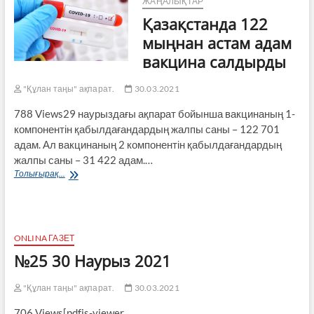
ЖАҢАЛЫҚТАР
Қазақстанда 122
мыңнан астам адам
вакцина салдырды
"Құлан таңы" ақпарат.
30.03.2021
788 Views29 наурыздағы ақпарат бойынша вакци­наның 1-
компонентін қабылдағандардың жал­пы саны – 122 701
адам. Ал вакцинаның 2 компонентін қабылдағандардың
жалпы саны – 31 422 адам.…
Қазақстанда
Толығырақ...
122
мыңнан
астам
адам
вакцина
ONLINA ГАЗЕТ
салдырды
№25 30 Наурыз 2021
"Құлан таңы" ақпарат.
30.03.2021
706 Views[pdfjs-viewer