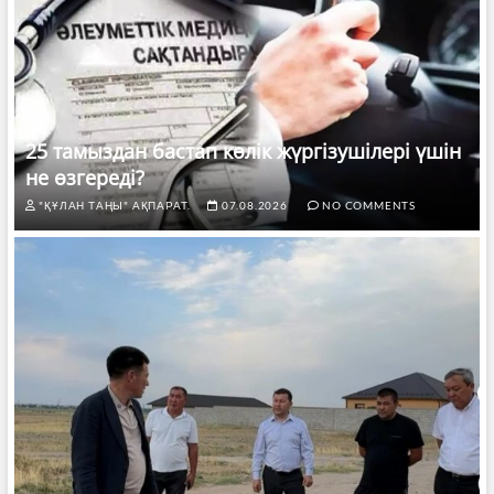
25 тамыздан бастап көлік жүргізушілері үшін
не өзгереді?
"ҚҰЛАН ТАҢЫ" АҚПАРАТ.
07.08.2026
NO COMMENTS