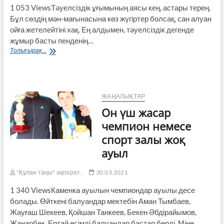
1 053 ViewsТәуелсіздік ұғымының аясы кең, астары терең.
Бұл сөздің мән-мағынасына көз жүгіртер болсақ, сан алуан
ойға жетелейтіні хақ. Ең алдымен, тәуелсіздік дегенде
жұмыр басты пенденің…
ТӘУЕЛСІЗДІК
Толығырақ...
–
тәу
етер
киеміз
ЖАҢАЛЫҚТАР
Он үш жасар
чемпион немесе
спорт залы жоқ
ауыл
"Құлан таңы" ақпарат.
30.03.2021
1 340 ViewsКаменка ауылын чемпиондар ауылы десе
болады. Өйткені балуандар мектебін Аман Тымбаев,
Жауғаш Шекеев, Қойшан Танкеев, Бекен Әбдірайымов,
Жанарбек, Ертай есімді балуандар бастап берді. Міне,…