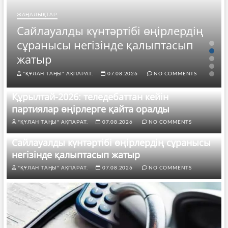
ЖАҢАЛЫҚТАР
Сайлауалды күнтәртібі өңірлердің
сұранысы негізінде қалыптасып
жатыр
"ҚҰЛАН ТАҢЫ" АҚПАРАТ.
07.08.2026
NO COMMENTS
Құрылтай-2026: теледебаттан кейін
партиялар өңірлерге қайта оралды
"ҚҰЛАН ТАҢЫ" АҚПАРАТ.
07.08.2026
NO COMMENTS
Сайлауалды күнтәртібі өңірлердің сұранысы
негізінде қалыптасып жатыр
"ҚҰЛАН ТАҢЫ" АҚПАРАТ.
07.08.2026
NO COMMENTS