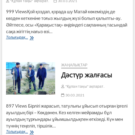
"Құлан таңы" ақпарат.
30.03.2021
999 ViewsҚой қоздап, қорада шу Матай көкеміздің де
көзден кеткеніне тоғыз жылдың жүзі болып қалыпты-ау.
Әйтпесе, осы «Қарақыстақ» өңіріндегі сақпанның тасындай
сақа жігіттің нағыз өзі…
Сақпаны
Толығырақ...
түгел
«Қарасарт»
шаруа
қожалығына
барғанда
ЖАҢАЛЫҚТАР
Дәстүр жалғасы
"Құлан таңы" ақпарат.
30.03.2021
897 Views Бірлігі жарасып, татулы­ғы ұйысып отырған іргелі
ауылдың бірі – Көкдөнен. Кез келген мейрамды бұл
ауылдың тұрғындары ұйым­шылдықпен өткізеді. Күн мен
түннің теңеліп, тіршілік…
Дәстүр
Толығырақ...