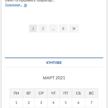
Ауданда
Толығырақ...
караоке
орталығы
ашылды
Пагинация
Page
Page
Page
Next
1
2
…
8
page
записей
КҮНТІЗБЕ
МАРТ 2021
ПН
ВТ
СР
ЧТ
ПТ
СБ
ВС
1
2
3
4
5
6
7