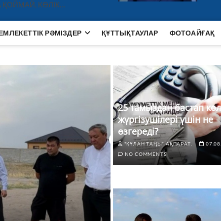
 ҚОЙМАЙ, КӨЛІК…
ЕМЛЕКЕТТІК РӘМІЗДЕР
ҚҰТТЫҚТАУЛАР
ФОТОАЙҒАҚ
25 тамыздан бастап көл
жүргізушілері үшін не
өзгереді?
"ҚҰЛАН ТАҢЫ" АҚПАРАТ.
07.08
NO COMMENTS