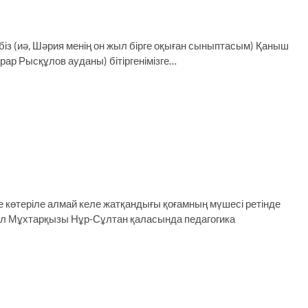
 (иә, Шәрия менің он жыл бірге оқыған сыныптасым) Қаныш
ар Рысқұлов ауданы) бітіргенімізге…
іне көтеріле алмай келе жатқандығы қоғамның мүшесі ретінде
күл Мұхтарқызы Нұр-Сұлтан қаласында педагогика