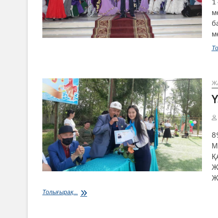
1
м
б
м
То
Ж
Ү
8
М
Қ
Ж
Ж
Үздіктер
Толығырақ...
шәкіртақымен
марапатталды