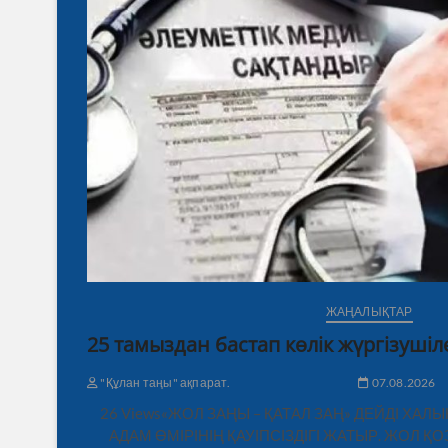
ЖАҢАЛЫҚТАР
25 тамыздан бастап көлік жүргізушіле
"Құлан таңы" ақпарат.
07.08.2026
26 Views«ЖОЛ ЗАҢЫ – ҚАТАЛ ЗАҢ» ДЕЙДІ ХАЛ
АДАМ ӨМІРІНІҢ ҚАУІПСІЗДІГІ ЖАТЫР. ЖОЛ 