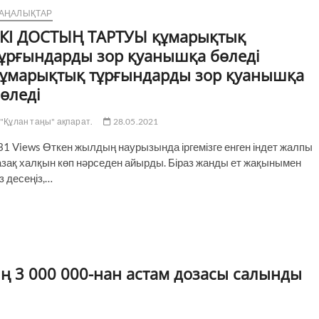
АҢАЛЫҚТАР
КІ ДОСТЫҢ ТАРТУЫ құмарықтық
ұрғындарды зор қуанышқа бөледі
ұмарықтық тұрғындарды зор қуанышқа
өледі
"Құлан таңы" ақпарат.
28.05.2021
31 Views Өткен жылдың наурызында іргемізге енген індет жалпы
азақ халқын көп нәрседен айырды. Біраз жанды ет жақынымен
з десеңіз,…
ң 3 000 000-нан астам дозасы салынды