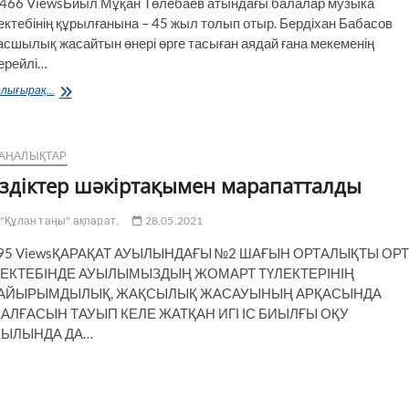
 466 ViewsБиыл Мұқан Төлебаев атын­да­ғы балалар музыка
ектебінің құрылғанына – 45 жыл толып отыр. Бердіхан Бабасов
асшылық жасайтын өнері өрге тасыған аядай ғана мекеменің
ерейлі…
Өнер
лығырақ...
–
өмір
айнасы
АҢАЛЫҚТАР
здіктер шәкіртақымен марапатталды
"Құлан таңы" ақпарат.
28.05.2021
95 ViewsҚАРАҚАТ АУЫЛЫНДАҒЫ №2 ШАҒЫН ОРТАЛЫҚТЫ ОР
ЕКТЕБІНДЕ АУЫЛЫМЫЗДЫҢ ЖОМАРТ ТҮЛЕКТЕРІНІҢ
АЙЫРЫМДЫЛЫҚ, ЖАҚСЫЛЫҚ ЖАСАУЫНЫҢ АРҚАСЫНДА
АЛҒАСЫН ТАУЫП КЕЛЕ ЖАТҚАН ИГІ ІС БИЫЛҒЫ ОҚУ
ЫЛЫНДА ДА…