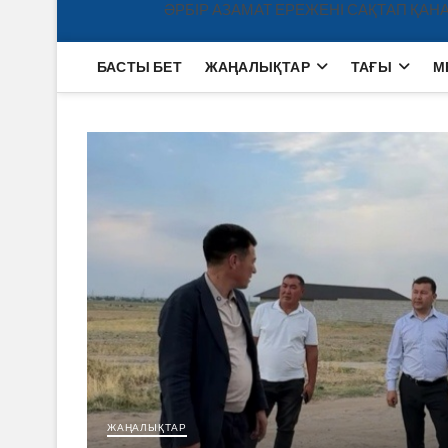
ӘРБІР АЗАМАТ ЕРЕЖЕНІ САҚТАП ҚАНА
БАСТЫ БЕТ
ЖАҢАЛЫҚТАР
ТАҒЫ
М
ЖАҢАЛЫҚТАР