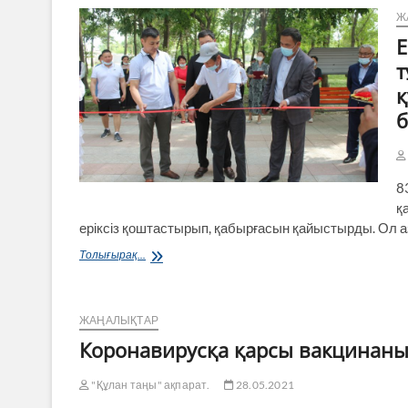
Ж
Е
т
қ
б
8
қ
еріксіз қоштастырып, қабырғасын қайыстырды. Ол а
ЕКІ
Толығырақ...
ДОСТЫҢ
ТАРТУЫ
құмарықтық
тұрғындарды
ЖАҢАЛЫҚТАР
зор
Коронавирусқа қарсы вакцинаны
қуанышқа
бөледі
"Құлан таңы" ақпарат.
құмарықтық
28.05.2021
тұрғындарды