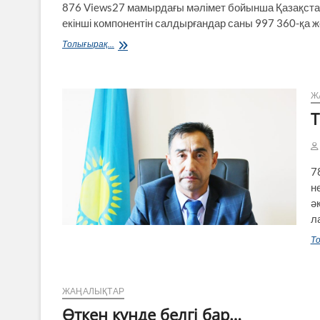
876 Views27 мамырдағы мәлімет бойынша Қазақстан
зор
қуанышқа
екінші компонентін салдырғандар саны 997 360-қа ж
бөледі
Коронавирусқа
Толығырақ...
қарсы
вакцинаның
3
000
Ж
000-
Т
нан
астам
дозасы
салынды
7
н
ә
л
То
ЖАҢАЛЫҚТАР
Өткен күнде белгі бар…