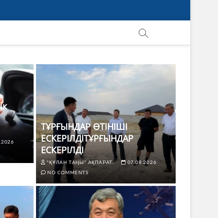
ік
ТҰРҒЫНДАР ӨТІНІШІ
ЕСКЕРІЛДІТҰРҒЫНДАР
.2026
ЕСКЕРІЛДІ
"ҚҰЛАН ТАҢЫ" АҚПАРАТ.
07.08.2026
NO COMMENTS
ЖАҢАЛЫҚТ