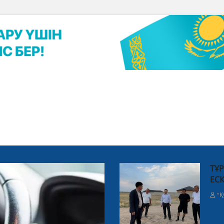
ТҰР
ЕСК
"Қ