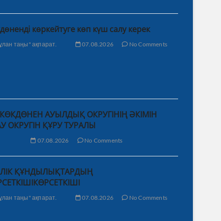
дөненді көркейтуге көп күш салу керек
ұлан таңы" ақпарат.
07.08.2026
No Comments
КӨКДӨНЕН АУЫЛДЫҚ ОКРУГІНІҢ ӘКІМІН
 ОКРУГІН ҚҰРУ ТУРАЛЫ
07.08.2026
No Comments
СІЛІК ҚҰНДЫЛЫҚТАРДЫҢ
РСЕТКІШІКӨРСЕТКІШІ
ұлан таңы" ақпарат.
07.08.2026
No Comments