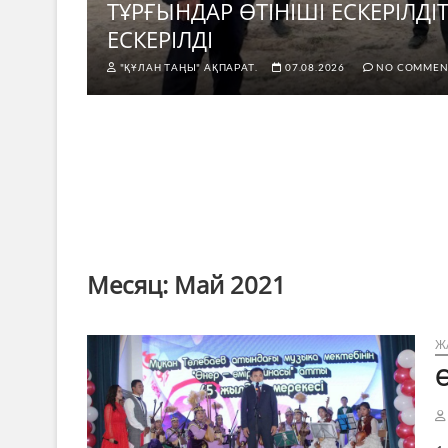
н не
ТҰРҒЫНДАР ӨТІНІШІ ЕСКЕРІЛД
ЕСКЕРІЛДІ
"ҚҰЛАН ТАҢЫ" АҚПАРАТ.
07.08.2026
NO COMMEN
Месяц:
Май 2021
Ж
Ө