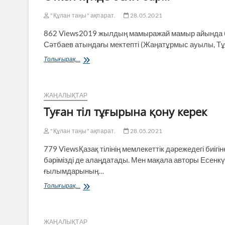
"Құлан таңы" ақпарат.
28.05.2021
862 Views2019 жылдың мамыражай мамыр айында біз
Сәтбаев атындағы мектепті (Жаңатұрмыс ауылы, Тұр
Өткен
Толығырақ...
күнде
белгі
бар…
ЖАҢАЛЫҚТАР
Туған тіл тұғырына қону керек
"Құлан таңы" ақпарат.
28.05.2021
779 ViewsҚазақ тілінің мемлекеттік дәрежедегі биіг
бәрімізді де алаңдатады. Мен мақала авторы Есен
ғылымдарының…
Туған
Толығырақ...
тіл
тұғырына
қону
керек
ЖАҢАЛЫҚТАР