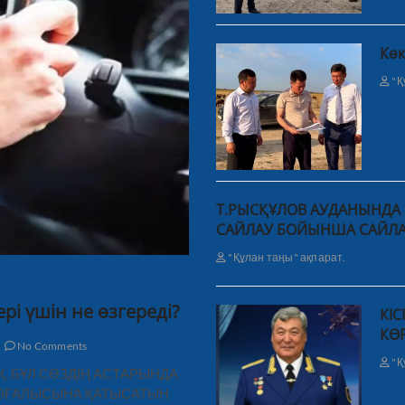
Көк
"Қ
Т.РЫСҚҰЛОВ АУДАНЫНДА 
САЙЛАУ БОЙЫНША САЙЛАУ
"Құлан таңы" ақпарат.
рі үшін не өзгереді?
КІ
КӨ
No Comments
"Қ
ЫҚ. БҰЛ СӨЗДІҢ АСТАРЫНДА
ҚОЗҒАЛЫСЫНА ҚАТЫСАТЫН