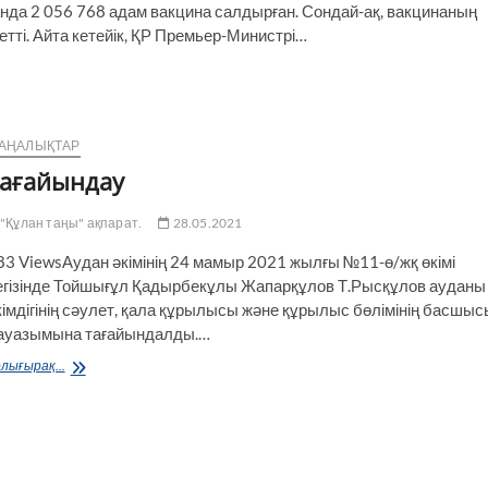
да 2 056 768 адам вакцина салдырған. Сондай-ақ, вакцинаның
етті. Айта кетейік, ҚР Премьер-Министрі…
АҢАЛЫҚТАР
ағайындау
"Құлан таңы" ақпарат.
28.05.2021
83 ViewsАудан әкімінің 24 мамыр 2021 жылғы №11-ө/жқ өкімі
егізінде Тойшығұл Қадырбекұлы Жапарқұлов Т.Рысқұлов ауданы
кімдігінің сәулет, қала құрылысы және құрылыс бөлімінің басшыс
ауазымына тағайын­далды.…
Тағайындау
лығырақ...