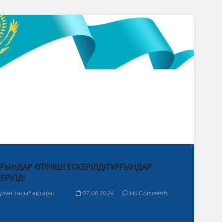
ҒЫНДАР ӨТІНІШІ ЕСКЕРІЛДІТҰРҒЫНДАР
ЕРІЛДІ
ұлан таңы" ақпарат.
07.08.2026
No Comments