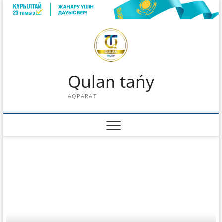
Skip
to
content
Qulan tańy
AQPARAT