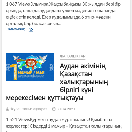
1 067 ViewsЭльмира Жақсыбайқызы 30 жылдан бері бір
орында, онда да аудандағы үлкен мәдениет ошағында
еңбек етіп келеді. Егер ауданымызда 6 этно-мәдени
орталық бар болса соның…
Қарашайға
Толығырақ...
келін
қазақ
қызы
ЖАҢАЛЫҚТАР
Аудан әкімінің
Қазақстан
халықтарының
бірлігі күні
мерекесімен құттықтауы
"Құлан таңы" ақпарат.
30.04.2021
1 521 ViewsҚұрметті аудан жұртшылығы! Қымбатты
жерлестер! Сіздерді 1 мамыр – Қазақстан халықтарының