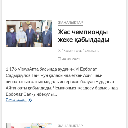
коронавирус
бойынша
өткен
тәуліктегі
эпидемиологиялық
ЖАҢАЛЫҚТАР
жағдай
Жас чемпионды
жеке қабылдады
"Құлан таңы" ақпарат.
30.04.2021
1 176 ViewsАпта басында аудан әкі­мі Ерболат
Садырқұлов Тайчжун қаласында өткен Азия чем­
пионатының алтын медаль ие­гері жас балуан Нұрданат
Айта­новты қабылдады. Чемпионмен кездесу бары­сында
Ерболат Салқынбекұлы…
Жас
Толығырақ...
чемпионды
жеке
қабылдады
ЖАҢАЛЫҚТАР