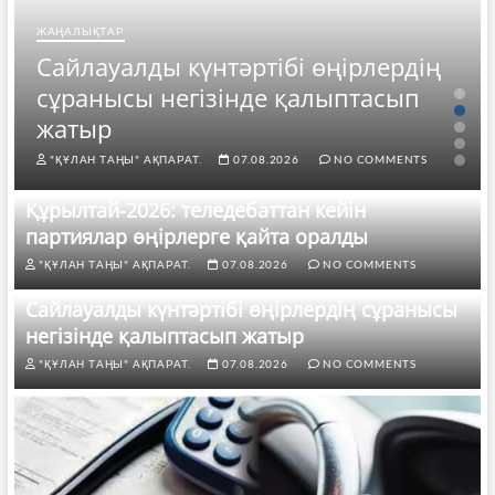
ЖАҢАЛЫҚТАР
Сайлауалды күнтәртібі өңірлердің
сұранысы негізінде қалыптасып
жатыр
"ҚҰЛАН ТАҢЫ" АҚПАРАТ.
07.08.2026
NO COMMENTS
Құрылтай-2026: теледебаттан кейін
партиялар өңірлерге қайта оралды
"ҚҰЛАН ТАҢЫ" АҚПАРАТ.
07.08.2026
NO COMMENTS
Сайлауалды күнтәртібі өңірлердің сұранысы
негізінде қалыптасып жатыр
"ҚҰЛАН ТАҢЫ" АҚПАРАТ.
07.08.2026
NO COMMENTS