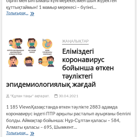
бірлігі мен ынтымағы күні мерекесімен шын жүректен
құттықтаймын! 1 мамыр мерекесі – бүгінгі…
Аудан
Толығырақ...
әкімінің
Қазақстан
халықтарының
бірлігі
күні
ЖАҢАЛЫҚТАР
мерекесімен
Еліміздегі
құттықтауы
коронавирус
бойынша өткен
тәуліктегі
эпидемиологиялық жағдай
"Құлан таңы" ақпарат.
30.04.2021
1 185 ViewsҚазақстанда өткен тәулікте 2883 адамда
коронавирус індеті ПТР арқылы расталып ауырғаны белгілі
болды. Аймақтар бойынша: Нұр-Сұлтан қаласы – 584,
Алматы қаласы – 695, Шымкент…
Еліміздегі
Толығырақ...