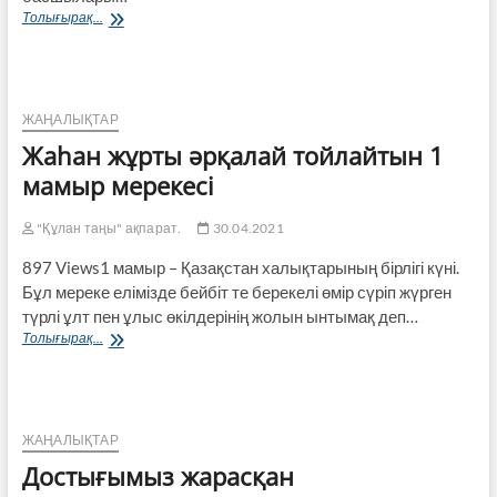
Діни
Толығырақ...
ахуал
тұрақты
болғанымен…
ЖАҢАЛЫҚТАР
Жаһан жұрты әрқалай тойлайтын 1
мамыр мерекесі
"Құлан таңы" ақпарат.
30.04.2021
897 Views1 мамыр – Қазақстан халықтарының бірлігі күні.
Бұл мереке елімізде бейбіт те берекелі өмір сүріп жүрген
түрлі ұлт пен ұлыс өкілдерінің жолын ынтымақ деп…
Жаһан
Толығырақ...
жұрты
әрқалай
тойлайтын
1
мамыр
ЖАҢАЛЫҚТАР
мерекесі
Достығымыз жарасқан