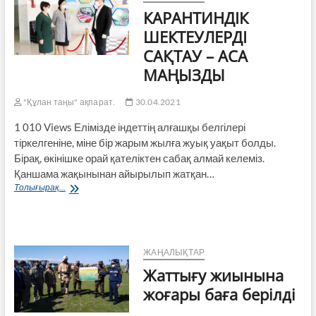
КАРАНТИНДІК
ШЕКТЕУЛЕРДІ
САҚТАУ – АСА
МАҢЫЗДЫ
"Құлан таңы" ақпарат.
30.04.2021
1 010 Views Елімізде індеттің алғашқы белгілері
тіркелгеніне, міне бір жарым жылға жуық уақыт болды.
Бірақ, өкінішке орай қателіктен сабақ алмай келеміз.
Қаншама жақынынан айырылып жатқан…
КАРАНТИНДІК
Толығырақ...
ШЕКТЕУЛЕРДІ
САҚТАУ
–
АСА
МАҢЫЗДЫ
ЖАҢАЛЫҚТАР
Жаттығу жиынына
жоғары баға берілді