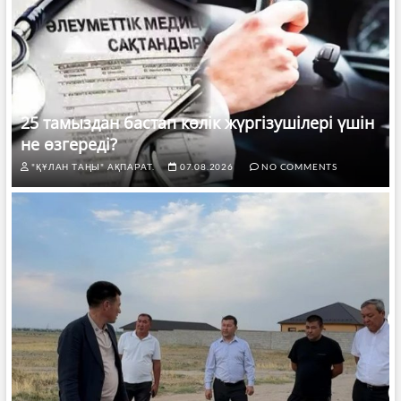
25 тамыздан бастап көлік жүргізушілері үшін
не өзгереді?
"ҚҰЛАН ТАҢЫ" АҚПАРАТ.
07.08.2026
NO COMMENTS