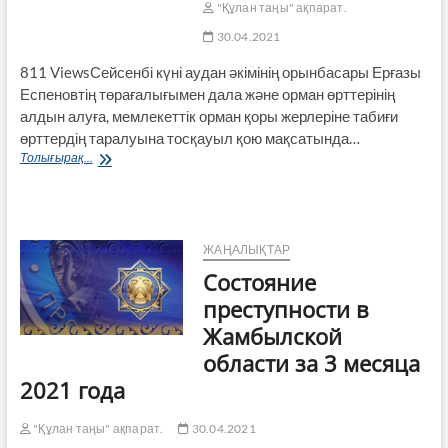
"Құлан таңы" ақпарат.
30.04.2021
811 ViewsСейсенбі күні аудан әкімінің орынбасары Ерғазы
Еспеновтің төрағалығымен дала және орман өрттерінің
алдын алуға, мемлекеттік орман қоры жерлеріне табиғи
өрттердің таралуына тосқауыл қою мақсатында…
Жаттығу
Толығырақ...
жиынына
жоғары
баға
берілді
ЖАҢАЛЫҚТАР
Состояние
преступности в
Жамбылской
области за 3 месяца
2021 года
"Құлан таңы" ақпарат.
30.04.2021