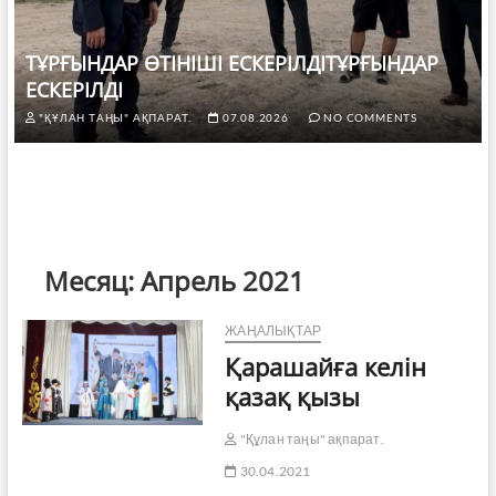
ТҰРҒЫНДАР ӨТІНІШІ ЕСКЕРІЛДІТҰРҒЫНДАР
ЕСКЕРІЛДІ
"ҚҰЛАН ТАҢЫ" АҚПАРАТ.
07.08.2026
NO COMMENTS
Месяц:
Апрель 2021
ЖАҢАЛЫҚТАР
Қарашайға келін
қазақ қызы
"Құлан таңы" ақпарат.
30.04.2021