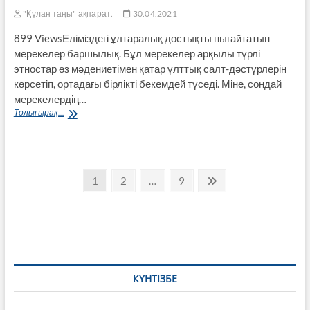
"Құлан таңы" ақпарат.
30.04.2021
899 ViewsЕліміздегі ұлтаралық достықты нығайтатын
мерекелер баршылық. Бұл мерекелер арқылы түрлі
этностар өз мәдениетімен қатар ұлттық салт-дәстүрлерін
көрсетіп, ортадағы бірлікті бекемдей түседі. Міне, сондай
мерекелердің…
Достығымыз
Толығырақ...
жарасқан
Пагинация
Page
Page
Page
Next
1
2
…
9
page
записей
КҮНТІЗБЕ