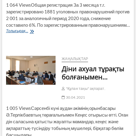
1 064 ViewsОбщая регистрация За 3 месяца т.г.
зарегистрировано 1881 уголовных правонарушений против
2 001 за аналогичный период 2020 года, снижение
составило 6%. По зарегистрированным правонару­шениям…
Состояние
Толығырақ...
преступности
в
Жамбылской
области
за
ЖАҢАЛЫҚТАР
3
Діни ахуал тұрақты
месяца
2021
болғанымен…
года
"Құлан таңы" ақпарат.
30.04.2021
1 005 ViewsСәрсенбі күні аудан әкімінің орынбасары
Ә.Терлікбаевтың төрағалығымен Кеңес отырысы өтті. Оған
дін саласына қатысты жауапты мамандар, кеңес және
ақпараттық-түсіндіру тобының мүшелері, бірқатар бөлім
басшы­лары…