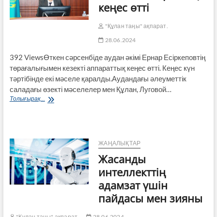
кеңес өтті
"Құлан таңы" ақпарат.
28.06.2024
392 ViewsӨткен сәрсенбіде аудан әкімі Ернар Есіркеповтің
төрағалығымен кезекті аппараттық кеңес өтті. Кеңес күн
тәртібінде екі мәселе қаралды.Аудандағы әлеуметтік
саладағы өзекті мәселелер мен Құлан, Луговой…
Кезекті
Толығырақ...
аппараттық
кеңес
өтті
ЖАҢАЛЫҚТАР
Жасанды
интеллекттің
адамзат үшін
пайдасы мен зияны
"Құлан таңы" ақпарат.
28.06.2024