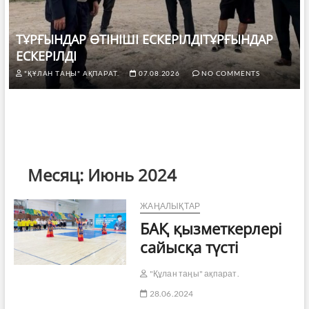
ТҰРҒЫНДАР ӨТІНІШІ ЕСКЕРІЛДІТҰРҒЫНДАР
ЕСКЕРІЛДІ
"ҚҰЛАН ТАҢЫ" АҚПАРАТ.
07.08.2026
NO COMMENTS
Месяц:
Июнь 2024
ЖАҢАЛЫҚТАР
БАҚ қызметкерлері
сайысқа түсті
"Құлан таңы" ақпарат.
28.06.2024