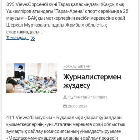
395 ViewsСәрсенбі күні Тараз қаласындағы Жақсылық
Үшкемпіров атындағы “Тараз-Арена” спорт сарайында 28
маусым – БАҚ қызметкерлерінің кәсіби мерекесіне орай
Шерхан Мұртаза атындағы Жамбыл облыстық
спартакиадасы…
БАҚ
Толығырақ...
қызметкерлері
сайысқа
түсті
ЖАҢАЛЫҚТАР
Журналистермен
жүздесу
"Құлан таңы" ақпарат.
28.06.2024
411 Views28 маусым – Бұқаралық ақпарат құралдары
қызметкерлерінің күні. Аталған мерекеге орай облыстық
аумақтық сайлау комиссиясының ұйымдастыруымен
«Медиакоммуникациялық алаңның сайлау процесін