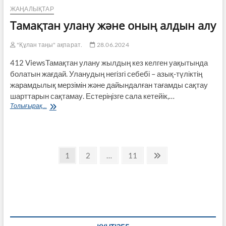
ЖАҢАЛЫҚТАР
Тамақтан улану және оның алдын алу
"Құлан таңы" ақпарат.
28.06.2024
412 ViewsТамақтан улану жылдың кез келген уақытында
болатын жағдай. Уланудың негізгі себебі – азық-түліктің
жарамдылық мерзімін және дайындалған тағамды сақтау
шарттарын сақтамау. Естеріңізге сала кетейік,…
Тамақтан
Толығырақ...
улану
және
оның
алдын
Пагинация
алу
Page
Page
Page
Next
1
2
…
11
page
записей