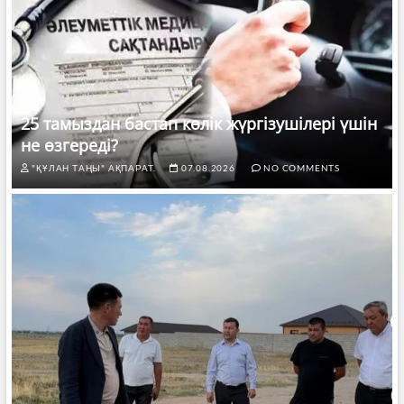
25 тамыздан бастап көлік жүргізушілері үшін
не өзгереді?
"ҚҰЛАН ТАҢЫ" АҚПАРАТ.
07.08.2026
NO COMMENTS