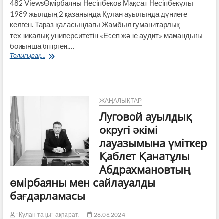
482 ViewsӨмірбаяны Несіпбеков Мақсат Несіпбекұлы
1989 жылдың 2 қазанында Құлан ауылында дүниеге
келген. Тараз қаласындағы Жамбыл гуманитарлық
техникалық университетін «Есеп және аудит» мамандығы
бойынша бітірген.…
Луговой
Толығырақ...
ауылдық
округі
әкімі
лауазымына
үміткер
ЖАҢАЛЫҚТАР
Мақсат
Луговой ауылдық
Несіпбекұлы
Несіпбековтің
округі әкімі
өмірбаяны
лауазымына үміткер
мен
сайлауалды
Қаблет Қанатұлы
бағдарламасы
Абдрахмановтың
өмірбаяны мен сайлауалды
бағдарламасы
"Құлан таңы" ақпарат.
28.06.2024