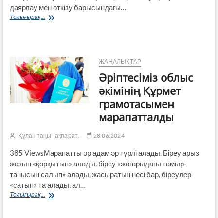
даярлау мен өткізу барысындағы…
Журналистермен
Толығырақ...
жүздесу
ЖАҢАЛЫҚТАР
Әріптесіміз облыс
әкімінің Құрмет
грамотасымен
марапатталды
"Құлан таңы" ақпарат.
28.06.2024
385 ViewsМарапатты әр адам әр түрлі алады. Біреу арыз
жазып «қорқытып» алады, біреу «жоғарыдағы тамыр-
танысын салып» алады, жасыратын несі бар, біреулер
«сатып» та алады, ал…
Әріптесіміз
Толығырақ...
облыс
әкімінің