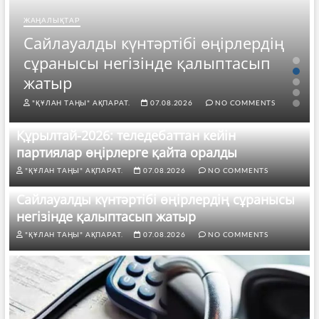
ЖАҢАЛЫҚТАР
Сайлауалды күнтәртібі өңірлердің
сұранысы негізінде қалыптасып
жатыр
"ҚҰЛАН ТАҢЫ" АҚПАРАТ.
07.08.2026
NO COMMENTS
Құрылтай-2026: теледебаттан кейін
партиялар өңірлерге қайта оралды
"ҚҰЛАН ТАҢЫ" АҚПАРАТ.
07.08.2026
NO COMMENTS
Сайлауалды күнтәртібі өңірлердің сұранысы
негізінде қалыптасып жатыр
"ҚҰЛАН ТАҢЫ" АҚПАРАТ.
07.08.2026
NO COMMENTS