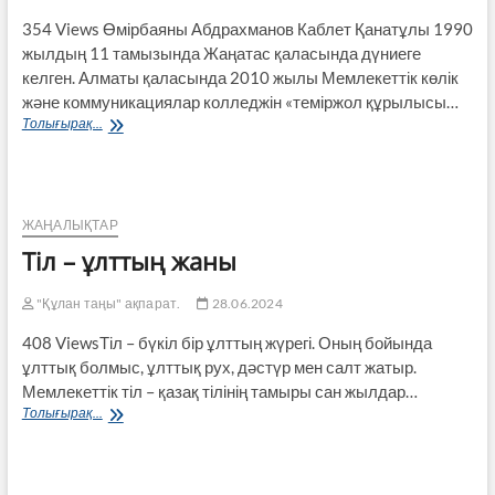
354 Views Өмірбаяны Абдрахманов Каблет Қанатұлы 1990
жылдың 11 тамызында Жаңатас қаласында дүниеге
келген. Алматы қаласында 2010 жылы Мемлекеттік көлік
және коммуникациялар колледжін «теміржол құрылысы…
Луговой
Толығырақ...
ауылдық
округі
әкімі
лауазымына
үміткер
ЖАҢАЛЫҚТАР
Қаблет
Тіл – ұлттың жаны
Қанатұлы
Абдрахмановтың
өмірбаяны
"Құлан таңы" ақпарат.
28.06.2024
мен
408 ViewsТіл – бүкіл бір ұлттың жүрегі. Оның бойында
сайлауалды
бағдарламасы
ұлттық болмыс, ұлттық рух, дәстүр мен салт жатыр.
Мемлекеттік тіл – қазақ тілінің тамыры сан жылдар…
Тіл
Толығырақ...
–
ұлттың
жаны