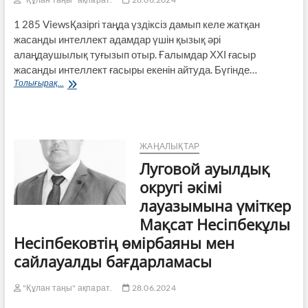
1 285 ViewsҚазіргі таңда үздіксіз дамып келе жатқан
жасанды интеллект адамдар үшін қызық әрі
алаңдаушылық туғызып отыр. Ғалымдар ХХІ ғасыр
жасанды интеллект ғасыры екенін айтуда. Бүгінде…
Жасанды
Толығырақ...
интеллекттің
адамзат
үшін
пайдасы
мен
ЖАҢАЛЫҚТАР
зияны
Луговой ауылдық
округі әкімі
лауазымына үміткер
Мақсат Несіпбекұлы
Несіпбековтің өмірбаяны мен
сайлауалды бағдарламасы
"Құлан таңы" ақпарат.
28.06.2024