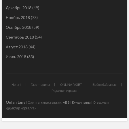
Декабрь 2018
(49)
Ноябрь 2018
(73)
Октябрь 2018
(59)
Сентябрь 2018
(54)
Август 2018
(44)
Июль 2018
(33)
Негізгі
Газет тарихы
ONLINA ГАЗЕТ
Бізбен байланыс
Редакция құрамы
Qulan tańy
| Сайтты құрастырған:
ABB
|
Құлан таңы
| © Барлық
құқықтар қорғалған