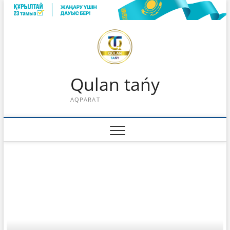
Skip
to
content
Qulan tańy
AQPARAT