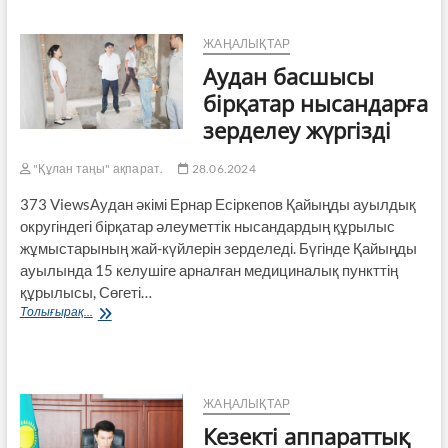
Құрмет
грамотасымен
марапатталды
ЖАҢАЛЫҚТАР
Аудан басшысы
бірқатар нысандарға
зерделеу жүргізді
"Құлан таңы" ақпарат.
28.06.2024
373 ViewsАудан әкімі Ернар Есіркепов Қайыңды ауылдық
округіндегі бірқатар әлеуметтік нысандардың құрылыс
жұмыстарының жай-күйлерін зерделеді. Бүгінде Қайыңды
ауылында 15 келушіге арналған медициналық пункттің
құрылысы, Сөгеті…
Аудан
Толығырақ...
басшысы
бірқатар
нысандарға
зерделеу
жүргізді
ЖАҢАЛЫҚТАР
Кезекті аппараттық