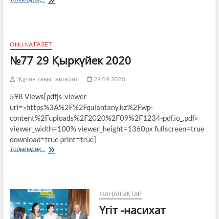
өндірушілер
демеушілік
жасады
ONLINA ГАЗЕТ
№77 29 Қыркүйек 2020
"Құлан таңы" ақпарат.
29.09.2020
598 Views[pdfjs-viewer
url=»https%3A%2F%2Fqulantany.kz%2Fwp-
content%2Fuploads%2F2020%2F09%2F1234-pdf.io_.pdf»
viewer_width=100% viewer_height=1360px fullscreen=true
download=true print=true]
№77
Толығырақ...
29
Қыркүйек
2020
ЖАҢАЛЫҚТАР
Үгіт -насихат