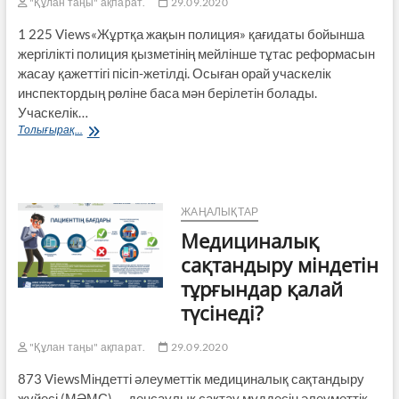
"Құлан таңы" ақпарат.
29.09.2020
1 225 Views«Жұртқа жақын полиция» қағидаты бойынша
жергілікті полиция қызметінің мейлінше тұтас реформасын
жасау қажеттігі пісіп-жетілді. Осыған орай учаскелік
инспектордың рөліне баса мән берілетін болады.
Учаскелік…
Учаскелік
Толығырақ...
инспекторларға
қызметтік
көліктер
берілді
ЖАҢАЛЫҚТАР
Медициналық
сақтандыру міндетін
тұрғындар қалай
түсінеді?
"Құлан таңы" ақпарат.
29.09.2020
873 ViewsМіндетті әлеуметтік медицина­лық сақтандыру
жүйесі (МӘМС) — ден­саулық сақтау мүддесін әлеуметтік