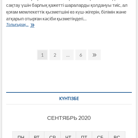
сақтау үшін барлық қажетті шараларды қолдануы тиіс, ал
қоғам мемлекеттік қызметшіні өз күш-жігерін, білімін және
атқарып отырған кәсіби қызметіндегі…
Мемлекеттік
Толығырақ...
қызмет
Пагинация
Page
Page
Page
Next
1
2
…
6
page
записей
КҮНТІЗБЕ
СЕНТЯБРЬ 2020
ПН
ВТ
СР
ЧТ
ПТ
СБ
ВС