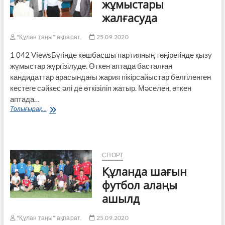
жұмыстары
жалғасуда
"Құлан таңы" ақпарат.
25.09.2020
1 042 ViewsБүгінде көшбасшы партияның төңірегінде қызу
жұмыстар жүргізілуде. Өткен аптада басталған
кандидаттар арасындағы жария пікірсайыстар белгіленген
кестеге сәйкес әлі де өткізіліп жатыр. Мәселен, өткен
аптада…
Үгіт
Толығырақ...
-насихат
жұмыстары
жалғасуда
СПОРТ
Құланда шағын
футбол алаңы
ашылд
"Құлан таңы" ақпарат.
25.09.2020