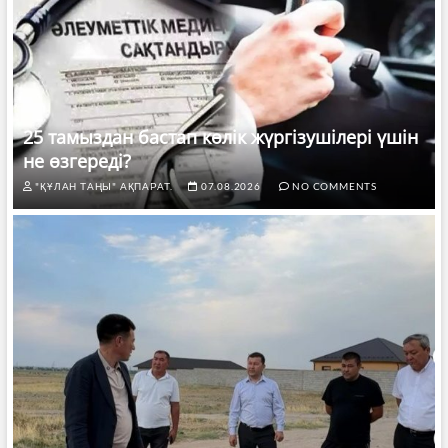
25 тамыздан бастап көлік жүргізушілері үшін
не өзгереді?
"ҚҰЛАН ТАҢЫ" АҚПАРАТ.
07.08.2026
NO COMMENTS