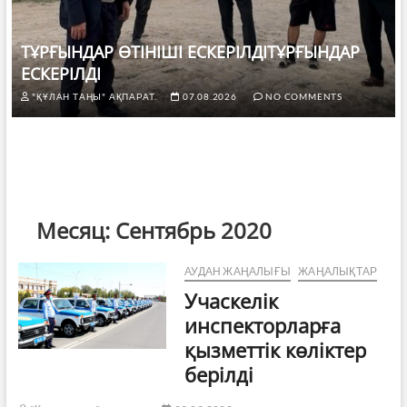
ТҰРҒЫНДАР ӨТІНІШІ ЕСКЕРІЛДІТҰРҒЫНДАР
ЕСКЕРІЛДІ
"ҚҰЛАН ТАҢЫ" АҚПАРАТ.
07.08.2026
NO COMMENTS
Месяц:
Сентябрь 2020
АУДАН ЖАҢАЛЫҒЫ
ЖАҢАЛЫҚТАР
Учаскелік
инспекторларға
қызметтік көліктер
берілді