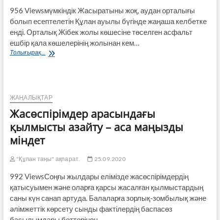
956 Viewsмүмкіндік Жасыратыны жоқ, аудан орталығы
болып есептелетін Құлан ауылы бүгінде жаңаша келбетке
енді. Орталық Жібек жолы көшесіне төселген асфальт
ешбір қала көшелерінің жолынан кем…
Құланда
Толығырақ...
шағын
футбол
алаңы
ашылд
ЖАҢАЛЫҚТАР
Жасөспірімдер арасындағы
қылмысты азайту – аса маңызды
міндет
"Құлан таңы" ақпарат.
25.09.2020
992 ViewsСоңғы жылдары елімізде жасөспірімдердің
қатысуымен және оларға қарсы жасалған қылмыстардың
саны күн санап артуда. Балаларға зорлық-зомбылық және
әлімжеттік көрсету сынды фактілердің баспасөз
басылымдары беттерінен…