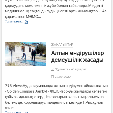
қор­ғаудағы мемлекеттік жүйе болып табылады. Міндетті
медициналық сақтан­ды­рудың негізгі артықшылықтары: Аз
қаражатпен МӘМС…
Медициналық
Толығырақ...
сақтандыру
міндетін
тұрғындар
қалай
түсінеді?
ЖАҢАЛЫҚТАР
Алтын өндірушілер
демеушілік жасады
"Құлан таңы" ақпарат.
29.09.2020
798 ViewsАудан аумағында алтын өндірумен айналысатын
«Golden Compass Jambyl» ЖШС-гі соңғы жылдары көптеген
қайы­рымдылық істерді іске асырып, халық­тың алғысына
бөленуде. Коронавирус пан­демиясы кезінде Т.Рысқұлов
және…
Алтын
Толығырақ...