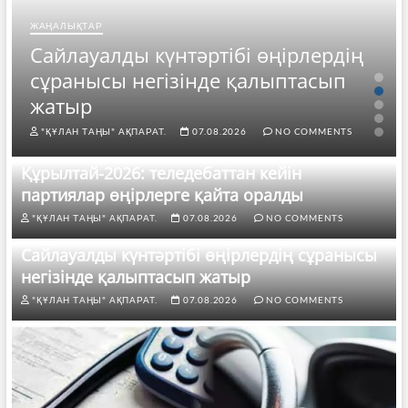
ЖАҢАЛЫҚТАР
Сайлауалды күнтәртібі өңірлердің
сұранысы негізінде қалыптасып
жатыр
"ҚҰЛАН ТАҢЫ" АҚПАРАТ.
07.08.2026
NO COMMENTS
Құрылтай-2026: теледебаттан кейін
партиялар өңірлерге қайта оралды
"ҚҰЛАН ТАҢЫ" АҚПАРАТ.
07.08.2026
NO COMMENTS
Сайлауалды күнтәртібі өңірлердің сұранысы
негізінде қалыптасып жатыр
"ҚҰЛАН ТАҢЫ" АҚПАРАТ.
07.08.2026
NO COMMENTS