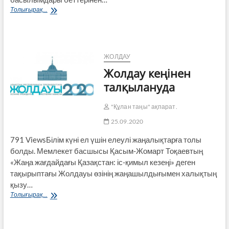
Жасөспірімдер
Толығырақ...
арасындағы
қылмысты
азайту
–
аса
ЖОЛДАУ
маңызды
Жолдау кеңінен
міндет
талқылануда
"Құлан таңы" ақпарат.
25.09.2020
791 ViewsБілім күні ел үшін елеулі жаңалықтарға толы
болды. Мемлекет басшысы Қасым-Жомарт Тоқаевтың
«Жаңа жағдайдағы Қазақстан: іс-қимыл кезеңі» деген
тақырыптағы Жолдауы өзінің жаңашылдығымен халықтың
қызу…
Жолдау
Толығырақ...
кеңінен
талқылануда