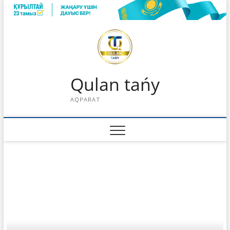
Skip
to
content
Qulan tańy
AQPARAT