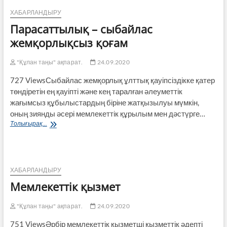
ХАБАРЛАНДЫРУ
Парасаттылық – сыбайлас
жемқорлықсыз қоғам
"Құлан таңы" ақпарат.
24.09.2020
727 ViewsСыбайлас жемқорлық ұлттық қауіпсіздікке қатер
төндіретін ең қауіпті және кең таралған әлеуметтік
жағымсыз құбылыстардың біріне жатқызылуы мүмкін,
оның зиянды әсері мемлекеттік құрылым мен дәстүрге…
Парасаттылық
Толығырақ...
–
сыбайлас
жемқорлықсыз
қоғам
ХАБАРЛАНДЫРУ
Мемлекеттік қызмет
"Құлан таңы" ақпарат.
24.09.2020
751 ViewsӘрбір мемлекеттік қызметші қызметтік әдепті