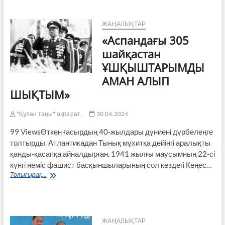
тұлға
ЖАҢАЛЫҚТАР
«Аспандағы 305
шайқастан
ҰШҚЫШТАРЫМДЫ
АМАН АЛЫП
ШЫҚТЫМ»
"Құлан таңы" ақпарат.
30.06.2026
99 ViewsӨткен ғасырдың 40-жылдары дүниені дүрбелеңге
толтырды. Атлантикадан Тынық мұхитқа дейінгі аралықты
қанды-қасапқа айналдырған, 1941 жылғы маусымның 22-сі
күнгі неміс фашист басқыншыларының сол кездегі Кеңес…
«Аспандағы
Толығырақ...
305
шайқастан
ҰШҚЫШТАРЫМДЫ
АМАН
АЛЫП
ЖАҢАЛЫҚТАР