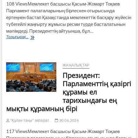
108 ViewsМемлекет басшысы Қасым-Жомарт Тоқаев
Парламент палаталарының бірлескен отырысында
ертеңнен бастап Қазақстанда мемлекеттік басқару жүйесін
түбегейлі жаңғырту жұмысы ресми түрде басталатынын
мәлімдеді. Президенттің айтуынша, бұл…
Президент:
Толығырақ...
Ертеңнен
бастап
Қазақстан
мемлекеттік
басқарудың
ЖАҢАЛЫҚТАР
жаңа
Президент:
кезеңіне
қадам
Парламенттің қазіргі
басады
құрамы ел
тарихындағы ең
мықты құрамның бірі
"Құлан таңы" ақпарат.
30.06.2026
117 ViewsМемлекет басшысы Қасым-Жомарт Тоқаев