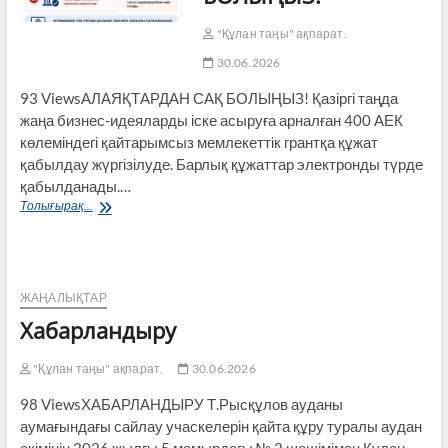
"Құлан таңы" ақпарат.
30.06.2026
93 ViewsАЛАЯҚТАРДАН САҚ БОЛЫҢЫЗ! Қазіргі таңда
жаңа бизнес-идеяларды іске асыруға арналған 400 АЕК
көлеміндегі қайтарымсыз мемлекеттік грантқа құжат
қабылдау жүргізілуде. Барлық құжаттар электронды түрде
қабылданады.…
АЛАЯҚТАРДАН
Толығырақ...
САҚ
БОЛЫҢЫЗ!
ЖАҢАЛЫҚТАР
Хабарландыру
"Құлан таңы" ақпарат.
30.06.2026
98 ViewsХАБАРЛАНДЫРУ Т.Рысқұлов ауданы
аумағындағы сайлау учаскелерін қайта құру туралы аудан