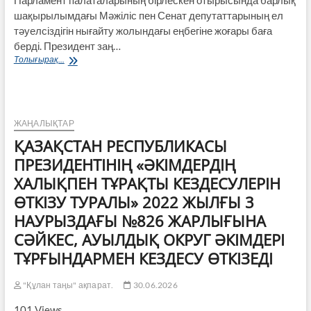
Парламент палаталарының бірлескен отырысында барлық
шақырылымдағы Мәжіліс пен Сенат депутаттарының ел
тәуелсіздігін нығайту жолындағы еңбегіне жоғары баға
берді. Президент заң…
Президент:
Толығырақ...
Парламенттің
қазіргі
құрамы
ел
тарихындағы
ЖАҢАЛЫҚТАР
ең
ҚАЗАҚСТАН РЕСПУБЛИКАСЫ
мықты
құрамның
ПРЕЗИДЕНТІНІҢ «ӘКІМДЕРДІҢ
бірі
ХАЛЫҚПЕН ТҰРАҚТЫ КЕЗДЕСУЛЕРІН
ӨТКІЗУ ТУРАЛЫ» 2022 ЖЫЛҒЫ 3
НАУРЫЗДАҒЫ №826 ЖАРЛЫҒЫНА
СӘЙКЕС, АУЫЛДЫҚ ОКРУГ ӘКІМДЕРІ
ТҰРҒЫНДАРМЕН КЕЗДЕСУ ӨТКІЗЕДІ
"Құлан таңы" ақпарат.
30.06.2026
101 Views