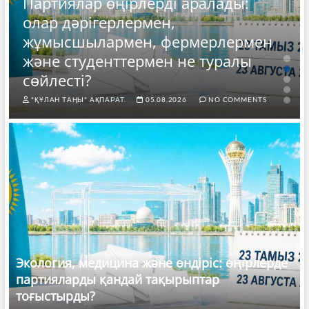
Партиялар өңірлерді аралады:
олар дәрігерлермен,
жұмысшылармен, фермерлермен
және студенттермен не туралы
сөйлесті?
"ҚҰЛАН ТАҢЫ" АҚПАРАТ.
05.08.2026
NO COMMENTS
Экология, медицина және өндіріс: өңірлерде
партияларды қандай тақырыптар
тоғыстырды?