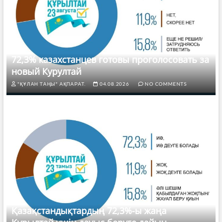
72,3% казахстанцев готовы проголосовать за
новый Курултай
"ҚҰЛАН ТАҢЫ" АҚПАРАТ.
04.08.2026
NO COMMENTS
Қазақстандықтардың 72,3%-ы жаңа