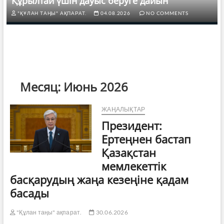
Құрылтай үшін дауыс беруге дайын
"ҚҰЛАН ТАҢЫ" АҚПАРАТ.
04.08.2026
NO COMMENTS
Месяц:
Июнь 2026
ЖАҢАЛЫҚТАР
Президент:
Ертеңнен бастап
Қазақстан
мемлекеттік
басқарудың жаңа кезеңіне қадам
басады
"Құлан таңы" ақпарат.
30.06.2026