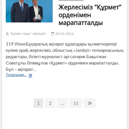
ШЫҚТЫМ»
Жерлесіміз “Құрмет”
орденімен
марапатталды
"Құлан таңы" ақпарат.
30.06.2026
119 ViewsБұқаралық ақпарат құралдары қызметкерлері
күніне орай, жерлесіміз, облыстық «Jambyl» телеарнасының
редакторы, білікті журналист әрі сатирик Бақытжан
Советұлы Әлімқұлов «Құрмет» орденімен марапатталды.
Бұл – ақпарат…
Жерлесіміз
Толығырақ...
“Құрмет”
орденімен
марапатталды
Пагинация
Page
Page
Page
Next
1
2
…
15
page
записей