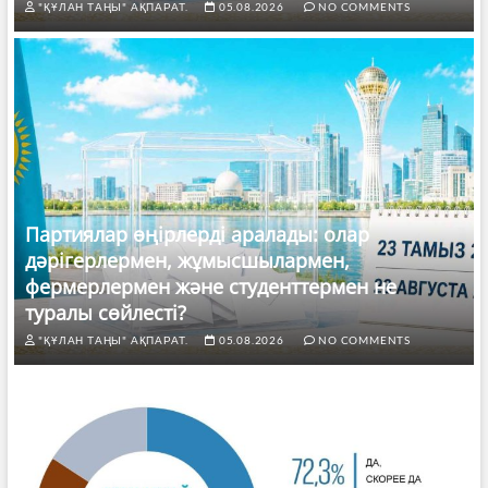
"ҚҰЛАН ТАҢЫ" АҚПАРАТ.
05.08.2026
NO COMMENTS
Партиялар өңірлерді аралады: олар
дәрігерлермен, жұмысшылармен,
фермерлермен және студенттермен не
туралы сөйлесті?
"ҚҰЛАН ТАҢЫ" АҚПАРАТ.
05.08.2026
NO COMMENTS