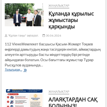
ЖАҢАЛЫҚТАР
Құланда құрылыс
жұмыстары
қарқынды
"Құлан таңы" ақпарат.
30.06.2026
112 ViewsМемлекет басшысы Қасым-Жомарт Тоқаев
өңірлерді дамытудың жаңа тәсілдерін енгізіп, аймақтардың
әлеуетін арттыруды басты міндеттердің бірі ретінде
айқындаған болатын. Осы бағыттағы жұмыстар Тұрар
Рысқұлов ауданында…
Құланда
Толығырақ...
құрылыс
жұмыстары
қарқынды
ЖАҢАЛЫҚТАР
АЛАЯҚТАРДАН САҚ
БОЛЫҢЫЗ!