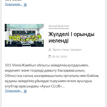
ҚАЗАҚСТАН
Толығырақ...
РЕСПУБЛИКАСЫ
ПРЕЗИДЕНТІНІҢ
«ӘКІМДЕРДІҢ
ХАЛЫҚПЕН
ТҰРАҚТЫ
ЖАҢАЛЫҚТАР
КЕЗДЕСУЛЕРІН
Жүлделі І орынды
ӨТКІЗУ
ТУРАЛЫ»
иеленді
2022
ЖЫЛҒЫ
"Құлан таңы" ақпарат.
3
НАУРЫЗДАҒЫ
30.06.2026
№826
ЖАРЛЫҒЫНА
101 ViewsЖамбыл облысы әкімдігінің қолдауымен,
СӘЙКЕС,
мәдениет және тілдерді дамыту басқармасының
АУЫЛДЫҚ
Облыстық халық шығармашылығы орталығы мен Байзақ
ОКРУГ
ауданы әкімдігінің ұйымдастыруымен өткен ауылдық
ӘКІМДЕРІ
клубтар арасындағы «Ауыл CLUB»…
ТҰРҒЫНДАРМЕН
КЕЗДЕСУ
Жүлделі
Толығырақ...
ӨТКІЗЕДІ
І
орынды
иеленді