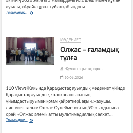
әкімінің 2026 жылғы 5 мамырдағы № 2 шешімімен Құлан
ауылы, «Арай» тұрғын үй алқабындағы…
Хабарландыру
Толығырақ...
МӘДЕНИЕТ
Олжас – ғаламдық
тұлға
"Құлан таңы" ақпарат.
30.06.2026
110 ViewsЖақында Қарақыстақ ауылдық мәдениет үйінде
Қарақыстақ ауылдық кітапханашысының
ұйымдастыруымен қоғам қайраткері, ақын, жазушы,
лингвист-ғалым Олжас Сүлейменовтың 90 жылдығына
орай, «Олжас әлемі» атты мультимедиялық саяхат…
Олжас
Толығырақ...
–
ғаламдық