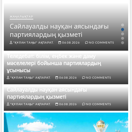
ЖАҢАЛЫҚТАР
Сайлауалды науқан аясындағы
партиялардың қызметі
"ҚҰЛАН ТАҢЫ" АҚПАРАТ.
06.08.2026
NO COMMENTS
Теледебат: білім, еңбек және даму
мәселелері бойынша партиялардың
ұсынысы
"ҚҰЛАН ТАҢЫ" АҚПАРАТ.
06.08.2026
NO COMMENTS
Сайлауалды науқан аясындағы
партиялардың қызметі
"ҚҰЛАН ТАҢЫ" АҚПАРАТ.
06.08.2026
NO COMMENTS