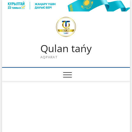
Skip
to
content
Qulan tańy
AQPARAT