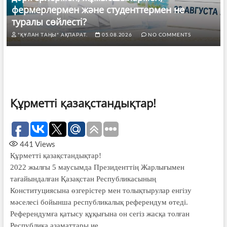
фермерлермен және студенттермен не
туралы сөйлесті?
"ҚҰЛАН ТАҢЫ" АҚПАРАТ.
05.08.2026
NO COMMENTS
Құрметті қазақстандықтар!
441
Views
Құрметті қазақстандықтар!
2022 жылғы 5 маусымда Президенттің Жарлығымен
тағайындалған Қазақстан Республикасының
Конституциясына өзгерістер мен толықтырулар енгізу
мәселесі бойынша республикалық референдум өтеді.
Референдумға қатысу құқығына он сегіз жасқа толған
Республика азаматтары ие.