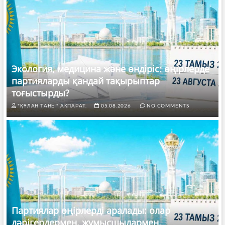
Экология, медицина және өндіріс: өңірлерде
партияларды қандай тақырыптар
тоғыстырды?
"ҚҰЛАН ТАҢЫ" АҚПАРАТ.
05.08.2026
NO COMMENTS
Партиялар өңірлерді аралады: олар
дәрігерлермен, жұмысшылармен,