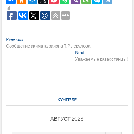
Навигация
Previous
Previous
post:
Сообщение акимата района Т.Рыскулова
по
Next
Next
записям
post:
Уважаемые казахстанцы!
КҮНТІЗБЕ
АВГУСТ 2026