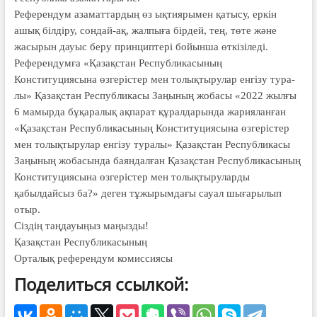
Референдум азаматтардың өз ықтиярымен қатысу, еркін
ашық білдіру, сондай-ақ, жалпыға бірдей, тең, төте және
жасырын дауыс беру принциптері бойынша өткізіледі.
Референдумға «Қазақстан Респуб­ликасының
Конституциясына өзге­рістер мен толықтырулар енгізу тура­
лы» Қазақстан Республикасы Заңы­ның жобасы «2022 жылғы
6 мамырда бұқаралық ақпарат құрал­дарында жарияланған
«Қазақстан Республикасының Конституциясына өзгерістер
мен толықтырулар енгізу туралы» Қазақстан Республикасы
Заңы­ның жобасында баяндалған Қазақстан Республикасының
Конституциясына өзгерістер мен толықтыруларды
қабылдайсыз ба?» деген тұжырымдағы сауал шығарылып
отыр.
Сіздің таңдауыңыз маңызды!
Қазақстан Республикасының
Орталық референдум комиссиясы
Поделиться ссылкой: