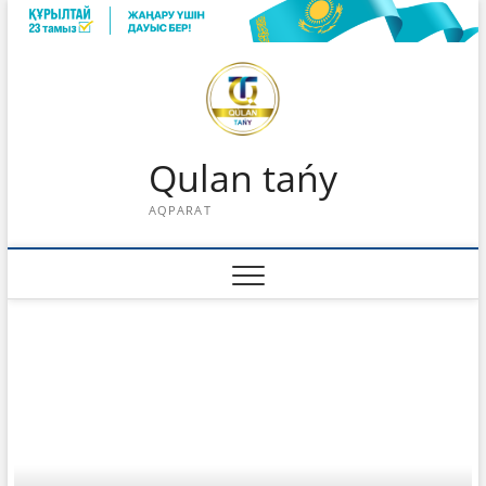
Skip
to
content
Qulan tańy
AQPARAT