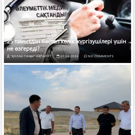
25 тамыздан бастап көлік жүргізушілері үшін
не өзгереді?
"ҚҰЛАН ТАҢЫ" АҚПАРАТ.
07.08.2026
NO COMMENTS