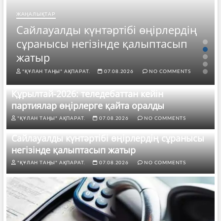
ЖАҢАЛЫҚТАР
Сайлауалды күнтәртібі өңірлердің
сұранысы негізінде қалыптасып
жатыр
"ҚҰЛАН ТАҢЫ" АҚПАРАТ.
07.08.2026
NO COMMENTS
Құрылтай-2026: теледебаттан кейін
партиялар өңірлерге қайта оралды
"ҚҰЛАН ТАҢЫ" АҚПАРАТ.
07.08.2026
NO COMMENTS
Сайлауалды күнтәртібі өңірлердің сұранысы
негізінде қалыптасып жатыр
"ҚҰЛАН ТАҢЫ" АҚПАРАТ.
07.08.2026
NO COMMENTS