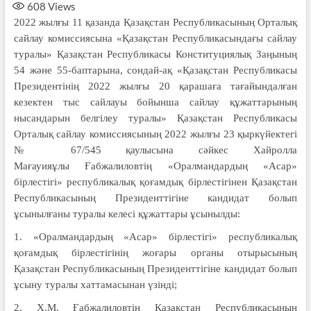
608
Views
2022 жылғы 11 қазанда Қазақстан Республикасының Орталық
сайлау комиссиясына «Қазақстан Республикасындағы сайлау
туралы» Қазақстан Республикасы Конституциялық Заңының
54 және 55-баптарына, сондай-ақ «Қазақстан Республикасы
Президентінің 2022 жылғы 20 қарашаға тағайындалған
кезектен тыс сайлауы бойынша сайлау құжаттарының
нысандарын белгілеу туралы» Қазақстан Республикасы
Орталық сайлау комиссиясының 2022 жылғы 23 қыркүйектегі
№ 67/545 қаулысына сәйкес Хайролла
Мағауияұлы Ғабжалиловтің «Оралмандардың «Асар»
бірлестігі» республикалық қоғамдық бірлестігінен Қазақстан
Республикасының Президенттігіне кандидат болып
ұсынылғаны туралы келесі құжаттары ұсынылды:
1. «Оралмандардың «Асар» бірлестігі» республикалық
қоғамдық бірлестігінің жоғары органы отырысының
Қазақстан Республикасының Президенттігіне кандидат болып
ұсыну туралы хаттамасынан үзінді;
2. Х.М. Ғабжалиловтің Қазақстан Республикасының