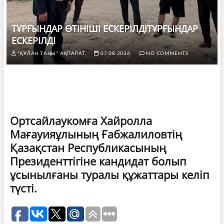
ТҰРҒЫНДАР ӨТІНІШІ ЕСКЕРІЛДІТҰРҒЫНДАР
ЕСКЕРІЛДІ
"ҚҰЛАН ТАҢЫ" АҚПАРАТ.
07.08.2026
NO COMMENTS
Ортсайлаукомға Хайролла
Мағауияұлының Ғабжалиловтің
Қазақстан Республикасының
Президенттігіне кандидат болып
ұсынылғаны туралы құжаттары келіп
түсті.