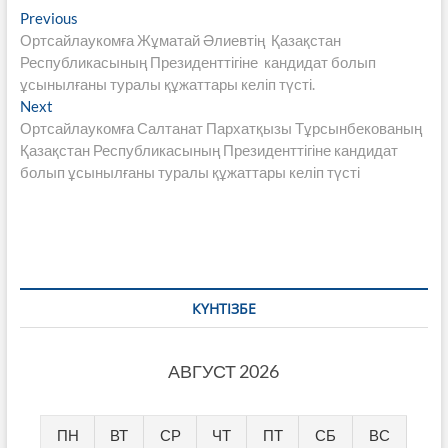
Навигация
Previous
Previous
post:
Ортсайлаукомға Жұматай Әлиевтің Қазақстан
по
Республикасының Президенттігіне кандидат болып
записям
ұсынылғаны туралы құжаттары келіп түсті.
Next
Next
post:
Ортсайлаукомға Салтанат Пархатқызы Тұрсынбекованың
Қазақстан Республикасының Президенттігіне кандидат
болып ұсынылғаны туралы құжаттары келіп түсті
КҮНТІЗБЕ
АВГУСТ 2026
ПН
ВТ
СР
ЧТ
ПТ
СБ
ВС