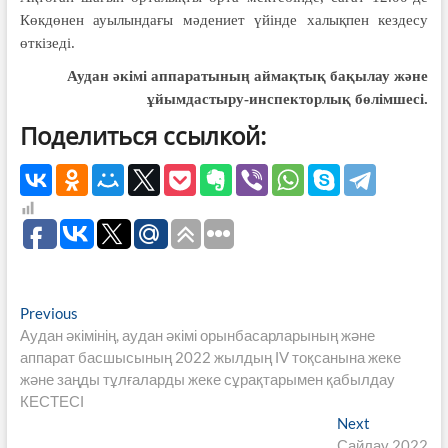
Көкдөнен ауылындағы мәдениет үйінде халықпен кездесу
өткізеді.
Аудан әкімі аппаратының аймақтық бақылау және
ұйымдастыру-инспекторлық бөлімшесі.
Поделиться ссылкой:
Навигация
Previous
Previous
post:
Аудан әкімінің, аудан әкімі орынбасарларының және
по
аппарат басшысының 2022 жылдың ІV тоқсанына жеке
записям
және заңды тұлғаларды жеке сұрақтарымен қабылдау
КЕСТЕСІ
Next
Next
post:
Сайлау 2022