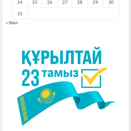
24
25
26
27
28
29
30
31
« Июл