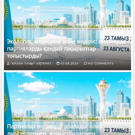
Экология, медицина және өндіріс: өңірлерде
партияларды қандай тақырыптар
тоғыстырды?
"ҚҰЛАН ТАҢЫ" АҚПАРАТ.
05.08.2026
NO COMMENTS
Партиялар өңірлерді аралады: олар
дәрігерлермен, жұмысшылармен,