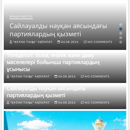
ЖАҢАЛЫҚТАР
Сайлауалды науқан аясындағы
партиялардың қызметі
"ҚҰЛАН ТАҢЫ" АҚПАРАТ.
06.08.2026
NO COMMENTS
Теледебат: білім, еңбек және даму
мәселелері бойынша партиялардың
ұсынысы
"ҚҰЛАН ТАҢЫ" АҚПАРАТ.
06.08.2026
NO COMMENTS
Сайлауалды науқан аясындағы
партиялардың қызметі
"ҚҰЛАН ТАҢЫ" АҚПАРАТ.
06.08.2026
NO COMMENTS