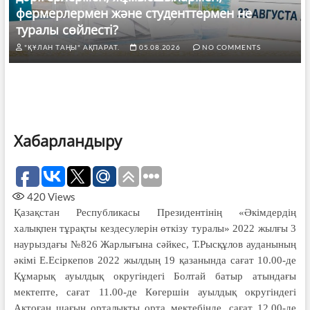
фермерлермен және студенттермен не
туралы сөйлесті?
"ҚҰЛАН ТАҢЫ" АҚПАРАТ.
05.08.2026
NO COMMENTS
Хабарландыру
420
Views
Қазақстан Республикасы Президентінің «Әкімдердің
халықпен тұрақты кездесулерін өткізу туралы» 2022 жылғы 3
наурыздағы №826 Жарлығына сәйкес, Т.Рысқұлов ауданының
әкімі Е.Есіркепов 2022 жылдың 19 қазанында сағат 10.00-де
Құмарық ауылдық округіндегі Болтай батыр атындағы
мектепте, сағат 11.00-де Көгершін ауылдық округіндегі
Ақтоған шағын орталықты орта мектебінде, сағат 12.00-де