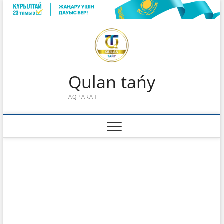
Skip
to
content
Qulan tańy
AQPARAT