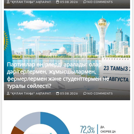
"ҚҰЛАН ТАҢЫ" АҚПАРАТ.
05.08.2026
NO COMMENTS
Партиялар өңірлерді аралады: олар
дәрігерлермен, жұмысшылармен,
фермерлермен және студенттермен не
туралы сөйлесті?
"ҚҰЛАН ТАҢЫ" АҚПАРАТ.
05.08.2026
NO COMMENTS