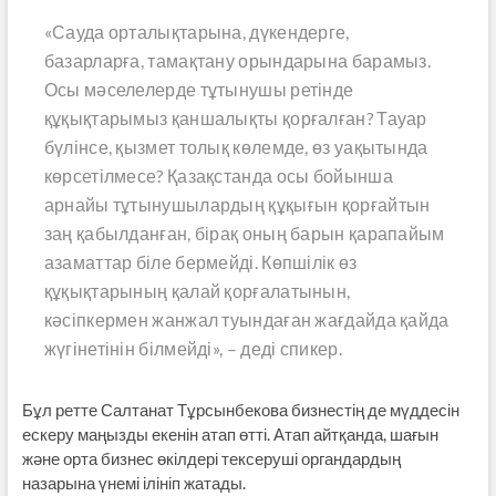
«Сауда орталықтарына, дүкендерге,
базарларға, тамақтану орындарына барамыз.
Осы мәселелерде тұтынушы ретінде
құқықтарымыз қаншалықты қорғалған? Тауар
бүлінсе, қызмет толық көлемде, өз уақытында
көрсетілмесе? Қазақстанда осы бойынша
арнайы тұтынушылардың құқығын қорғайтын
заң қабылданған, бірақ оның барын қарапайым
азаматтар біле бермейді. Көпшілік өз
құқықтарының қалай қорғалатынын,
кәсіпкермен жанжал туындаған жағдайда қайда
жүгінетінін білмейді», – деді спикер.
Бұл ретте Салтанат Тұрсынбекова бизнестің де мүддесін
ескеру маңызды екенін атап өтті. Атап айтқанда, шағын
және орта бизнес өкілдері тексеруші органдардың
назарына үнемі ілініп жатады.