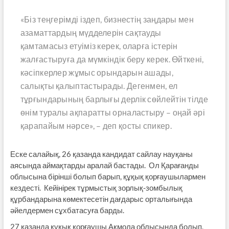
«Біз теңгерімді іздеп, бизнестің заңдары мен
азаматтардың мүдделерін сақтауды
қамтамасыз етуіміз керек, оларға істерін
жалғастыруға да мүмкіндік беру керек. Өйткені,
кәсіпкерлер жұмыс орындарын ашады,
салықты қалыптастырады. Дегенмен, ел
тұрғындарының барлығы дерлік сөйлейтін тілде
өнім туралы ақпаратты орналастыру – оңай әрі
қарапайым нәрсе», – деп қосты спикер.
Еске салайық, 26 қазанда кандидат сайлау науқаны
аясында аймақтарды аралай бастады. Ол Қарағанды ​​
облысына бірінші болып барып, құқық қорғаушылармен
кездесті. Кейінірек тұрмыстық зорлық-зомбылық
құрбандарына көмектесетін дағдарыс орталығында
әйелдермен сұхбатасуға барды.
27 қазанда құқық қорғаушы Ақмола облысында болып,