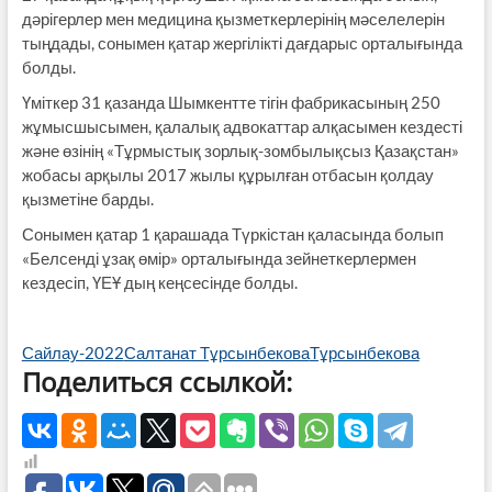
дәрігерлер мен медицина қызметкерлерінің мәселелерін
тыңдады, сонымен қатар жергілікті дағдарыс орталығында
болды.
Үміткер 31 қазанда Шымкентте тігін фабрикасының 250
жұмысшысымен, қалалық адвокаттар алқасымен кездесті
және өзінің «Тұрмыстық зорлық-зомбылықсыз Қазақстан»
жобасы арқылы 2017 жылы құрылған отбасын қолдау
қызметіне барды.
Сонымен қатар 1 қарашада Түркістан қаласында болып
«Белсенді ұзақ өмір» орталығында зейнеткерлермен
кездесіп, ҮЕҰ дың кеңсесінде болды.
Сайлау-2022
Салтанат Тұрсынбекова
Тұрсынбекова
Поделиться ссылкой: