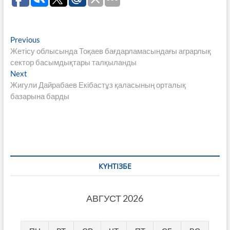
Навигация
Previous
Previous
post:
Жетісу облысында Тоқаев бағдарламасындағы аграрлық
по
сектор басымдықтары талқыланды
записям
Next
Next
post:
Жигули Дайрабаев Екібастұз қаласының орталық
базарына барды
КҮНТІЗБЕ
АВГУСТ 2026