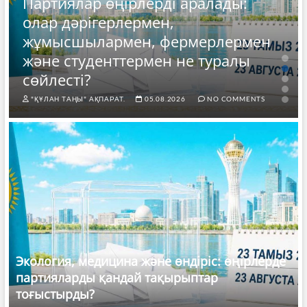
Партиялар өңірлерді аралады:
олар дәрігерлермен,
жұмысшылармен, фермерлермен
және студенттермен не туралы
сөйлесті?
"ҚҰЛАН ТАҢЫ" АҚПАРАТ.
05.08.2026
NO COMMENTS
Экология, медицина және өндіріс: өңірлерде
партияларды қандай тақырыптар
тоғыстырды?