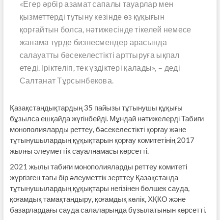
«Егер әрбір азамат сапалы тауарлар мен
қызметтерді тұтыну кезінде өз құқығын
қорғайтын болса, нәтижесінде тікелей немесе
жанама түрде бизнесмендер арасында
салауатты бәсекелестікті арттыруға ықпал
етеді. Іріктеліп, тек үздіктері қалады», – деді
Салтанат Тұрсынбекова.
Қазақстандықтардың 35 пайызы тұтынушы құқығы
бұзылса ешқайда жүгінбейді. Мұндай нәтижелерді Табиғи
монополияларды реттеу, бәсекелестікті қорғау және
тұтынушылардың құқықтарын қорғау комитетінің 2017
жылғы әлеуметтік сауалнамасы көрсетті.
2021 жылы табиғи монополияларды реттеу комитеті
жүргізген тағы бір әлеуметтік зерттеу Қазақстанда
тұтынушылардың құқықтары негізінен бөлшек сауда,
қоғамдық тамақтандыру, қоғамдық көлік, ХҚКО және
базарлардағы сауда салаларында бұзылатынын көрсетті.