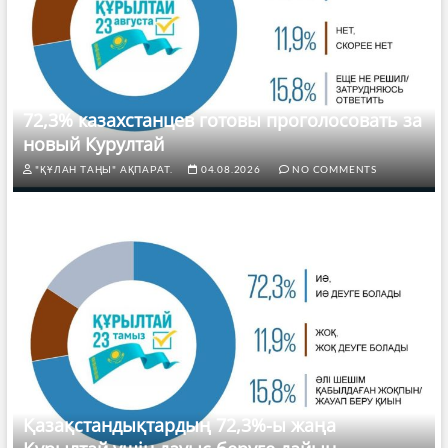
72,3% казахстанцев готовы проголосовать за
новый Курултай
"ҚҰЛАН ТАҢЫ" АҚПАРАТ.
04.08.2026
NO COMMENTS
Қазақстандықтардың 72,3%-ы жаңа