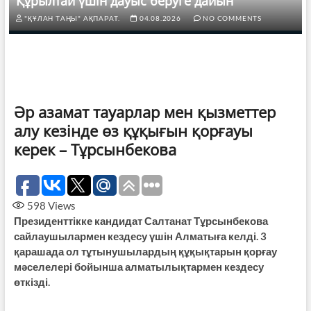
Құрылтай үшін дауыс беруге дайын
"ҚҰЛАН ТАҢЫ" АҚПАРАТ.
04.08.2026
NO COMMENTS
Әр азамат тауарлар мен қызметтер
алу кезінде өз құқығын қорғауы
керек – Тұрсынбекова
598
Views
Президенттікке кандидат Салтанат Тұрсынбекова
сайлаушылармен кездесу үшін Алматыға келді. 3
қарашада ол тұтынушылардың құқықтарын қорғау
мәселелері бойынша алматылықтармен кездесу
өткізді.