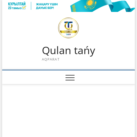
Skip
to
content
Qulan tańy
AQPARAT