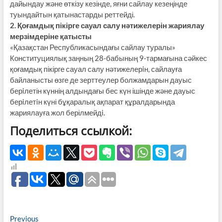
дайындау және өткізу кезінде, яғни сайлау кезеңінде
туындайтын қатынастарды реттейді.
2. Қоғамдық пікірге сауал салу нәтижелерін жариялау
мерзімдеріне қатысты
«Қазақстан Республикасындағы сайлау туралы»
Конституциялық заңның 28-бабының 9-тармағына сәйкес
қоғамдық пікірге сауал салу нәтижелерiн, сайлауға
байланысты өзге де зерттеулер болжамдарын дауыс
берiлетін күннің алдындағы бес күн ішінде және дауыс
берiлетiн күні бұқаралық ақпарат құралдарында
жариялауға жол берілмейдi.
Поделиться ссылкой:
Навигация
Previous
Previous