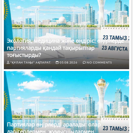
Экология, медицина және өндіріс: өңірлерде
партияларды қандай тақырыптар
тоғыстырды?
"ҚҰЛАН ТАҢЫ" АҚПАРАТ.
05.08.2026
NO COMMENTS
Партиялар өңірлерді аралады: олар
дәрігерлермен, жұмысшылармен,