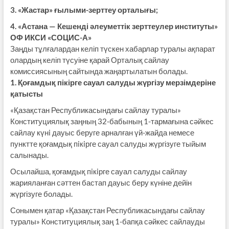
3. «Жастар» ғылыми-зерттеу орталығы;
4. «Астана — Кешенді әлеуметтік зерттеулер институты»
ОФ ИКСИ «СОЦИС-А»
Заңды тұлғалардан келіп түскен хабарлар туралы ақпарат
олардың келіп түсуіне қарай Орталық сайлау
комиссиясының сайтында жаңартылатын болады.
1. Қоғамдық пікірге сауал салуды жүргізу мерзімдеріне
қатысты
«Қазақстан Республикасындағы сайлау туралы»
Конституциялық заңның 32-бабының 1-тармағына сәйкес
сайлау күнi дауыс беруге арналған үй-жайда немесе
пунктте қоғамдық пiкiрге сауал салуды жүргізуге тыйым
салынады.
Осылайша, қоғамдық пiкiрге сауал салуды сайлау
жарияланған сәттен бастап дауыс беру күніне дейін
жүргізуге болады.
Сонымен қатар «Қазақстан Республикасындағы сайлау
туралы» Конституциялық заң 1-бапқа сәйкес сайлауды