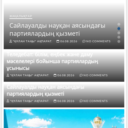
ЖАҢАЛЫҚТАР
Сайлауалды науқан аясындағы
партиялардың қызметі
"ҚҰЛАН ТАҢЫ" АҚПАРАТ.
06.08.2026
NO COMMENTS
Теледебат: білім, еңбек және даму
мәселелері бойынша партиялардың
ұсынысы
"ҚҰЛАН ТАҢЫ" АҚПАРАТ.
06.08.2026
NO COMMENTS
Сайлауалды науқан аясындағы
партиялардың қызметі
"ҚҰЛАН ТАҢЫ" АҚПАРАТ.
06.08.2026
NO COMMENTS