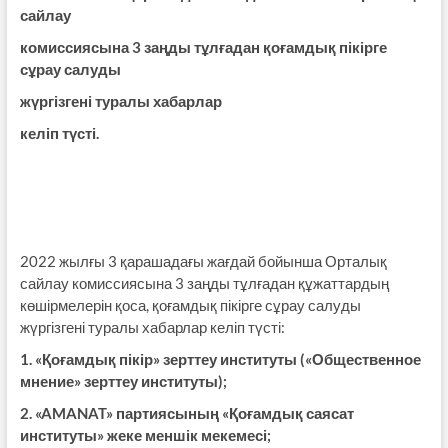
сайлау
комиссиясына 3 заңды тұлғадан қоғамдық пікірге
сұрау салуды
жүргізгені туралы хабарлар
келіп түсті.
2022 жылғы 3 қарашадағы жағдай бойынша Орталық
сайлау комиссиясына 3 заңды тұлғадан құжаттардың
көшірмелерін қоса, қоғамдық пікірге сұрау салуды
жүргізгені туралы хабарлар келіп түсті:
1. «Қоғамдық пікір» зерттеу институты («Общественное
мнение» зерттеу институты);
2. «AMANAT» партиясының «Қоғамдық саясат
институты» жеке меншік мекемесі;