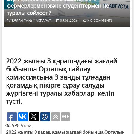
фермерлермен және студенттермен не
туралы сөйлесті?
"ҚҰЛАН ТАҢЫ" АҚПАРАТ.
05.08.2026
NO COMMENTS
2022 жылғы 3 қарашадағы жағдай
бойынша Орталық сайлау
комиссиясына 3 заңды тұлғадан
қоғамдық пікірге сұрау салуды
жүргізгені туралы хабарлар келіп
түсті.
598
Views
2022 жылғы 3 қарашадағы жағдай бойынша Орталық