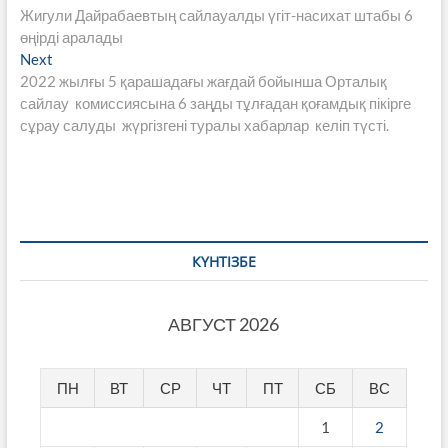
post:
Жигули Дайрабаевтың сайлауалды үгіт-насихат штабы 6
по
өңірді аралады
записям
Next
Next
post:
2022 жылғы 5 қарашадағы жағдай бойынша Орталық
сайлау комиссиясына 6 заңды тұлғадан қоғамдық пікірге
сұрау салуды жүргізгені туралы хабарлар келіп түсті.
КҮНТІЗБЕ
АВГУСТ 2026
ПН
ВТ
СР
ЧТ
ПТ
СБ
ВС
1
2