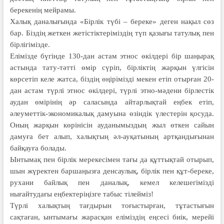
берекенің мейрамы.
Халық даналығында «Бірлік түбі – береке» деген нақыл сөз
бар. Біздің жеткен жетістіктеріміздің түп қазығы татулық пен
бірлігімізде.
Елімізде бүгінде 130-дан астам этнос өкілдері бір шаңырақ
астында тату-тәтті өмір сүріп, бірліктің жарқын үлгісін
көрсетіп келе жатса, біздің өңірімізді мекен етіп отырған 20-
дан астам түрлі этнос өкілдері, түрлі этно-мәдени бірлестік
аудан өмірінің әр саласында айтарлықтай еңбек етіп,
әлеуметтік-экономикалық дамуына өзіндік үлестерін қосуда.
Оның жарқын көрінісін ауданымыздың жыл өткен сайын
дамуға бет алып, халықтың әл-ауқатының артқандығынан
байқауға болады.
Ынтымақ пен бірлік мерекесімен тағы да құттықтай отырып,
шын жүректен баршаңызға денсаулық, бірлік пен құт-береке,
ру­хани байлық пен даналық, кемел келе­ше­гімізді
нығайтудағы еңбектеріңізге табыс тілейміз!
Түрлі халықтың тағдырын тоғыстыр­ған, тұтастығын
сақтаған, ынтымағы жарасқан еліміздің еңсесі биік, ме­рейі