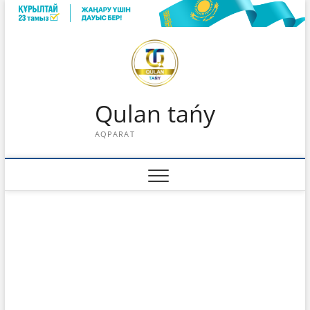
Skip
to
content
Qulan tańy
AQPARAT