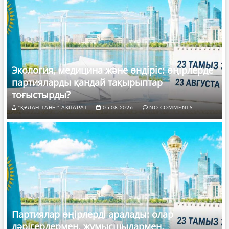
Экология, медицина және өндіріс: өңірлерде
партияларды қандай тақырыптар
тоғыстырды?
"ҚҰЛАН ТАҢЫ" АҚПАРАТ.
05.08.2026
NO COMMENTS
Партиялар өңірлерді аралады: олар
дәрігерлермен, жұмысшылармен,