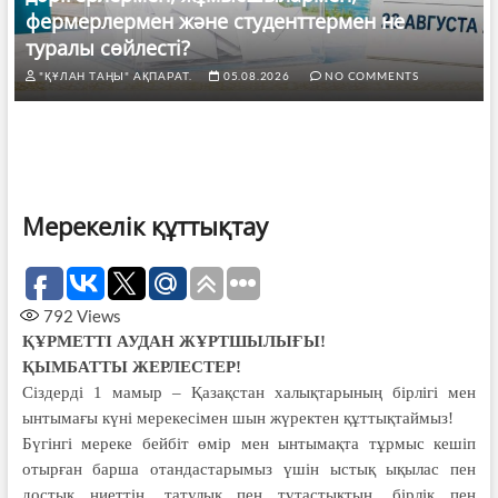
фермерлермен және студенттермен не
туралы сөйлесті?
"ҚҰЛАН ТАҢЫ" АҚПАРАТ.
05.08.2026
NO COMMENTS
Мерекелік құттықтау
792
Views
ҚҰРМЕТТІ АУДАН ЖҰРТШЫЛЫҒЫ!
ҚЫМБАТТЫ ЖЕРЛЕСТЕР!
Сіздерді 1 мамыр – Қазақстан халықтарының бірлігі мен
ынтымағы күні мерекесімен шын жүректен құттықтаймыз!
Бүгінгі мереке бейбіт өмір мен ынтымақта тұрмыс кешіп
отырған барша отандастарымыз үшін ыстық ықылас пен
достық ниеттің, татулық пен тұтастықтың, бірлік пен