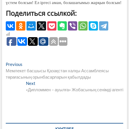
үстем болсын! Ел іргесі аман, болаша­ғымыз жарқын болсын!
Поделиться ссылкой:
Навигация
Previous
Previous
post:
Мемлекет басшысы Қазақстан халқы Ассамблеясы
по
төрағасының орынбасарларын қабылдады
записям
Next
Next
post:
«Дипломмен – ауылға» Жобасының сенімді агенті
КҮНТІЗБЕ