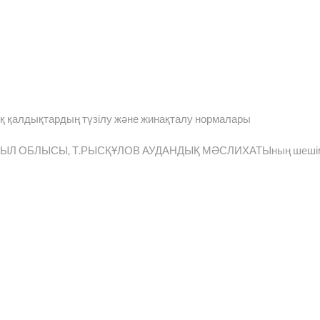
 қалдықтардың түзілу және жинақталу нормалары
ext
st:
Л ОБЛЫСЫ, Т.РЫСҚҰЛОВ АУДАНДЫҚ МӘСЛИХАТЫның шеші