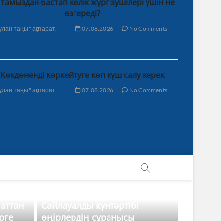
 тамыздан бастап көлік жүргізушілері үшін не
өзгереді?
ұлан таңы" ақпарат.
07.08.2026
No Comments
Көкдөненді көркейтуге көп күш салу керек
ұлан таңы" ақпарат.
07.08.2026
No Comments
баттан
Сайлауалды күнтәртібі
рге
өңірлердің сұранысы