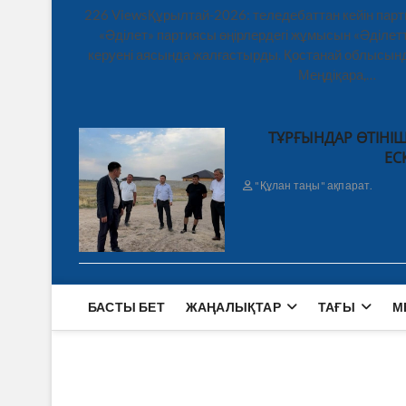
226 ViewsҚұрылтай-2026: теледебаттан кейін парт
«Әділет» партиясы өңірлердегі жұмысын «Әділетт
керуені аясында жалғастырды. Қостанай облысынд
Меңдіқара,…
ТҰРҒЫНДАР ӨТІНІШ
ЕС
"Құлан таңы" ақпарат.
БАСТЫ БЕТ
ЖАҢАЛЫҚТАР
ТАҒЫ
М