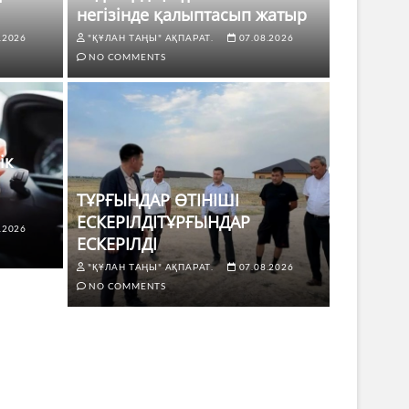
негізінде қалыптасып жатыр
.2026
"ҚҰЛАН ТАҢЫ" АҚПАРАТ.
07.08.2026
NO COMMENTS
ік
ТҰРҒЫНДАР ӨТІНІШІ
ЕСКЕРІЛДІТҰРҒЫНДАР
.2026
ЖАҢАЛЫҚТ
ЕСКЕРІЛДІ
 көлік жүргізушілері үшін не
ТҰРҒЫ
"ҚҰЛАН ТАҢЫ" АҚПАРАТ.
07.08.2026
ЕСКЕР
NO COMMENTS
8.2026
NO COMMENTS
"ҚҰЛАН Т