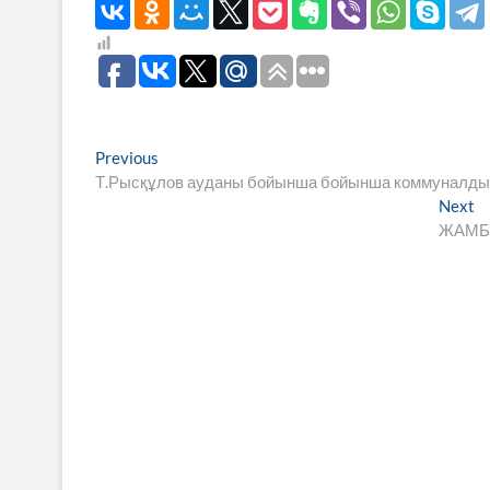
Навигация
Previous
Previous
post:
Т.Рысқұлов ауданы бойынша бойынша коммуналдық
по
N
Next
записям
po
ЖАМБЫ