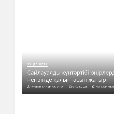
ЖАҢАЛЫҚТАР
ар
Сайлауалды күнтәртібі өңірлер
негізінде қалыптасып жатыр
"ҚҰЛАН ТАҢЫ" АҚПАРАТ.
07.08.2026
NO COMMEN