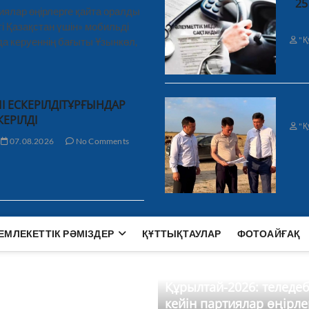
25
иялар өңірлерге қайта оралды
і Қазақстан үшін» мобильді
"Қ
а керуеннің бағыты Ұзынкөл,
І ЕСКЕРІЛДІТҰРҒЫНДАР
КЕРІЛДІ
"Қ
07.08.2026
No Comments
ЕМЛЕКЕТТІК РӘМІЗДЕР
ҚҰТТЫҚТАУЛАР
ФОТОАЙҒАҚ
Құрылтай-2026: теледе
кейін партиялар өңірле