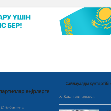
Сайлауалды күнтәртібі
 партиялар өңірлерге
"Құлан таңы" ақпарат.
No Comments