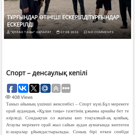
ТҰРҒЫНДАР ӨТІНІШІ ЕСКЕРІЛДІТҰРҒЫНДАР
ЕСКЕРІЛДІ
"ҚҰЛАН ТАҢЫ" АҚПАРАТ.
07.08.2026
NO COMMENTS
Спорт – денсаулық кепілі
408
Views
Тамыз айының үшінші жексенбісі – Спорт күні.Бұл мерекеге
орай аудандық «Құлан таңы» газетінің ұжымы арнайы бет те
әзірледі. Сондықтан ол жағына көп тоқталмай-ақ қояйық.
Атаулы мерекеге орай жыл сайын аудан аумағында көптеген
іс-шаралар ұйымдастырылады. Соның бірі өткен сенбіде