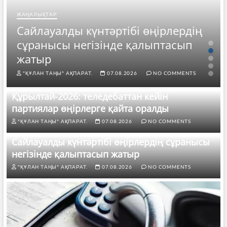
ЖАҢАЛЫҚТАР
Сайлауалды күнтәртібі өңірлердің
сұранысы негізінде қалыптасып
жатыр
"ҚҰЛАН ТАҢЫ" АҚПАРАТ.
07.08.2026
NO COMMENTS
Құрылтай-2026: теледебаттан кейін
партиялар өңірлерге қайта оралды
"ҚҰЛАН ТАҢЫ" АҚПАРАТ.
07.08.2026
NO COMMENTS
Сайлауалды күнтәртібі өңірлердің сұранысы
негізінде қалыптасып жатыр
"ҚҰЛАН ТАҢЫ" АҚПАРАТ.
07.08.2026
NO COMMENTS