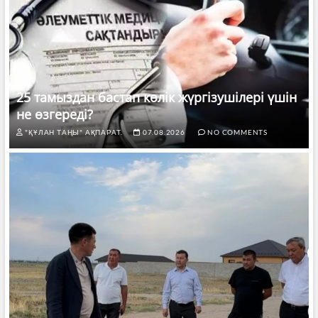
25 тамыздан бастап көлік жүргізушілері үшін
не өзгереді?
"ҚҰЛАН ТАҢЫ" АҚПАРАТ.
07.08.2026
NO COMMENTS