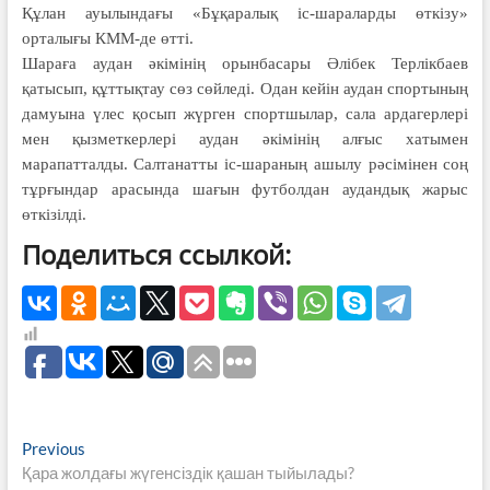
Құлан ауылындағы «Бұқаралық іс-шараларды өткізу»
орталығы КММ-де өтті.
Шараға аудан әкімінің орынбасары Әлібек Терлікбаев
қатысып, құттықтау сөз сөйледі. Одан кейін аудан спортының
дамуына үлес қосып жүрген спортшылар, сала ардагерлері
мен қызметкерлері аудан әкімінің алғыс хатымен
марапатталды. Салтанатты іс-шараның ашылу рәсімінен соң
тұрғындар арасында шағын футболдан аудандық жарыс
өткізілді.
Поделиться ссылкой:
Навигация
Previous
Previous
post:
Қара жолдағы жүгенсіздік қашан тыйылады?
по