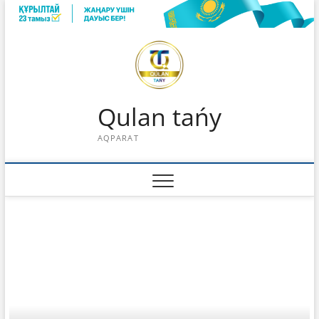
Skip
to
content
Qulan tańy
AQPARAT