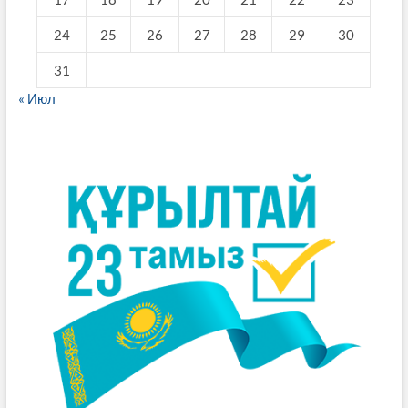
24
25
26
27
28
29
30
31
« Июл